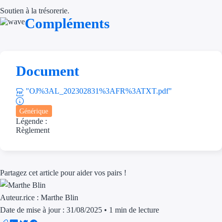
Soutien à la trésorerie.
Trouvez des idées de dép
Compléments
Quelles aides pour votre
Ouvrage
Document
Territoires
"OJ%3AL_202302831%3AFR%3ATXT.pdf"
Régions de A à H
Générique
Légende :
Aides Région Auve
Règlement
Aides Région Bou
Aides Région Bret
Partagez cet article pour aider vos pairs !
Aides Région Centr
Auteur.rice :
Marthe Blin
Aides Région Cors
Date de mise à jour : 31/08/2025
•
1 min de lecture