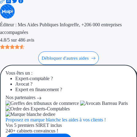
Aides Région Gran
Aides Région Haut
Éditeur :
Mes Aides Publiques Infogreffe
, +206 000 entreprises
accompagnées
Régions de I à P
4.8
/
5
sur
486
avis
Aides Région Île-d
Débloquer d'autres aides
Aides Région Nor
Aides Région Nouve
Vous êtes un :
Expert-comptable ?
Avocat ?
Aides Région Occit
Expert en financement ?
Aides Région PAC
Nos partenaires
Aides Région Pays 
Proposez en marque blanche les aides à vos clients !
Vos 5 premiers SIRET inclus
Outre-mer
240+ cabinets convaincus !