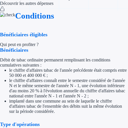
Découvrir les autres dépenses
Appel à projet
Conditions
Avance rembo
Bénéficiaires éligibles
Garantie banca
Qui peut en profiter ?
Bénéficiaires
Par financeur
Débit de tabac ordinaire permanent remplissant les conditions
Aides par organism
cumulatives suivantes :
le chiffre d'affaires tabac de l'année précédente était compris entre
Aides Bpifran
50 000 et 400 000 € ;
le chiffre d'affaires connaît entre le semestre considéré de l'année
N et le même semestre de l'année N - 1, une évolution inférieure
Aides ADEM
d'au moins 20 % à l'évolution annuelle du chiffre d'affaires tabac
national entre l'année N - 1 et l'année N - 2 ;
Tous les finan
implanté dans une commune au sein de laquelle le chiffre
d'affaires tabac de l'ensemble des débits suit la même évolution
sur la période considérée.
Solutions MAPi
Type d'opérations
Simulateur d'éligibilité