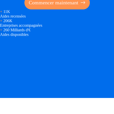
Commencer maintenant
Ressources
+
11K
Aides recensées
+
206K
FAQ
Entreprises accompagnées
+
260 Milliards d'€
Blog
Aides disponibles
Nos guides
Nos partenaires
Contactez-nous