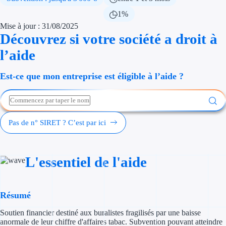
Économies d'én
1%
Mise à jour : 31/08/2025
Aides RSE ent
Découvrez si votre société a droit à
l’aide
Étapes de vie
Est-ce que mon entreprise est éligible à l’aide ?
Création d'ent
Cession d'entr
Entreprise en d
Pas de n° SIRET ? C’est par ici
Aides Ressour
L'essentiel de l'aide
Type de financements
Aides sans rembou
Résumé
Subventions
Soutien financier destiné aux buralistes fragilisés par une baisse
anormale de leur chiffre d'affaires tabac. Subvention pouvant atteindre