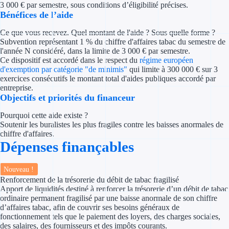
3 000 € par semestre, sous conditions d’éligibilité précises.
Concours entr
Bénéfices de l’aide
Réduction des 
Ce que vous recevez. Quel montant de l'aide ? Sous quelle forme ?
Subvention représentant 1 % du chiffre d'affaires tabac du semestre de
Accompagneme
l'année N considéré, dans la limite de 3 000 € par semestre.
Ce dispositif est accordé dans le respect du
régime européen
d'exemption par catégorie "de minimis"
qui limite à 300 000 € sur 3
Investir dans 
exercices consécutifs le montant total d'aides publiques accordé par
entreprise.
Aides Fiscales et so
Objectifs et priorités du financeur
Pourquoi cette aide existe ?
Crédits & rédu
Soutenir les buralistes les plus fragiles contre les baisses anormales de
chiffre d'affaires.
Exonération fi
Dépenses finançables
Aides Urssaf
Nouveau !
Renforcement de la trésorerie du débit de tabac fragilisé
Prêts publics
Apport de liquidités destiné à renforcer la trésorerie d’un débit de tabac
ordinaire permanent fragilisé par une baisse anormale de son chiffre
d’affaires tabac, afin de couvrir ses besoins généraux de
Prêt entrepris
fonctionnement tels que le paiement des loyers, des charges sociales,
des salaires, des fournisseurs et des impôts courants.
Prêt d'honneu