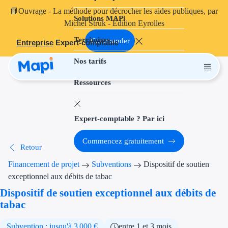
📘
Ouvrage
- La méthode pour décrocher les aides publiques, par
Solutions MAPi
Projets finançables
Michel Struk - Édition Eyrolles
Territoires
Investissement
Commander
Entreprise
Expert-comptable
Nos tarifs
Aides à l'inves
Ressources
Aides immobili
Aides financiè
Expert-comptable ? Par ici
Thématiques
Commencez gratuitement
Retour
Financement i
Financement de projet
Subventions
Dispositif de soutien
Transition éco
exceptionnel aux débits de tabac
Dispositif de soutien exceptionnel aux débits de
Développement
tabac
Transition nu
Subvention : jusqu'à 3 000 €
entre 1 et 3 mois