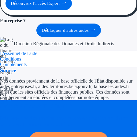
Aides Région Guad
Découvrez l’accès Expert
Aides Région Guya
Entreprise ?
Aides Région Mart
Débloquer d'autres aides
Aides Région Mayo
Direction Régionale des Douanes et Droits Indirects
Aides Région Réun
L'essentiel de l'aide
Conditions
Compléments
Couvertures
Source
Nos données proviennent de la base officielle de l'État disponible sur
Aides Nationales
aides-entreprises.fr, aides-territoires.beta.gouv.fr, la base les-aides.fr
ainsi que les sites officiels des financeurs publics. Ces données sont
Aides Européennes
régulièrement améliorées et complétées par notre équipe.
Soyez accompagné
Nos tarifs
Réalisez des économies pour votre entreprise en tirant
Recherche autonome
parti des financements publics
Accompagnement