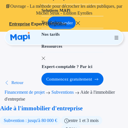
📘
Ouvrage
- La méthode pour décrocher les aides publiques, par
Solutions MAPi
Projets finançables
Michel Struk - Édition Eyrolles
Territoires
Investissement
Commander
Entreprise
Expert-comptable
Nos tarifs
Aides à l'inves
Ressources
Aides immobili
Aides financiè
Expert-comptable ? Par ici
Thématiques
Commencez gratuitement
Retour
Financement i
Financement de projet
Subventions
Aide à l'immobilier
Transition éco
d'entreprise
Aide à l'immobilier d'entreprise
Développement
Subvention : jusqu'à 80 000 €
entre 1 et 3 mois
Transition nu