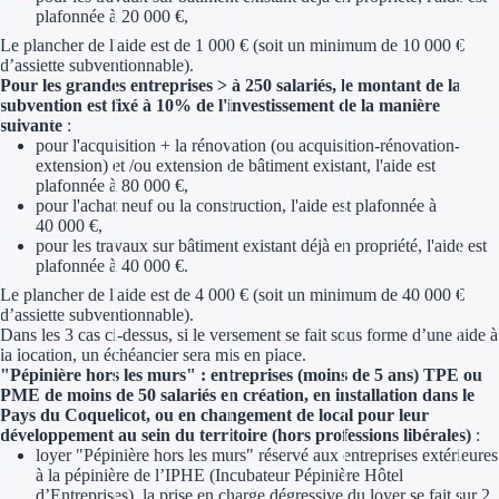
plafonnée à 20 000 €,
Le plancher de l'aide est de 1 000 € (soit un minimum de 10 000 €
Appel à projet
d’assiette subventionnable).
Pour les grandes entreprises > à 250 salariés, le montant de la
Avance rembo
subvention est fixé à 10% de l'investissement de la manière
suivante
:
Garantie banca
pour l'acquisition + la rénovation (ou acquisition-rénovation-
extension) et /ou extension de bâtiment existant, l'aide est
plafonnée à 80 000 €,
Par financeur
pour l'achat neuf ou la construction, l'aide est plafonnée à
40 000 €,
Aides par organism
pour les travaux sur bâtiment existant déjà en propriété, l'aide est
plafonnée à 40 000 €.
Aides Bpifran
Le plancher de l'aide est de 4 000 € (soit un minimum de 40 000 €
d’assiette subventionnable).
Dans les 3 cas ci-dessus, si le versement se fait sous forme d’une aide à
Aides ADEM
la location, un échéancier sera mis en place.
"Pépinière hors les murs" : entreprises (moins de 5 ans) TPE ou
Tous les finan
PME de moins de 50 salariés en création, en installation dans le
Pays du Coquelicot, ou en changement de local pour leur
développement au sein du territoire (hors professions libérales)
:
Solutions MAPi
loyer "Pépinière hors les murs" réservé aux entreprises extérieures
à la pépinière de l’IPHE (Incubateur Pépinière Hôtel
Simulateur d'éligibilité
d’Entreprises), la prise en charge dégressive du loyer se fait sur 2