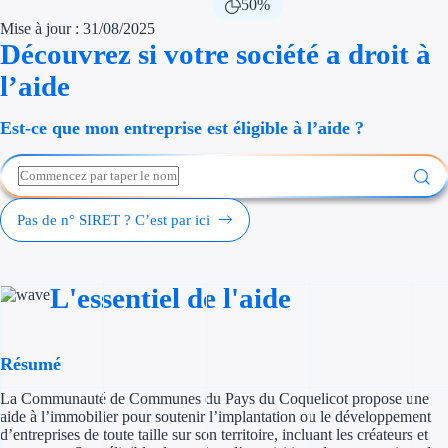
50%
Économies d'én
Mise à jour : 31/08/2025
Découvrez si votre société a droit à
Aides RSE ent
l’aide
Étapes de vie
Est-ce que mon entreprise est éligible à l’aide ?
Création d'ent
Cession d'entr
Pas de n° SIRET ? C’est par ici
Entreprise en d
Aides Ressour
L'essentiel de l'aide
Type de financements
Résumé
Aides sans rembou
La Communauté de Communes du Pays du Coquelicot propose une
Subventions
aide à l’immobilier pour soutenir l’implantation ou le développement
d’entreprises de toute taille sur son territoire, incluant les créateurs et