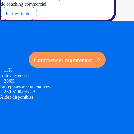
de coaching commercial.
En savoir plus
Soyez accompagné
Réalisez des économies pour votre entreprise en tirant
parti des financements publics
Commencer maintenant
+
11K
Aides recensées
+
206K
Entreprises accompagnées
+
260 Milliards d'€
Aides disponibles