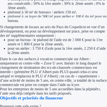
ans consécutifs ; 50% la 1ère année ; 30% la 2ème année ; 0% la
3ème année,
Trouvez des idées de dép
plafonné à 60 m² de bureaux / ateliers 150 m²,
plafonné à un loyer de 50€/m² pour atelier et 100 € du m² pour un
Quelles aides pour votre
bureau.
Si changements de locaux au sein du Pays du Coquelicot en vue d’un
Ouvrage
développement, ou pour un développement sur place, prise en compte
des m² supplémentaires uniquement :
pour un bureau : le plafond de l'aide est de 3 000 € pour la 1ère
Territoires
année et 1 800 € pour la 2ème année,
pour un atelier : 3 750 € d'aide pour la 1ère année, 2 250 € d’aide
Régions de A à H
la 2ème année.
Dans le cas des surfaces à vocation commerciale sur Albert :
Aides Région Auve
uniquement en centre-ville « Zone U avec linéaire le long duquel le
changement de destination des rez-de-chaussée commerciaux est
Aides Région Bou
interdit » (périmètre PLU d’Albert puis PLUI quand celui-ci sera
adopté et remplacera le PLU d’Albert) ; en cas de « rapatriement »
d’une activité de moins de 5 ans, en centre-ville, la totalité de la surface
Aides Région Bret
commerciale est prise en compte dans l’aide au loyer.
Pour les entreprises de moins de 5 ans accueillies dans la pépinière,
Aides Région Centr
l’aide sera déjà intégrée dans les tarifs proposés.
Objectifs et priorités du financeur
Aides Région Cors
Pourquoi cette aide existe ?