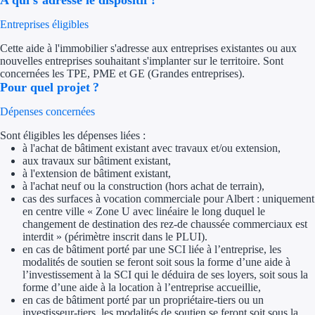
A qui s’adresse le dispositif ?
Aides Région Guad
Entreprises éligibles
Aides Région Guya
Cette aide à l'immobilier s'adresse aux entreprises existantes ou aux
nouvelles entreprises souhaitant s'implanter sur le territoire. Sont
Aides Région Mart
concernées les TPE, PME et GE (Grandes entreprises).
Pour quel projet ?
Aides Région Mayo
Dépenses concernées
Aides Région Réun
Sont éligibles les dépenses liées :
à l'achat de bâtiment existant avec travaux et/ou extension,
Couvertures
aux travaux sur bâtiment existant,
à l'extension de bâtiment existant,
à l'achat neuf ou la construction (hors achat de terrain),
Aides Nationales
cas des surfaces à vocation commerciale pour Albert : uniquement
en centre ville « Zone U avec linéaire le long duquel le
Aides Européennes
changement de destination des rez-de chaussée commerciaux est
interdit » (périmètre inscrit dans le PLUI).
en cas de bâtiment porté par une SCI liée à l’entreprise, les
Nos tarifs
modalités de soutien se feront soit sous la forme d’une aide à
l’investissement à la SCI qui le déduira de ses loyers, soit sous la
Recherche autonome
forme d’une aide à la location à l’entreprise accueillie,
en cas de bâtiment porté par un propriétaire-tiers ou un
Accompagnement
investisseur-tiers, les modalités de soutien se feront soit sous la