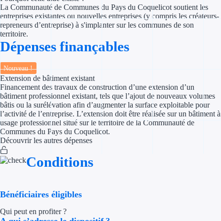
La Communauté de Communes du Pays du Coquelicot soutient les
Aides Région Gran
entreprises existantes ou nouvelles entreprises (y compris les créateurs-
repreneurs d’entreprise) à s'implanter sur les communes de son
Aides Région Haut
territoire.
Dépenses finançables
Régions de I à P
Nouveau !
Aides Région Île-d
Extension de bâtiment existant
Financement des travaux de construction d’une extension d’un
Aides Région Nor
bâtiment professionnel existant, tels que l’ajout de nouveaux volumes
bâtis ou la surélévation afin d’augmenter la surface exploitable pour
l’activité de l’entreprise. L’extension doit être réalisée sur un bâtiment à
Aides Région Nouve
usage professionnel situé sur le territoire de la Communauté de
Communes du Pays du Coquelicot.
Aides Région Occit
Découvrir les autres dépenses
Aides Région PAC
Conditions
Aides Région Pays 
Bénéficiaires éligibles
Outre-mer
Qui peut en profiter ?