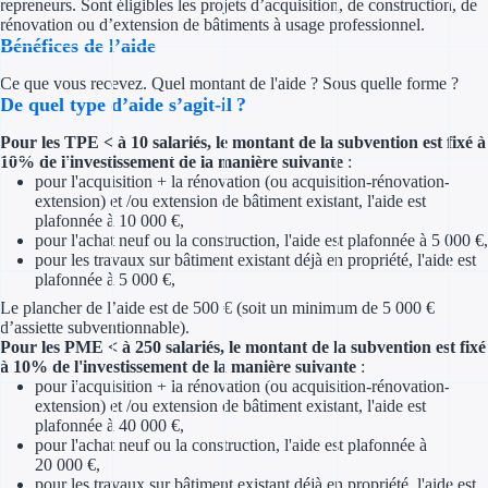
repreneurs. Sont éligibles les projets d’acquisition, de construction, de
Concours entr
rénovation ou d’extension de bâtiments à usage professionnel.
Bénéfices de l’aide
Réduction des 
Ce que vous recevez. Quel montant de l'aide ? Sous quelle forme ?
Accompagneme
De quel type d’aide s’agit-il ?
Pour les TPE < à 10 salariés, le montant de la subvention est fixé à
Investir dans 
10% de l'investissement de la manière suivante
:
pour l'acquisition + la rénovation (ou acquisition-rénovation-
extension) et /ou extension de bâtiment existant, l'aide est
Aides Fiscales et so
plafonnée à 10 000 €,
pour l'achat neuf ou la construction, l'aide est plafonnée à 5 000 €,
Crédits & rédu
pour les travaux sur bâtiment existant déjà en propriété, l'aide est
plafonnée à 5 000 €,
Exonération fi
Le plancher de l’aide est de 500 € (soit un minimum de 5 000 €
d’assiette subventionnable).
Aides Urssaf
Pour les PME < à 250 salariés, le montant de la subvention est fixé
à 10% de l'investissement de la manière suivante
:
pour l'acquisition + la rénovation (ou acquisition-rénovation-
Prêts publics
extension) et /ou extension de bâtiment existant, l'aide est
plafonnée à 40 000 €,
Prêt entrepris
pour l'achat neuf ou la construction, l'aide est plafonnée à
20 000 €,
pour les travaux sur bâtiment existant déjà en propriété, l'aide est
Prêt d'honneu