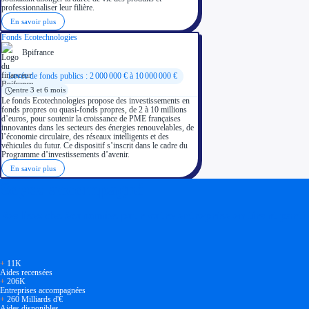
professionnaliser leur filière.
En savoir plus
Fonds Ecotechnologies
Bpifrance
Levée de fonds publics : 2 000 000 € à 10 000 000 €
entre 3 et 6 mois
Le fonds Ecotechnologies propose des investissements en
fonds propres ou quasi-fonds propres, de 2 à 10 millions
d’euros, pour soutenir la croissance de PME françaises
innovantes dans les secteurs des énergies renouvelables, de
l’économie circulaire, des réseaux intelligents et des
véhicules du futur. Ce dispositif s’inscrit dans le cadre du
Programme d’investissements d’avenir.
En savoir plus
Soyez accompagné
Réalisez des économies pour votre entreprise en tirant parti
+
11K
Aides recensées
+
206K
Entreprises accompagnées
+
260 Milliards d'€
Aides disponibles