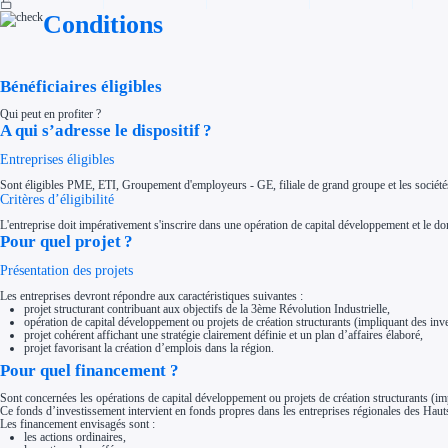
Aides Région Normandie
Conditions
Aides Région Nouvelle-Aquitaine
Aides Région Occitanie
Aides Région PACA
Aides Région Pays de la Loire
Outre-mer
Bénéficiaires éligibles
Aides Région Guadeloupe
Aides Région Guyane
Qui peut en profiter ?
Aides Région Martinique
A qui s’adresse le dispositif ?
Aides Région Mayotte
Aides Région Réunion
Entreprises éligibles
Couvertures
Aides Nationales
Sont éligibles PME, ETI, Groupement d'employeurs - GE, filiale de grand groupe et les sociétés d
Aides Européennes
Critères d’éligibilité
Nos tarifs
Recherche autonome
L'entreprise doit impérativement s'inscrire dans une opération de capital développement et le doma
Accompagnement
Pour quel projet ?
Ressources
FAQ
Présentation des projets
Blog
Nos guides
Les entreprises devront répondre aux caractéristiques suivantes :
Nos partenaires
projet structurant contribuant aux objectifs de la 3ème Révolution Industrielle,
Contactez-nous
opération de capital développement ou projets de création structurants (impliquant des inve
projet cohérent affichant une stratégie clairement définie et un plan d’affaires élaboré,
projet favorisant la création d’emplois dans la région.
Pour quel financement ?
Sont concernées les opérations de capital développement ou projets de création structurants (imp
Ce fonds d’investissement intervient en fonds propres dans les entreprises régionales des Hau
Les financement envisagés sont :
les actions ordinaires,