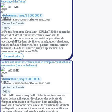
Recyclage MATières)
ADEME
Subvention : jusqu'à 3 000 000 €
Lancement :
23/04/2026
Clôture :
31/12/2026
entre 1 et 3 mois
95%
Le Fonds Économie Circulaire - ORMAT 2026 soutient les
projets d’études et d’investissements favorisant la
production et l’incorporation de matières premières de
recyclage (MPR) dans six filières stratégiques (plastiques,
textiles, métaux et batteries, bois, papiers-cartons, verre et
minéraux). L’aide est ouverte jusqu’à épuisement des
ressources budgétaires en 2026.
En savoir plus
Soutien aux investissements pour le réemploi-réutilisation et
la réparation (hors emballages)
ADEME
Subvention : jusqu'à 200 000 €
Lancement :
31/12/2025
Clôture :
31/12/2026
entre 3 et 6 mois
60%
L’ADEME finance jusqu’à 80 % les investissements et
études de faisabilité pour développer des activités de
réemploi, réutilisation et réparation hors emballages,
favorisant l’économie circulaire et la réduction des déchets.
Ce dispositif s’adresse à toutes les structures multifilières
souhaitant allonger la durée de vie des produits et