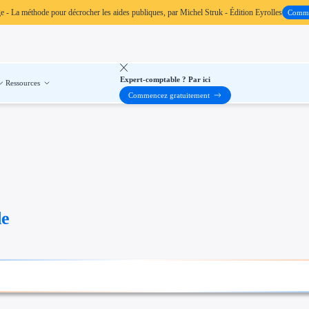
ge
- La méthode pour décrocher les aides publiques, par Michel Struk - Édition Eyrolles
Comm
Expert-comptable ? Par ici
Ressources
Commencez gratuitement
de