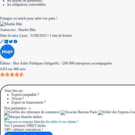
les actions de préférence,
les obligations convertibles.
Partagez cet article pour aider vos pairs !
Auteur.rice :
Marthe Blin
Date de mise à jour : 31/08/2025
•
1 min de lecture
Éditeur :
Mes Aides Publiques Infogreffe
, +206 000 entreprises accompagnées
4.8
/
5
sur
486
avis
Vous êtes un :
Expert-comptable ?
Avocat ?
Expert en financement ?
Nos partenaires
Proposez en marque blanche les aides à vos clients !
Vos 5 premiers SIRET inclus
240+ cabinets convaincus !