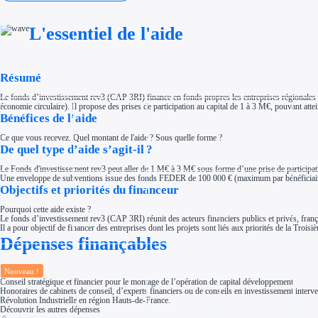
Investir dans une entreprise
Aides Fiscales et sociales
Crédits & réductions d'impôt
L'essentiel de l'aide
Exonération fiscale
Aides Urssaf
Prêts publics
Prêt entreprise
Résumé
Prêt d'honneur
Appel à projet
Avance remboursable
Le fonds d’investissement rev3 (CAP 3RI) finance en fonds propres les entreprises régionales des
Garantie bancaire entreprise
économie circulaire). Il propose des prises de participation au capital de 1 à 3 M€, pouvant a
Bénéfices de l’aide
Par financeur
Aides par organisme financeur
Aides Bpifrance
Ce que vous recevez. Quel montant de l'aide ? Sous quelle forme ?
Aides ADEME
De quel type d’aide s’agit-il ?
Tous les financeurs
Le Fonds d'investissement rev3 peut aller de 1 M€ à 3 M€ sous forme d’une prise de participati
Solutions MAPi
Une enveloppe de subventions issue des fonds FEDER de 100 000 € (maximum par bénéficiaire) 
Simulateur d'éligibilité
Trouvez des idées de dépenses éligibles
Objectifs et priorités du financeur
Quelles aides pour votre secteur ?
Ouvrage
Pourquoi cette aide existe ?
Le fonds d’investissement rev3 (CAP 3RI) réunit des acteurs financiers publics et privés, f
Territoires
Il a pour objectif de financer des entreprises dont les projets sont liés aux priorités de la Troisi
Régions de A à H
Aides Région Auvergne-Rhône-Alpes
Dépenses finançables
Aides Région Bourgogne-Franche-Comté
Aides Région Bretagne
Aides Région Centre-Val de Loire
Nouveau !
Aides Région Corse
Conseil stratégique et financier pour le montage de l’opération de capital développement
Aides Région Grand-Est
Honoraires de cabinets de conseil, d’experts financiers ou de conseils en investissement interve
Aides Région Hauts-de-France
Révolution Industrielle en région Hauts-de-France.
Régions de I à P
Découvrir les autres dépenses
Aides Région Île-de-France