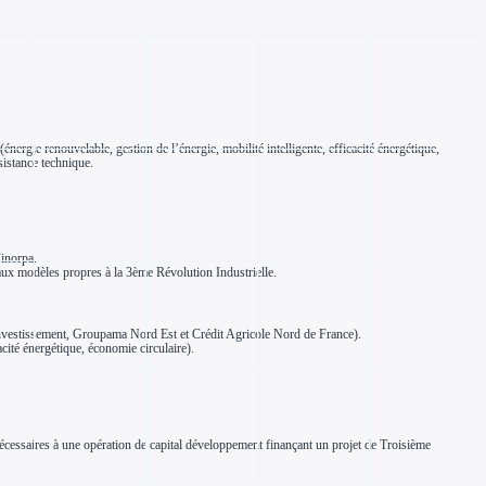
ergie renouvelable, gestion de l’énergie, mobilité intelligente, efficacité énergétique,
sistance technique.
Finorpa.
ux modèles propres à la 3ème Révolution Industrielle.
nvestissement, Groupama Nord Est et Crédit Agricole Nord de France).
cacité énergétique, économie circulaire).
 nécessaires à une opération de capital développement finançant un projet de Troisième