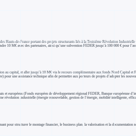
 Hauts-de-France portant des projets structurants liés à la Troisième Révolution Industrielle (én
tteindre 10 M€ avec des partenaires, ainsi qu’une subvention FEDER jusqu’à 100 000 € pour l’as
on au capital, et aller jusqu’à 10 M€ via le recours complémentaire aux fonds Nord Capital et 
pour une assistance technique afin de permettre aux porteurs de projets d’adopter les nouvea
rançais et européens (Fonds européen de développement régional FEDER, Banque européenne d’i
ème révolution industrielle (énergie renouvelable, gestion de l’énergie, mobilité intelligente, effi
nant pour structurer le montage financier, le business plan, la valorisation et la documentation