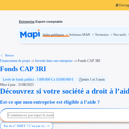
📘
Ouvra
Entreprise
Expert-comptable
Aides publiques
Solutions MAPi
Territoires
Nos tarifs
Aides publiques
Projets finançables
Investissement
Aides à l'investissement
Aides immobilier entreprise
Aides financières entreprise
Retour
Thématiques
Financement de projet
Investir dans une entreprise
Fonds CAP 3RI
Financement innovation
Fonds CAP 3RI
Transition écologique
Développement international
Transition numérique
Économies d'énergie et d'eau
Levée de fonds publics : 1 000 000 € à 10 000 000 €
entre 1 et 3 mois
Aides RSE entreprise
Mise à jour : 31/08/2025
Étapes de vie
Découvrez si votre société a droit à l’ai
Création d'entreprise
Cession d'entreprise
Entreprise en difficulté
Est-ce que mon entreprise est éligible à l’aide ?
Aides Ressources Humaines
Type de financements
Aides sans remboursement
Subventions
Concours entreprise
Réduction des coûts
Pas de n° SIRET ? C’est par ici
Accompagnement entreprise