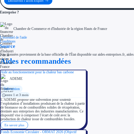
Découvrez l’accès Expert
Entreprise ?
Chambre de Commerce et d'Industrie de la région Hauts de France
L'essentiel de l'aide
Conditions
Source
Nos données proviennent de la base officielle de l'État disponible sur aides-entreprises.fr, aides
Aides recommandées
Aide au fonctionnement pour la chaleur bas carbone
ADEME
Subvention
entre 1 et 3 mois
L’ADEME propose une subvention pour soutenir
l’exploitation d’installations produisant de la chaleur à partir
de biomasse ou de combustibles solides de récupération,
destinée aux entreprises des industries manufacturières. Ce
dispositif vise à compenser l’écart de coût avec la
production de chaleur issue de combustibles fossiles.
En savoir plus
Fonds Économie Circulaire - ORMAT 2026 (Objectif