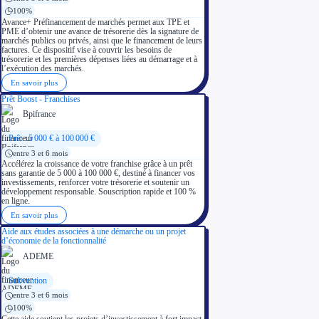
100%
Avance+ Préfinancement de marchés permet aux TPE et
PME d’obtenir une avance de trésorerie dès la signature de
marchés publics ou privés, ainsi que le financement de leurs
factures. Ce dispositif vise à couvrir les besoins de
trésorerie et les premières dépenses liées au démarrage et à
l’exécution des marchés.
En savoir plus
Prêt Boost - Franchises
Bpifrance
Prêt : 5 000 € à 100 000 €
entre 3 et 6 mois
Accélérez la croissance de votre franchise grâce à un prêt
sans garantie de 5 000 à 100 000 €, destiné à financer vos
investissements, renforcer votre trésorerie et soutenir un
développement responsable. Souscription rapide et 100 %
en ligne.
En savoir plus
Aide aux études associées à une démarche ou un projet
d’économie de la fonctionnalité
ADEME
Subvention
entre 3 et 6 mois
100%