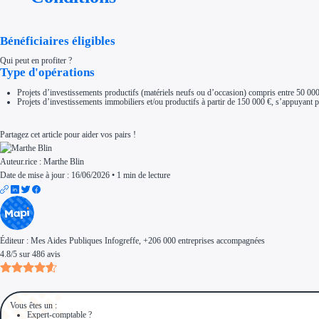
Aides Région Normandie
Aides Région Nouvelle-Aquitaine
Aides Région Occitanie
Aides Région PACA
Bénéficiaires éligibles
Aides Région Pays de la Loire
Outre-mer
Qui peut en profiter ?
Aides Région Guadeloupe
Type d'opérations
Aides Région Guyane
Aides Région Martinique
Projets d’investissements productifs (matériels neufs ou d’occasion) compris entre 50 000
Aides Région Mayotte
Projets d’investissements immobiliers et/ou productifs à partir de 150 000 €, s’appuyant po
Aides Région Réunion
Couvertures
Aides Nationales
Partagez cet article pour aider vos pairs !
Aides Européennes
Nos tarifs
Recherche autonome
Auteur.rice :
Marthe Blin
Accompagnement
Date de mise à jour : 16/06/2026
•
1 min de lecture
Ressources
FAQ
Blog
Nos guides
Nos partenaires
Contactez-nous
Éditeur :
Mes Aides Publiques Infogreffe
, +206 000 entreprises accompagnées
4.8
/
5
sur
486
avis
Vous êtes un :
Expert-comptable ?