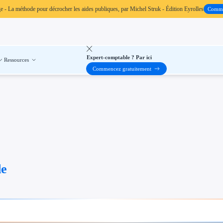
ge
- La méthode pour décrocher les aides publiques, par Michel Struk - Édition Eyrolles
Comm
Expert-comptable ? Par ici
Ressources
Commencez gratuitement
de