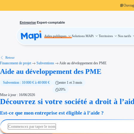
📘
Ouvra
Entreprise
Expert-comptable
Aides publiques
Solutions MAPi
Territoires
Nos tarifs
Aides publiques
Projets finançables
Investissement
Aides à l'investissement
Aides immobilier entreprise
Aides financières entreprise
Retour
Thématiques
Financement de projet
Subventions
Aide au développement des PME
Financement innovation
Aide au développement des PME
Transition écologique
Développement international
Transition numérique
Économies d'énergie et d'eau
Subvention : 10 000 € à 40 000 €
entre 1 et 3 mois
Aides RSE entreprise
20%
Étapes de vie
Mise à jour : 16/06/2026
Création d'entreprise
Cession d'entreprise
Découvrez si votre société a droit à l’ai
Entreprise en difficulté
Aides Ressources Humaines
Est-ce que mon entreprise est éligible à l’aide ?
Type de financements
Aides sans remboursement
Subventions
Concours entreprise
Réduction des coûts
Accompagnement entreprise