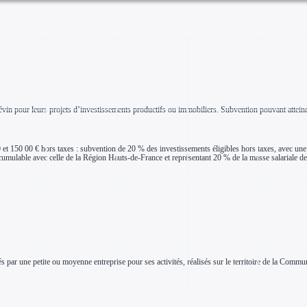
 pour leurs projets d’investissements productifs ou immobiliers. Subvention pouvant atteindre 
0 et 150 00 € hors taxes : subvention de 20 % des investissements éligibles hors taxes, avec u
 cumulable avec celle de la Région Hauts-de-France et représentant 20 % de la masse salariale de
s par une petite ou moyenne entreprise pour ses activités, réalisés sur le territoire de la Com