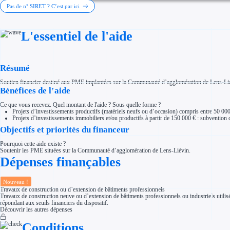
Investir dans une entreprise
Pas de n° SIRET ? C’est par ici
Aides Fiscales et sociales
Crédits & réductions d'impôt
Exonération fiscale
L'essentiel de l'aide
Aides Urssaf
Prêts publics
Prêt entreprise
Prêt d'honneur
Appel à projet
Résumé
Avance remboursable
Garantie bancaire entreprise
Soutien financier destiné aux PME implantées sur la Communauté d’agglomération de Lens-Liévin
Par financeur
Bénéfices de l’aide
Aides par organisme financeur
Aides Bpifrance
Ce que vous recevez. Quel montant de l'aide ? Sous quelle forme ?
Aides ADEME
Projets d’investissements productifs (matériels neufs ou d’occasion) compris entre 50 00
Tous les financeurs
Projets d’investissements immobiliers et/ou productifs à partir de 150 000 € : subvention
Solutions MAPi
Objectifs et priorités du financeur
Simulateur d'éligibilité
Trouvez des idées de dépenses éligibles
Quelles aides pour votre secteur ?
Pourquoi cette aide existe ?
Ouvrage
Soutenir les PME situées sur la Communauté d’agglomération de Lens-Liévin.
Dépenses finançables
Territoires
Régions de A à H
Aides Région Auvergne-Rhône-Alpes
Aides Région Bourgogne-Franche-Comté
Nouveau !
Aides Région Bretagne
Travaux de construction ou d’extension de bâtiments professionnels
Aides Région Centre-Val de Loire
Travaux de construction neuve ou d’extension de bâtiments professionnels ou industriels utilisé
Aides Région Corse
répondant aux seuils financiers du dispositif.
Aides Région Grand-Est
Découvrir les autres dépenses
Aides Région Hauts-de-France
Régions de I à P
Conditions
Aides Région Île-de-France