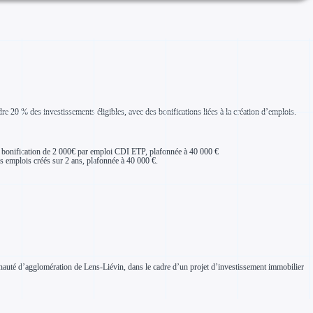
20 % des investissements éligibles, avec des bonifications liées à la création d’emplois.
ne bonification de 2 000€ par emploi CDI ETP, plafonnée à 40 000 €
s emplois créés sur 2 ans, plafonnée à 40 000 €.
munauté d’agglomération de Lens-Liévin, dans le cadre d’un projet d’investissement immobilier