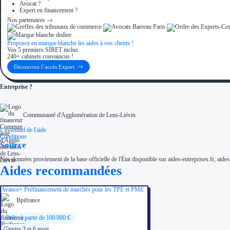
Avocat ?
Expert en financement ?
Nos partenaires
Proposez en marque blanche les aides à vos clients !
Vos 5 premiers SIRET inclus
240+ cabinets convaincus !
Découvrez l’accès Expert
Entreprise ?
Communauté d'Agglomération de Lens-Liévin
L'essentiel de l'aide
Conditions
Source
Nos données proviennent de la base officielle de l'État disponible sur aides-entreprises.fr, aides
Aides recommandées
Avance+ Préfinancement de marchés pour les TPE et PME
Bpifrance
Prêt : à partir de 100 000 €
entre 3 et 6 mois