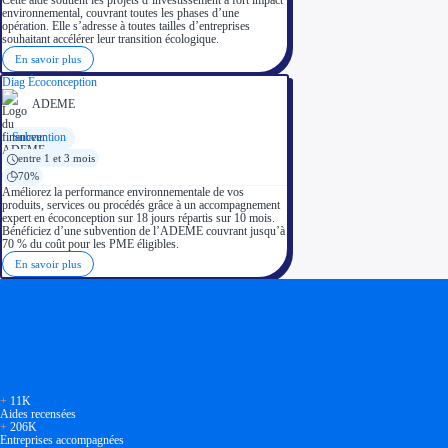
Cette aide soutient les projets d’investissement à fort impact
environnemental, couvrant toutes les phases d’une
opération. Elle s’adresse à toutes tailles d’entreprises
souhaitant accélérer leur transition écologique.
En savoir plus
Diag Écoconception
ADEME
Subvention
entre 1 et 3 mois
70%
Améliorez la performance environnementale de vos
produits, services ou procédés grâce à un accompagnement
expert en écoconception sur 18 jours répartis sur 10 mois.
Bénéficiez d’une subvention de l’ADEME couvrant jusqu’à
70 % du coût pour les PME éligibles.
En savoir plus
Soyez accompagné
Réalisez des économies pour votre entreprise en tirant parti
+
11K
Aides recensées
+
206K
Entreprises accompagnées