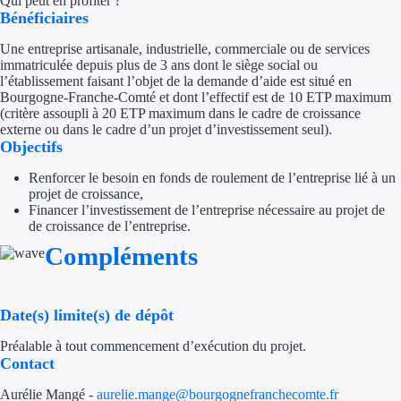
Qui peut en profiter ?
Bénéficiaires
Trouvez des idées de dép
Une entreprise artisanale, industrielle, commerciale ou de services
immatriculée depuis plus de 3 ans dont le siège social ou
Quelles aides pour votre
l’établissement faisant l’objet de la demande d’aide est situé en
Bourgogne-Franche-Comté et dont l’effectif est de 10 ETP maximum
Ouvrage
(critère assoupli à 20 ETP maximum dans le cadre de croissance
externe ou dans le cadre d’un projet d’investissement seul).
Objectifs
Territoires
Ren
forcer le besoin en fonds de roulement de l’entreprise lié à un
Régions de A à H
projet de croissance,
Financer l’investissement de l’entreprise nécessaire au projet de
Aides Région Auve
de croissance de l’entreprise.
Compléments
Aides Région Bou
Aides Région Bret
Date(s) limite(s) de dépôt
Aides Région Centr
Préalable à tout commencement d’exécution du projet.
Contact
Aides Région Cors
Aurélie Mangé -
aurelie.mange@bourgognefranchecomte.fr