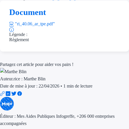
Aides Région Gran
Document
Aides Région Haut
"ri_40.06_ar_tpe.pdf"
Régions de I à P
Légende :
Règlement
Aides Région Île-d
Aides Région Nor
Partagez cet article pour aider vos pairs !
Aides Région Nouve
Auteur.rice :
Marthe Blin
Aides Région Occit
Date de mise à jour : 22/04/2026
•
1 min de lecture
Aides Région PAC
Aides Région Pays 
Éditeur :
Mes Aides Publiques Infogreffe
, +206 000 entreprises
Outre-mer
accompagnées