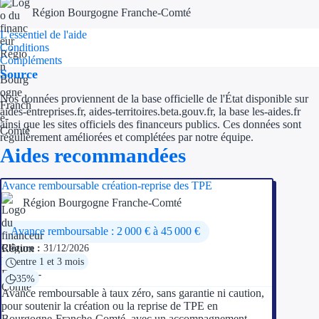
Région Bourgogne Franche-Comté
Ressources
L'essentiel de l'aide
Conditions
Compléments
FAQ
Source
Blog
Nos données proviennent de la base officielle de l'État disponible sur
aides-entreprises.fr, aides-territoires.beta.gouv.fr, la base les-aides.fr
Nos guides
ainsi que les sites officiels des financeurs publics. Ces données sont
régulièrement améliorées et complétées par notre équipe.
Aides recommandées
Nos partenaires
Contactez-nous
Avance remboursable création-reprise des TPE
Région Bourgogne Franche-Comté
Avance remboursable : 2 000 € à 45 000 €
Clôture :
31/12/2026
entre 1 et 3 mois
35%
Avance remboursable à taux zéro, sans garantie ni caution,
pour soutenir la création ou la reprise de TPE en
Bourgogne-Franche-Comté, avec un accompagnement