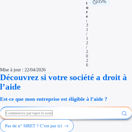
35%
t
Économies d'én
u
r
e
Aides RSE ent
:
3
1
Étapes de vie
/
1
2
Création d'ent
/
2
0
Cession d'entr
2
6
Mise à jour : 22/04/2026
Entreprise en d
Découvrez si votre société a droit à
Aides Ressour
l’aide
Type de financements
Est-ce que mon entreprise est éligible à l’aide ?
Aides sans rembou
Subventions
Pas de n° SIRET ? C’est par ici