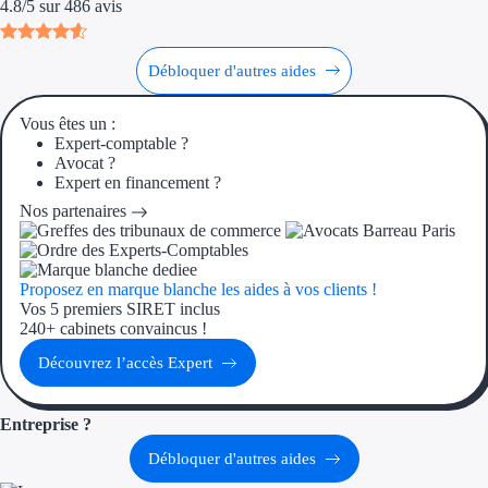
Aides Région Guad
4.8
/
5
sur
486
avis
Aides Région Guya
Débloquer d'autres aides
Aides Région Mart
Vous êtes un :
Aides Région Mayo
Expert-comptable ?
Avocat ?
Expert en financement ?
Aides Région Réun
Nos partenaires
Couvertures
Aides Nationales
Proposez en marque blanche les aides à vos clients !
Vos 5 premiers SIRET inclus
240+ cabinets convaincus !
Aides Européennes
Découvrez l’accès Expert
Nos tarifs
Entreprise ?
Recherche autonome
Débloquer d'autres aides
Accompagnement