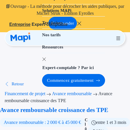
📘
Ouvrage
- La méthode pour décrocher les aides publiques, par
Solutions MAPi
Projets finançables
Michel Struk - Édition Eyrolles
Territoires
Investissement
Commander
Entreprise
Expert-comptable
Nos tarifs
Aides à l'inves
Ressources
Aides immobili
Aides financiè
Expert-comptable ? Par ici
Thématiques
Commencez gratuitement
Retour
Financement i
Financement de projet
Avance remboursable
Avance
Transition éco
remboursable croissance des TPE
Avance remboursable croissance des TPE
Développement
C
Avance remboursable : 2 000 € à 45 000 €
entre 1 et 3 mois
Transition nu
l
ô