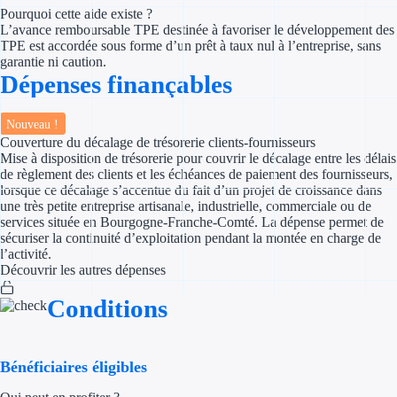
Pourquoi cette aide existe ?
L’avance remboursable TPE destinée à favoriser le développement des
Appel à projet
TPE est accordée sous forme d’un prêt à taux nul à l’entreprise, sans
garantie ni caution.
Avance rembo
Dépenses finançables
Garantie banca
Nouveau !
Couverture du décalage de trésorerie clients-fournisseurs
Par financeur
Mise à disposition de trésorerie pour couvrir le décalage entre les délais
de règlement des clients et les échéances de paiement des fournisseurs,
lorsque ce décalage s’accentue du fait d’un projet de croissance dans
Aides par organism
une très petite entreprise artisanale, industrielle, commerciale ou de
services située en Bourgogne-Franche-Comté. La dépense permet de
Aides Bpifran
sécuriser la continuité d’exploitation pendant la montée en charge de
l’activité.
Aides ADEM
Découvrir les autres dépenses
Conditions
Tous les finan
Solutions MAPi
Bénéficiaires éligibles
Simulateur d'éligibilité