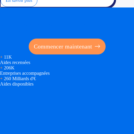
En savoir plus
Soyez accompagné
Réalisez des économies pour votre entreprise en tirant
parti des financements publics
Commencer maintenant
+
11K
Aides recensées
+
206K
Entreprises accompagnées
+
260 Milliards d'€
Aides disponibles