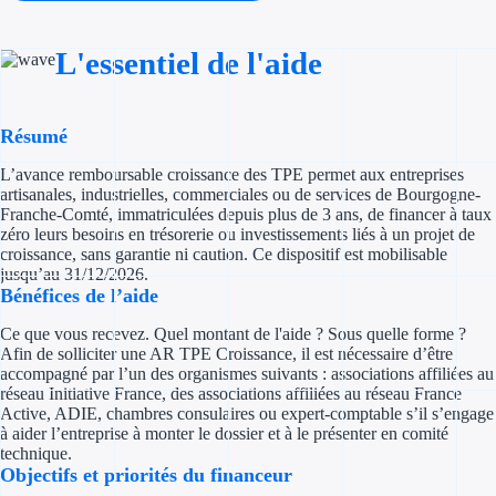
Concours entr
L'essentiel de l'aide
Réduction des 
Accompagneme
Résumé
Investir dans 
L’avance remboursable croissance des TPE permet aux entreprises
artisanales, industrielles, commerciales ou de services de Bourgogne-
Aides Fiscales et so
Franche-Comté, immatriculées depuis plus de 3 ans, de financer à taux
zéro leurs besoins en trésorerie ou investissements liés à un projet de
Crédits & rédu
croissance, sans garantie ni caution. Ce dispositif est mobilisable
jusqu’au 31/12/2026.
Bénéfices de l’aide
Exonération fi
Ce que vous recevez. Quel montant de l'aide ? Sous quelle forme ?
Aides Urssaf
Afin de solliciter une AR TPE Croissance, il est nécessaire d’être
accompagné par l’un des organismes suivants : associations affiliées au
réseau Initiative France, des associations affiliées au réseau France
Prêts publics
Active, ADIE, chambres consulaires ou expert-comptable s’il s’engage
à aider l’entreprise à monter le dossier et à le présenter en comité
Prêt entrepris
technique.
Objectifs et priorités du financeur
Prêt d'honneu