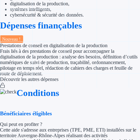
digitalisation de la production,
systèmes intelligents,
Appel à projet
cybersécurité & sécurité des données.
Dépenses finançables
Avance rembo
Nouveau !
Garantie banca
Prestations de conseil en digitalisation de la production
Frais liés à des prestations de conseil pour accompagner la
Par financeur
digitalisation de la production : analyse des besoins, définition d’outils
numériques de suivi de production, traçabilité, ordonnancement,
pilotage en temps réel, rédaction de cahiers des charges et feuille de
Aides par organism
route de déploiement.
Découvrir les autres dépenses
Aides Bpifran
Conditions
Aides ADEM
Tous les finan
Bénéficiaires éligibles
Solutions MAPi
Qui peut en profiter ?
Cette aide s'adresse aux entreprises (TPE, PME, ETI) installées sur le
territoire Auvergne-Rhône-Alpes réalisant des activités
Simulateur d'éligibilité