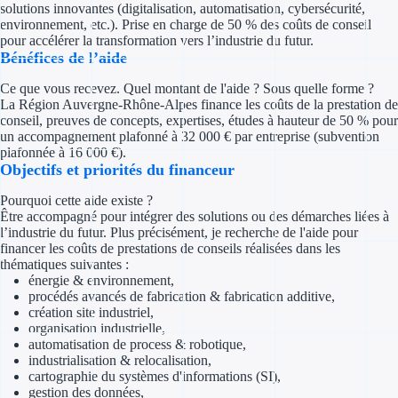
solutions innovantes (digitalisation, automatisation, cybersécurité,
Concours entr
environnement, etc.). Prise en charge de 50 % des coûts de conseil
pour accélérer la transformation vers l’industrie du futur.
Réduction des 
Bénéfices de l’aide
Accompagneme
Ce que vous recevez. Quel montant de l'aide ? Sous quelle forme ?
La Région Auvergne-Rhône-Alpes finance les coûts de la prestation de
conseil, preuves de concepts, expertises, études à hauteur de 50 % pour
Investir dans 
un accompagnement plafonné à 32 000 € par entreprise (subvention
plafonnée à 16 000 €).
Aides Fiscales et so
Objectifs et priorités du financeur
Pourquoi cette aide existe ?
Crédits & rédu
Être accompagné pour intégrer des solutions ou des démarches liées à
l’industrie du futur. Plus précisément, je recherche de l'aide pour
Exonération fi
financer les coûts de prestations de conseils réalisées dans les
thématiques suivantes :
Aides Urssaf
énergie & environnement,
procédés avancés de fabrication & fabrication additive,
création site industriel,
Prêts publics
organisation industrielle,
automatisation de process & robotique,
industrialisation & relocalisation,
Prêt entrepris
cartographie du systèmes d'informations (SI),
gestion des données,
Prêt d'honneu