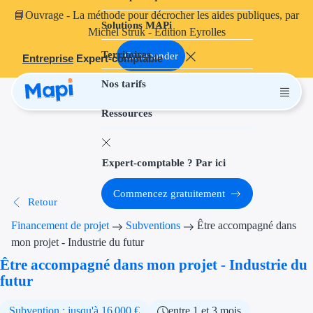
📘
Ouvrage
- La méthode pour décrocher les aides publiques, par
Solutions MAPi
Projets finançables
Michel Struk - Édition Eyrolles
Territoires
Investissement
Commander
Entreprise
Expert-comptable
Nos tarifs
Aides à l'inves
Ressources
Aides immobili
Aides financiè
Expert-comptable ? Par ici
Thématiques
Commencez gratuitement
Retour
Financement i
Financement de projet
Subventions
Être accompagné dans
Transition éco
mon projet - Industrie du futur
Être accompagné dans mon projet - Industrie du
Développement
futur
Transition nu
Subvention : jusqu'à 16 000 €
entre 1 et 3 mois