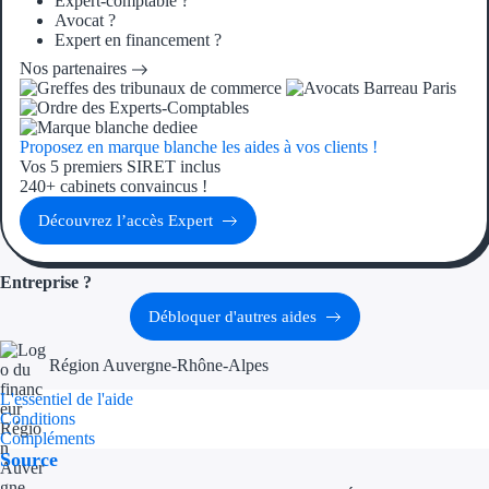
Expert-comptable ?
Aides Région Guad
Avocat ?
Expert en financement ?
Aides Région Guya
Nos partenaires
Aides Région Mart
Aides Région Mayo
Proposez en marque blanche les aides à vos clients !
Vos 5 premiers SIRET inclus
240+ cabinets convaincus !
Aides Région Réun
Découvrez l’accès Expert
Couvertures
Entreprise ?
Aides Nationales
Débloquer d'autres aides
Aides Européennes
Région Auvergne-Rhône-Alpes
Nos tarifs
L'essentiel de l'aide
Conditions
Recherche autonome
Compléments
Source
Accompagnement