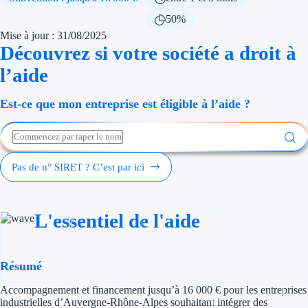
Économies d'én
50%
Mise à jour : 31/08/2025
Aides RSE ent
Découvrez si votre société a droit à
l’aide
Étapes de vie
Est-ce que mon entreprise est éligible à l’aide ?
Création d'ent
Cession d'entr
Entreprise en d
Pas de n° SIRET ? C’est par ici
Aides Ressour
L'essentiel de l'aide
Type de financements
Aides sans rembou
Résumé
Subventions
Accompagnement et financement jusqu’à 16 000 € pour les entreprises
industrielles d’Auvergne-Rhône-Alpes souhaitant intégrer des