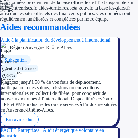
Nos données proviennent de la base officielle de l'État disponible sur
aides-entreprises.fr, aides-territoires.beta.gouv.fr, la base les-aides.fr
ainsi que les sites officiels des financeurs publics. Ces données sont
Ressources
régulièrement améliorées et complétées par notre équipe.
Aides recommandées
FAQ
Blog
Aide à la planification du développement à linternational
Région Auvergne-Rhône-Alpes
Nos guides
Subvention
Nos partenaires
entre 3 et 6 mois
50%
Contactez-nous
Financez jusqu’à 50 % de vos frais de déplacement,
participation à des salons, missions ou conventions
internationales en collectif de filière, pour conquérir de
nouveaux marchés à l’international. Dispositif réservé aux
TPE et PME industrielles ou de services à l’industrie situées
en Auvergne-Rhône-Alpes.
En savoir plus
PACTE Entreprises - Audit énergétique volontaire en
industrie