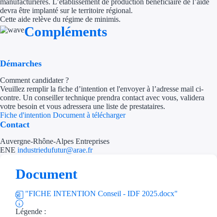
manufacturières. L’établissement de production bénéficiaire de l’aide
devra être implanté sur le territoire régional.
Trouvez des idées de dép
Cette aide relève du régime de minimis.
Compléments
Quelles aides pour votre
Ouvrage
Démarches
Comment candidater ?
Territoires
​​​​​Veuillez remplir la fiche d’intention et l'envoyer à l’adresse mail ci-
contre. Un conseiller technique prendra contact avec vous, validera
Régions de A à H
votre besoin et vous adressera une liste de prestataires.
Fiche d'intention
Document à télécharger
Aides Région Auve
Contact
Auvergne-Rhône-Alpes Entreprises
Aides Région Bou
ENE
industriedufutur@arae.fr
Aides Région Bret
Document
Aides Région Centr
"FICHE INTENTION Conseil - IDF 2025.docx"
Aides Région Cors
Légende :