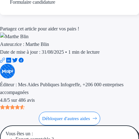
Formulaire candidature
Aides Région Gran
Aides Région Haut
Partagez cet article pour aider vos pairs !
Régions de I à P
Auteur.rice :
Marthe Blin
Aides Région Île-d
Date de mise à jour : 31/08/2025
•
1 min de lecture
Aides Région Nor
Aides Région Nouve
Éditeur :
Mes Aides Publiques Infogreffe
, +206 000 entreprises
Aides Région Occit
accompagnées
Aides Région PAC
4.8
/
5
sur
486
avis
Aides Région Pays 
Débloquer d'autres aides
Outre-mer
Vous êtes un :