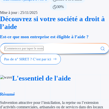
Économies d'én
30%
Mise à jour : 25/11/2025
Aides RSE ent
Découvrez si votre société a droit à
l’aide
Étapes de vie
Est-ce que mon entreprise est éligible à l’aide ?
Création d'ent
Cession d'entr
Entreprise en d
Pas de n° SIRET ? C’est par ici
Aides Ressour
L'essentiel de l'aide
Type de financements
Aides sans rembou
Résumé
Subventions
Subvention attractive pour l’installation, la reprise ou l’extension
d’activités commerciales, artisanales ou de services dans des locaux