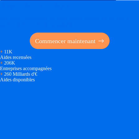
Soyez accompagné
Réalisez des économies pour votre entreprise en tirant
parti des financements publics
Commencer maintenant
+
11K
Aides recensées
+
206K
Entreprises accompagnées
+
260 Milliards d'€
Aides disponibles