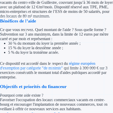
vacants du centre-ville de Guillestre, couvrant jusqu’à 36 mois de loyer
Concours entr
avec un plafond de 12 €/m²/mois. Dispositif réservé aux TPE, PME,
micro-entreprises et structures de l’ESS de moins de 50 salariés, pour
Réduction des 
des locaux de 80 m² maximum.
Bénéfices de l’aide
Accompagneme
Ce que vous recevez. Quel montant de l'aide ? Sous quelle forme ?
Subvention sur 3 ans maximym, dans la limite de 12 euros par mètre
Investir dans 
carré et par mois et représentant :
30 % du montant du loyer la première année ;
Aides Fiscales et so
15 % du loyer la deuxième année ;
5 % du loyer la troisième année.
Crédits & rédu
Ce dispositif est accordé dans le respect du
régime européen
d'exemption par catégorie "de minimis"
qui limite à 300 000 € sur 3
Exonération fi
exercices consécutifs le montant total d'aides publiques accordé par
entreprise.
Aides Urssaf
Objectifs et priorités du financeur
Prêts publics
Pourquoi cette aide existe ?
Favoriser l'occupation des locaux commerciaux vacants en centre-
Prêt entrepris
bourg et encourager l'implantation de nouveaux commerces, tout en
veillant à offrir de nouveaux services aux habitants.
Prêt d'honneu