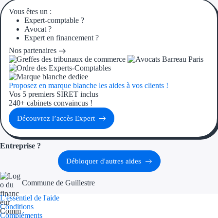
Vous êtes un :
Expert-comptable ?
Ressources
Avocat ?
Expert en financement ?
FAQ
Nos partenaires
Blog
Nos guides
Proposez en marque blanche les aides à vos clients !
Vos 5 premiers SIRET inclus
240+ cabinets convaincus !
Nos partenaires
Découvrez l’accès Expert
Contactez-nous
Entreprise ?
Débloquer d'autres aides
Commune de Guillestre
L'essentiel de l'aide
Conditions
Compléments