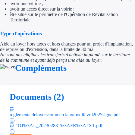
avoir une vitrine ;
Aides Région Gran
avoir un accès direct sur la voirie ;
être situé sur le périmètre de l'Opération de Revitalisation
Aides Région Haut
Territoriale.
Régions de I à P
Type d'opérations
Aide au loyer hors taxes et hors charges pour un projet d'implantation,
Aides Région Île-d
de reprise ou d'extension, dans la limite de 80 m2.
Ne sont pas éligibles les transferts d'activité implanté sur le territoire
Aides Région Nor
de la commune et ayant déjà perçu une aide au loyer.
Compléments
Aides Région Nouve
Aides Région Occit
Documents (2)
Aides Région PAC
Aides Région Pays 
reglementaideloyerscommerciauxmodifavril2025signe.pdf
Outre-mer
"OJ%3AL_202302831%3AFR%3ATXT.pdf"