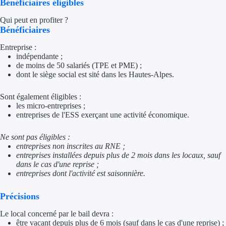
Bénéficiaires éligibles
Trouvez des idées de dép
Qui peut en profiter ?
Bénéficiaires
Quelles aides pour votre
Entreprise :
indépendante ;
Ouvrage
de moins de 50 salariés (TPE et PME) ;
dont le siège social est sité dans les Hautes-Alpes.
Territoires
Sont également éligibles :
Régions de A à H
les micro-entreprises ;
entreprises de l'ESS exerçant une activité économique.
Aides Région Auve
Ne sont pas éligibles :
entreprises non inscrites au RNE ;
Aides Région Bou
entreprises installées depuis plus de 2 mois dans les locaux, sauf
dans le cas d'une reprise ;
Aides Région Bret
entreprises dont l'activité est saisonnière.
Aides Région Centr
Précisions
Aides Région Cors
Le local concerné par le bail devra :
être vacant depuis plus de 6 mois (sauf dans le cas d'une reprise) ;