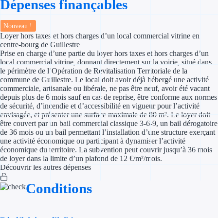
Dépenses finançables
Appel à projet
Nouveau !
Loyer hors taxes et hors charges d’un local commercial vitrine en
Avance rembo
centre-bourg de Guillestre
Prise en charge d’une partie du loyer hors taxes et hors charges d’un
Garantie banca
local commercial vitrine, donnant directement sur la voirie, situé dans
le périmètre de l’Opération de Revitalisation Territoriale de la
commune de Guillestre. Le local doit avoir déjà hébergé une activité
Par financeur
commerciale, artisanale ou libérale, ne pas être neuf, avoir été vacant
depuis plus de 6 mois sauf en cas de reprise, être conforme aux normes
de sécurité, d’incendie et d’accessibilité en vigueur pour l’activité
Aides par organism
envisagée, et présenter une surface maximale de 80 m². Le loyer doit
être couvert par un bail commercial classique 3-6-9, un bail dérogatoire
Aides Bpifran
de 36 mois ou un bail permettant l’installation d’une structure exerçant
une activité économique ou participant à dynamiser l’activité
Aides ADEM
économique du territoire. La subvention peut couvrir jusqu’à 36 mois
de loyer dans la limite d’un plafond de 12 €/m²/mois.
Découvrir les autres dépenses
Tous les finan
Conditions
Solutions MAPi
Simulateur d'éligibilité