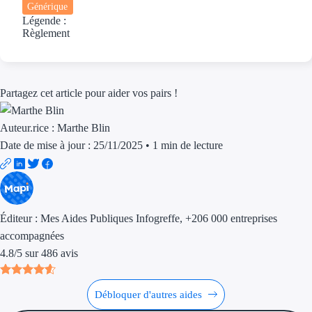
Aides Région Guad
Générique
Légende :
Aides Région Guya
Règlement
Aides Région Mart
Aides Région Mayo
Partagez cet article pour aider vos pairs !
Aides Région Réun
Auteur.rice :
Marthe Blin
Date de mise à jour : 25/11/2025
•
1 min de lecture
Couvertures
Aides Nationales
Aides Européennes
Éditeur :
Mes Aides Publiques Infogreffe
, +206 000 entreprises
accompagnées
Nos tarifs
4.8
/
5
sur
486
avis
Recherche autonome
Débloquer d'autres aides
Accompagnement