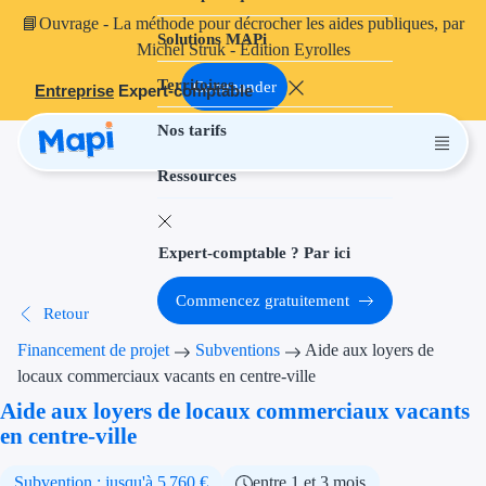
📘
Ouvrage
- La méthode pour décrocher les aides publiques, par
Solutions MAPi
Projets finançables
Michel Struk - Édition Eyrolles
Territoires
Investissement
Commander
Entreprise
Expert-comptable
Nos tarifs
Aides à l'inves
Ressources
Aides immobili
Aides financiè
Expert-comptable ? Par ici
Thématiques
Commencez gratuitement
Retour
Financement i
Financement de projet
Subventions
Aide aux loyers de
Transition éco
locaux commerciaux vacants en centre-ville
Aide aux loyers de locaux commerciaux vacants
Développement
en centre-ville
Transition nu
Subvention : jusqu'à 5 760 €
entre 1 et 3 mois