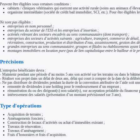
Aides Région Normandie
Peuvent être éligibles sous certaines conditions :
Aides Région Nouvelle-Aquitaine
cabinets / cliniques vétérinaires qui exercent une activité rurale (soins aux animaux d’éleva
Aides Région Occitanie
organisme intermédiaire (société de crédit bail immobilier, SCI, etc.). Pour être éligibles l
Aides Région PACA
Aides Région Pays de la Loire
Ne sont pas éligibles :
Outre-mer
entreprises en nom personnel ;
Aides Région Guadeloupe
entreprises du secteur de l'ESS et les entreprises d’insertion ;
Aides Région Guyane
activités relevant des secteurs encadrés au sens communautaire (dont transport) ;
Aides Région Martinique
entreprises des secteurs d’activités suivants : agriculture, transport, commerce de détail,
Aides Région Mayotte
récréatives, construction, production et distribution d'eau, assainissement, gestion des dé
Aides Région Réunion
grandes entreprises au sens communautaire, groupes et filiales ou établissements ayant l
montages immobiliers en location pure (pas de lien capitalistique entre le bailleur et le p
Couvertures
Aides Nationales
Aides Européennes
Précisions
Nos tarifs
Recherche autonome
L'entreprise bénéficiaire devra :
Accompagnement
- Maintenir pendant une période d’au moins 5 ans son activité sur les terrains ou dans le bâtiment
- Réaliser son projet dans un délai de deux ans, délai qui court à compter de la date de la délibér
Ressources
- Ne pas distribuer de dividendes pendant la durée de la convention attributive de l’aide soit un
FAQ
remontée de dividendes à une holding pour le remboursement d’un emprunt ;
Blog
rémunération du ou des dirigeant(s) non salarié(s), sur acceptation préalable du financeur 
Nos guides
intéressement des salariés (présentation d’un montant prévisionnel sur 3 ans).
Nos partenaires
Contactez-nous
Type d'opérations
Acquisition de terrains ;
Aménagements fonciers ;
Construction de locaux d’activités ou achat d’immeubles existant ;
Travaux de rénovation ;
Travaux d’aménagement ;
Frais d’honoraires et frais d’acquisition.