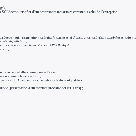
ge) ;
es SCI devront justifier d’un actionnariat majoritaire commun à celui de l’entreprise.
 hébergement, restauration, activités financières et d'assurance, activités immobilières, adminis
chets, dépollution ;
eur siège social sur le territoire d’ARCHE Agglo ;
reneur).
 pour lequel elle a bénéficié de l’aide ;
ation allouant la subvention ;
e période de 3 ans, sauf cas exceptionnels dûment justifiés :
public (présentation d’un montant prévisionnel sur 3 ans) ;