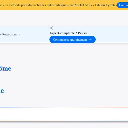
ge
- La méthode pour décrocher les aides publiques, par Michel Struk - Édition Eyrolles
Comm
Expert-comptable ? Par ici
Ressources
Commencez gratuitement
rôme
de