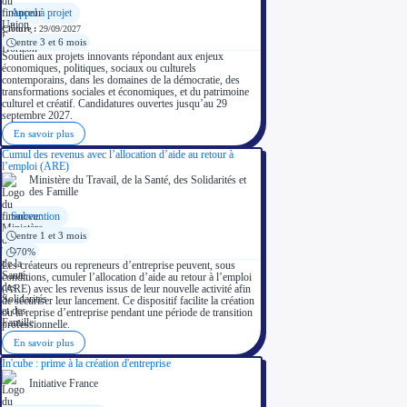
Appel à projet
Clôture :
29/09/2027
entre 3 et 6 mois
Soutien aux projets innovants répondant aux enjeux
économiques, politiques, sociaux ou culturels
contemporains, dans les domaines de la démocratie, des
transformations sociales et économiques, et du patrimoine
culturel et créatif. Candidatures ouvertes jusqu’au 29
septembre 2027.
En savoir plus
Cumul des revenus avec l’allocation d’aide au retour à
l’emploi (ARE)
Ministère du Travail, de la Santé, des Solidarités et
des Famille
Subvention
entre 1 et 3 mois
70%
Les créateurs ou repreneurs d’entreprise peuvent, sous
conditions, cumuler l’allocation d’aide au retour à l’emploi
(ARE) avec les revenus issus de leur nouvelle activité afin
de sécuriser leur lancement. Ce dispositif facilite la création
ou la reprise d’entreprise pendant une période de transition
professionnelle.
En savoir plus
In'cube : prime à la création d'entreprise
Initiative France