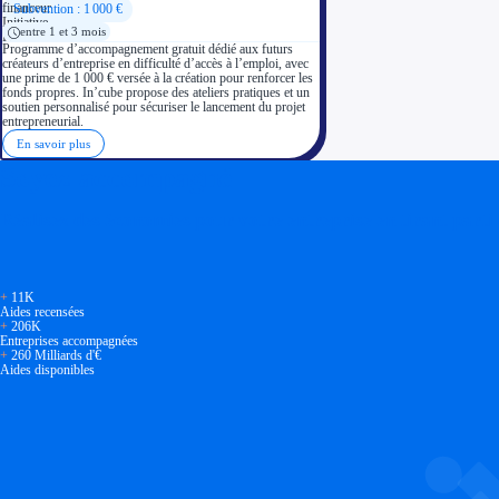
Subvention : 1 000 €
entre 1 et 3 mois
Programme d’accompagnement gratuit dédié aux futurs
créateurs d’entreprise en difficulté d’accès à l’emploi, avec
une prime de 1 000 € versée à la création pour renforcer les
fonds propres. In’cube propose des ateliers pratiques et un
soutien personnalisé pour sécuriser le lancement du projet
entrepreneurial.
En savoir plus
Soyez accompagné
Réalisez des économies pour votre entreprise en tirant parti
+
11K
Aides recensées
+
206K
Entreprises accompagnées
+
260 Milliards d'€
Aides disponibles