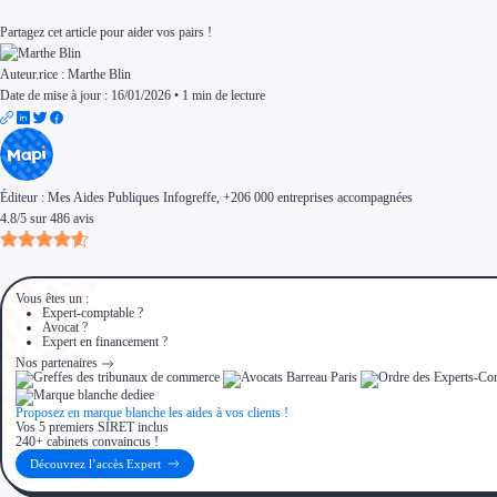
Partagez cet article pour aider vos pairs !
Auteur.rice :
Marthe Blin
Date de mise à jour : 16/01/2026
•
1 min de lecture
Éditeur :
Mes Aides Publiques Infogreffe
, +206 000 entreprises accompagnées
4.8
/
5
sur
486
avis
Vous êtes un :
Expert-comptable ?
Avocat ?
Expert en financement ?
Nos partenaires
Proposez en marque blanche les aides à vos clients !
Vos 5 premiers SIRET inclus
240+ cabinets convaincus !
Découvrez l’accès Expert