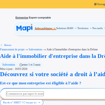
📘
Ouvra
Entreprise
Expert-comptable
Aides publiques
Solutions MAPi
Territoires
Nos tarifs
Aides publiques
Projets finançables
Investissement
Aides à l'investissement
Aides immobilier entreprise
Aides financières entreprise
Retour
Thématiques
Financement de projet
Subventions
Aide à l'immobilier d'entreprise dans la Drôme
Financement innovation
Aide à l'immobilier d'entreprise dans la D
Transition écologique
Développement international
Transition numérique
Économies d'énergie et d'eau
Subvention
entre 1 et 3 mois
Aides RSE entreprise
Mise à jour : 16/01/2026
Étapes de vie
Découvrez si votre société a droit à l’ai
Création d'entreprise
Cession d'entreprise
Entreprise en difficulté
Est-ce que mon entreprise est éligible à l’aide ?
Aides Ressources Humaines
Type de financements
Aides sans remboursement
Subventions
Concours entreprise
Réduction des coûts
Pas de n° SIRET ? C’est par ici
Accompagnement entreprise