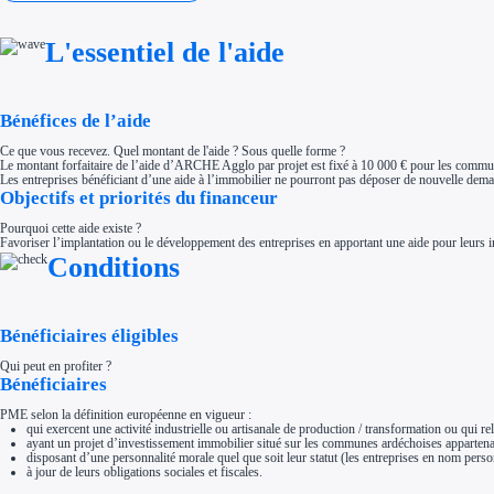
Investir dans une entreprise
Aides Fiscales et sociales
Crédits & réductions d'impôt
L'essentiel de l'aide
Exonération fiscale
Aides Urssaf
Prêts publics
Prêt entreprise
Bénéfices de l’aide
Prêt d'honneur
Appel à projet
Avance remboursable
Ce que vous recevez. Quel montant de l'aide ? Sous quelle forme ?
Garantie bancaire entreprise
Le montant forfaitaire de l’aide d’ARCHE Agglo par projet est fixé à 10 000 € pour les commu
Les entreprises bénéficiant d’une aide à l’immobilier ne pourront pas déposer de nouvelle demand
Par financeur
Objectifs et priorités du financeur
Aides par organisme financeur
Aides Bpifrance
Aides ADEME
Pourquoi cette aide existe ?
Tous les financeurs
Favoriser l’implantation ou le développement des entreprises en apportant une aide pour leurs 
Conditions
Solutions MAPi
Simulateur d'éligibilité
Trouvez des idées de dépenses éligibles
Quelles aides pour votre secteur ?
Ouvrage
Bénéficiaires éligibles
Territoires
Régions de A à H
Qui peut en profiter ?
Aides Région Auvergne-Rhône-Alpes
Bénéficiaires
Aides Région Bourgogne-Franche-Comté
Aides Région Bretagne
Aides Région Centre-Val de Loire
PME selon la définition européenne en vigueur :
Aides Région Corse
qui exercent une activité industrielle ou artisanale de production / transformation ou qui rel
Aides Région Grand-Est
ayant un projet d’investissement immobilier situé sur les communes ardéchoises appart
Aides Région Hauts-de-France
disposant d’une personnalité morale quel que soit leur statut (les entreprises en nom perso
à jour de leurs obligations sociales et fiscales.
Régions de I à P
Aides Région Île-de-France