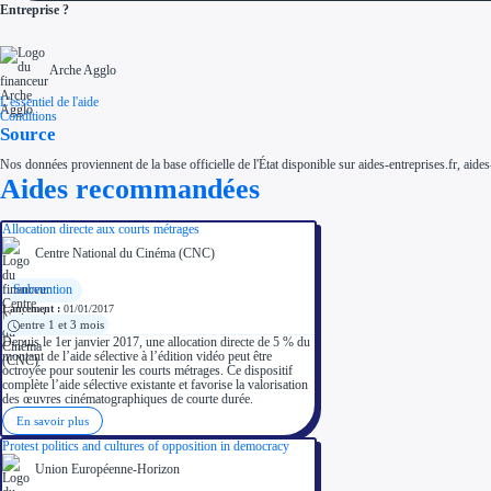
Entreprise ?
Arche Agglo
L'essentiel de l'aide
Conditions
Source
Nos données proviennent de la base officielle de l'État disponible sur aides-entreprises.fr, aides
Aides recommandées
Allocation directe aux courts métrages
Centre National du Cinéma (CNC)
Subvention
Lancement :
01/01/2017
entre 1 et 3 mois
Depuis le 1er janvier 2017, une allocation directe de 5 % du
montant de l’aide sélective à l’édition vidéo peut être
octroyée pour soutenir les courts métrages. Ce dispositif
complète l’aide sélective existante et favorise la valorisation
des œuvres cinématographiques de courte durée.
En savoir plus
Protest politics and cultures of opposition in democracy
Union Européenne-Horizon