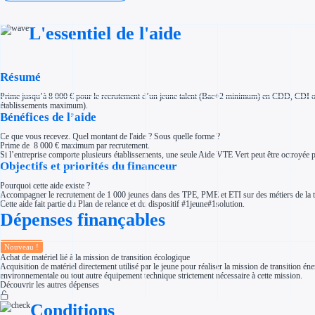
Investir dans une entreprise
Aides Fiscales et sociales
Crédits & réductions d'impôt
L'essentiel de l'aide
Exonération fiscale
Aides Urssaf
Prêts publics
Prêt entreprise
Résumé
Prêt d'honneur
Appel à projet
Avance remboursable
Prime jusqu’à 8 000 € pour le recrutement d’un jeune talent (Bac+2 minimum) en CDD, CDI ou al
Garantie bancaire entreprise
établissements maximum).
Bénéfices de l’aide
Par financeur
Aides par organisme financeur
Aides Bpifrance
Ce que vous recevez. Quel montant de l'aide ? Sous quelle forme ?
Aides ADEME
Prime de 8 000 € maximum par recrutement.
Tous les financeurs
Si l’entreprise comporte plusieurs établissements, une seule Aide VTE Vert peut être octroyée pa
Objectifs et priorités du financeur
Solutions MAPi
Simulateur d'éligibilité
Pourquoi cette aide existe ?
Trouvez des idées de dépenses éligibles
Accompagner le recrutement de 1 000 jeunes dans des TPE, PME et ETI sur des métiers de la t
Quelles aides pour votre secteur ?
Cette aide fait partie du Plan de relance et du dispositif #1jeune#1solution.
Ouvrage
Dépenses finançables
Territoires
Régions de A à H
Aides Région Auvergne-Rhône-Alpes
Aides Région Bourgogne-Franche-Comté
Nouveau !
Aides Région Bretagne
Achat de matériel lié à la mission de transition écologique
Aides Région Centre-Val de Loire
Acquisition de matériel directement utilisé par le jeune pour réaliser la mission de transition
Aides Région Corse
environnementale ou tout autre équipement technique strictement nécessaire à cette mission.
Aides Région Grand-Est
Découvrir les autres dépenses
Aides Région Hauts-de-France
Régions de I à P
Conditions
Aides Région Île-de-France