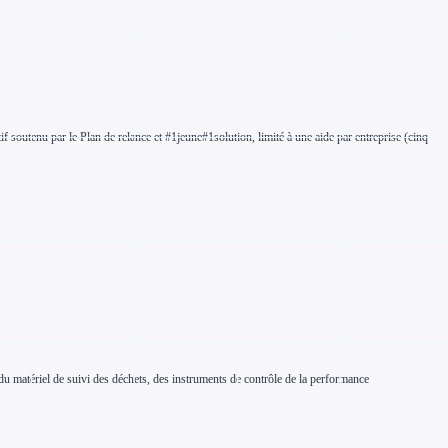
outenu par le Plan de relance et #1jeune#1solution, limité à une aide par entreprise (cinq
du matériel de suivi des déchets, des instruments de contrôle de la performance