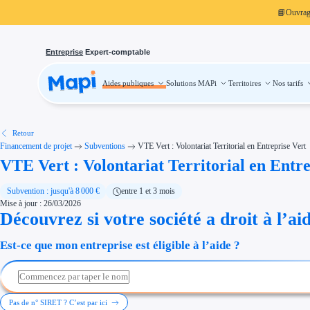
📘
Ouvra
Entreprise
Expert-comptable
Aides publiques
Solutions MAPi
Territoires
Nos tarifs
Aides publiques
Projets finançables
Investissement
Aides à l'investissement
Aides immobilier entreprise
Aides financières entreprise
Retour
Thématiques
Financement de projet
Subventions
VTE Vert : Volontariat Territorial en Entreprise Vert
Financement innovation
VTE Vert : Volontariat Territorial en Entre
Transition écologique
Développement international
Transition numérique
Économies d'énergie et d'eau
Subvention : jusqu'à 8 000 €
entre 1 et 3 mois
Aides RSE entreprise
Mise à jour : 26/03/2026
Étapes de vie
Découvrez si votre société a droit à l’ai
Création d'entreprise
Cession d'entreprise
Entreprise en difficulté
Est-ce que mon entreprise est éligible à l’aide ?
Aides Ressources Humaines
Type de financements
Aides sans remboursement
Subventions
Concours entreprise
Réduction des coûts
Pas de n° SIRET ? C’est par ici
Accompagnement entreprise