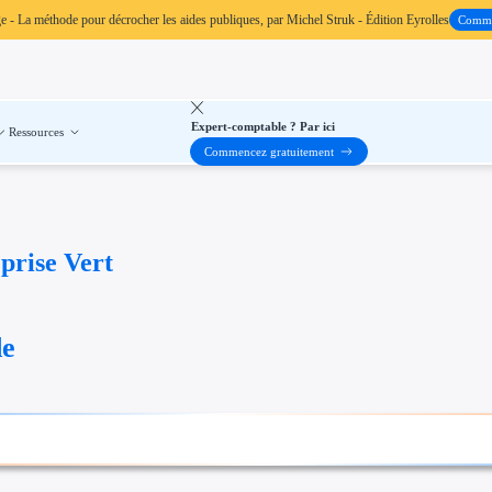
ge
- La méthode pour décrocher les aides publiques, par Michel Struk - Édition Eyrolles
Comm
Expert-comptable ? Par ici
Ressources
Commencez gratuitement
prise Vert
de