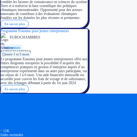
combler les lacunes de connaissance en sciences du système
Terre et à renforcer la base scientifique des politiques
climatiques internationales. Opportunité pour des acteurs
innovants de contribuer à des évaluations climatiques
fondées sur les données les plus récentes et pertinentes.
En savoir plus
Programme Erasmus pour jeunes entrepreneurs
EUROCHAMBRES
Subvention
entre 1 et 3 mois
Le programme Erasmus pour jeunes entrepreneurs offre aux
futurs dirigeants européens la possibilité d’acquérir des
compétences pratiques en gestion d’entreprise auprès d’un
entrepreneur expérimenté dans un autre pays participant, via
un séjour de 1 à 6 mois. Une aide financière mensuelle est
accordée pour couvrir les frais de voyage et de subsistance,
avec des échanges débutant à partir du 1er juin 2024.
En savoir plus
Soyez accompagné
Réalisez des économies pour votre entreprise en tirant parti
+
11K
Aides recensées