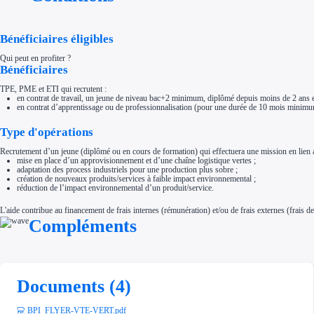
Aides Région Normandie
Aides Région Nouvelle-Aquitaine
Aides Région Occitanie
Aides Région PACA
Bénéficiaires éligibles
Aides Région Pays de la Loire
Outre-mer
Qui peut en profiter ?
Aides Région Guadeloupe
Bénéficiaires
Aides Région Guyane
Aides Région Martinique
TPE, PME et ETI qui recrutent :
Aides Région Mayotte
en contrat de travail, un jeune de niveau bac+2 minimum, diplômé depuis moins de 2 ans 
Aides Région Réunion
en contrat d’apprentissage ou de professionnalisation (pour une durée de 10 mois minimu
Couvertures
Aides Nationales
Type d'opérations
Aides Européennes
Nos tarifs
Recrutement d’un jeune (diplômé ou en cours de formation) qui effectuera une mission en lien av
Recherche autonome
mise en place d’un approvisionnement et d’une chaîne logistique vertes ;
Accompagnement
adaptation des process industriels pour une production plus sobre ;
création de nouveaux produits/services à faible impact environnemental ;
Ressources
réduction de l’impact environnemental d’un produit/service.
FAQ
Blog
Nos guides
L'aide contribue au financement de frais internes (rémunération) et/ou de frais externes (frais de s
Nos partenaires
Compléments
Contactez-nous
Documents (4)
BPI_FLYER-VTE-VERT.pdf