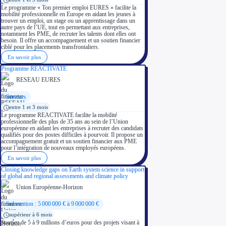
Le programme « Ton premier emploi EURES » facilite la
mobilité professionnelle en Europe en aidant les jeunes à
trouver un emploi, un stage ou un apprentissage dans un
autre pays de l’UE, tout en permettant aux entreprises,
notamment les PME, de recruter les talents dont elles ont
besoin. Il offre un accompagnement et un soutien financier
ciblé pour les placements transfrontaliers.
En savoir plus
Programme REACTIVATE
RESEAU EURES
Services
entre 1 et 3 mois
Le programme REACTIVATE facilite la mobilité
professionnelle des plus de 35 ans au sein de l’Union
européenne en aidant les entreprises à recruter des candidats
qualifiés pour des postes difficiles à pourvoir. Il propose un
accompagnement gratuit et un soutien financier aux PME
pour l’intégration de nouveaux employés européens.
En savoir plus
Closing knowledge gaps on Earth system science in support
of global and regional assessments and climate policy
Union Européenne-Horizon
Subvention : 5 000 000 € à 9 000 000 €
supérieur à 6 mois
Soutien de 5 à 9 millions d’euros pour des projets visant à