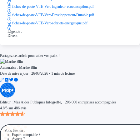
fiches-de-poste-VTE-Vert-ingenieur-ecoconception.pdf
fiches-de-poste-VTE-Vert-Developpement-Durable.pdf
fiches-de-poste-VTE-Vert-sobriete-energetique.pdf
Légende :
Divers
Partagez cet article pour aider vos pairs !
Auteur.rice :
Marthe Blin
Date de mise à jour : 26/03/2026
•
1 min de lecture
Éditeur :
Mes Aides Publiques Infogreffe
, +206 000 entreprises accompagnées
4.8
/
5
sur
486
avis
Vous êtes un :
Expert-comptable ?
Avocat ?