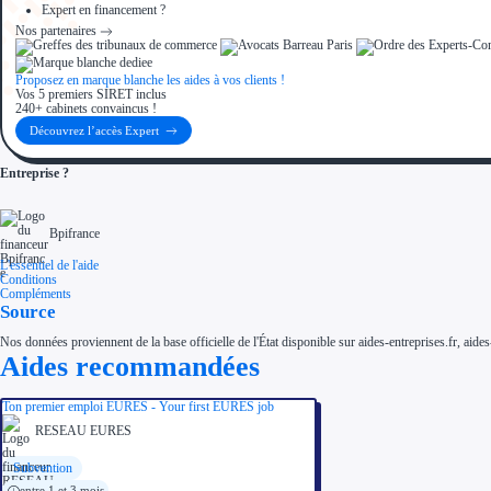
Expert en financement ?
Nos partenaires
Proposez en marque blanche les aides à vos clients !
Vos 5 premiers SIRET inclus
240+ cabinets convaincus !
Découvrez l’accès Expert
Entreprise ?
Bpifrance
L'essentiel de l'aide
Conditions
Compléments
Source
Nos données proviennent de la base officielle de l'État disponible sur aides-entreprises.fr, aides
Aides recommandées
Ton premier emploi EURES - Your first EURES job
RESEAU EURES
Subvention
entre 1 et 3 mois