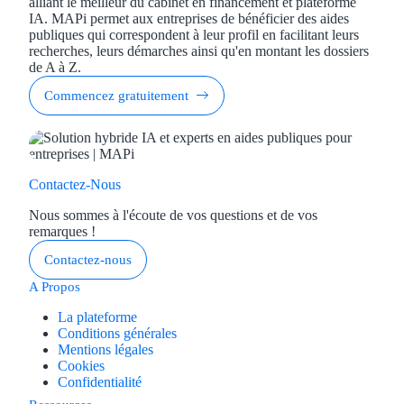
alliant le meilleur du cabinet en financement et plateforme
Aides Région Guad
IA. MAPi permet aux entreprises de bénéficier des aides
publiques qui correspondent à leur profil en facilitant leurs
Aides Région Guya
recherches, leurs démarches ainsi qu'en montant les dossiers
de A à Z.
Aides Région Mart
Commencez gratuitement
Aides Région Mayo
Aides Région Réun
Contactez-Nous
Couvertures
Nous sommes à l'écoute de vos questions et de vos
remarques !
Aides Nationales
Contactez-nous
Aides Européennes
A Propos
La plateforme
Nos tarifs
Conditions générales
Mentions légales
Recherche autonome
Cookies
Confidentialité
Accompagnement