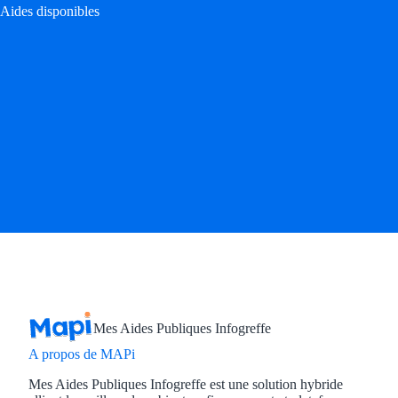
Aides disponibles
Aides Région Gran
Aides Région Haut
Régions de I à P
Aides Région Île-d
Aides Région Nor
Aides Région Nouve
Aides Région Occit
Aides Région PAC
Aides Région Pays 
Mes Aides Publiques Infogreffe
A propos de MAPi
Outre-mer
Mes Aides Publiques Infogreffe est une solution hybride