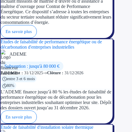
incluant missions de maîtrise d’œuvre ou d’assistance à
Concours entr
maîtrise d’ouvrage pour Contrat de Performance
Énergétique. Ce dispositif s’adresse à toutes les entreprises
Réduction des 
du secteur tertiaire souhaitant réduire significativement leurs
consommations d’énergie.
Accompagneme
En savoir plus
Investir dans 
Études de faisabilité de performance énergétique ou de
décarbonation d'entreprises industrielles
ADEME
Aides Fiscales et so
Subvention : jusqu'à 80 000 €
Crédits & rédu
Lancement :
31/12/2025
Clôture :
31/12/2026
entre 3 et 6 mois
Exonération fi
80%
L’ADEME finance jusqu’à 80 % les études de faisabilité de
Aides Urssaf
performance énergétique ou de décarbonation pour les
entreprises industrielles souhaitant optimiser leur site. Dépôt
Prêts publics
des dossiers ouvert jusqu’au 31 décembre 2026.
En savoir plus
Prêt entrepris
Étude de faisabilité d'installation solaire thermique
Prêt d'honneu