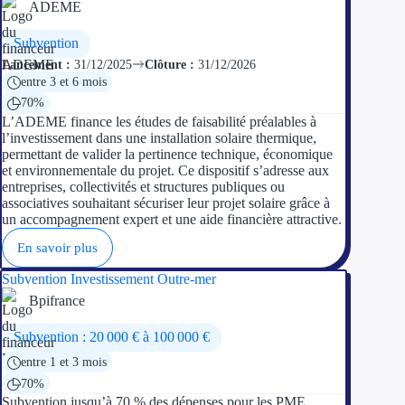
ADEME
Appel à projet
Subvention
Lancement :
31/12/2025
Clôture :
31/12/2026
Avance rembo
entre 3 et 6 mois
70%
Garantie banca
L’ADEME finance les études de faisabilité préalables à
l’investissement dans une installation solaire thermique,
permettant de valider la pertinence technique, économique
Par financeur
et environnementale du projet. Ce dispositif s’adresse aux
entreprises, collectivités et structures publiques ou
Aides par organism
associatives souhaitant sécuriser leur projet solaire grâce à
un accompagnement expert et une aide financière attractive.
Aides Bpifran
En savoir plus
Aides ADEM
Subvention Investissement Outre-mer
Bpifrance
Tous les finan
Subvention : 20 000 € à 100 000 €
Solutions MAPi
entre 1 et 3 mois
70%
Simulateur d'éligibilité
Subvention jusqu’à 70 % des dépenses pour les PME