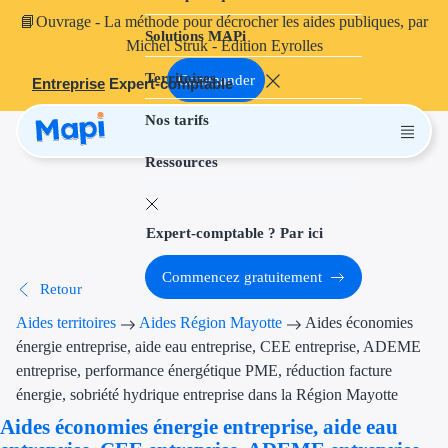
📘
Ouvrage
- La méthode pour décrocher les aides publiques, par
Solutions MAPi
Projets finançables
Michel Struk - Édition Eyrolles
Territoires
Investissement
Commander
Entreprise
Expert-comptable
Nos tarifs
Aides à l'inves
Ressources
Aides immobili
Aides financiè
Expert-comptable ? Par ici
Thématiques
Commencez gratuitement
Retour
Financement i
Aides territoires
Aides Région Mayotte
Aides économies
Transition éco
énergie entreprise, aide eau entreprise, CEE entreprise, ADEME
entreprise, performance énergétique PME, réduction facture
Développement
énergie, sobriété hydrique entreprise dans la Région Mayotte
Aides économies énergie entreprise, aide eau
Transition nu