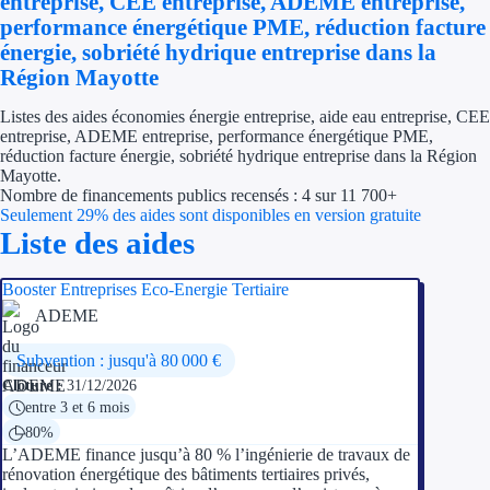
entreprise, CEE entreprise, ADEME entreprise,
Économies d'én
performance énergétique PME, réduction facture
énergie, sobriété hydrique entreprise dans la
Aides RSE ent
Région Mayotte
Listes des aides économies énergie entreprise, aide eau entreprise, CEE
Étapes de vie
entreprise, ADEME entreprise, performance énergétique PME,
réduction facture énergie, sobriété hydrique entreprise dans la Région
Création d'ent
Mayotte.
Nombre de financements publics recensés : 4 sur 11 700+
Cession d'entr
Seulement 29% des aides sont disponibles en version gratuite
Liste des aides
Entreprise en d
Booster Entreprises Eco-Energie Tertiaire
Aides Ressour
ADEME
Subvention : jusqu'à 80 000 €
Type de financements
Clôture :
31/12/2026
entre 3 et 6 mois
Aides sans rembou
80%
Subventions
L’ADEME finance jusqu’à 80 % l’ingénierie de travaux de
rénovation énergétique des bâtiments tertiaires privés,