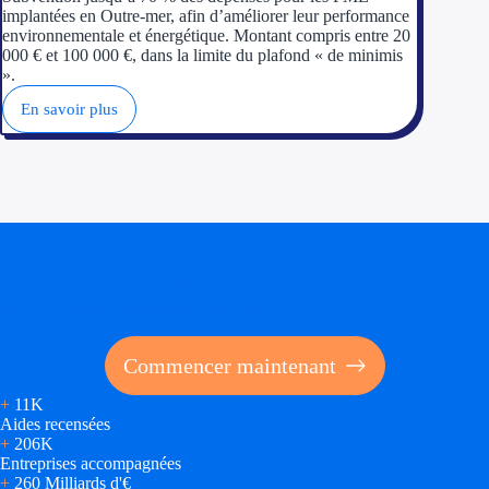
implantées en Outre-mer, afin d’améliorer leur performance
Trouvez des idées de dép
environnementale et énergétique. Montant compris entre 20
000 € et 100 000 €, dans la limite du plafond « de minimis
».
Quelles aides pour votre
En savoir plus
Ouvrage
Territoires
Régions de A à H
Soyez accompagné
Aides Région Auve
Réalisez des économies pour votre entreprise en tirant
parti des financements publics
Aides Région Bou
Commencer maintenant
Aides Région Bret
+
11K
Aides Région Centr
Aides recensées
+
206K
Aides Région Cors
Entreprises accompagnées
+
260 Milliards d'€