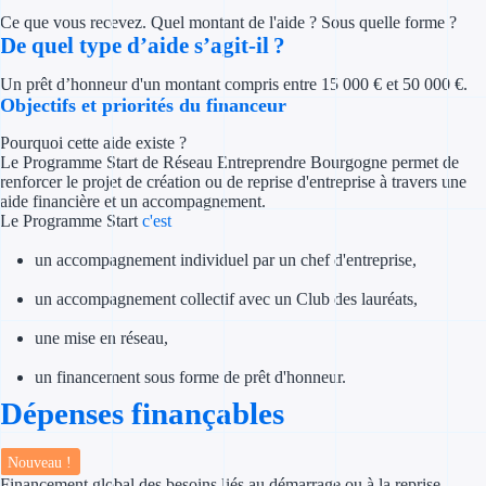
Concours entr
Ce que vous recevez. Quel montant de l'aide ? Sous quelle forme ?
De quel type d’aide s’agit-il ?
Réduction des 
Un prêt d’honneur d'un montant compris entre 15 000 € et 50 000 €.
Accompagneme
Objectifs et priorités du financeur
Pourquoi cette aide existe ?
Investir dans 
Le Programme Start de Réseau Entreprendre Bourgogne permet de
renforcer le projet de création ou de reprise d'entreprise à travers une
Aides Fiscales et so
aide financière et un accompagnement.
Le Programme Start
c'est
Crédits & rédu
un accompagnement individuel par un chef d'entreprise,
Exonération fi
un accompagnement collectif avec un Club des lauréats,
une mise en réseau,
Aides Urssaf
un financement sous forme de prêt d'honneur.
Prêts publics
Dépenses finançables
Prêt entrepris
Nouveau !
Financement global des besoins liés au démarrage ou à la reprise
Prêt d'honneu