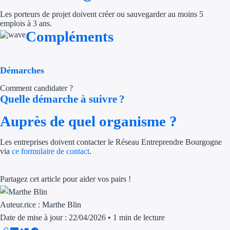
Les porteurs de projet doivent créer ou sauvegarder au moins 5
Trouvez des idées de dép
emplois à 3 ans.
Compléments
Quelles aides pour votre
Ouvrage
Démarches
Territoires
Comment candidater ?
Quelle démarche à suivre ?
Régions de A à H
Auprès de quel organisme ?
Aides Région Auve
Les entreprises doivent contacter le Réseau Entreprendre Bourgogne
Aides Région Bou
via
ce formulaire de contact
.
Aides Région Bret
Partagez cet article pour aider vos pairs !
Aides Région Centr
Auteur.rice :
Marthe Blin
Aides Région Cors
Date de mise à jour : 22/04/2026
•
1 min de lecture