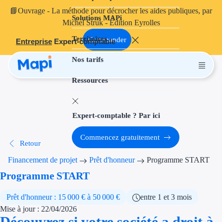
📘
Ouvrage
- La méthode pour décrocher les aides publiques, par
Solutions MAPi
Projets finançables
Michel Struk - Édition Eyrolles
Territoires
Investissement
Commander
Entreprise
Expert-comptable
Nos tarifs
Aides à l'inves
Ressources
Aides immobili
Aides financiè
Expert-comptable ? Par ici
Thématiques
Commencez gratuitement
Retour
Financement i
Financement de projet
Prêt d'honneur
Programme START
Transition éco
Programme START
Développement
Prêt d'honneur : 15 000 € à 50 000 €
entre 1 et 3 mois
Mise à jour : 22/04/2026
Transition nu
Découvrez si votre société a droit à