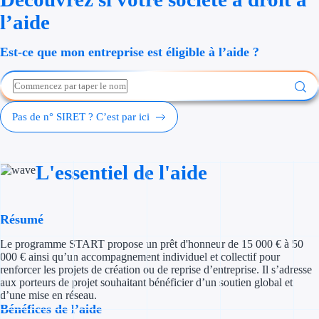
Économies d'én
l’aide
Aides RSE ent
Est-ce que mon entreprise est éligible à l’aide ?
Étapes de vie
Création d'ent
Pas de n° SIRET ? C’est par ici
Cession d'entr
L'essentiel de l'aide
Entreprise en d
Aides Ressour
Résumé
Type de financements
Le programme START propose un prêt d'honneur de 15 000 € à 50
000 € ainsi qu’un accompagnement individuel et collectif pour
Aides sans rembou
renforcer les projets de création ou de reprise d’entreprise. Il s’adresse
aux porteurs de projet souhaitant bénéficier d’un soutien global et
d’une mise en réseau.
Subventions
Bénéfices de l’aide