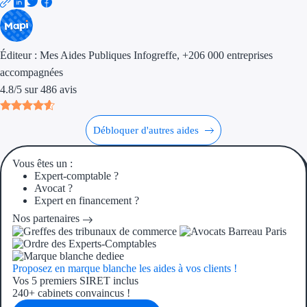
Aides Région Gran
Aides Région Haut
Éditeur :
Mes Aides Publiques Infogreffe
, +206 000 entreprises
accompagnées
Régions de I à P
4.8
/
5
sur
486
avis
Aides Région Île-d
Débloquer d'autres aides
Aides Région Nor
Aides Région Nouve
Vous êtes un :
Expert-comptable ?
Avocat ?
Aides Région Occit
Expert en financement ?
Aides Région PAC
Nos partenaires
Aides Région Pays 
Proposez en marque blanche les aides à vos clients !
Vos 5 premiers SIRET inclus
Outre-mer
240+ cabinets convaincus !