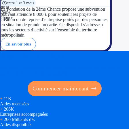
entre 1 et 3 mois
La Fondation de la 2ème Chance propose une subvention
pouvant atteindre 8 000 € pour soutenir les projets de
création ou de reprise d’entreprise portés par des personnes
en situation de grande précarité. Ce dispositif s’adresse à
tous les secteurs d’activité sur l’ensemble du territoire
métropolitain.
En savoir plus
Soyez accompagné
Réalisez des économies pour votre entreprise en tirant
parti des financements publics
Commencer maintenant
+
11K
Aides recensées
+
206K
Entreprises accompagnées
+
260 Milliards d'€
Aides disponibles