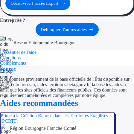
Aides Région Guad
Découvrez l’accès Expert
Aides Région Guya
Entreprise ?
Aides Région Mart
Débloquer d'autres aides
Aides Région Mayo
Réseau Entreprendre Bourgogne
Aides Région Réun
L'essentiel de l'aide
Conditions
Compléments
Couvertures
Source
Nos données proviennent de la base officielle de l'État disponible sur
Aides Nationales
aides-entreprises.fr, aides-territoires.beta.gouv.fr, la base les-aides.fr
ainsi que les sites officiels des financeurs publics. Ces données sont
Aides Européennes
régulièrement améliorées et complétées par notre équipe.
Aides recommandées
Nos tarifs
Prime à la Création Reprise dans les Territoires Fragilisés
Recherche autonome
(PCRTF)
Région Bourgogne Franche-Comté
Accompagnement