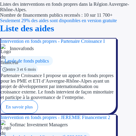
Listes des interventions en fonds propres dans la Région Auvergne-
Économies d'én
Rhône-Alpes.
Nombre de financements publics recensés : 10 sur 11 700+
Aides RSE ent
Seulement 29% des aides sont disponibles en version gratuite
Liste des aides
Étapes de vie
Intervention en fonds propres - Partenaire Croissance I
Création d'ent
Innovafonds
Cession d'entr
Levée de fonds publics
entre 3 et 6 mois
Entreprise en d
Partenaire Croissance I propose un apport en fonds propres
pour les PME et ETI d’Auvergne-Rhône-Alpes ayant un
Aides Ressour
projet de développement par internationalisation ou
croissance externe. Le fonds intervient de façon minoritaire
et participe à la gouvernance de l’entreprise.
Type de financements
En savoir plus
Aides sans rembou
Intervention en fonds propres - JEREMIE Financement 2
Sofimac Investment Managers
Subventions