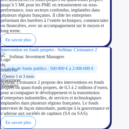
jusqu’à 5 M€ pour les PME en retournement ou sous-
Trouvez des idées de dép
performance, tous secteurs confondus, implantées dans
plusieurs régions françaises. Il cible les entreprises
présentant des barrières à l’entrée techniques, commerciales
Quelles aides pour votre
ou financières, avec un accompagnement sur le moyen et
long terme.
Ouvrage
En savoir plus
Territoires
Intervention en fonds propres - Sofimac Croissance 2
Sofimac Investment Managers
Régions de A à H
Levée de fonds publics : 500 000 € à 2 000 000 €
Aides Région Auve
entre 1 et 3 mois
Sofimac Croissance 2 propose des interventions en fonds
Aides Région Bou
propres ou quasi-fonds propres, de 0,5 à 2 millions d’euros,
pour accompagner le développement et la transmission
Aides Région Bret
d’entreprises industrielles, de services et technologiques
implantées dans plusieurs régions françaises. Le fonds
intervient de façon minoritaire, participe à la gouvernance et
Aides Région Centr
s’adresse aux sociétés de capitaux (SA ou SAS).
Aides Région Cors
En savoir plus