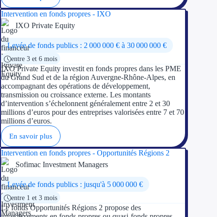
Intervention en fonds propres - IXO
Appel à projet
IXO Private Equity
Avance rembo
Levée de fonds publics : 2 000 000 € à 30 000 000 €
entre 3 et 6 mois
Garantie banca
IXO Private Equity investit en fonds propres dans les PME
du Grand Sud et de la région Auvergne-Rhône-Alpes, en
Par financeur
accompagnant des opérations de développement,
transmission ou croissance externe. Les montants
d’intervention s’échelonnent généralement entre 2 et 30
Aides par organism
millions d’euros pour des entreprises valorisées entre 7 et 70
millions d’euros.
Aides Bpifran
En savoir plus
Aides ADEM
Intervention en fonds propres - Opportunités Régions 2
Sofimac Investment Managers
Tous les finan
Levée de fonds publics : jusqu'à 5 000 000 €
Solutions MAPi
entre 1 et 3 mois
Le fonds Opportunités Régions 2 propose des
Simulateur d'éligibilité
investissements en fonds propres ou quasi-fonds propres