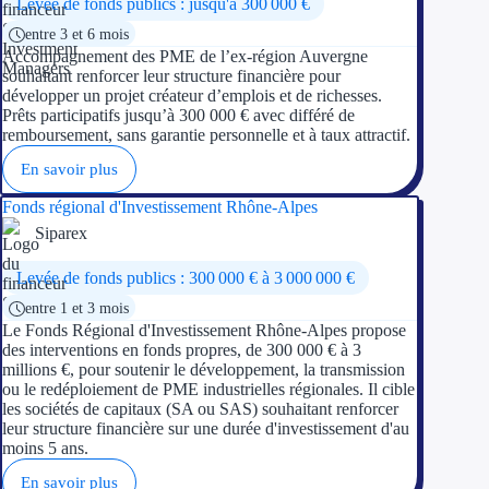
Levée de fonds publics : jusqu'à 300 000 €
Concours entr
entre 3 et 6 mois
Réduction des 
Accompagnement des PME de l’ex-région Auvergne
souhaitant renforcer leur structure financière pour
développer un projet créateur d’emplois et de richesses.
Accompagneme
Prêts participatifs jusqu’à 300 000 € avec différé de
remboursement, sans garantie personnelle et à taux attractif.
Investir dans 
En savoir plus
Aides Fiscales et so
Fonds régional d'Investissement Rhône-Alpes
Siparex
Crédits & rédu
Levée de fonds publics : 300 000 € à 3 000 000 €
Exonération fi
entre 1 et 3 mois
Le Fonds Régional d'Investissement Rhône-Alpes propose
Aides Urssaf
des interventions en fonds propres, de 300 000 € à 3
millions €, pour soutenir le développement, la transmission
ou le redéploiement de PME industrielles régionales. Il cible
Prêts publics
les sociétés de capitaux (SA ou SAS) souhaitant renforcer
leur structure financière sur une durée d'investissement d'au
Prêt entrepris
moins 5 ans.
En savoir plus
Prêt d'honneu