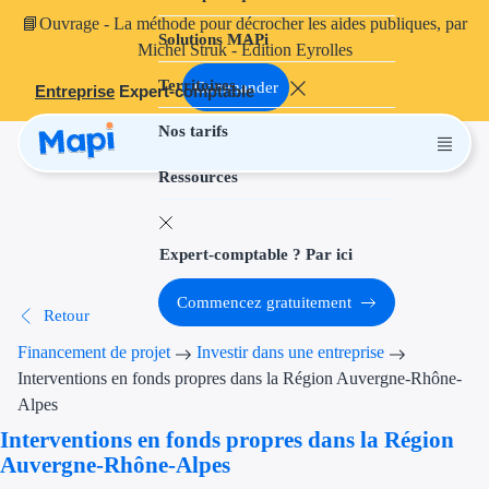
📘
Ouvrage
- La méthode pour décrocher les aides publiques, par
Solutions MAPi
Projets finançables
Michel Struk - Édition Eyrolles
Territoires
Investissement
Commander
Entreprise
Expert-comptable
Nos tarifs
Aides à l'inves
Ressources
Aides immobili
Aides financiè
Expert-comptable ? Par ici
Thématiques
Commencez gratuitement
Retour
Financement i
Financement de projet
Investir dans une entreprise
Transition éco
Interventions en fonds propres dans la Région Auvergne-Rhône-
Alpes
Développement
Interventions en fonds propres dans la Région
Auvergne-Rhône-Alpes
Transition nu