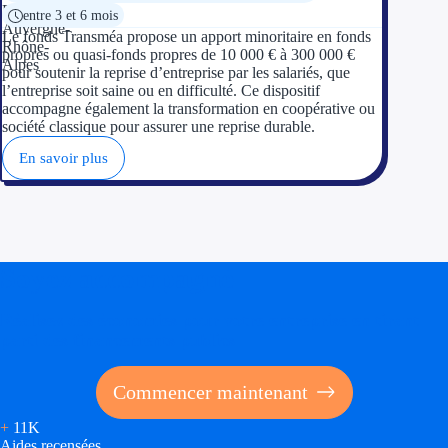
entre 3 et 6 mois
Le fonds Transméa propose un apport minoritaire en fonds
Ressources
propres ou quasi-fonds propres de 10 000 € à 300 000 €
pour soutenir la reprise d’entreprise par les salariés, que
FAQ
l’entreprise soit saine ou en difficulté. Ce dispositif
accompagne également la transformation en coopérative ou
société classique pour assurer une reprise durable.
Blog
En savoir plus
Nos guides
Nos partenaires
Contactez-nous
Soyez accompagné
Réalisez des économies pour votre entreprise en tirant
parti des financements publics
Commencer maintenant
+
11K
Aides recensées