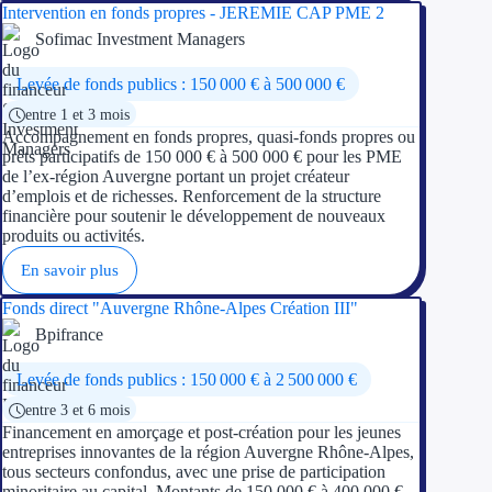
Intervention en fonds propres - JEREMIE CAP PME 2
Aides Région Gran
Sofimac Investment Managers
Aides Région Haut
Levée de fonds publics : 150 000 € à 500 000 €
entre 1 et 3 mois
Régions de I à P
Accompagnement en fonds propres, quasi-fonds propres ou
prêts participatifs de 150 000 € à 500 000 € pour les PME
Aides Région Île-d
de l’ex-région Auvergne portant un projet créateur
d’emplois et de richesses. Renforcement de la structure
Aides Région Nor
financière pour soutenir le développement de nouveaux
produits ou activités.
Aides Région Nouve
En savoir plus
Aides Région Occit
Fonds direct "Auvergne Rhône-Alpes Création III"
Bpifrance
Aides Région PAC
Levée de fonds publics : 150 000 € à 2 500 000 €
Aides Région Pays 
entre 3 et 6 mois
Financement en amorçage et post-création pour les jeunes
Outre-mer
entreprises innovantes de la région Auvergne Rhône-Alpes,
tous secteurs confondus, avec une prise de participation
minoritaire au capital. Montants de 150 000 € à 400 000 €