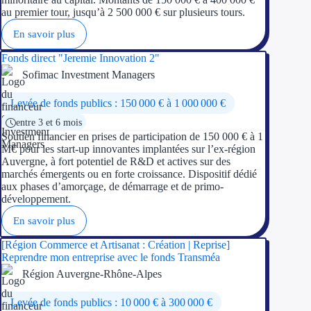
Aides Région Guad
au premier tour, jusqu’à 2 500 000 € sur plusieurs tours.
Aides Région Guya
En savoir plus
Fonds direct "Jeremie Innovation 2"
Aides Région Mart
Sofimac Investment Managers
Aides Région Mayo
Levée de fonds publics : 150 000 € à 1 000 000 €
Aides Région Réun
entre 3 et 6 mois
Soutien financier en prises de participation de 150 000 € à 1
M€ pour les start-up innovantes implantées sur l’ex-région
Couvertures
Auvergne, à fort potentiel de R&D et actives sur des
marchés émergents ou en forte croissance. Dispositif dédié
Aides Nationales
aux phases d’amorçage, de démarrage et de primo-
développement.
Aides Européennes
En savoir plus
[Région Commerce et Artisanat : Création | Reprise]
Nos tarifs
Reprendre mon entreprise avec le fonds Transméa
Région Auvergne-Rhône-Alpes
Recherche autonome
Levée de fonds publics : 10 000 € à 300 000 €
Accompagnement