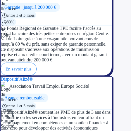
Garantie : jusqu'à 200 000 €
Appel à projet
entre 1 et 3 mois
80%
Avance rembo
Le Fonds Régional de Garantie TPE facilite l’accès au
crédit bancaire des très petites entreprises en région Centre-
Garantie banca
Val de Loire grâce à une co-garantie pouvant couvrir
jusqu’à 80 % du prêt, sans exiger de garantie personnelle.
Ce dispositif s’adresse aux opérations de transmission-
Par financeur
reprise et aux crédits court terme, avec un montant garanti
pouvant atteindre 200 000 €.
Aides par organism
En savoir plus
Aides Bpifran
Dispositif Alizé®
Association Travail Emploi Europe Société
Aides ADEM
Avance remboursable
Tous les finan
entre 1 et 3 mois
Le dispositif Alizé® soutient les PME de plus de 3 ans dans
Solutions MAPi
l’industrie ou les services à l’industrie, en leur offrant un
accompagnement en compétences et un soutien financier à
taux zéro pour développer des activités économiques
Simulateur d'éligibilité