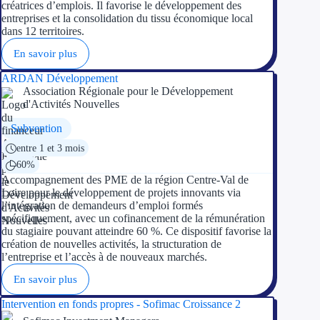
créatrices d’emplois. Il favorise le développement des
entreprises et la consolidation du tissu économique local
Trouvez des idées de dép
dans 12 territoires.
Quelles aides pour votre
En savoir plus
ARDAN Développement
Ouvrage
Association Régionale pour le Développement
d'Activités Nouvelles
Territoires
Subvention
entre 1 et 3 mois
Régions de A à H
60%
Accompagnement des PME de la région Centre-Val de
Aides Région Auve
Loire pour le développement de projets innovants via
l’intégration de demandeurs d’emploi formés
Aides Région Bou
spécifiquement, avec un cofinancement de la rémunération
du stagiaire pouvant atteindre 60 %. Ce dispositif favorise la
Aides Région Bret
création de nouvelles activités, la structuration de
l’entreprise et l’accès à de nouveaux marchés.
Aides Région Centr
En savoir plus
Aides Région Cors
Intervention en fonds propres - Sofimac Croissance 2