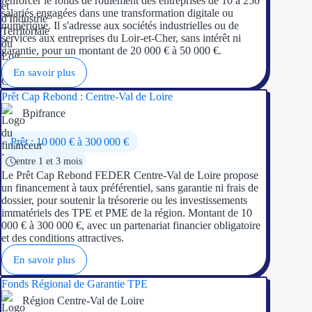
renforcer le fonds de roulement des entreprises de 10 à 250
Concours entr
salariés engagées dans une transformation digitale ou
numérique. Il s'adresse aux sociétés industrielles ou de
Réduction des 
services aux entreprises du Loir-et-Cher, sans intérêt ni
garantie, pour un montant de 20 000 € à 50 000 €.
Accompagneme
En savoir plus
Investir dans 
Prêt Cap Rebond : Centre-Val de Loire
Bpifrance
Aides Fiscales et so
Prêt : 10 000 € à 300 000 €
Crédits & rédu
entre 1 et 3 mois
Le Prêt Cap Rebond FEDER Centre-Val de Loire propose
un financement à taux préférentiel, sans garantie ni frais de
Exonération fi
dossier, pour soutenir la trésorerie ou les investissements
immatériels des TPE et PME de la région. Montant de 10
Aides Urssaf
000 € à 300 000 €, avec un partenariat financier obligatoire
et des conditions attractives.
Prêts publics
En savoir plus
Prêt entrepris
Fonds Régional de Garantie TPE
Région Centre-Val de Loire
Prêt d'honneu