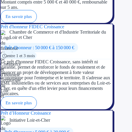
Aides Région Guad
Montant compris entre 5 000 € et 40 000 €, remboursable
sur 5 ans.
Aides Région Guya
En savoir plus
Aides Région Mart
Prêt d'honneur FIDEC Croissance
Chambre de Commerce et d'Industrie Territoriale du
Loir et Cher
Aides Région Mayo
Prêt d'honneur : 50 000 € à 150 000 €
Aides Région Réun
entre 1 et 3 mois
Le prêt d'honneur FIDEC Croissance, sans intérêt ni
Couvertures
garantie, permet de renforcer le fonds de roulement et de
financer un projet de développement à forte valeur
économique pour l'entreprise et le territoire. Il s'adresse aux
Aides Nationales
PME industrielles ou de services aux entreprises du Loir-et-
Cher, en quête d'un effet levier pour leurs financements
Aides Européennes
bancaires.
En savoir plus
Nos tarifs
Prêt d’Honneur Croissance
Recherche autonome
Initiative Loir-et-Cher
Accompagnement