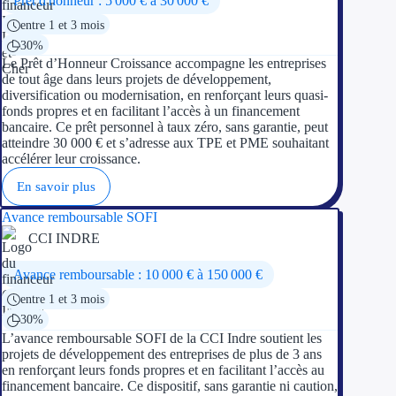
Prêt d'honneur : 5 000 € à 30 000 €
entre 1 et 3 mois
Ressources
30%
Le Prêt d’Honneur Croissance accompagne les entreprises
FAQ
de tout âge dans leurs projets de développement,
diversification ou modernisation, en renforçant leurs quasi-
fonds propres et en facilitant l’accès à un financement
Blog
bancaire. Ce prêt personnel à taux zéro, sans garantie, peut
atteindre 30 000 € et s’adresse aux TPE et PME souhaitant
Nos guides
accélérer leur croissance.
En savoir plus
Nos partenaires
Avance remboursable SOFI
Contactez-nous
CCI INDRE
Avance remboursable : 10 000 € à 150 000 €
entre 1 et 3 mois
30%
L’avance remboursable SOFI de la CCI Indre soutient les
projets de développement des entreprises de plus de 3 ans
en renforçant leurs fonds propres et en facilitant l’accès au
financement bancaire. Ce dispositif, sans garantie ni caution,