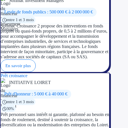
Sofimac Investment Managers
Aides Région Gran
Levée de fonds publics : 500 000 € à 2 000 000 €
Aides Région Haut
entre 1 et 3 mois
Sofimac Croissance 2 propose des interventions en fonds
Régions de I à P
propres ou quasi-fonds propres, de 0,5 à 2 millions d’euros,
pour accompagner le développement et la transmission
d’entreprises industrielles, de services et technologiques
Aides Région Île-d
implantées dans plusieurs régions françaises. Le fonds
intervient de façon minoritaire, participe à la gouvernance et
Aides Région Nor
s’adresse aux sociétés de capitaux (SA ou SAS).
En savoir plus
Aides Région Nouve
Prêt croissance
Aides Région Occit
INITIATIVE LOIRET
Aides Région PAC
Prêt d'honneur : 5 000 € à 40 000 €
entre 1 et 3 mois
Aides Région Pays 
30%
Prêt personnel sans intérêt ni garantie, plafonné au besoin en
Outre-mer
fonds de roulement, destiné à soutenir la croissance, la
diversification ou la modernisation des entreprises du Loiret.