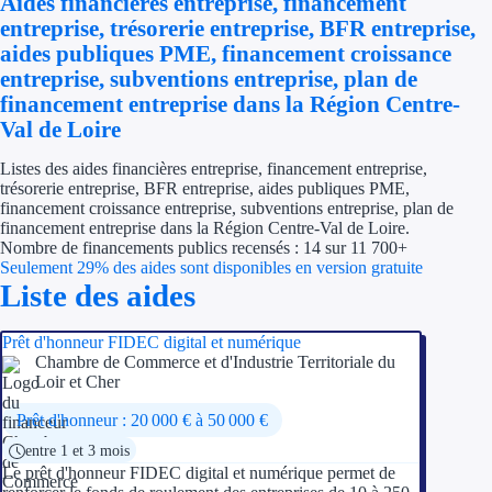
Aides financières entreprise, financement
Économies d'én
entreprise, trésorerie entreprise, BFR entreprise,
aides publiques PME, financement croissance
Aides RSE ent
entreprise, subventions entreprise, plan de
financement entreprise dans la Région Centre-
Étapes de vie
Val de Loire
Création d'ent
Listes des aides financières entreprise, financement entreprise,
trésorerie entreprise, BFR entreprise, aides publiques PME,
financement croissance entreprise, subventions entreprise, plan de
Cession d'entr
financement entreprise dans la Région Centre-Val de Loire.
Nombre de financements publics recensés : 14 sur 11 700+
Entreprise en d
Seulement 29% des aides sont disponibles en version gratuite
Liste des aides
Aides Ressour
Prêt d'honneur FIDEC digital et numérique
Type de financements
Chambre de Commerce et d'Industrie Territoriale du
Loir et Cher
Aides sans rembou
Prêt d'honneur : 20 000 € à 50 000 €
entre 1 et 3 mois
Subventions
Le prêt d'honneur FIDEC digital et numérique permet de