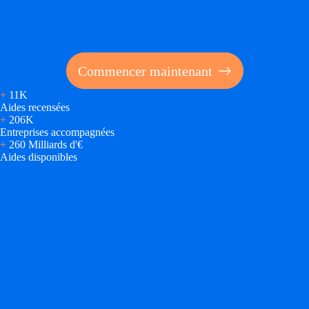
Réalisez des économies pour votre entreprise en tirant
parti des financements publics
Commencer maintenant
+
11K
Aides recensées
+
206K
Entreprises accompagnées
+
260 Milliards d'€
Aides disponibles