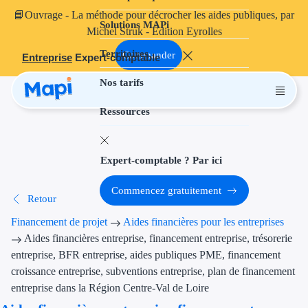
📘
Ouvrage
- La méthode pour décrocher les aides publiques, par
Solutions MAPi
Projets finançables
Michel Struk - Édition Eyrolles
Territoires
Investissement
Commander
Entreprise
Expert-comptable
Nos tarifs
Aides à l'inves
Ressources
Aides immobili
Aides financiè
Expert-comptable ? Par ici
Thématiques
Commencez gratuitement
Retour
Financement i
Financement de projet
Aides financières pour les entreprises
Transition éco
Aides financières entreprise, financement entreprise, trésorerie
entreprise, BFR entreprise, aides publiques PME, financement
Développement
croissance entreprise, subventions entreprise, plan de financement
entreprise dans la Région Centre-Val de Loire
Transition nu