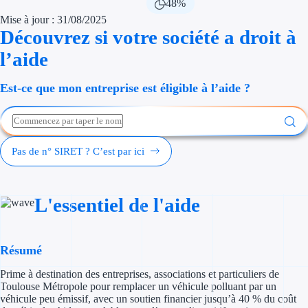
48%
Économies d'én
Mise à jour : 31/08/2025
Découvrez si votre société a droit à
Aides RSE ent
l’aide
Étapes de vie
Est-ce que mon entreprise est éligible à l’aide ?
Création d'ent
Cession d'entr
Pas de n° SIRET ? C’est par ici
Entreprise en d
Aides Ressour
L'essentiel de l'aide
Type de financements
Résumé
Aides sans rembou
Prime à destination des entreprises, associations et particuliers de
Subventions
Toulouse Métropole pour remplacer un véhicule polluant par un
véhicule peu émissif, avec un soutien financier jusqu’à 40 % du coût