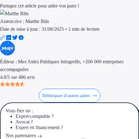
Aides Région Guad
Partagez cet article pour aider vos pairs !
Aides Région Guya
Auteur.rice :
Marthe Blin
Aides Région Mart
Date de mise à jour : 31/08/2025
•
1 min de lecture
Aides Région Mayo
Aides Région Réun
Éditeur :
Mes Aides Publiques Infogreffe
, +206 000 entreprises
Couvertures
accompagnées
4.8
/
5
sur
486
avis
Aides Nationales
Aides Européennes
Débloquer d'autres aides
Vous êtes un :
Nos tarifs
Expert-comptable ?
Avocat ?
Recherche autonome
Expert en financement ?
Nos partenaires
Accompagnement