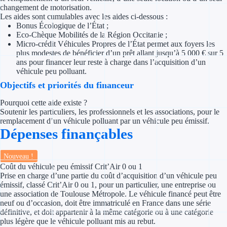
changement de motorisation.
Les aides sont cumulables avec les aides ci-dessous :
Appel à projet
Bonus Écologique de l’État ;
Eco-Chèque Mobilités de la Région Occitanie ;
Avance rembo
Micro-crédit Véhicules Propres de l’État permet aux foyers les
plus modestes de bénéficier d’un prêt allant jusqu’à 5 000 € sur 5
ans pour financer leur reste à charge dans l’acquisition d’un
Garantie banca
véhicule peu polluant.
Objectifs et priorités du financeur
Par financeur
Pourquoi cette aide existe ?
Aides par organism
Soutenir les particuliers, les professionnels et les associations, pour le
remplacement d’un véhicule polluant par un véhicule peu émissif.
Dépenses finançables
Aides Bpifran
Aides ADEM
Nouveau !
Coût du véhicule peu émissif Crit’Air 0 ou 1
Tous les finan
Prise en charge d’une partie du coût d’acquisition d’un véhicule peu
émissif, classé Crit’Air 0 ou 1, pour un particulier, une entreprise ou
une association de Toulouse Métropole. Le véhicule financé peut être
Solutions MAPi
neuf ou d’occasion, doit être immatriculé en France dans une série
définitive, et doit appartenir à la même catégorie ou à une catégorie
plus légère que le véhicule polluant mis au rebut.
Simulateur d'éligibilité