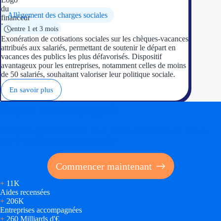
Allègement des charges sociales
entre 1 et 3 mois
Exonération de cotisations sociales sur les chèques-vacances
attribués aux salariés, permettant de soutenir le départ en
vacances des publics les plus défavorisés. Dispositif
avantageux pour les entreprises, notamment celles de moins
de 50 salariés, souhaitant valoriser leur politique sociale.
En savoir plus
Soyez accompagné
Réalisez des économies pour votre entreprise en tirant
parti des financements publics
Commencer maintenant
+
11K
Aides recensées
+
206K
Entreprises accompagnées
+
260 Milliards d'€