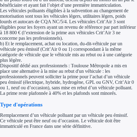
Aides Région Gran
bénéficiaire et ayant fait l’objet d’une première immatriculation.
Les véhicules polluants éligibles à la subvention au changement de
motorisation sont tous les véhicules légers, utilitaires légers, poids
Aides Région Haut
lourds et autocars de CQA NC/5/4. Les véhicules Crit’Air 3 sont
éligibles pour les foyers ayant un revenu de référence par part inférieur
Régions de I à P
à 18 800 € (l’extension de la prime aux véhicules Crit’Air 3 ne
concerne pas les professionnels).
b) Et le remplacement, achat ou location, du-dit-véhicule par un
Aides Région Île-d
véhicule peu émissif (Crit’Air 0 ou 1) correspondant à la même
catégorie de véhicule que le véhicule mis au rebut ou à une catégorie
Aides Région Nor
plus légère.
Dispositif dédié aux professionnels : Toulouse Métropole a mis en
place une alternative à la mise au rebut d'un véhicule : les
Aides Région Nouve
professionnels peuvent solliciter la prime pour l’achat d’un véhicule
peu émissif (électrique, hybride, hydrogène, GPL ou GNV, Crit’Air 0
Aides Région Occit
ou 1, neuf ou d’occasion), sans mise en rebut d’un véhicule polluant.
La prime reste plafonnée à 40% et les plafonds sont minorés.
Aides Région PAC
Type d'opérations
Aides Région Pays 
Remplacement d’un véhicule polluant par un véhicule peu émissif.
Ce véhicule peut être neuf ou d’occasion. Le véhicule doit être
Outre-mer
immatriculé en France dans une série définitive.