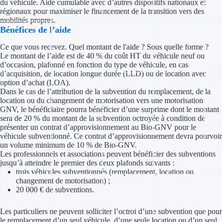
du véhicule. Aide cumulable avec d’autres dispositifs nationaux et
Concours entr
régionaux pour maximiser le financement de la transition vers des
mobilités propres.
Réduction des 
Bénéfices de l’aide
Accompagneme
Ce que vous recevez. Quel montant de l'aide ? Sous quelle forme ?
Le montant de l’aide est de 40 % du coût HT du véhicule neuf ou
d’occasion, plafonné en fonction du type de véhicule, en cas
Investir dans 
d’acquisition, de location longue durée (LLD) ou de location avec
option d’achat (LOA).
Dans le cas de l’attribution de la subvention du remplacement, de la
Aides Fiscales et so
location ou du changement de motorisation vers une motorisation
GNV, le bénéficiaire pourra bénéficier d’une surprime dont le montant
Crédits & rédu
sera de 20 % du montant de la subvention octroyée à condition de
présenter un contrat d’approvisionnement au Bio-GNV pour le
Exonération fi
véhicule subventionné. Ce contrat d’approvisionnement devra pourvoir
un volume minimum de 10 % de Bio-GNV.
Les professionnels et associations peuvent bénéficier des subventions
Aides Urssaf
jusqu’à atteindre le premier des deux plafonds suivants :
trois véhicules subventionnés (remplacement, location ou
Prêts publics
changement de motorisation) ;
20 000 € de subventions.
Prêt entrepris
Les particuliers ne peuvent solliciter l’octroi d’une subvention que pour
le remplacement d’un seul véhicule, d’une seule location ou d’un seul
Prêt d'honneu