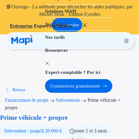
📘
Ouvrage
- La méthode pour décrocher les aides publiques, par
Solutions MAPi
Projets finançables
Michel Struk - Édition Eyrolles
Territoires
Investissement
Commander
Entreprise
Expert-comptable
Nos tarifs
Aides à l'inves
Ressources
Aides immobili
Aides financiè
Expert-comptable ? Par ici
Thématiques
Commencez gratuitement
Retour
Financement i
Financement de projet
Subventions
Prime véhicule +
Transition éco
propre
Prime véhicule + propre
Développement
Subvention : jusqu'à 20 000 €
entre 1 et 3 mois
Transition nu