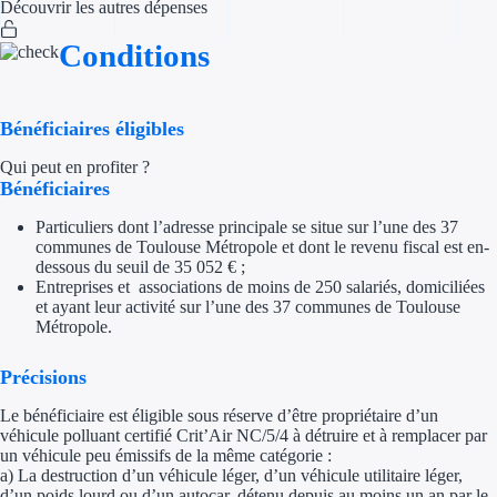
Découvrir les autres dépenses
Trouvez des idées de dép
Conditions
Quelles aides pour votre
Bénéficiaires éligibles
Ouvrage
Qui peut en profiter ?
Territoires
Bénéficiaires
Particuliers dont l’adresse principale se situe sur l’une des 37
Régions de A à H
communes de Toulouse Métropole et dont le revenu fiscal est en-
dessous du seuil de 35 052 € ;
Aides Région Auve
Entreprises et associations de moins de 250 salariés, domiciliées
et ayant leur activité sur l’une des 37 communes de Toulouse
Aides Région Bou
Métropole.
Aides Région Bret
Précisions
Le bénéficiaire est éligible sous réserve d’être propriétaire d’un
Aides Région Centr
véhicule polluant certifié Crit’Air NC/5/4 à détruire et à remplacer par
un véhicule peu émissifs de la même catégorie :
Aides Région Cors
a) La destruction d’un véhicule léger, d’un véhicule utilitaire léger,
d’un poids lourd ou d’un autocar, détenu depuis au moins un an par le