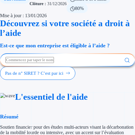
Clôture :
31/12/2026
Économies d'én
80%
Mise à jour : 13/01/2026
Aides RSE ent
Découvrez si votre société a droit à
l’aide
Étapes de vie
Est-ce que mon entreprise est éligible à l’aide ?
Création d'ent
Cession d'entr
Entreprise en d
Pas de n° SIRET ? C’est par ici
Aides Ressour
L'essentiel de l'aide
Type de financements
Aides sans rembou
Résumé
Subventions
Soutien financier pour des études multi-acteurs visant la décarbonation
de la mobilité lourde ou intensive, avec un accent sur l’évaluation