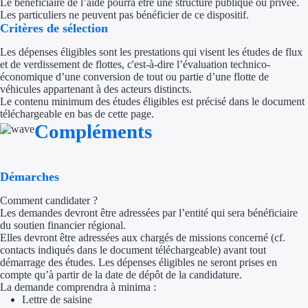
Le bénéficiaire de l’aide pourra être une structure publique ou privée.
Les particuliers ne peuvent pas bénéficier de ce dispositif.
Trouvez des idées de dép
Critères de sélection
Quelles aides pour votre
Les dépenses éligibles sont les prestations qui visent les études de flux
et de verdissement de flottes, c'est-à-dire l’évaluation technico-
économique d’une conversion de tout ou partie d’une flotte de
Ouvrage
véhicules appartenant à des acteurs distincts.
Le contenu minimum des études éligibles est précisé dans le document
téléchargeable en bas de cette page.
Territoires
Compléments
Régions de A à H
Aides Région Auve
Démarches
Comment candidater ?
Aides Région Bou
Les demandes devront être adressées par l’entité qui sera bénéficiaire
du soutien financier régional.
Aides Région Bret
Elles devront être adressées aux chargés de missions concerné (cf.
contacts indiqués dans le document téléchargeable) avant tout
Aides Région Centr
démarrage des études. Les dépenses éligibles ne seront prises en
compte qu’à partir de la date de dépôt de la candidature.
La demande comprendra à minima :
Aides Région Cors
Lettre de saisine