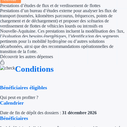
Prestations d’études de flux et de verdissement de flottes
Prestations d’un bureau d’études externe pour analyser les flux de
Appel à projet
transport (tournées, kilomètres parcourus, fréquences, points de
chargement et de déchargement) et proposer des scénarios de
Avance rembo
verdissement de flottes de véhicules lourds ou intensifs en
Nouvelle‑Aquitaine. Ces prestations incluent la modélisation des flux,
Garantie banca
l’évaluation des besoins énergétiques, l’identification des segments
pertinents pour la mobilité hydrogène ou d’autres solutions
décarbonées, ainsi que des recommandations opérationnelles de
Par financeur
transition de la flotte.
Découvrir les autres dépenses
Aides par organism
Conditions
Aides Bpifran
Aides ADEM
Bénéficiaires éligibles
Qui peut en profiter ?
Tous les finan
Calendrier
Solutions MAPi
Date de fin de dépôt des dossiers :
31 décembre 2026
Bénéficiaires
Simulateur d'éligibilité