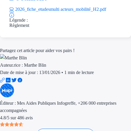
Aides Région Guad
2026_fiche_etudesmulti acteurs_mobilité_H2.pdf
Aides Région Guya
Légende :
Règlement
Aides Région Mart
Aides Région Mayo
Partagez cet article pour aider vos pairs !
Aides Région Réun
Auteur.rice :
Marthe Blin
Couvertures
Date de mise à jour : 13/01/2026
•
1 min de lecture
Aides Nationales
Aides Européennes
Éditeur :
Mes Aides Publiques Infogreffe
, +206 000 entreprises
Nos tarifs
accompagnées
Recherche autonome
4.8
/
5
sur
486
avis
Accompagnement