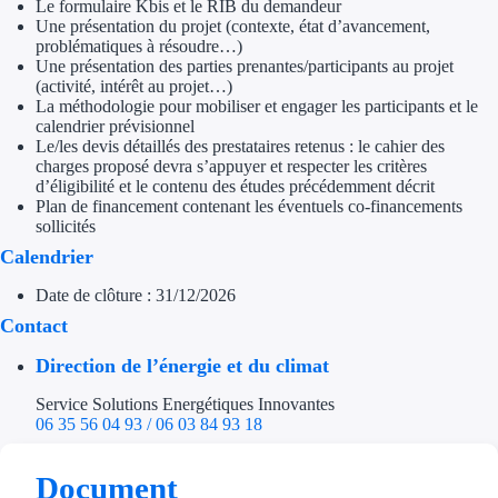
Le formulaire Kbis et le RIB du demandeur
Aides Région Gran
Une présentation du projet (contexte, état d’avancement,
problématiques à résoudre…)
Aides Région Haut
Une présentation des parties prenantes/participants au projet
(activité, intérêt au projet…)
La méthodologie pour mobiliser et engager les participants et le
Régions de I à P
calendrier prévisionnel
Le/les devis détaillés des prestataires retenus : le cahier des
Aides Région Île-d
charges proposé devra s’appuyer et respecter les critères
d’éligibilité et le contenu des études précédemment décrit
Plan de financement contenant les éventuels co-financements
Aides Région Nor
sollicités
Calendrier
Aides Région Nouve
Date de clôture : 31/12/2026
Aides Région Occit
Contact
Aides Région PAC
Direction de l’énergie et du climat
Aides Région Pays 
Service Solutions Energétiques Innovantes
06 35 56 04 93 / 06 03 84 93 18
Outre-mer
Document