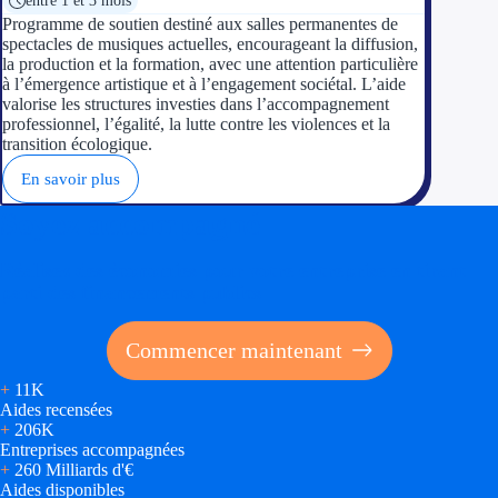
entre 1 et 3 mois
Programme de soutien destiné aux salles permanentes de
spectacles de musiques actuelles, encourageant la diffusion,
la production et la formation, avec une attention particulière
à l’émergence artistique et à l’engagement sociétal. L’aide
valorise les structures investies dans l’accompagnement
professionnel, l’égalité, la lutte contre les violences et la
transition écologique.
En savoir plus
Soyez accompagné
Réalisez des économies pour votre entreprise en tirant
parti des financements publics
Commencer maintenant
+
11K
Aides recensées
+
206K
Entreprises accompagnées
+
260 Milliards d'€
Aides disponibles