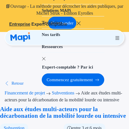
📘
Ouvrage
- La méthode pour décrocher les aides publiques, par
Solutions MAPi
Projets finançables
Michel Struk - Édition Eyrolles
Territoires
Investissement
Commander
Entreprise
Expert-comptable
Nos tarifs
Aides à l'inves
Ressources
Aides immobili
Aides financiè
Expert-comptable ? Par ici
Thématiques
Commencez gratuitement
Retour
Financement i
Financement de projet
Subventions
Aide aux études multi-
Transition éco
acteurs pour la décarbonation de la mobilité lourde ou intensive
Aide aux études multi-acteurs pour la
Développement
décarbonation de la mobilité lourde ou intensive
Transition nu
Subvention
entre 3 et 6 mois