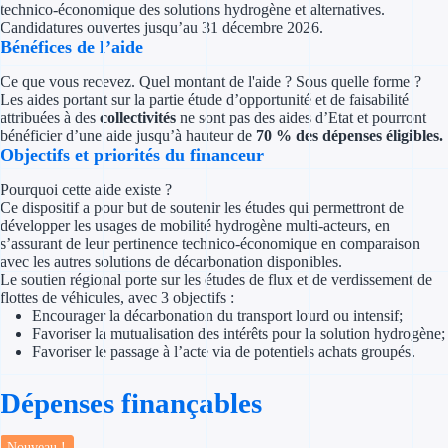
technico-économique des solutions hydrogène et alternatives.
Concours entr
Candidatures ouvertes jusqu’au 31 décembre 2026.
Bénéfices de l’aide
Réduction des 
Ce que vous recevez. Quel montant de l'aide ? Sous quelle forme ?
Accompagneme
Les aides portant sur la partie étude d’opportunité et de faisabilité
attribuées à des
collectivités
ne sont pas des aides d’Etat et pourront
bénéficier d’une aide jusqu’à hauteur de
70 % des dépenses éligibles.
Investir dans 
Objectifs et priorités du financeur
Aides Fiscales et so
Pourquoi cette aide existe ?
Ce dispositif a pour but de soutenir les études qui permettront de
développer les usages de mobilité hydrogène multi-acteurs, en
Crédits & rédu
s’assurant de leur pertinence technico-économique en comparaison
avec les autres solutions de décarbonation disponibles.
Exonération fi
Le soutien régional porte sur les études de flux et de verdissement de
flottes de véhicules, avec 3 objectifs :
Aides Urssaf
Encourager la décarbonation du transport lourd ou intensif;
Favoriser la mutualisation des intérêts pour la solution hydrogène;
Favoriser le passage à l’acte via de potentiels achats groupés.
Prêts publics
Dépenses finançables
Prêt entrepris
Nouveau !
Prêt d'honneu