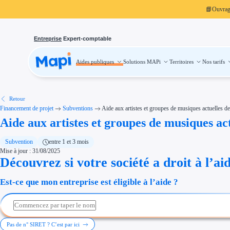
📘
Ouvra
Entreprise
Expert-comptable
Aides publiques
Solutions MAPi
Territoires
Nos tarifs
Aides publiques
Projets finançables
Investissement
Aides à l'investissement
Aides immobilier entreprise
Aides financières entreprise
Retour
Thématiques
Financement de projet
Subventions
Aide aux artistes et groupes de musiques actuelles
Financement innovation
Aide aux artistes et groupes de musiques a
Transition écologique
Développement international
Transition numérique
Économies d'énergie et d'eau
Subvention
entre 1 et 3 mois
Aides RSE entreprise
Mise à jour : 31/08/2025
Étapes de vie
Découvrez si votre société a droit à l’ai
Création d'entreprise
Cession d'entreprise
Entreprise en difficulté
Est-ce que mon entreprise est éligible à l’aide ?
Aides Ressources Humaines
Type de financements
Aides sans remboursement
Subventions
Concours entreprise
Réduction des coûts
Pas de n° SIRET ? C’est par ici
Accompagnement entreprise