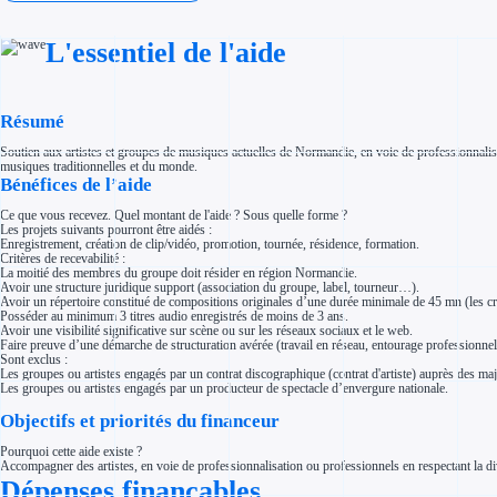
Investir dans une entreprise
Aides Fiscales et sociales
Crédits & réductions d'impôt
L'essentiel de l'aide
Exonération fiscale
Aides Urssaf
Prêts publics
Prêt entreprise
Résumé
Prêt d'honneur
Appel à projet
Avance remboursable
Soutien aux artistes et groupes de musiques actuelles de Normandie, en voie de professionnalisat
Garantie bancaire entreprise
musiques traditionnelles et du monde.
Bénéfices de l’aide
Par financeur
Aides par organisme financeur
Aides Bpifrance
Ce que vous recevez. Quel montant de l'aide ? Sous quelle forme ?
Aides ADEME
Les projets suivants pourront être aidés :
Tous les financeurs
Enregistrement, création de clip/vidéo, promotion, tournée, résidence, formation.
Critères de recevabilité :
Solutions MAPi
La moitié des membres du groupe doit résider en région Normandie.
Simulateur d'éligibilité
Avoir une structure juridique support (association du groupe, label, tourneur…).
Trouvez des idées de dépenses éligibles
Avoir un répertoire constitué de compositions originales d’une durée minimale de 45 mn (les cré
Quelles aides pour votre secteur ?
Posséder au minimum 3 titres audio enregistrés de moins de 3 ans.
Ouvrage
Avoir une visibilité significative sur scène ou sur les réseaux sociaux et le web.
Territoires
Faire preuve d’une démarche de structuration avérée (travail en réseau, entourage professionnel
Régions de A à H
Sont exclus :
Aides Région Auvergne-Rhône-Alpes
Les groupes ou artistes engagés par un contrat discographique (contrat d'artiste) auprès des majo
Aides Région Bourgogne-Franche-Comté
Les groupes ou artistes engagés par un producteur de spectacle d’envergure nationale.
Aides Région Bretagne
Aides Région Centre-Val de Loire
Objectifs et priorités du financeur
Aides Région Corse
Aides Région Grand-Est
Pourquoi cette aide existe ?
Aides Région Hauts-de-France
Accompagner des artistes, en voie de professionnalisation ou professionnels en respectant la div
Régions de I à P
Dépenses finançables
Aides Région Île-de-France