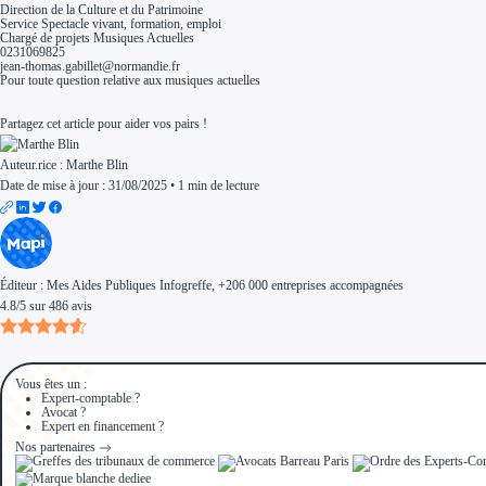
Direction de la Culture et du Patrimoine
Service Spectacle vivant, formation, emploi
Chargé de projets Musiques Actuelles
0231069825
jean-thomas.gabillet@normandie.fr
Pour toute question relative aux musiques actuelles
Partagez cet article pour aider vos pairs !
Auteur.rice :
Marthe Blin
Date de mise à jour : 31/08/2025
•
1 min de lecture
Éditeur :
Mes Aides Publiques Infogreffe
, +206 000 entreprises accompagnées
4.8
/
5
sur
486
avis
Vous êtes un :
Expert-comptable ?
Avocat ?
Expert en financement ?
Nos partenaires