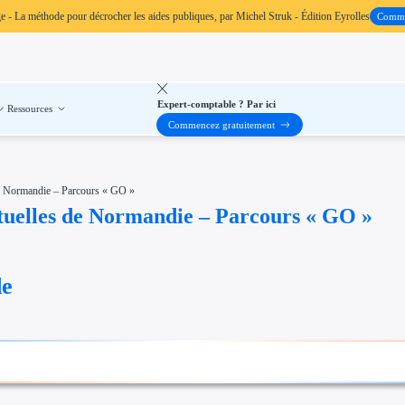
ge
- La méthode pour décrocher les aides publiques, par Michel Struk - Édition Eyrolles
Comm
Expert-comptable ? Par ici
Ressources
Commencez gratuitement
 de Normandie – Parcours « GO »
ctuelles de Normandie – Parcours « GO »
de