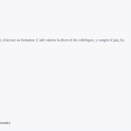
résidence ou formation. L’aide valorise la diversité des esthétiques, y compris le jazz, les
 monde).