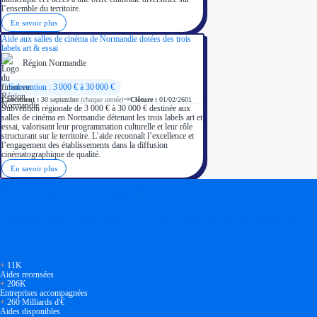
l’ensemble du territoire.
En savoir plus
Aide aux salles de cinéma de Normandie dotées des trois
labels art & essai
Région Normandie
Subvention : 3 000 € à 30 000 €
Lancement :
30 septembre
(chaque année)
Clôture :
01/02/2601
Subvention régionale de 3 000 € à 30 000 € destinée aux
salles de cinéma en Normandie détenant les trois labels art et
essai, valorisant leur programmation culturelle et leur rôle
structurant sur le territoire. L’aide reconnaît l’excellence et
l’engagement des établissements dans la diffusion
cinématographique de qualité.
En savoir plus
Soyez accompagné
Réalisez des économies pour votre entreprise en tirant parti
+
11K
Aides recensées
+
206K
Entreprises accompagnées
+
260 Milliards d'€
Aides disponibles