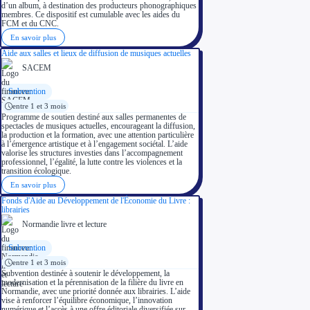
d’un album, à destination des producteurs phonographiques
membres. Ce dispositif est cumulable avec les aides du
FCM et du CNC.
En savoir plus
Aide aux salles et lieux de diffusion de musiques actuelles
SACEM
Subvention
entre 1 et 3 mois
Programme de soutien destiné aux salles permanentes de
spectacles de musiques actuelles, encourageant la diffusion,
la production et la formation, avec une attention particulière
à l’émergence artistique et à l’engagement sociétal. L’aide
valorise les structures investies dans l’accompagnement
professionnel, l’égalité, la lutte contre les violences et la
transition écologique.
En savoir plus
Fonds d'Aide au Développement de l'Économie du Livre :
librairies
Normandie livre et lecture
Subvention
entre 1 et 3 mois
Subvention destinée à soutenir le développement, la
modernisation et la pérennisation de la filière du livre en
Normandie, avec une priorité donnée aux librairies. L’aide
vise à renforcer l’équilibre économique, l’innovation
numérique et l’accès à une offre éditoriale diversifiée sur