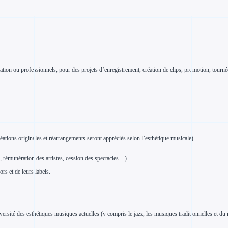
ion ou professionnels, pour des projets d’enregistrement, création de clips, promotion, tournée, 
ations originales et réarrangements seront appréciés selon l’esthétique musicale).
, rémunération des artistes, cession des spectacles…).
rs et de leurs labels.
ersité des esthétiques musiques actuelles (y compris le jazz, les musiques traditionnelles et du