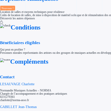
Aides Région Normandie
Aides Région Nouvelle-Aquitaine
Nouveau !
Aides Région Occitanie
Location de salles et moyens techniques pour résidence
Aides Région PACA
Coûts de location de salles, de mise à disposition de matériel scénique et de rémunération des e
Aides Région Pays de la Loire
Découvrir les autres dépenses
Outre-mer
Aides Région Guadeloupe
Conditions
Aides Région Guyane
Aides Région Martinique
Aides Région Mayotte
Aides Région Réunion
Couvertures
Bénéficiaires éligibles
Aides Nationales
Aides Européennes
Qui peut en profiter ?
Nos tarifs
Personnes morales représentants des artistes ou des groupes de musiques actuelles en développem
Recherche autonome
Accompagnement
Compléments
Ressources
FAQ
Blog
Nos guides
Contact
Nos partenaires
Contactez-nous
LESAUVAGE Charlotte
Normandie Musiques Actuelles – NORMA
Chargée de l’accompagnement et des pratiques artistiques
0231279361
charlotte@norma-asso.fr
GABILLET Jean-Thomas