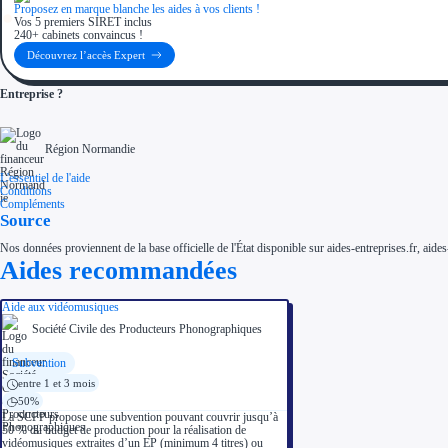
Proposez en marque blanche les aides à vos clients !
Vos 5 premiers SIRET inclus
240+ cabinets convaincus !
Découvrez l’accès Expert
Entreprise ?
Région Normandie
L'essentiel de l'aide
Conditions
Compléments
Source
Nos données proviennent de la base officielle de l'État disponible sur aides-entreprises.fr, aides
Aides recommandées
Aide aux vidéomusiques
Société Civile des Producteurs Phonographiques
Subvention
entre 1 et 3 mois
50%
La SCPP propose une subvention pouvant couvrir jusqu’à
50 % du budget de production pour la réalisation de
vidéomusiques extraites d’un EP (minimum 4 titres) ou