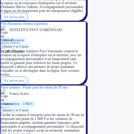
la reprise ou la croissance d'entreprises sur le territoire
d'Initiative Bièvre-Valloire. Accompagnement personnalisé
et appui au développement pour les entrepreneurs éligibles.
En savoir plus
Prêt d'honneur créateur-repreneur
INITIATIVE PAYS VOIRONNAIS
Prêt d'honneur
entre 1 et 3 mois
Le prêt d'honneur Initiative Pays Voironnais soutient la
création ou la reprise d'entreprise sur le territoire, avec un
accompagnement personnalisé et un financement sans
intérêt ni garantie pour renforcer les fonds propres. Ce
dispositif s'adresse aux porteurs de projet souhaitant
s'installer ou se développer dans la région, hors secteurs
exclus.
En savoir plus
Pacte création - Prime pour les moins de 30 ans
France Active
Subvention : 1 000 €
entre 1 et 3 mois
Facilite la création d’entreprise pour les moins de 30 ans en
proposant une prime de 1 000 € et des solutions de
financement adaptées, incluant garanties bancaires, prêts
participatifs et accompagnement personnalisé. Ce dispositif
cible les projets à impact social ou territorial, notamment