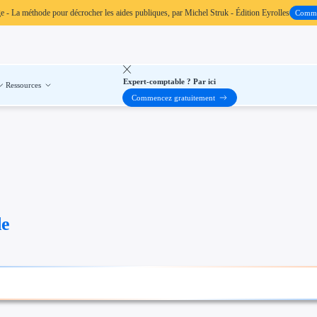
ge
- La méthode pour décrocher les aides publiques, par Michel Struk - Édition Eyrolles
Comm
Expert-comptable ? Par ici
Ressources
Commencez gratuitement
de