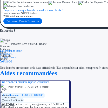
Proposez en marque blanche les aides à vos clients !
Vos 5 premiers SIRET inclus
240+ cabinets convaincus !
Découvrez l’accès Expert
Entreprise ?
Initiative Isère Vallée du Rhône
L'essentiel de l'aide
Conditions
Compléments
Source
Nos données proviennent de la base officielle de l'État disponible sur aides-entreprises.fr, aides
Aides recommandées
Prêt d'honneur création, reprise, croissance
INITIATIVE BIEVRE VALLOIRE
Prêt d'honneur : 1 500 € à 30 000 €
entre 1 et 3 mois
Prêt d'honneur à taux zéro, sans garantie, de 1 500 € à 30
000 €, destiné à renforcer les fonds propres pour la création,