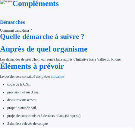
Compléments
Démarches
Comment candidater ?
Quelle démarche à suivre ?
Auprès de quel organisme
Les demandes de prêt d'honneur sont à faire auprès d'Initiative Isère Vallée du Rhône.
Éléments à prévoir
Le dossier sera constitué des pièces
suivantes
copie de la CNI,
prévisionnel sur 3 ans,
devis investissement,
projet : statut de bail,
projet de compromis et 3 derniers bilans (si reprise),
3 derniers relevés de compte.