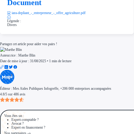
Document
iara-depliant_-_entrepreneur_-_offre_agriculture.pdf
Légende :
Divers
Partagez cet article pour aider vos pairs !
Auteur.rice :
Marthe Blin
Date de mise à jour : 31/08/2025
•
1 min de lecture
Éditeur :
Mes Aides Publiques Infogreffe
, +206 000 entreprises accompagnées
4.8
/
5
sur
486
avis
Vous êtes un :
Expert-comptable ?
Avocat ?
Expert en financement ?
Nos partenaires