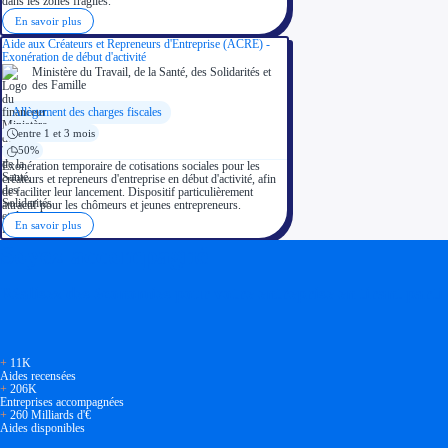
dans les zones fragiles.
En savoir plus
Aide aux Créateurs et Repreneurs d'Entreprise (ACRE) -
Exonération de début d'activité
Ministère du Travail, de la Santé, des Solidarités et
des Famille
Allègement des charges fiscales
entre 1 et 3 mois
50%
Exonération temporaire de cotisations sociales pour les
créateurs et repreneurs d'entreprise en début d'activité, afin
de faciliter leur lancement. Dispositif particulièrement
attractif pour les chômeurs et jeunes entrepreneurs.
En savoir plus
Soyez accompagné
Réalisez des économies pour votre entreprise en tirant parti
+
11K
Aides recensées
+
206K
Entreprises accompagnées
+
260 Milliards d'€
Aides disponibles