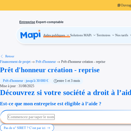
📘
Ouvra
Entreprise
Expert-comptable
Aides publiques
Solutions MAPi
Territoires
Nos tarifs
Aides publiques
Projets finançables
Investissement
Aides à l'investissement
Aides immobilier entreprise
Aides financières entreprise
Retour
Thématiques
Financement de projet
Prêt d'honneur
Prêt d'honneur création - reprise
Financement innovation
Prêt d'honneur création - reprise
Transition écologique
Développement international
Transition numérique
Économies d'énergie et d'eau
Prêt d'honneur : jusqu'à 30 000 €
entre 1 et 3 mois
Aides RSE entreprise
Mise à jour : 31/08/2025
Étapes de vie
Découvrez si votre société a droit à l’ai
Création d'entreprise
Cession d'entreprise
Entreprise en difficulté
Est-ce que mon entreprise est éligible à l’aide ?
Aides Ressources Humaines
Type de financements
Aides sans remboursement
Subventions
Concours entreprise
Réduction des coûts
Pas de n° SIRET ? C’est par ici
Accompagnement entreprise