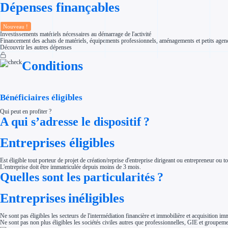
Dépenses finançables
Aides Région Normandie
Aides Région Nouvelle-Aquitaine
Aides Région Occitanie
Aides Région PACA
Nouveau !
Aides Région Pays de la Loire
Investissements matériels nécessaires au démarrage de l'activité
Financement des achats de matériels, équipements professionnels, aménagements et petits agence
Outre-mer
Découvrir les autres dépenses
Aides Région Guadeloupe
Aides Région Guyane
Aides Région Martinique
Conditions
Aides Région Mayotte
Aides Région Réunion
Couvertures
Aides Nationales
Bénéficiaires éligibles
Aides Européennes
Nos tarifs
Qui peut en profiter ?
Recherche autonome
A qui s’adresse le dispositif ?
Accompagnement
Ressources
FAQ
Entreprises éligibles
Blog
Nos guides
Nos partenaires
Est éligible tout porteur de projet de création/reprise d'entreprise dirigeant ou entrepreneur o
Contactez-nous
L'entreprise doit être immatriculée depuis moins de 3 mois.
Quelles sont les particularités ?
Entreprises inéligibles
Ne sont pas éligibles les secteurs de l'intermédiation financière et immobilière et acquisition im
Ne sont pas non plus éligibles les sociétés civiles autres que professionnelles, GIE et groupem