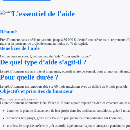
Investir dans une entreprise
Aides Fiscales et sociales
Crédits & réductions d'impôt
L'essentiel de l'aide
Exonération fiscale
Aides Urssaf
Prêts publics
Prêt entreprise
Résumé
Prêt d'honneur
Appel à projet
Avance remboursable
Prêt d'honneur sans intérêt ni garantie, jusqu'à 30 000 €, destiné aux créateurs ou repreneurs d
Garantie bancaire entreprise
mois et les porteurs de projet détenant au moins 30 % du capital.
Bénéfices de l’aide
Par financeur
Aides par organisme financeur
Aides Bpifrance
Ce que vous recevez. Quel montant de l'aide ? Sous quelle forme ?
Aides ADEME
De quel type d’aide s’agit-il ?
Tous les financeurs
Solutions MAPi
Le prêt d'honneur est sans intérêt ni garantie, accordé à titre personnel, pour un montant de 
Simulateur d'éligibilité
Pour quelle durée ?
Trouvez des idées de dépenses éligibles
Quelles aides pour votre secteur ?
Ouvrage
Le prêt d'honneur est remboursable sur 60 mois maximum avec un différé de 6 mois possible.
Territoires
Objectifs et priorités du financeur
Régions de A à H
Aides Région Auvergne-Rhône-Alpes
Pourquoi cette aide existe ?
Aides Région Bourgogne-Franche-Comté
Le prêt d'honneur d'Initiative Isère Vallée du Rhône a pour objectif d'aider les créateurs ou les
Aides Région Bretagne
Aides Région Centre-Val de Loire
à monter le plan de financement de leur projet dans les meilleures conditions, grâce à un
Aides Région Corse
Aides Région Grand-Est
à financer leur projet, grâce à l'octroi d'un prêt personnel remboursable sur l'honneur,
Aides Région Hauts-de-France
Régions de I à P
une fois l'entreprise créée et le prêt accordé, à pérenniser la jeune entreprise pendant les
Aides Région Île-de-France