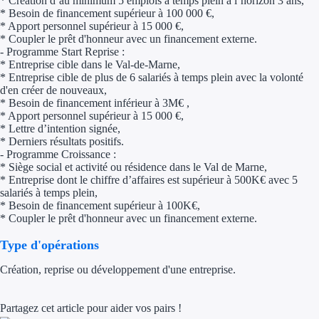
* Création d’au minimum 5 emplois à temps plein à l’horizon 3 ans,
* Besoin de financement supérieur à 100 000 €,
Trouvez des idées de dép
* Apport personnel supérieur à 15 000 €,
* Coupler le prêt d'honneur avec un financement externe.
- Programme Start Reprise :
Quelles aides pour votre
* Entreprise cible dans le Val-de-Marne,
* Entreprise cible de plus de 6 salariés à temps plein avec la volonté
Ouvrage
d'en créer de nouveaux,
* Besoin de financement inférieur à 3M€ ,
* Apport personnel supérieur à 15 000 €,
Territoires
* Lettre d’intention signée,
* Derniers résultats positifs.
Régions de A à H
- Programme Croissance :
* Siège social et activité ou résidence dans le Val de Marne,
Aides Région Auve
* Entreprise dont le chiffre d’affaires est supérieur à 500K€ avec 5
salariés à temps plein,
* Besoin de financement supérieur à 100K€,
Aides Région Bou
* Coupler le prêt d'honneur avec un financement externe.
Aides Région Bret
Type d'opérations
Aides Région Centr
Création, reprise ou développement d'une entreprise.
Aides Région Cors
Partagez cet article pour aider vos pairs !