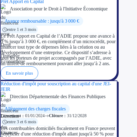
Prêt Apport en Capital
Association pour le Droit à l'Initiative Économique
Ressources
Avance remboursable : jusqu'à 3 000 €
FAQ
entre 1 et 3 mois
Le Prêt Apport en Capital de l’ADIE propose une avance à
Blog
0 % jusqu’à 3 000 €, en complément d’un microcrédit, pour
financer tout type de dépenses liées à la création ou au
développement d’une entreprise. Ce dispositif s’adresse à
Nos guides
tous les porteurs de projet accompagnés par l’ADIE, avec
un différé de remboursement pouvant aller jusqu’à 2 ans.
Nos partenaires
En savoir plus
Contactez-nous
Réduction d'impôt pour souscription au capital d'une JEI-
JEIR
Direction Départementale des Finances Publiques
Allègement des charges fiscales
Lancement :
01/01/2024
Clôture :
31/12/2028
entre 3 et 6 mois
Les contribuables domiciliés fiscalement en France peuvent
bénéficier d'une réduction d'impôt allant jusqu'à 50 % pour