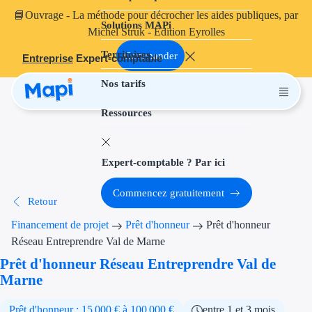
📘
Ouvrage
- La méthode pour décrocher les aides publiques, par
Solutions MAPi
Projets finançables
Michel Struk - Édition Eyrolles
Territoires
Investissement
Commander
Entreprise
Expert-comptable
Nos tarifs
Aides à l'inves
Ressources
Aides immobili
Aides financiè
Expert-comptable ? Par ici
Thématiques
Commencez gratuitement
Retour
Financement i
Financement de projet
Prêt d'honneur
Prêt d'honneur
Transition éco
Réseau Entreprendre Val de Marne
Prêt d'honneur Réseau Entreprendre Val de
Développement
Marne
Transition nu
Prêt d'honneur : 15 000 € à 100 000 €
entre 1 et 3 mois