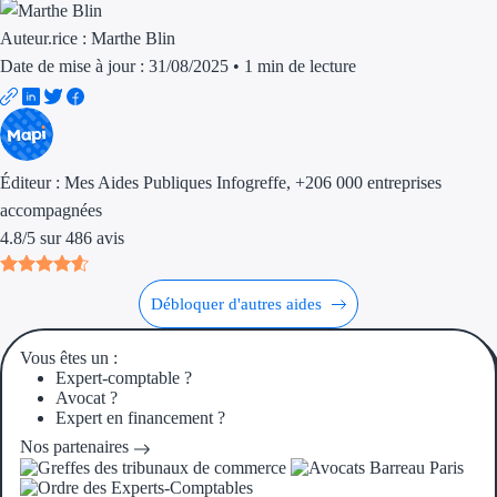
Aides Région Gran
Auteur.rice :
Marthe Blin
Aides Région Haut
Date de mise à jour : 31/08/2025
•
1 min de lecture
Régions de I à P
Aides Région Île-d
Éditeur :
Mes Aides Publiques Infogreffe
, +206 000 entreprises
accompagnées
Aides Région Nor
4.8
/
5
sur
486
avis
Aides Région Nouve
Débloquer d'autres aides
Aides Région Occit
Aides Région PAC
Vous êtes un :
Expert-comptable ?
Avocat ?
Aides Région Pays 
Expert en financement ?
Nos partenaires
Outre-mer