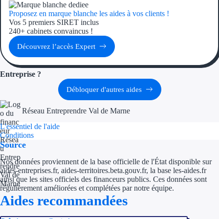
Aides Région Guad
Proposez en marque blanche les aides à vos clients !
Vos 5 premiers SIRET inclus
Aides Région Guya
240+ cabinets convaincus !
Aides Région Mart
Découvrez l’accès Expert
Aides Région Mayo
Entreprise ?
Aides Région Réun
Débloquer d'autres aides
Couvertures
Réseau Entreprendre Val de Marne
L'essentiel de l'aide
Aides Nationales
Conditions
Source
Aides Européennes
Nos données proviennent de la base officielle de l'État disponible sur
aides-entreprises.fr, aides-territoires.beta.gouv.fr, la base les-aides.fr
Nos tarifs
ainsi que les sites officiels des financeurs publics. Ces données sont
régulièrement améliorées et complétées par notre équipe.
Recherche autonome
Aides recommandées
Accompagnement