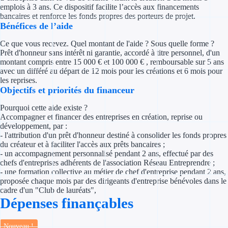
Concours entr
emplois à 3 ans. Ce dispositif facilite l’accès aux financements
bancaires et renforce les fonds propres des porteurs de projet.
Bénéfices de l’aide
Réduction des 
Ce que vous recevez. Quel montant de l'aide ? Sous quelle forme ?
Accompagneme
Prêt d'honneur sans intérêt ni garantie, accordé à titre personnel, d'un
montant compris entre 15 000 € et 100 000 € , remboursable sur 5 ans
Investir dans 
avec un différé au départ de 12 mois pour les créations et 6 mois pour
les reprises.
Objectifs et priorités du financeur
Aides Fiscales et so
Pourquoi cette aide existe ?
Crédits & rédu
Accompagner et financer des entreprises en création, reprise ou
développement, par :
- l'attribution d'un prêt d'honneur destiné à consolider les fonds propres
Exonération fi
du créateur et à faciliter l'accès aux prêts bancaires ;
- un accompagnement personnalisé pendant 2 ans, effectué par des
Aides Urssaf
chefs d'entreprises adhérents de l'association Réseau Entreprendre ;
- une formation collective au métier de chef d'entreprise pendant 2 ans,
proposée chaque mois par des dirigeants d'entreprise bénévoles dans le
Prêts publics
cadre d'un "Club de lauréats",
Dépenses finançables
Prêt entrepris
Nouveau !
Prêt d'honneu