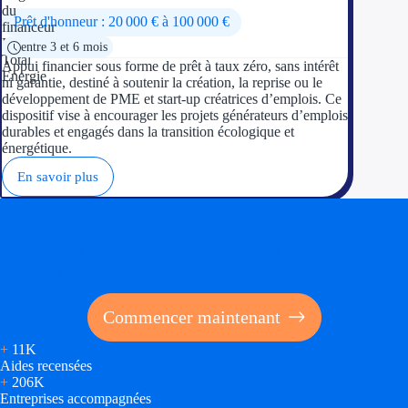
Prêt d'honneur : 20 000 € à 100 000 €
entre 3 et 6 mois
Appui financier sous forme de prêt à taux zéro, sans intérêt
ni garantie, destiné à soutenir la création, la reprise ou le
développement de PME et start-up créatrices d’emplois. Ce
dispositif vise à encourager les projets générateurs d’emplois
durables et engagés dans la transition écologique et
énergétique.
En savoir plus
Soyez accompagné
Réalisez des économies pour votre entreprise en tirant
parti des financements publics
Commencer maintenant
+
11K
Aides recensées
+
206K
Entreprises accompagnées