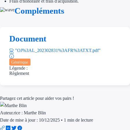
Frais d'honoraire et frais d'acquisition.
Compléments
Trouvez des idées de dép
Quelles aides pour votre
Ouvrage
Document
Territoires
"OJ%3AL_202302831%3AFR%3ATXT.pdf"
Régions de A à H
Générique
Légende :
Aides Région Auve
Règlement
Aides Région Bou
Aides Région Bret
Partagez cet article pour aider vos pairs !
Aides Région Centr
Auteur.rice :
Marthe Blin
Date de mise à jour : 10/12/2025
•
1 min de lecture
Aides Région Cors