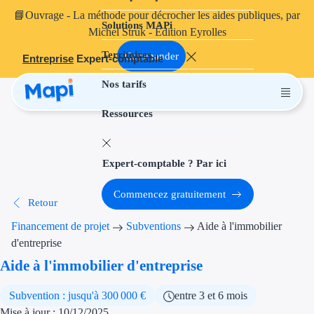
📘
Ouvrage
- La méthode pour décrocher les aides publiques, par
Solutions MAPi
Projets finançables
Michel Struk - Édition Eyrolles
Territoires
Investissement
Commander
Entreprise
Expert-comptable
Nos tarifs
Aides à l'inves
Ressources
Aides immobili
Aides financiè
Expert-comptable ? Par ici
Thématiques
Commencez gratuitement
Retour
Financement i
Financement de projet
Subventions
Aide à l'immobilier
Transition éco
d'entreprise
Aide à l'immobilier d'entreprise
Développement
Subvention : jusqu'à 300 000 €
entre 3 et 6 mois
Transition nu
Mise à jour : 10/12/2025