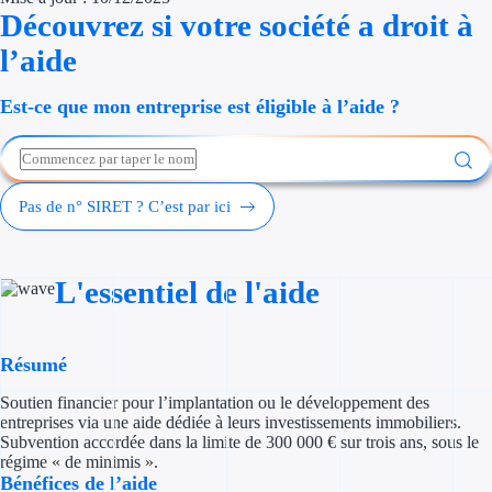
Découvrez si votre société a droit à
Économies d'én
l’aide
Aides RSE ent
Est-ce que mon entreprise est éligible à l’aide ?
Étapes de vie
Création d'ent
Pas de n° SIRET ? C’est par ici
Cession d'entr
Entreprise en d
L'essentiel de l'aide
Aides Ressour
Type de financements
Résumé
Soutien financier pour l’implantation ou le développement des
Aides sans rembou
entreprises via une aide dédiée à leurs investissements immobiliers.
Subvention accordée dans la limite de 300 000 € sur trois ans, sous le
Subventions
régime « de minimis ».
Bénéfices de l’aide