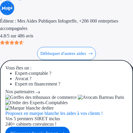
Aides Région Gran
Aides Région Haut
Éditeur :
Mes Aides Publiques Infogreffe
, +206 000 entreprises
accompagnées
Régions de I à P
4.8
/
5
sur
486
avis
Aides Région Île-d
Débloquer d'autres aides
Aides Région Nor
Vous êtes un :
Aides Région Nouve
Expert-comptable ?
Avocat ?
Aides Région Occit
Expert en financement ?
Nos partenaires
Aides Région PAC
Aides Région Pays 
Proposez en marque blanche les aides à vos clients !
Vos 5 premiers SIRET inclus
Outre-mer
240+ cabinets convaincus !