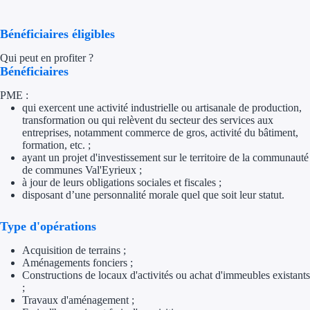
Appel à projet
Bénéficiaires éligibles
Avance rembo
Qui peut en profiter ?
Bénéficiaires
Garantie banca
PME :
qui exercent une activité industrielle ou artisanale de production,
transformation ou qui relèvent du secteur des services aux
Par financeur
entreprises, notamment commerce de gros, activité du bâtiment,
formation, etc. ;
Aides par organism
ayant un projet d'investissement sur le territoire de la communauté
de communes Val'Eyrieux ;
Aides Bpifran
à jour de leurs obligations sociales et fiscales ;
disposant d’une personnalité morale quel que soit leur statut.
Aides ADEM
Type d'opérations
Tous les finan
Acquisition de terrains ;
Aménagements fonciers ;
Solutions MAPi
Constructions de locaux d'activités ou achat d'immeubles existants
;
Travaux d'aménagement ;
Simulateur d'éligibilité