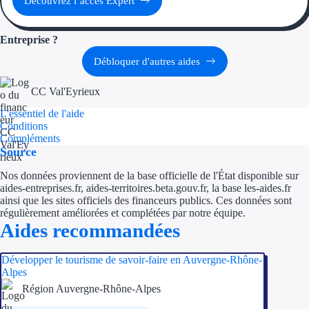
Découvrez l’accès Expert
Aides Région Guad
Aides Région Guya
Entreprise ?
Aides Région Mart
Débloquer d'autres aides
Aides Région Mayo
CC Val'Eyrieux
L'essentiel de l'aide
Aides Région Réun
Conditions
Compléments
Source
Couvertures
Nos données proviennent de la base officielle de l'État disponible sur
Aides Nationales
aides-entreprises.fr, aides-territoires.beta.gouv.fr, la base les-aides.fr
ainsi que les sites officiels des financeurs publics. Ces données sont
Aides Européennes
régulièrement améliorées et complétées par notre équipe.
Aides recommandées
Nos tarifs
Développer le tourisme de savoir-faire en Auvergne-Rhône-
Alpes
Recherche autonome
Région Auvergne-Rhône-Alpes
Accompagnement