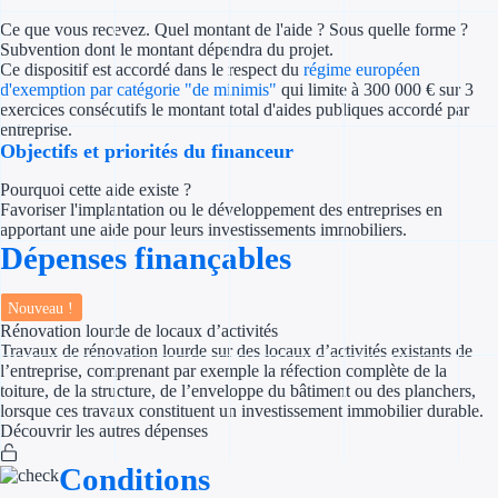
Concours entr
Ce que vous recevez. Quel montant de l'aide ? Sous quelle forme ?
Subvention dont le montant dépendra du projet.
Réduction des 
Ce dispositif est accordé dans le respect du
régime européen
d'exemption par catégorie "de minimis"
qui limite à 300 000 € sur 3
Accompagneme
exercices consécutifs le montant total d'aides publiques accordé par
entreprise.
Objectifs et priorités du financeur
Investir dans 
Pourquoi cette aide existe ?
Aides Fiscales et so
Favoriser l'implantation ou le développement des entreprises en
apportant une aide pour leurs investissements immobiliers.
Dépenses finançables
Crédits & rédu
Exonération fi
Nouveau !
Rénovation lourde de locaux d’activités
Aides Urssaf
Travaux de rénovation lourde sur des locaux d’activités existants de
l’entreprise, comprenant par exemple la réfection complète de la
toiture, de la structure, de l’enveloppe du bâtiment ou des planchers,
Prêts publics
lorsque ces travaux constituent un investissement immobilier durable.
Découvrir les autres dépenses
Prêt entrepris
Conditions
Prêt d'honneu