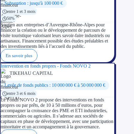
Subvention : jusqu'à 100 000 €
entre 1 et 3 mois
Ressources
50%
Soutien aux entreprises d’Auvergne-Rhône-Alpes pour
FAQ
financer la création ou le développement de parcours de
visite touristique valorisant leurs savoir-faire industriels ou
Blog
artisanaux. Financement possible des études préalables et
des investissements liés à l’accueil du public.
Nos guides
En savoir plus
Nos partenaires
Intervention en fonds propres - Fonds NOVO 2
TIKEHAU CAPITAL
Contactez-nous
Levée de fonds publics : 10 000 000 € à 50 000 000 €
entre 3 et 6 mois
Le Fonds NOVO 2 propose des interventions en fonds
propres ou par prêts, de 10 à 50 millions d’euros, pour
accompagner la croissance des PME et ETI industrielles,
commerciales ou agricoles. Il s’adresse aux sociétés de
capitaux en phase de développement, avec une participation
minoritaire et un accompagnement à la gouvernance.