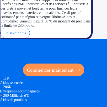
l’accès des PME industrielles et des services à l’industrie à
des prêts à moyen et long terme pour financer leurs
investissements matériels et immatériels. Ce dispositif,
cofinancé par la région Auvergne Rhône-Alpes et
Somudimec, garantit jusqu’à 50 % du montant du prêt, dans
la limite de 230 000 €.
En savoir plus
Soyez accompagné
Réalisez des économies pour votre entreprise en tirant
parti des financements publics
Commencer maintenant
+
11K
Aides recensées
+
206K
Entreprises accompagnées
+
260 Milliards d'€
Aides disponibles