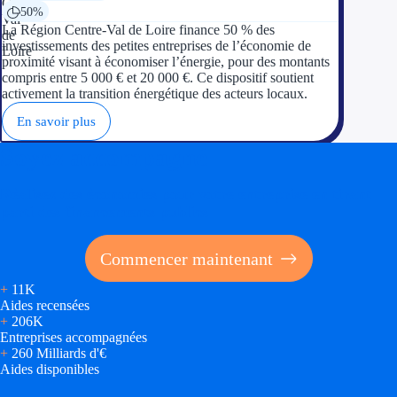
50%
La Région Centre-Val de Loire finance 50 % des
investissements des petites entreprises de l’économie de
proximité visant à économiser l’énergie, pour des montants
compris entre 5 000 € et 20 000 €. Ce dispositif soutient
activement la transition énergétique des acteurs locaux.
En savoir plus
Soyez accompagné
Réalisez des économies pour votre entreprise en tirant
parti des financements publics
Commencer maintenant
+
11K
Aides recensées
+
206K
Entreprises accompagnées
+
260 Milliards d'€
Aides disponibles