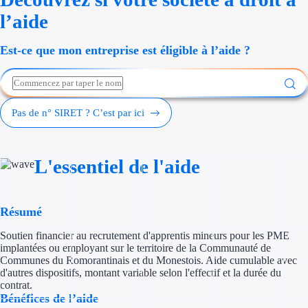
Économies d'én
l’aide
Aides RSE ent
Est-ce que mon entreprise est éligible à l’aide ?
Étapes de vie
Création d'ent
Pas de n° SIRET ? C’est par ici
Cession d'entr
L'essentiel de l'aide
Entreprise en d
Aides Ressour
Résumé
Type de financements
Soutien financier au recrutement d'apprentis mineurs pour les PME
implantées ou employant sur le territoire de la Communauté de
Aides sans rembou
Communes du Romorantinais et du Monestois. Aide cumulable avec
d'autres dispositifs, montant variable selon l'effectif et la durée du
contrat.
Subventions
Bénéfices de l’aide