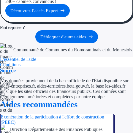
240+ cabinets convaincus !
Aides Région Gran
Découvrez l’accès Expert
Aides Région Haut
Entreprise ?
Régions de I à P
Débloquer d'autres aides
Aides Région Île-d
Communauté de Communes du Romorantinais et du Monestois
Aides Région Nor
L'essentiel de l'aide
Conditions
Aides Région Nouve
Source
Nos données proviennent de la base officielle de l'État disponible sur
Aides Région Occit
aides-entreprises.fr, aides-territoires.beta.gouv.fr, la base les-aides.fr
ainsi que les sites officiels des financeurs publics. Ces données sont
Aides Région PAC
régulièrement améliorées et complétées par notre équipe.
Aides recommandées
Aides Région Pays 
Exonération de la participation à l'effort de construction
Outre-mer
(PEEC)
Direction Départementale des Finances Publiques