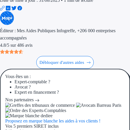
Date de mise à jour : 31/08/2025
•
1 min de lecture
Trouvez des idées de dép
Quelles aides pour votre
Éditeur :
Mes Aides Publiques Infogreffe
, +206 000 entreprises
Ouvrage
accompagnées
4.8
/
5
sur
486
avis
Territoires
Régions de A à H
Débloquer d'autres aides
Aides Région Auve
Vous êtes un :
Expert-comptable ?
Aides Région Bou
Avocat ?
Expert en financement ?
Aides Région Bret
Nos partenaires
Aides Région Centr
Proposez en marque blanche les aides à vos clients !
Aides Région Cors
Vos 5 premiers SIRET inclus