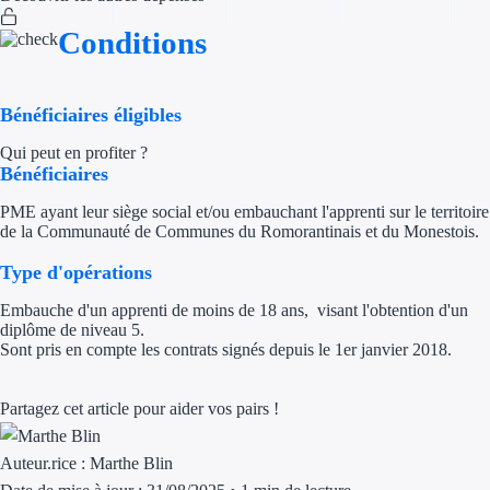
Conditions
Appel à projet
Avance rembo
Bénéficiaires éligibles
Garantie banca
Qui peut en profiter ?
Bénéficiaires
Par financeur
PME ayant leur siège social et/ou embauchant l'apprenti sur le territoire
de la Communauté de Communes du Romorantinais et du Monestois.
Aides par organism
Type d'opérations
Aides Bpifran
Embauche d'un apprenti de moins de 18 ans, visant l'obtention d'un
diplôme de niveau 5.
Aides ADEM
Sont pris en compte les contrats signés depuis le 1er janvier 2018.
Tous les finan
Partagez cet article pour aider vos pairs !
Solutions MAPi
Auteur.rice :
Marthe Blin
Simulateur d'éligibilité