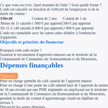
Concours entr
Ce que vous recevez. Quel montant de l'aide ? Sous quelle forme ?
L'aide est calculée en fonction de l'effectif de l'employeur et de la
Réduction des 
durée du contrat :
Effectif
Contrat de 2 ans
Contrat de 1 an
Accompagneme
Moins de 11 salariés
1 000 € par apprenti
500 € par apprenti
De 11 à 149 salariés
4 000 € par apprenti
2 000 € par apprenti
Investir dans 
L'aide est cumulable avec les autres aides dédiées à l'embauche
d'apprentis.
Objectifs et priorités du financeur
Aides Fiscales et so
Pourquoi cette aide existe ?
Soutenir le recrutement d'apprentis mineurs sur le territoire de la
Crédits & rédu
Communauté de Communes du Romorantinais et du Monestois.
Dépenses finançables
Exonération fi
Aides Urssaf
Nouveau !
Prise en charge partielle du coût salarial de l’apprenti mineur
Prise en charge d’une partie du coût salarial brut de l’apprenti de moins
Prêts publics
de 18 ans recruté par une PME implantée ou employant sur le territoire
de la Communauté de Communes du Romorantinais et du Monestois,
Prêt entrepris
pendant la durée du contrat d’apprentissage visant un diplôme de
niveau 5.
Découvrir les autres dépenses
Prêt d'honneu