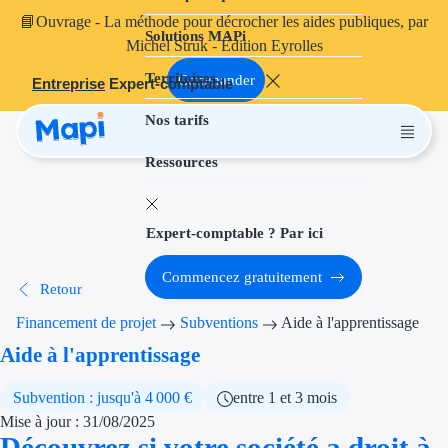
📘
Ouvrage
- La méthode pour décrocher les aides publiques, par
Solutions MAPi
Projets finançables
Michel Struk - Édition Eyrolles
Territoires
Investissement
Commander
Entreprise
Expert-comptable
Nos tarifs
Aides à l'inves
Ressources
Aides immobili
Aides financiè
Expert-comptable ? Par ici
Thématiques
Commencez gratuitement
Retour
Financement i
Financement de projet
Subventions
Aide à l'apprentissage
Transition éco
Aide à l'apprentissage
Développement
Subvention : jusqu'à 4 000 €
entre 1 et 3 mois
Mise à jour : 31/08/2025
Transition nu
Découvrez si votre société a droit à