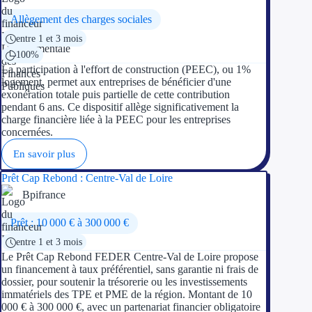
Aides Région Guad
Allègement des charges sociales
Aides Région Guya
entre 1 et 3 mois
100%
Aides Région Mart
La participation à l'effort de construction (PEEC), ou 1%
logement, permet aux entreprises de bénéficier d'une
Aides Région Mayo
exonération totale puis partielle de cette contribution
pendant 6 ans. Ce dispositif allège significativement la
charge financière liée à la PEEC pour les entreprises
Aides Région Réun
concernées.
En savoir plus
Couvertures
Prêt Cap Rebond : Centre-Val de Loire
Aides Nationales
Bpifrance
Aides Européennes
Prêt : 10 000 € à 300 000 €
entre 1 et 3 mois
Nos tarifs
Le Prêt Cap Rebond FEDER Centre-Val de Loire propose
un financement à taux préférentiel, sans garantie ni frais de
Recherche autonome
dossier, pour soutenir la trésorerie ou les investissements
immatériels des TPE et PME de la région. Montant de 10
000 € à 300 000 €, avec un partenariat financier obligatoire
Accompagnement