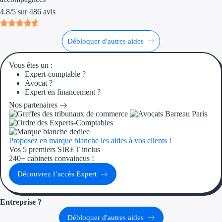
Aides Région Guad
4.8
/
5
sur
486
avis
Aides Région Guya
Débloquer d'autres aides
Aides Région Mart
Aides Région Mayo
Vous êtes un :
Expert-comptable ?
Avocat ?
Aides Région Réun
Expert en financement ?
Nos partenaires
Couvertures
Aides Nationales
Proposez en marque blanche les aides à vos clients !
Vos 5 premiers SIRET inclus
Aides Européennes
240+ cabinets convaincus !
Découvrez l’accès Expert
Nos tarifs
Recherche autonome
Entreprise ?
Débloquer d'autres aides
Accompagnement