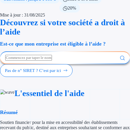
Économies d'én
20%
Mise à jour : 31/08/2025
Aides RSE ent
Découvrez si votre société a droit à
l’aide
Étapes de vie
Est-ce que mon entreprise est éligible à l’aide ?
Création d'ent
Cession d'entr
Entreprise en d
Pas de n° SIRET ? C’est par ici
Aides Ressour
L'essentiel de l'aide
Type de financements
Aides sans rembou
Résumé
Subventions
Soutien financier pour la mise en accessibilité des établissements
recevant du public, destiné aux entreprises souhaitant se conformer aux