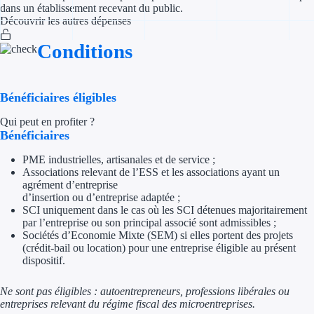
dans un établissement recevant du public.
Découvrir les autres dépenses
Appel à projet
Conditions
Avance rembo
Garantie banca
Bénéficiaires éligibles
Qui peut en profiter ?
Par financeur
Bénéficiaires
Aides par organism
PME industrielles, artisanales et de service ;
Associations relevant de l’ESS et les associations ayant un
Aides Bpifran
agrément d’entreprise
d’insertion ou d’entreprise adaptée ;
SCI uniquement dans le cas où les SCI détenues majoritairement
Aides ADEM
par l’entreprise ou son principal associé sont admissibles ;
Sociétés d’Economie Mixte (SEM) si elles portent des projets
Tous les finan
(crédit-bail ou location) pour une entreprise éligible au présent
dispositif.
Solutions MAPi
Ne sont pas éligibles :
autoentrepreneurs, professions libérales ou
entreprises relevant du régime fiscal
des microentreprises.
Simulateur d'éligibilité