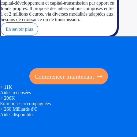
capital-développement et capital-transmission par apport en
fonds propres. Il propose des interventions comprises entre
1 et 2 millions d'euros, via diverses modalités adaptées aux
besoins de croissance ou de transmission.
En savoir plus
Soyez accompagné
Réalisez des économies pour votre entreprise en tirant
parti des financements publics
Commencer maintenant
+
11K
Aides recensées
+
206K
Entreprises accompagnées
+
260 Milliards d'€
Aides disponibles