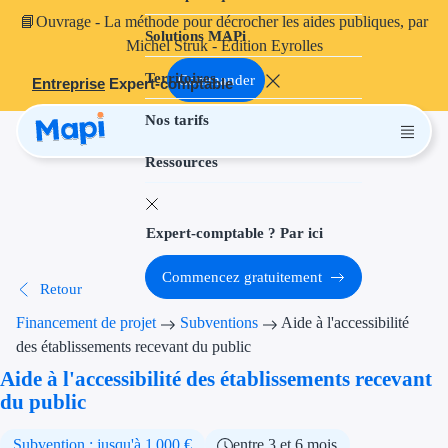
📘
Ouvrage
- La méthode pour décrocher les aides publiques, par
Solutions MAPi
Projets finançables
Michel Struk - Édition Eyrolles
Territoires
Investissement
Commander
Entreprise
Expert-comptable
Nos tarifs
Aides à l'inves
Ressources
Aides immobili
Aides financiè
Expert-comptable ? Par ici
Thématiques
Commencez gratuitement
Retour
Financement i
Financement de projet
Subventions
Aide à l'accessibilité
Transition éco
des établissements recevant du public
Aide à l'accessibilité des établissements recevant
Développement
du public
Transition nu
Subvention : jusqu'à 1 000 €
entre 3 et 6 mois