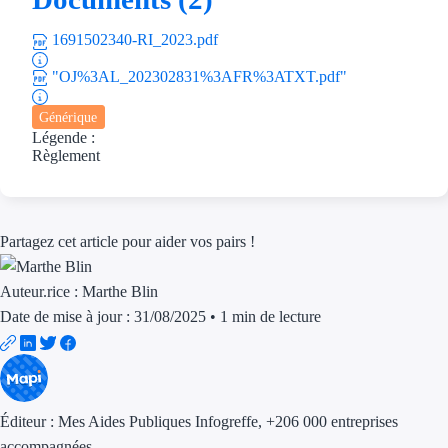
Aides Région Gran
1691502340-RI_2023.pdf
Aides Région Haut
"OJ%3AL_202302831%3AFR%3ATXT.pdf"
Régions de I à P
Générique
Légende :
Aides Région Île-d
Règlement
Aides Région Nor
Aides Région Nouve
Partagez cet article pour aider vos pairs !
Aides Région Occit
Auteur.rice :
Marthe Blin
Date de mise à jour : 31/08/2025
•
1 min de lecture
Aides Région PAC
Aides Région Pays 
Outre-mer
Éditeur :
Mes Aides Publiques Infogreffe
, +206 000 entreprises
accompagnées