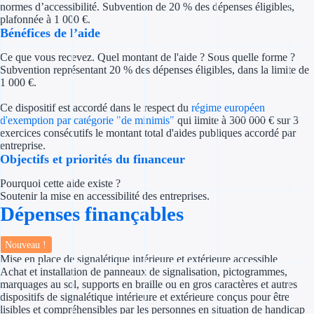
normes d’accessibilité. Subvention de 20 % des dépenses éligibles,
Concours entr
plafonnée à 1 000 €.
Bénéfices de l’aide
Réduction des 
Ce que vous recevez. Quel montant de l'aide ? Sous quelle forme ?
Accompagneme
Subvention représentant 20 % des dépenses éligibles, dans la limite de
1 000 €.
Investir dans 
Ce dispositif est accordé dans le respect du
régime européen
d'exemption par catégorie "de minimis"
qui limite à 300 000 € sur 3
Aides Fiscales et so
exercices consécutifs le montant total d'aides publiques accordé par
entreprise.
Objectifs et priorités du financeur
Crédits & rédu
Pourquoi cette aide existe ?
Exonération fi
Soutenir la mise en accessibilité des entreprises.
Dépenses finançables
Aides Urssaf
Nouveau !
Prêts publics
Mise en place de signalétique intérieure et extérieure accessible
Achat et installation de panneaux de signalisation, pictogrammes,
marquages au sol, supports en braille ou en gros caractères et autres
Prêt entrepris
dispositifs de signalétique intérieure et extérieure conçus pour être
lisibles et compréhensibles par les personnes en situation de handicap
Prêt d'honneu