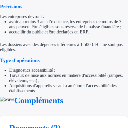
Précisions
Trouvez des idées de dép
Les entreprises devront :
Quelles aides pour votre
avoir au moins 3 ans d’existence, les entreprises de moins de 3
ans peuvent être éligibles sous réserve de l’analyse financière ;
accueillir du public et être déclarées en ERP.
Ouvrage
Les dossiers avec des dépenses inférieures à 1 500 € HT ne sont pas
Territoires
éligibles.
Régions de A à H
Type d'opérations
Diagnostics accessibilité ;
Aides Région Auve
Travaux de mise aux normes en matière d'accessibilité (rampes,
élévateurs, etc.) ;
Aides Région Bou
Acquisitions d'appareils visant à améliorer l'accessibilité des
établissements.
Aides Région Bret
Compléments
Aides Région Centr
Aides Région Cors
Documents (2)