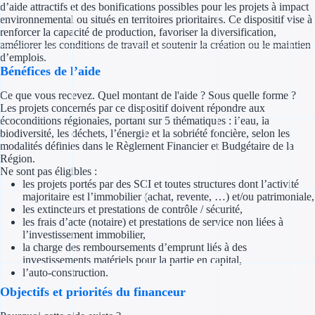
d’aide attractifs et des bonifications possibles pour les projets à impact
Concours entr
environnemental ou situés en territoires prioritaires. Ce dispositif vise à
renforcer la capacité de production, favoriser la diversification,
Réduction des 
améliorer les conditions de travail et soutenir la création ou le maintien
d’emplois.
Accompagneme
Bénéfices de l’aide
Ce que vous recevez. Quel montant de l'aide ? Sous quelle forme ?
Investir dans 
Les projets concernés par ce dispositif doivent répondre aux
écoconditions régionales, portant sur 5 thématiques : l’eau, la
Aides Fiscales et so
biodiversité, les déchets, l’énergie et la sobriété foncière, selon les
modalités définies dans le Règlement Financier et Budgétaire de la
Région.
Crédits & rédu
Ne sont pas éligibles :
les projets portés par des SCI et toutes structures dont l’activité
Exonération fi
majoritaire est l’immobilier (achat, revente, …) et/ou patrimoniale,
les extincteurs et prestations de contrôle / sécurité,
Aides Urssaf
les frais d’acte (notaire) et prestations de service non liées à
l’investissement immobilier,
la charge des remboursements d’emprunt liés à des
Prêts publics
investissements matériels pour la partie en capital,
l’auto-construction.
Prêt entrepris
Objectifs et priorités du financeur
Prêt d'honneu