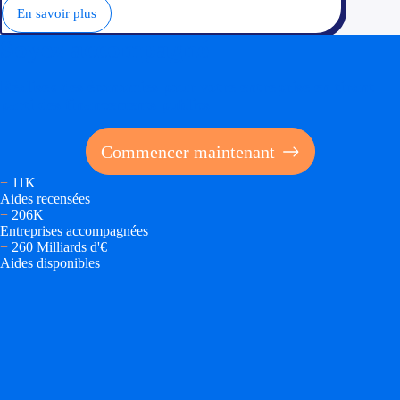
En savoir plus
Soyez accompagné
Réalisez des économies pour votre entreprise en tirant
parti des financements publics
Commencer maintenant
+
11K
Aides recensées
+
206K
Entreprises accompagnées
+
260 Milliards d'€
Aides disponibles