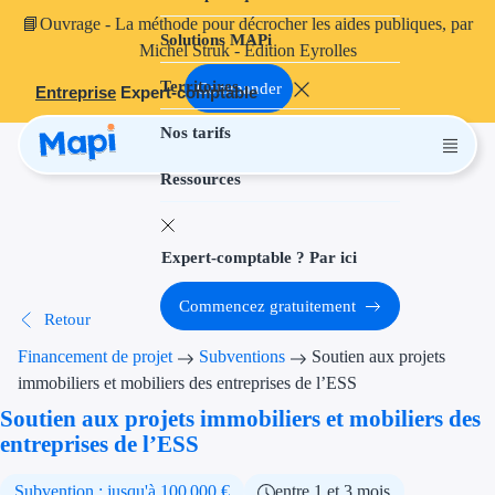
📘
Ouvrage
- La méthode pour décrocher les aides publiques, par
Solutions MAPi
Projets finançables
Michel Struk - Édition Eyrolles
Territoires
Investissement
Commander
Entreprise
Expert-comptable
Nos tarifs
Aides à l'inves
Ressources
Aides immobili
Aides financiè
Expert-comptable ? Par ici
Thématiques
Commencez gratuitement
Retour
Financement i
Financement de projet
Subventions
Soutien aux projets
Transition éco
immobiliers et mobiliers des entreprises de l’ESS
Soutien aux projets immobiliers et mobiliers des
Développement
entreprises de l’ESS
Transition nu
Subvention : jusqu'à 100 000 €
entre 1 et 3 mois