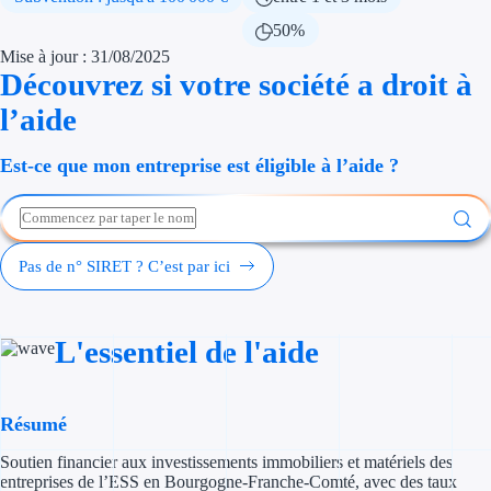
Économies d'én
50%
Mise à jour : 31/08/2025
Aides RSE ent
Découvrez si votre société a droit à
l’aide
Étapes de vie
Est-ce que mon entreprise est éligible à l’aide ?
Création d'ent
Cession d'entr
Entreprise en d
Pas de n° SIRET ? C’est par ici
Aides Ressour
L'essentiel de l'aide
Type de financements
Aides sans rembou
Résumé
Subventions
Soutien financier aux investissements immobiliers et matériels des
entreprises de l’ESS en Bourgogne-Franche-Comté, avec des taux