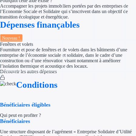
Pourquoi cette aide existe ?
Accompagner les projets immobiliers portées par des entreprises de
l’Economie Sociale et Solidaire qui s’inscrivent dans un objectif de
Appel à projet
transition écologique et énergétique.
Dépenses finançables
Avance rembo
Nouveau !
Garantie banca
Fenêtres et volets
Fourniture et pose de fenêtres et de volets dans les bâtiments d’une
Par financeur
entreprise de l’économie sociale et solidaire, dans le cadre d’une
construction ou d’une rénovation visant notamment à améliorer
l’isolation thermique et acoustique des locaux.
Aides par organism
Découvrir les autres dépenses
Aides Bpifran
Conditions
Aides ADEM
Bénéficiaires éligibles
Tous les finan
Qui peut en profiter ?
Solutions MAPi
Bénéficiaires
Une structure disposant de l’agrément « Entreprise Solidaire d’Utilité
Simulateur d'éligibilité