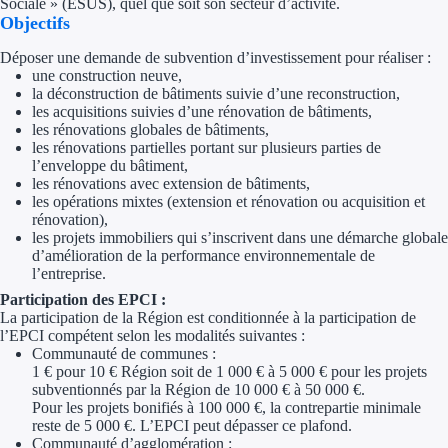
Sociale » (ESUS), quel que soit son secteur d’activité.
Objectifs
Trouvez des idées de dép
Déposer une demande de subvention d’investissement pour
réaliser :
Quelles aides pour votre
une construction neuve,
la déconstruction de bâtiments suivie d’une reconstruction,
les acquisitions suivies d’une rénovation de bâtiments,
Ouvrage
les rénovations globales de bâtiments,
les rénovations partielles portant sur plusieurs parties de
l’enveloppe du bâtiment,
Territoires
les rénovations avec extension de bâtiments,
les opérations mixtes (extension et rénovation ou acquisition et
Régions de A à H
rénovation),
les projets immobiliers qui s’inscrivent dans une démarche globale
Aides Région Auve
d’amélioration de la performance environnementale de
l’entreprise.
Aides Région Bou
Participation des EPCI :
La participation de la Région est conditionnée à la participation de
l’EPCI compétent selon les modalités suivantes :
Aides Région Bret
Communauté de communes :
1 € pour 10 € Région soit de 1 000 € à 5 000 € pour les projets
Aides Région Centr
subventionnés par la Région de 10 000 € à 50 000 €.
Pour les projets bonifiés à 100 000 €, la contrepartie minimale
Aides Région Cors
reste de 5 000 €. L’EPCI peut dépasser ce plafond.
Communauté d’agglomération :