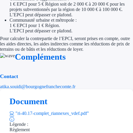
1 € EPCI pour 5 € Région soit de 2 000 € à 20 000 € pour les
Aides Région Gran
projets subventionnés par la région de 10 000 € à 100 000 €.
L’EPCI peut dépasser ce plafond.
Aides Région Haut
Communauté urbaine et métropole :
1 € EPCI pour 1 € Région.
L’EPCI peut dépasser ce plafond.
Régions de I à P
Pour calculer la contrepartie de l’EPCI, seront prises en compte, outre
les aides directes, les aides indirectes comme les réductions de prix de
Aides Région Île-d
terrains ou de bâtis et les réductions de loyer.
Compléments
Aides Région Nor
Aides Région Nouve
Contact
Aides Région Occit
atika.souidi@bourgognefranchecomte.fr
Aides Région PAC
Document
Aides Région Pays 
"ri-40.17-complet_riannexes_vdef.pdf"
Outre-mer
Légende :
Règlement