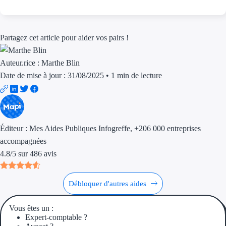
Aides Région Guad
Aides Région Guya
Partagez cet article pour aider vos pairs !
Aides Région Mart
Auteur.rice :
Marthe Blin
Aides Région Mayo
Date de mise à jour : 31/08/2025
•
1 min de lecture
Aides Région Réun
Couvertures
Éditeur :
Mes Aides Publiques Infogreffe
, +206 000 entreprises
Aides Nationales
accompagnées
4.8
/
5
sur
486
avis
Aides Européennes
Nos tarifs
Débloquer d'autres aides
Recherche autonome
Vous êtes un :
Expert-comptable ?
Accompagnement