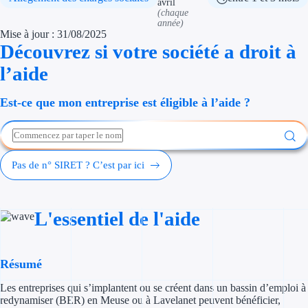
avril
Économies d'én
(chaque
année)
Mise à jour : 31/08/2025
Aides RSE ent
Découvrez si votre société a droit à
l’aide
Étapes de vie
Est-ce que mon entreprise est éligible à l’aide ?
Création d'ent
Cession d'entr
Entreprise en d
Pas de n° SIRET ? C’est par ici
Aides Ressour
L'essentiel de l'aide
Type de financements
Aides sans rembou
Résumé
Subventions
Les entreprises qui s’implantent ou se créent dans un bassin d’emploi à
redynamiser (BER) en Meuse ou à Lavelanet peuvent bénéficier,