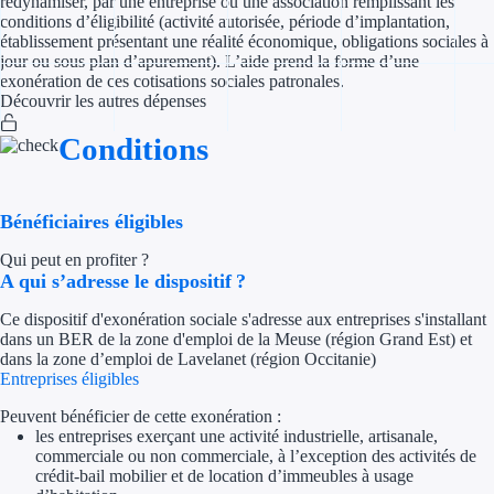
redynamiser, par une entreprise ou une association remplissant les
Aides Région Gran
conditions d’éligibilité (activité autorisée, période d’implantation,
établissement présentant une réalité économique, obligations sociales à
jour ou sous plan d’apurement). L’aide prend la forme d’une
Aides Région Haut
exonération de ces cotisations sociales patronales.
Découvrir les autres dépenses
Régions de I à P
Conditions
Aides Région Île-d
Aides Région Nor
Bénéficiaires éligibles
Aides Région Nouve
Qui peut en profiter ?
A qui s’adresse le dispositif ?
Aides Région Occit
Ce dispositif d'exonération sociale s'adresse aux entreprises s'installant
dans un BER de la zone d'emploi de la Meuse (région Grand Est) et
Aides Région PAC
dans la zone d’emploi de Lavelanet (région Occitanie)
Entreprises éligibles
Aides Région Pays 
Peuvent bénéficier de cette exonération :
les entreprises exerçant une activité industrielle, artisanale,
Outre-mer
commerciale ou non commerciale, à l’exception des activités de
crédit-bail mobilier et de location d’immeubles à usage