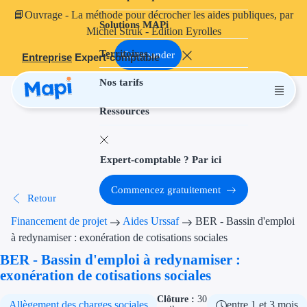
📘
Ouvrage
- La méthode pour décrocher les aides publiques, par
Solutions MAPi
Projets finançables
Michel Struk - Édition Eyrolles
Territoires
Investissement
Commander
Entreprise
Expert-comptable
Nos tarifs
Aides à l'inves
Ressources
Aides immobili
Aides financiè
Expert-comptable ? Par ici
Thématiques
Commencez gratuitement
Retour
Financement i
Financement de projet
Aides Urssaf
BER - Bassin d'emploi
Transition éco
à redynamiser : exonération de cotisations sociales
BER - Bassin d'emploi à redynamiser :
Développement
exonération de cotisations sociales
Transition nu
Clôture :
30
Allègement des charges sociales
entre 1 et 3 mois