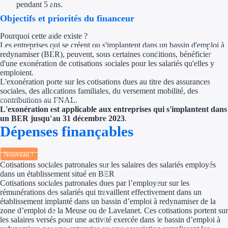
pendant 5 ans.
Trouvez des idées de dép
Objectifs et priorités du financeur
Pourquoi cette aide existe ?
Quelles aides pour votre
Les entreprises qui se créent ou s'implantent dans un bassin d'emploi à
redynamiser (BER), peuvent, sous certaines conditions, bénéficier
Ouvrage
d'une exonération de cotisations sociales pour les salariés qu'elles y
emploient.
L'exonération porte sur les cotisations dues au titre des assurances
Territoires
sociales, des allocations familiales, du versement mobilité, des
contributions au FNAL.
Régions de A à H
L'exonération est applicable aux entreprises qui s'implantent dans
un BER jusqu'au 31 décembre 2023
.
Dépenses finançables
Aides Région Auve
Aides Région Bou
Nouveau !
Cotisations sociales patronales sur les salaires des salariés employés
Aides Région Bret
dans un établissement situé en BER
Cotisations sociales patronales dues par l’employeur sur les
rémunérations des salariés qui travaillent effectivement dans un
Aides Région Centr
établissement implanté dans un bassin d’emploi à redynamiser de la
zone d’emploi de la Meuse ou de Lavelanet. Ces cotisations portent sur
Aides Région Cors
les salaires versés pour une activité exercée dans le bassin d’emploi à