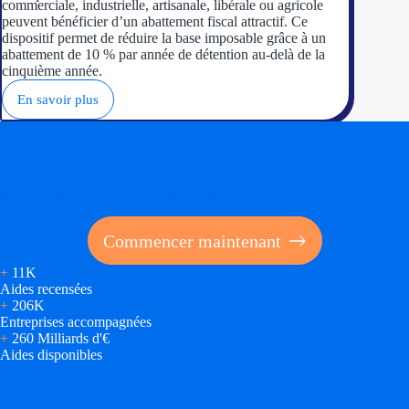
commerciale, industrielle, artisanale, libérale ou agricole
peuvent bénéficier d’un abattement fiscal attractif. Ce
dispositif permet de réduire la base imposable grâce à un
abattement de 10 % par année de détention au-delà de la
cinquième année.
En savoir plus
Soyez accompagné
Réalisez des économies pour votre entreprise en tirant
parti des financements publics
Commencer maintenant
+
11K
Aides recensées
+
206K
Entreprises accompagnées
+
260 Milliards d'€
Aides disponibles