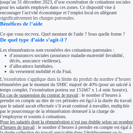
jusqu’au 31 décembre 2023, d’une exonération de cotisations sociales
Concours entr
pour les salariés employés dans ces zones. Ce dispositif vise à
encourager l’activité économique et l’emploi local en allégeant
Réduction des 
significativement les charges patronales.
Bénéfices de l’aide
Accompagneme
Ce que vous recevez. Quel montant de l'aide ? Sous quelle forme ?
De quel type d’aide s’agit-il ?
Investir dans 
Les rémunérations sont exonérées des cotisations patronales :
Aides Fiscales et so
d’assurances sociales (assurance maladie-maternité Invalidité,
décès, assurance vieillesse),
d’allocations familiales,
Crédits & rédu
du versement mobilité et du Fnal.
L’exonération s'applique dans la limite du produit du nombre d’heures
Exonération fi
rémunérées par le montant du SMIC majoré de 40% (pour un salarié à
temps complet, l’exonération portera sur 151h67 x 1.4 smic horaire).
Aides Urssaf
En cas de suspension du contrat de travail
: le nombre d’heures à
prendre en compte au titre de ces périodes est égal à la durée du travail
que le salarié aurait effectuée s’il avait continué à travailler, multipliée
Prêts publics
par le pourcentage de la rémunération demeuré à la charge de
l’employeur et soumis à cotisations.
Prêt entrepris
Pour les salariés dont la rémunération n’est pas établie selon un nombre
d’heures de travail
: le nombre d’heures à prendre en compte est égal à
la durée collective du travail applicable dans l’établissement ou la
Prêt d'honneu