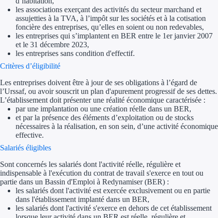
d’habitation,
Aides Région Guad
les associations exerçant des activités du secteur marchand et
assujetties à la TVA, à l’impôt sur les sociétés et à la cotisation
Aides Région Guya
foncière des entreprises, qu’elles en soient ou non redevables,
les entreprises qui s’implantent en BER entre le 1er janvier 2007
Aides Région Mart
et le 31 décembre 2023,
les entreprises sans condition d'effectif.
Aides Région Mayo
Critères d’éligibilité
Les entreprises doivent être à jour de ses obligations à l’égard de
Aides Région Réun
l’Urssaf, ou avoir souscrit un plan d'apurement progressif de ses dettes.
L’établissement doit présenter une réalité économique caractérisée :
Couvertures
par une implantation ou une création réelle dans un BER,
et par la présence des éléments d’exploitation ou de stocks
nécessaires à la réalisation, en son sein, d’une activité économique
Aides Nationales
effective.
Salariés éligibles
Aides Européennes
Sont concernés les salariés dont l'activité réelle, régulière et
indispensable à l'exécution du contrat de travail s'exerce en tout ou
Nos tarifs
partie dans un Bassin d'Emploi à Redynamiser (BER) :
les salariés dont l'activité est exercée exclusivement ou en partie
Recherche autonome
dans l'établissement implanté dans un BER,
les salariés dont l'activité s'exerce en dehors de cet établissement
Accompagnement
lorsque leur activité dans un BER est réelle, régulière et