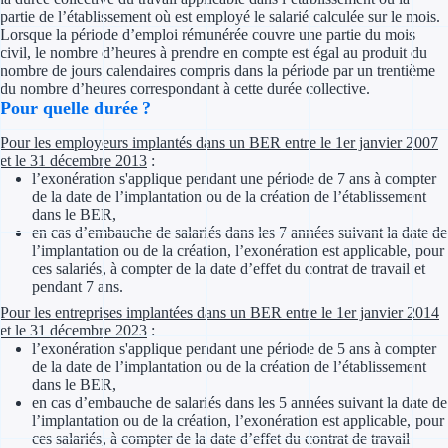
partie de l’établissement où est employé le salarié calculée sur le mois.
Lorsque la période d’emploi rémunérée couvre une partie du mois
Appel à projet
civil, le nombre d’heures à prendre en compte est égal au produit du
nombre de jours calendaires compris dans la période par un trentième
Avance rembo
du nombre d’heures correspondant à cette durée collective.
Pour quelle durée ?
Garantie banca
Pour les employeurs implantés dans un BER entre le 1er janvier 2007
et le 31 décembre 2013
:
Par financeur
l’exonération s'applique pendant une période de 7 ans à compter
de la date de l’implantation ou de la création de l’établissement
dans le BER,
Aides par organism
en cas d’embauche de salariés dans les 7 années suivant la date de
l’implantation ou de la création, l’exonération est applicable, pour
Aides Bpifran
ces salariés, à compter de la date d’effet du contrat de travail et
pendant 7 ans.
Aides ADEM
Pour les entreprises implantées dans un BER entre le 1er janvier 2014
et le 31 décembre 2023
:
Tous les finan
l’exonération s'applique pendant une période de 5 ans à compter
de la date de l’implantation ou de la création de l’établissement
dans le BER,
Solutions MAPi
en cas d’embauche de salariés dans les 5 années suivant la date de
l’implantation ou de la création, l’exonération est applicable, pour
Simulateur d'éligibilité
ces salariés, à compter de la date d’effet du contrat de travail