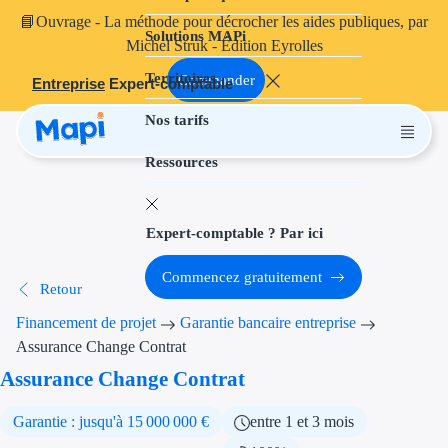
📘
Ouvrage
- La méthode pour décrocher les aides publiques, par
Solutions MAPi
Projets finançables
Michel Struk - Édition Eyrolles
Territoires
Investissement
Commander
Entreprise
Expert-comptable
Nos tarifs
Aides à l'inves
Ressources
Aides immobili
Aides financiè
Expert-comptable ? Par ici
Thématiques
Commencez gratuitement
Retour
Financement i
Financement de projet
Garantie bancaire entreprise
Transition éco
Assurance Change Contrat
Assurance Change Contrat
Développement
Garantie : jusqu'à 15 000 000 €
entre 1 et 3 mois
Transition nu