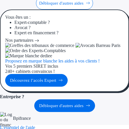
Aides Région Guad
Débloquer d'autres aides
Aides Région Guya
Vous êtes un :
Expert-comptable ?
Aides Région Mart
Avocat ?
Expert en financement ?
Aides Région Mayo
Nos partenaires
Aides Région Réun
Proposez en marque blanche les aides à vos clients !
Couvertures
Vos 5 premiers SIRET inclus
240+ cabinets convaincus !
Aides Nationales
Découvrez l’accès Expert
Aides Européennes
Entreprise ?
Nos tarifs
Débloquer d'autres aides
Recherche autonome
Bpifrance
L'essentiel de l'aide
Accompagnement