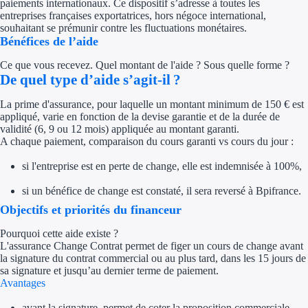
paiements internationaux. Ce dispositif s’adresse à toutes les
Concours entr
entreprises françaises exportatrices, hors négoce international,
souhaitant se prémunir contre les fluctuations monétaires.
Réduction des 
Bénéfices de l’aide
Accompagneme
Ce que vous recevez. Quel montant de l'aide ? Sous quelle forme ?
De quel type d’aide s’agit-il ?
Investir dans 
La prime d'assurance, pour laquelle un montant minimum de 150 € est
appliqué, varie en fonction de la devise garantie et de la durée de
Aides Fiscales et so
validité (6, 9 ou 12 mois) appliquée au montant garanti.
A chaque paiement, comparaison du cours garanti vs cours du jour :​
Crédits & rédu
si l'entreprise est en perte de change, elle est indemnisée à 100%,
Exonération fi
si un bénéfice de change est constaté, il sera reversé à Bpifrance. ​
Objectifs et priorités du financeur
Aides Urssaf
Pourquoi cette aide existe ?
L'assurance Change Contrat permet de figer un cours de change avant
Prêts publics
la signature du contrat commercial ou au plus tard, dans les 15 jours de
sa signature et jusqu’au dernier terme de paiement​.
Prêt entrepris
Avantages
avant la signature, permet de coter la proposition commerciale
Prêt d'honneu