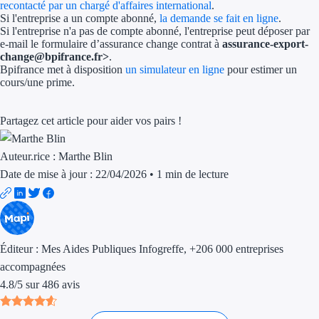
recontacté par un chargé d'affaires international
.
Aides Région Gran
Si l'entreprise a un compte abonné,
la demande se fait en ligne
.
Si l'entreprise n'a pas de compte abonné, l'entreprise peut déposer par
Aides Région Haut
e-mail le formulaire d’assurance change contrat à
assurance-export-
change@bpifrance.fr>
.
Bpifrance met à disposition
un simulateur en ligne
pour estimer un
Régions de I à P
cours/une prime.
Aides Région Île-d
Partagez cet article pour aider vos pairs !
Aides Région Nor
Auteur.rice :
Marthe Blin
Aides Région Nouve
Date de mise à jour : 22/04/2026
•
1 min de lecture
Aides Région Occit
Aides Région PAC
Éditeur :
Mes Aides Publiques Infogreffe
, +206 000 entreprises
Aides Région Pays 
accompagnées
4.8
/
5
sur
486
avis
Outre-mer