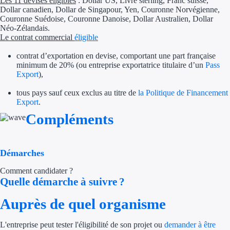
Les 11 devises éligibles
: Dollar US, Livre sterling, Franc suisse,
Dollar canadien, Dollar de Singapour, Yen, Couronne Norvégienne,
Trouvez des idées de dép
Couronne Suédoise, Couronne Danoise, Dollar Australien, Dollar
Néo-Zélandais.
Le contrat commercial
éligible
Quelles aides pour votre
contrat d’exportation en devise, comportant une part française
Ouvrage
minimum de 20% (ou entreprise exportatrice titulaire d’un
Pass
Export
),
Territoires
tous pays sauf ceux exclus au titre de
la Politique de Financement
Export
.
Régions de A à H
Compléments
Aides Région Auve
Aides Région Bou
Démarches
Comment candidater ?
Aides Région Bret
Quelle démarche à suivre ?
Aides Région Centr
Auprès de quel organisme
Aides Région Cors
L'entreprise peut tester l'éligibilité de son projet ou
demander à être