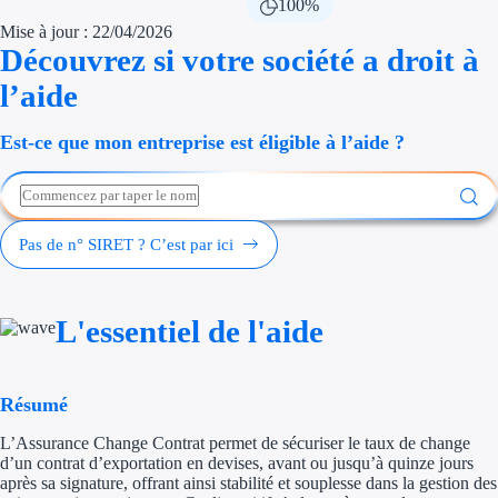
100%
Économies d'én
Mise à jour : 22/04/2026
Découvrez si votre société a droit à
Aides RSE ent
l’aide
Étapes de vie
Est-ce que mon entreprise est éligible à l’aide ?
Création d'ent
Cession d'entr
Pas de n° SIRET ? C’est par ici
Entreprise en d
Aides Ressour
L'essentiel de l'aide
Type de financements
Résumé
Aides sans rembou
L’Assurance Change Contrat permet de sécuriser le taux de change
Subventions
d’un contrat d’exportation en devises, avant ou jusqu’à quinze jours
après sa signature, offrant ainsi stabilité et souplesse dans la gestion des