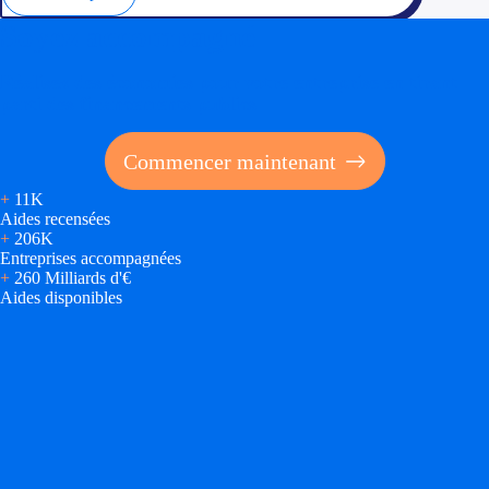
Soyez accompagné
Réalisez des économies pour votre entreprise en tirant
parti des financements publics
Commencer maintenant
+
11K
Aides recensées
+
206K
Entreprises accompagnées
+
260 Milliards d'€
Aides disponibles