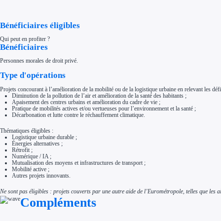
Aides Région Normandie
Aides Région Nouvelle-Aquitaine
Aides Région Occitanie
Bénéficiaires éligibles
Aides Région PACA
Aides Région Pays de la Loire
Qui peut en profiter ?
Outre-mer
Bénéficiaires
Aides Région Guadeloupe
Aides Région Guyane
Aides Région Martinique
Personnes morales de droit privé.
Aides Région Mayotte
Aides Région Réunion
Type d'opérations
Couvertures
Aides Nationales
Projets concourant à l’amélioration de la mobilité ou de la logistique urbaine en relevant les défi
Aides Européennes
Diminution de la pollution de l’air et amélioration de la santé des habitants ;
Apaisement des centres urbains et amélioration du cadre de vie ;
Nos tarifs
Pratique de mobilités actives et/ou vertueuses pour l’environnement et la santé ;
Recherche autonome
Décarbonation et lutte contre le réchauffement climatique.
Accompagnement
Ressources
Thématiques éligibles :
FAQ
Logistique urbaine durable ;
Blog
Énergies alternatives ;
Nos guides
Rétrofit ;
Nos partenaires
Numérique / IA ;
Contactez-nous
Mutualisation des moyens et infrastructures de transport ;
Mobilité active ;
Autres projets innovants.
Ne sont pas éligibles : projets couverts par une autre aide de l’Eurométropole, telles que les 
Compléments