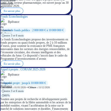
santé, hors secteur pharmaceutique, est ouvert jusqu’au 30
septembre 2026.
En savoir plus
Fonds Ecotechnologies
Bpifrance
Levée de fonds publics : 2 000 000 € à 10 000 000 €
entre 3 et 6 mois
Le fonds Ecotechnologies propose des investissements en
fonds propres ou quasi-fonds propres, de 2 à 10 millions
d’euros, pour soutenir la croissance de PME françaises
innovantes dans les secteurs des énergies renouvelables, de
l’économie circulaire, des réseaux intelligents et des
véhicules du futur. Ce dispositif s’inscrit dans le cadre du
Programme d’investissements d’avenir.
En savoir plus
Appel à projets : CORAM 2025-2026
Bpifrance
Appel à projet : jusqu'à 10 000 000 €
Lancement :
01/01/2026
Clôture :
15/12/2026
entre 3 et 6 mois
80%
Soutien aux projets de recherche et développement portés
par les entreprises de la filière automobile et les acteurs de la
mobilité routière, visant l’accélération de la mise sur le
marché de solutions innovantes et durables. Financements