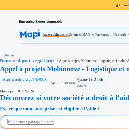
📘
Ouvra
Entreprise
Expert-comptable
Aides publiques
Solutions MAPi
Territoires
Nos tarifs
Aides publiques
Projets finançables
Investissement
Aides à l'investissement
Aides immobilier entreprise
Aides financières entreprise
Retour
Thématiques
Financement de projet
Appel à projet
Appel à projets Mobinnove - Logistique et mobilité
Financement innovation
Appel à projets Mobinnove - Logistique et 
Transition écologique
Développement international
Transition numérique
Économies d'énergie et d'eau
Appel à projet : jusqu'à 40 000 €
entre 1 et 3 mois
Aides RSE entreprise
Clôture :
15/09/2026
50%
Étapes de vie
Mise à jour : 07/07/2026
Création d'entreprise
Cession d'entreprise
Découvrez si votre société a droit à l’ai
Entreprise en difficulté
Aides Ressources Humaines
Est-ce que mon entreprise est éligible à l’aide ?
Type de financements
Aides sans remboursement
Subventions
Concours entreprise
Réduction des coûts
Accompagnement entreprise