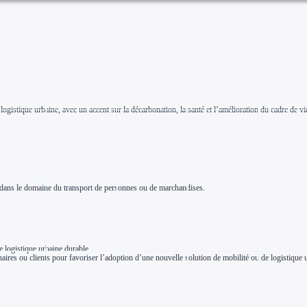
 logistique urbaine, avec un accent sur la décarbonation, la santé et l’amélioration du cadre de
s dans le domaine du transport de personnes ou de marchandises.
e logistique urbaine durable
enaires ou clients pour favoriser l’adoption d’une nouvelle solution de mobilité ou de logistique