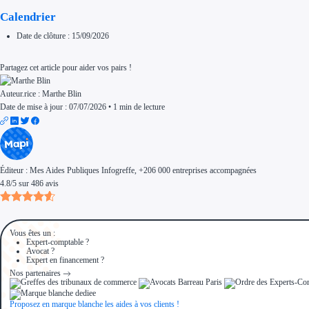
Calendrier
Date de clôture : 15/09/2026
Partagez cet article pour aider vos pairs !
Auteur.rice :
Marthe Blin
Date de mise à jour : 07/07/2026
•
1 min de lecture
Éditeur :
Mes Aides Publiques Infogreffe
, +206 000 entreprises accompagnées
4.8
/
5
sur
486
avis
Vous êtes un :
Expert-comptable ?
Avocat ?
Expert en financement ?
Nos partenaires
Proposez en marque blanche les aides à vos clients !