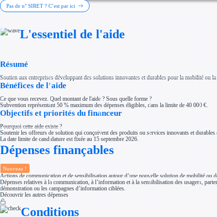
Investir dans une entreprise
Pas de n° SIRET ? C’est par ici
Aides Fiscales et sociales
Crédits & réductions d'impôt
Exonération fiscale
L'essentiel de l'aide
Aides Urssaf
Prêts publics
Prêt entreprise
Prêt d'honneur
Appel à projet
Résumé
Avance remboursable
Garantie bancaire entreprise
Soutien aux entreprises développant des solutions innovantes et durables pour la mobilité ou la
Par financeur
Bénéfices de l’aide
Aides par organisme financeur
Aides Bpifrance
Ce que vous recevez. Quel montant de l'aide ? Sous quelle forme ?
Aides ADEME
Subvention représentant 50 % maximum des dépenses éligibles, dans la limite de 40 000 €.
Tous les financeurs
Objectifs et priorités du financeur
Solutions MAPi
Simulateur d'éligibilité
Pourquoi cette aide existe ?
Trouvez des idées de dépenses éligibles
Soutenir les offreurs de solution qui conçoivent des produits ou services innovants et durable
Quelles aides pour votre secteur ?
La date limite de candidature est fixée au 15 septembre 2026.
Ouvrage
Dépenses finançables
Territoires
Régions de A à H
Aides Région Auvergne-Rhône-Alpes
Aides Région Bourgogne-Franche-Comté
Nouveau !
Aides Région Bretagne
Actions de communication et de sensibilisation autour d’une nouvelle solution de mobilité ou d
Aides Région Centre-Val de Loire
Dépenses relatives à la communication, à l’information et à la sensibilisation des usagers, part
Aides Région Corse
démonstration ou les campagnes d’information ciblées.
Aides Région Grand-Est
Découvrir les autres dépenses
Aides Région Hauts-de-France
Conditions
Régions de I à P
Aides Région Île-de-France