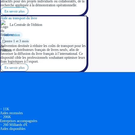
attractifs pour des projets individuels ou collaboratifs, de la
recherche appliquée à la démonstration opérationnelle.
En savoir plus
Aide au transport du livre
La Centrale de l'édition
Subvention
entre 1 et 3 mois
Subvention destinée à réduire les coûts de transport pour les
éditeurs et distributeurs français de livres neufs, afin de
favoriser la diffusion du livre français à l’international. Ce
dispositif cible les professionnels souhaitant optimiser leurs
frais logistiques à l’export.
En savoir plus
Soyez accompagné
Réalisez des économies pour votre entreprise en tirant parti
+
11K
Aides recensées
+
206K
Entreprises accompagnées
+
260 Milliards d'€
Aides disponibles