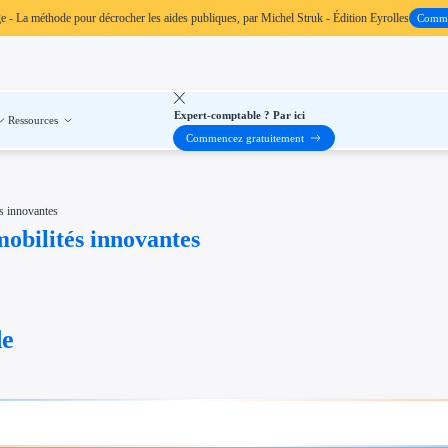
ge
- La méthode pour décrocher les aides publiques, par Michel Struk - Édition Eyrolles
Comm
Expert-comptable ? Par ici
Ressources
Commencez gratuitement
s innovantes
mobilités innovantes
de