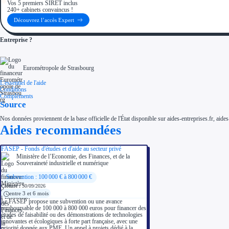
Vos 5 premiers SIRET inclus
240+ cabinets convaincus !
Découvrez l’accès Expert
Entreprise ?
Eurométropole de Strasbourg
L'essentiel de l'aide
Conditions
Compléments
Source
Nos données proviennent de la base officielle de l'État disponible sur aides-entreprises.fr, aides
Aides recommandées
FASEP - Fonds d'études et d'aide au secteur privé
Ministère de l’Economie, des Finances, et de la
Souveraineté industrielle et numérique
Subvention : 100 000 € à 800 000 €
Clôture :
30/09/2026
entre 3 et 6 mois
Le FASEP propose une subvention ou une avance
remboursable de 100 000 à 800 000 euros pour financer des
études de faisabilité ou des démonstrations de technologies
innovantes et écologiques à forte part française, avec une
priorité donnée aux PME. Un appel à projets dédié à la