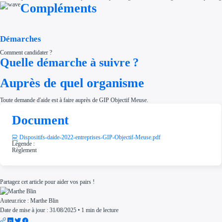
Compléments
Démarches
Comment candidater ?
Quelle démarche à suivre ?
Auprès de quel organisme
Toute demande d'aide est à faire auprès de GIP Objectif Meuse.
Document
Dispositifs-daide-2022-entreprises-GIP-Objectif-Meuse.pdf
Légende :
Règlement
Partagez cet article pour aider vos pairs !
Auteur.rice :
Marthe Blin
Date de mise à jour : 31/08/2025
•
1 min de lecture