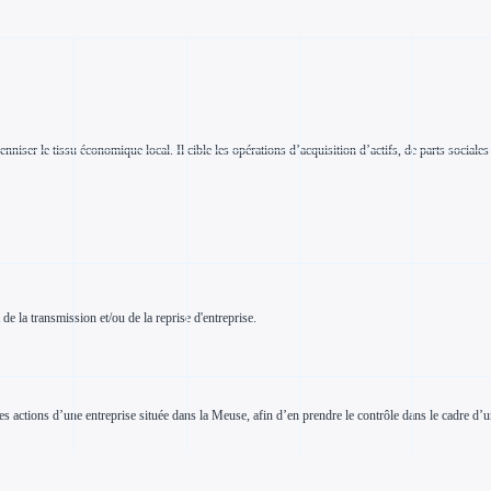
enniser le tissu économique local. Il cible les opérations d’acquisition d’actifs, de parts sociale
e la transmission et/ou de la reprise d'entreprise.
s actions d’une entreprise située dans la Meuse, afin d’en prendre le contrôle dans le cadre d’u