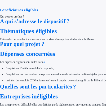
Aides Région Normandie
Aides Région Nouvelle-Aquitaine
Aides Région Occitanie
Bénéficiaires éligibles
Aides Région PACA
Aides Région Pays de la Loire
Qui peut en profiter ?
Outre-mer
A qui s’adresse le dispositif ?
Aides Région Guadeloupe
Aides Région Guyane
Aides Région Martinique
Thématiques éligibles
Aides Région Mayotte
Aides Région Réunion
Cette aide concerne les transmissions ou reprises d'entreprises situées dans la Meuse.
Couvertures
Aides Nationales
Pour quel projet ?
Aides Européennes
Nos tarifs
Dépenses concernées
Recherche autonome
Accompagnement
Ressources
Les dépenses éligibles sont celles liées
à
FAQ
Blog
l'acquisition d’actifs immobilisés corporels,
Nos guides
Nos partenaires
l'acquisition par une holding de reprise (immatriculée depuis moins de 6 mois) des parts so
Contactez-nous
maintien des emplois (CDI uniquement) suite à un plan de cession agréé par le Tribunal
Quelles sont les particularités ?
Entreprises inéligibles
Les entreprises en difficulté telles que définies par la réglementation en vigueur ne sont pas élig