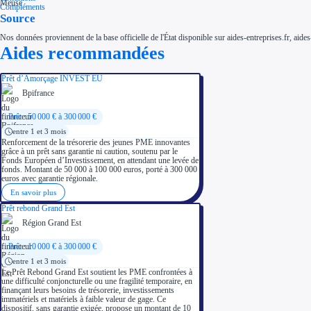
Compléments
Source
Nos données proviennent de la base officielle de l'État disponible sur aides-entreprises.fr, aides
Aides recommandées
Prêt d’Amorçage INVEST EU
Bpifrance
Prêt : 50 000 € à 300 000 €
entre 1 et 3 mois
Renforcement de la trésorerie des jeunes PME innovantes
grâce à un prêt sans garantie ni caution, soutenu par le
Fonds Européen d’Investissement, en attendant une levée de
fonds. Montant de 50 000 à 100 000 euros, porté à 300 000
euros avec garantie régionale.
En savoir plus
Prêt rebond Grand Est
Région Grand Est
Prêt : 10 000 € à 300 000 €
entre 1 et 3 mois
Le Prêt Rebond Grand Est soutient les PME confrontées à
une difficulté conjoncturelle ou une fragilité temporaire, en
finançant leurs besoins de trésorerie, investissements
immatériels et matériels à faible valeur de gage. Ce
dispositif, sans garantie exigée, propose un montant de 10