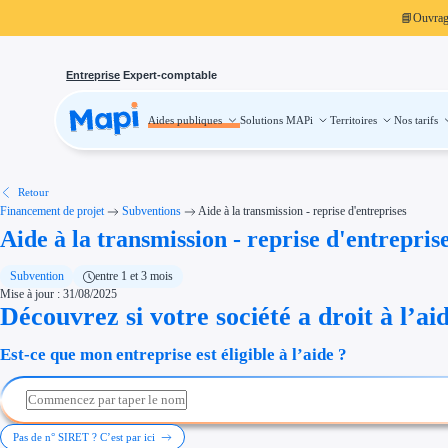
📘
Ouvra
Entreprise
Expert-comptable
Aides publiques
Solutions MAPi
Territoires
Nos tarifs
Aides publiques
Projets finançables
Investissement
Aides à l'investissement
Aides immobilier entreprise
Aides financières entreprise
Retour
Thématiques
Financement de projet
Subventions
Aide à la transmission - reprise d'entreprises
Financement innovation
Aide à la transmission - reprise d'entrepris
Transition écologique
Développement international
Transition numérique
Économies d'énergie et d'eau
Subvention
entre 1 et 3 mois
Aides RSE entreprise
Mise à jour : 31/08/2025
Étapes de vie
Découvrez si votre société a droit à l’ai
Création d'entreprise
Cession d'entreprise
Entreprise en difficulté
Est-ce que mon entreprise est éligible à l’aide ?
Aides Ressources Humaines
Type de financements
Aides sans remboursement
Subventions
Concours entreprise
Réduction des coûts
Pas de n° SIRET ? C’est par ici
Accompagnement entreprise