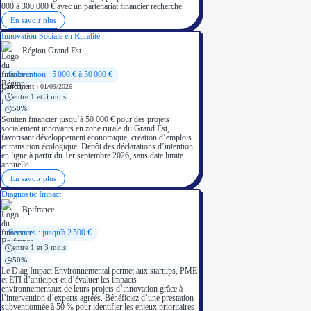
000 à 300 000 € avec un partenariat financier recherché.
En savoir plus
Innovation Sociale en Ruralité
Région Grand Est
Subvention : 5 000 € à 50 000 €
Lancement :
01/09/2026
entre 1 et 3 mois
50%
Soutien financier jusqu’à 50 000 € pour des projets
socialement innovants en zone rurale du Grand Est,
favorisant développement économique, création d’emplois
et transition écologique. Dépôt des déclarations d’intention
en ligne à partir du 1er septembre 2026, sans date limite
annuelle.
En savoir plus
Diagnostic Impact
Bpifrance
Services : jusqu'à 2 500 €
entre 1 et 3 mois
50%
Le Diag Impact Environnemental permet aux startups, PME
et ETI d’anticiper et d’évaluer les impacts
environnementaux de leurs projets d’innovation grâce à
l’intervention d’experts agréés. Bénéficiez d’une prestation
subventionnée à 50 % pour identifier les enjeux prioritaires