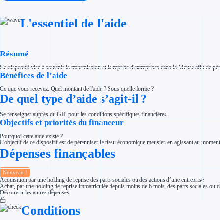
Investir dans une entreprise
Aides Fiscales et sociales
Crédits & réductions d'impôt
L'essentiel de l'aide
Exonération fiscale
Aides Urssaf
Prêts publics
Prêt entreprise
Résumé
Prêt d'honneur
Appel à projet
Avance remboursable
Ce dispositif vise à soutenir la transmission et la reprise d'entreprises dans la Meuse afin de pér
Garantie bancaire entreprise
Bénéfices de l’aide
Par financeur
Aides par organisme financeur
Ce que vous recevez. Quel montant de l'aide ? Sous quelle forme ?
Aides Bpifrance
De quel type d’aide s’agit-il ?
Aides ADEME
Tous les financeurs
Se renseigner auprès du GIP pour les conditions spécifiques financières.
Solutions MAPi
Objectifs et priorités du financeur
Simulateur d'éligibilité
Trouvez des idées de dépenses éligibles
Pourquoi cette aide existe ?
Quelles aides pour votre secteur ?
L'objectif de ce dispositif est de pérenniser le tissu économique meusien en agissant au moment d
Ouvrage
Dépenses finançables
Territoires
Régions de A à H
Aides Région Auvergne-Rhône-Alpes
Aides Région Bourgogne-Franche-Comté
Nouveau !
Aides Région Bretagne
Acquisition par une holding de reprise des parts sociales ou des actions d’une entreprise
Aides Région Centre-Val de Loire
Achat, par une holding de reprise immatriculée depuis moins de 6 mois, des parts sociales ou de
Aides Région Corse
Découvrir les autres dépenses
Aides Région Grand-Est
Aides Région Hauts-de-France
Conditions
Régions de I à P
Aides Région Île-de-France