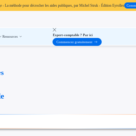
ge
- La méthode pour décrocher les aides publiques, par Michel Struk - Édition Eyrolles
Comm
Expert-comptable ? Par ici
Ressources
Commencez gratuitement
es
de