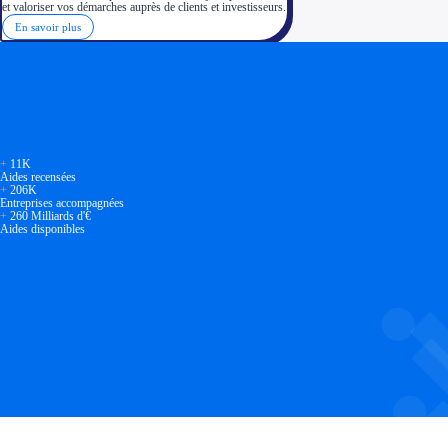
et valoriser vos démarches auprès de clients et investisseurs.
En savoir plus
Soyez accompagné
Réalisez des économies pour votre entreprise en tirant parti
+
11K
Aides recensées
+
206K
Entreprises accompagnées
+
260 Milliards d'€
Aides disponibles