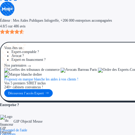
Éditeur :
Mes Aides Publiques Infogreffe
, +206 000 entreprises accompagnées
4.8
/
5
sur
486
avis
Vous êtes un :
Expert-comptable ?
Avocat ?
Expert en financement ?
Nos partenaires
Proposez en marque blanche les aides à vos clients !
Vos 5 premiers SIRET inclus
240+ cabinets convaincus !
Découvrez l’accès Expert
Entreprise ?
GIP Objectif Meuse
L'essentiel de l'aide
Conditions