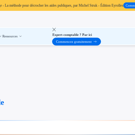
ge
- La méthode pour décrocher les aides publiques, par Michel Struk - Édition Eyrolles
Comm
Expert-comptable ? Par ici
Ressources
Commencez gratuitement
de