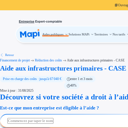
📘
Ouvra
Entreprise
Expert-comptable
Aides publiques
Solutions MAPi
Territoires
Nos tarifs
Aides publiques
Projets finançables
Investissement
Aides à l'investissement
Aides immobilier entreprise
Aides financières entreprise
Retour
Thématiques
Financement de projet
Réduction des coûts
Aide aux infrastructures primaires - CASE
Financement innovation
Aide aux infrastructures primaires - CASE
Transition écologique
Développement international
Transition numérique
Économies d'énergie et d'eau
Prise en charge des coûts : jusqu'à 67 040 €
entre 1 et 3 mois
Aides RSE entreprise
40%
Étapes de vie
Mise à jour : 31/08/2025
Création d'entreprise
Cession d'entreprise
Découvrez si votre société a droit à l’ai
Entreprise en difficulté
Aides Ressources Humaines
Est-ce que mon entreprise est éligible à l’aide ?
Type de financements
Aides sans remboursement
Subventions
Concours entreprise
Réduction des coûts
Accompagnement entreprise