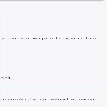
spositif s’adresse aux entreprises implantées sur le territoire, pour financer des réseaux,
estissement.
voirie principale d’accès), lorsque ces études conditionnent la mise en œuvre de ces