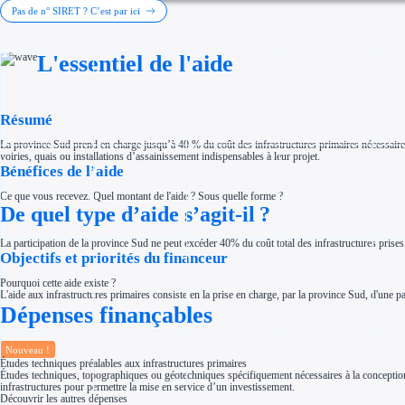
Investir dans une entreprise
Pas de n° SIRET ? C’est par ici
Aides Fiscales et sociales
Crédits & réductions d'impôt
Exonération fiscale
L'essentiel de l'aide
Aides Urssaf
Prêts publics
Prêt entreprise
Prêt d'honneur
Appel à projet
Résumé
Avance remboursable
Garantie bancaire entreprise
La province Sud prend en charge jusqu’à 40 % du coût des infrastructures primaires nécessaires à
Par financeur
voiries, quais ou installations d’assainissement indispensables à leur projet.
Aides par organisme financeur
Bénéfices de l’aide
Aides Bpifrance
Aides ADEME
Ce que vous recevez. Quel montant de l'aide ? Sous quelle forme ?
Tous les financeurs
De quel type d’aide s’agit-il ?
Solutions MAPi
Simulateur d'éligibilité
Trouvez des idées de dépenses éligibles
La participation de la province Sud ne peut excéder 40% du coût total des infrastructures prise
Quelles aides pour votre secteur ?
Objectifs et priorités du financeur
Ouvrage
Territoires
Pourquoi cette aide existe ?
Régions de A à H
L'aide aux infrastructures primaires consiste en la prise en charge, par la province Sud, d'une par
Aides Région Auvergne-Rhône-Alpes
Dépenses finançables
Aides Région Bourgogne-Franche-Comté
Aides Région Bretagne
Aides Région Centre-Val de Loire
Aides Région Corse
Nouveau !
Aides Région Grand-Est
Études techniques préalables aux infrastructures primaires
Aides Région Hauts-de-France
Études techniques, topographiques ou géotechniques spécifiquement nécessaires à la conception e
infrastructures pour permettre la mise en service d’un investissement.
Régions de I à P
Découvrir les autres dépenses
Aides Région Île-de-France