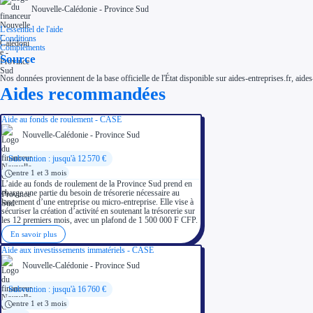
Nouvelle-Calédonie - Province Sud
L'essentiel de l'aide
Conditions
Compléments
Source
Nos données proviennent de la base officielle de l'État disponible sur aides-entreprises.fr, aides
Aides recommandées
Aide au fonds de roulement - CASE
Nouvelle-Calédonie - Province Sud
Subvention : jusqu'à 12 570 €
entre 1 et 3 mois
L’aide au fonds de roulement de la Province Sud prend en
charge une partie du besoin de trésorerie nécessaire au
lancement d’une entreprise ou micro-entreprise. Elle vise à
sécuriser la création d’activité en soutenant la trésorerie sur
les 12 premiers mois, avec un plafond de 1 500 000 F CFP.
En savoir plus
Aide aux investissements immatériels - CASE
Nouvelle-Calédonie - Province Sud
Subvention : jusqu'à 16 760 €
entre 1 et 3 mois