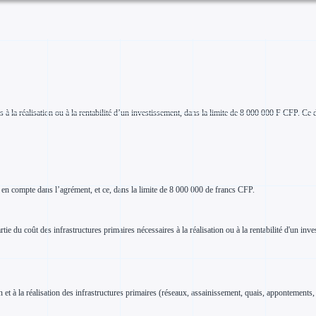
 la réalisation ou à la rentabilité d’un investissement, dans la limite de 8 000 000 F CFP. Ce di
s en compte dans l’agrément, et ce, dans la limite de 8 000 000 de francs CFP.
tie du coût des infrastructures primaires nécessaires à la réalisation ou à la rentabilité d'un inv
t à la réalisation des infrastructures primaires (réseaux, assainissement, quais, appontements, 