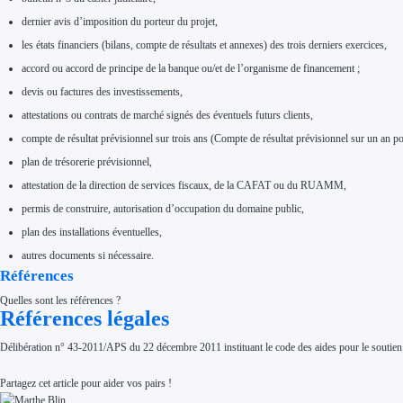
dernier avis d’imposition du porteur du projet,
les états financiers (bilans, compte de résultats et annexes) des trois derniers exercices,
accord ou accord de principe de la banque ou/et de l’organisme de financement ;
devis ou factures des investissements,
attestations ou contrats de marché signés des éventuels futurs clients,
compte de résultat prévisionnel sur trois ans (Compte de résultat prévisionnel sur un an p
plan de trésorerie prévisionnel,
attestation de la direction de services fiscaux, de la CAFAT ou du RUAMM,
permis de construire, autorisation d’occupation du domaine public,
plan des installations éventuelles,
autres documents si nécessaire.
Références
Quelles sont les références ?
Références légales
Délibération n° 43-2011/APS du 22 décembre 2011 instituant le code des aides pour le soutie
Partagez cet article pour aider vos pairs !