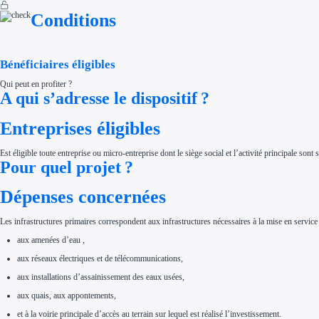
Aides Région Normandie
Conditions
Aides Région Nouvelle-Aquitaine
Aides Région Occitanie
Aides Région PACA
Aides Région Pays de la Loire
Outre-mer
Bénéficiaires éligibles
Aides Région Guadeloupe
Aides Région Guyane
Qui peut en profiter ?
Aides Région Martinique
A qui s’adresse le dispositif ?
Aides Région Mayotte
Aides Région Réunion
Couvertures
Entreprises éligibles
Aides Nationales
Aides Européennes
Nos tarifs
Est éligible toute entreprise ou micro-entreprise dont le siège social et l’activité principale sont 
Recherche autonome
Pour quel projet ?
Accompagnement
Ressources
Dépenses concernées
FAQ
Blog
Nos guides
Nos partenaires
Les infrastructures primaires correspondent aux infrastructures nécessaires à la mise en servic
Contactez-nous
aux amenées d’eau ,
aux réseaux électriques et de télécommunications,
aux installations d’assainissement des eaux usées,
aux quais, aux appontements,
et à la voirie principale d’accès au terrain sur lequel est réalisé l’investissement.