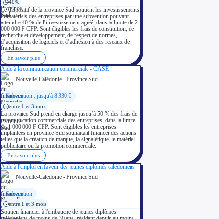
40%
Le dispositif de la province Sud soutient les investissements
immatériels des entreprises par une subvention pouvant
atteindre 40 % de l’investissement agréé, dans la limite de 2
000 000 F CFP. Sont éligibles les frais de constitution, de
recherche et développement, de respect de normes,
d’acquisition de logiciels et d’adhésion à des réseaux de
franchise.
En savoir plus
Aide à la communication commerciale - CASE
Nouvelle-Calédonie - Province Sud
Subvention : jusqu'à 8 330 €
entre 1 et 3 mois
La province Sud prend en charge jusqu’à 50 % des frais de
communication commerciale des entreprises, dans la limite
de 1 000 000 F CFP. Sont éligibles les entreprises
implantées en province Sud souhaitant financer des actions
telles que la création de marque, la signalétique, le matériel
publicitaire ou la promotion commerciale.
En savoir plus
Aide à l'emploi en faveur des jeunes diplômés calédoniens
Nouvelle-Calédonie - Province Sud
Subvention
entre 1 et 3 mois
Soutien financier à l'embauche de jeunes diplômés
calédoniens de moins de 30 ans, résidant depuis au moins