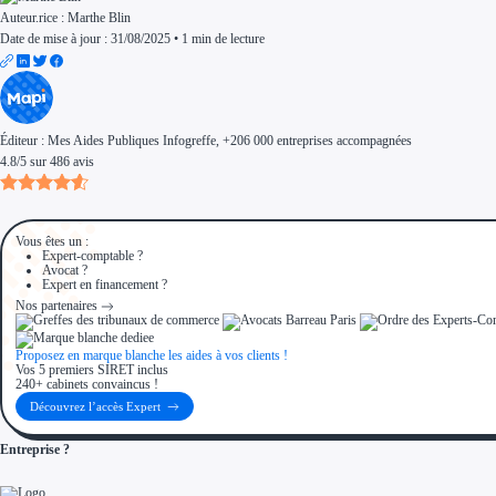
Auteur.rice :
Marthe Blin
Date de mise à jour : 31/08/2025
•
1 min de lecture
Éditeur :
Mes Aides Publiques Infogreffe
, +206 000 entreprises accompagnées
4.8
/
5
sur
486
avis
Vous êtes un :
Expert-comptable ?
Avocat ?
Expert en financement ?
Nos partenaires
Proposez en marque blanche les aides à vos clients !
Vos 5 premiers SIRET inclus
240+ cabinets convaincus !
Découvrez l’accès Expert
Entreprise ?