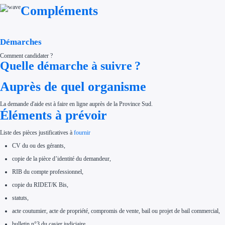
Compléments
Démarches
Comment candidater ?
Quelle démarche à suivre ?
Auprès de quel organisme
La demande d'aide est à faire en ligne auprès de la Province Sud.
Éléments à prévoir
Liste des pièces justificatives à
fournir
CV du ou des gérants,
copie de la pièce d’identité du demandeur,
RIB du compte professionnel,
copie du RIDET/K Bis,
statuts,
acte coutumier, acte de propriété, compromis de vente, bail ou projet de bail commercial,
bulletin n°3 du casier judiciaire,