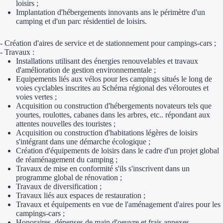
loisirs ;
Aides Région Gran
Implantation d'hébergements innovants ans le périmètre d'un
camping et d'un parc résidentiel de loisirs.
Aides Région Haut
- Création d'aires de service et de stationnement pour campings-cars ;
- Travaux :
Régions de I à P
Installations utilisant des énergies renouvelables et travaux
d'amélioration de gestion environnementale ;
Aides Région Île-d
Equipements liés aux vélos pour les campings situés le long de
voies cyclables inscrites au Schéma régional des véloroutes et
Aides Région Nor
voies vertes ;
Acquisition ou construction d'hébergements novateurs tels que
yourtes, roulottes, cabanes dans les arbres, etc.. répondant aux
Aides Région Nouve
attentes nouvelles des touristes ;
Acquisition ou construction d'habitations légères de loisirs
Aides Région Occit
s'intégrant dans une démarche écologique ;
Création d'équipements de loisirs dans le cadre d'un projet global
Aides Région PAC
de réaménagement du camping ;
Travaux de mise en conformité s'ils s'inscrivent dans un
programme global de rénovation ;
Aides Région Pays 
Travaux de diversification ;
Travaux liés aux espaces de restauration ;
Outre-mer
Travaux et équipements en vue de l'aménagement d'aires pour les
campings-cars ;
Honoraires, dépenses de main d'oeuvre et frais annexes.