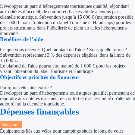
Concours entr
Développer un parc d’hébergements touristiques qualifié, répondant
aux critères d’accueil, de confort et d’accessibilité attendus par la
Réduction des 
clientèle touristique. Subvention jusqu’à 15 000 € (majoration possible
de 1 000 € pour l’obtention du label Tourisme et Handicaps) pour les
projets structurants dans l’hôtellerie de plein air et les hébergements
Accompagneme
innovants.
Bénéfices de l’aide
Investir dans 
Ce que vous recevez. Quel montant de l'aide ? Sous quelle forme ?
Subvention représentant 3 % des dépenses éligibles, dans la limite de
Aides Fiscales et so
15 000 €.
Le plafond de l'aide pourra être majoré de 1 000 € pour les projets
Crédits & rédu
visant l'obtention du label Tourisme et Handicaps.
Objectifs et priorités du financeur
Exonération fi
Pourquoi cette aide existe ?
Développer un parc d'hébergements touristiques qualifié, permettant de
Aides Urssaf
répondre aux critères d'accueil, de confort et d'accessibilité qu'attendent
aujourd'hui la clientèle touristique.
Dépenses finançables
Prêts publics
Prêt entrepris
Nouveau !
Équipements liés aux vélos pour campings situés le long de voies
Prêt d'honneu