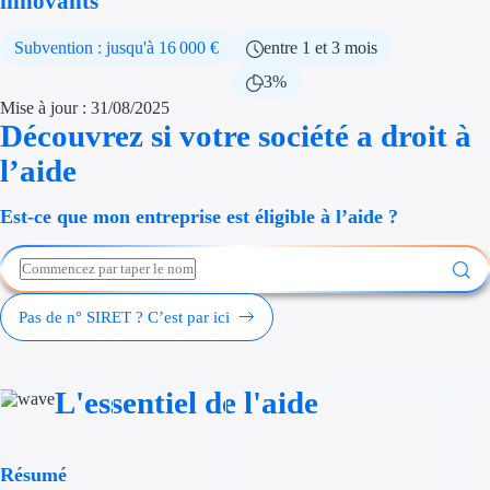
innovants
Économies d'én
Subvention : jusqu'à 16 000 €
entre 1 et 3 mois
Aides RSE ent
3%
Mise à jour : 31/08/2025
Étapes de vie
Découvrez si votre société a droit à
l’aide
Création d'ent
Cession d'entr
Est-ce que mon entreprise est éligible à l’aide ?
Entreprise en d
Aides Ressour
Pas de n° SIRET ? C’est par ici
Type de financements
L'essentiel de l'aide
Aides sans rembou
Subventions
Résumé