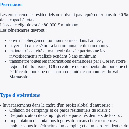
Précisions
Trouvez des idées de dép
Les emplacements résidentiels ne doivent pas représenter plus de 20 %
de la capacité totale.
Quelles aides pour votre
L'assiette éligible est de 80 000 € minimum
Les bénéficaires devront :
Ouvrage
ouvrir l'hébergement au moins 6 mois dans l'année ;
payer la taxe de séjour à la communauté de communes ;
Territoires
maintenir l'activité et maintenir dans le patrimoine les
investissements réalisés pendant 5 ans minimum ;
Régions de A à H
transmettre toutes les informations demandées par l'Observatoire
régional du tourisme, l'Observatoire départemental du tourisme et
l'Office de tourisme de la communauté de communes du Val
Aides Région Auve
Marnaysien.
Aides Région Bou
Type d'opérations
Aides Région Bret
- Investissements dans le cadre d'un projet global d'entreprise :
Aides Région Centr
Création de campings et de parcs résidentiels de loisirs ;
Requalification de campings et de parcs résidentiels de loisirs ;
Implantation d'habitations légères de loisirs et de résidences
Aides Région Cors
mobiles dans le périmètre d'un camping et d'un parc résidentiel de