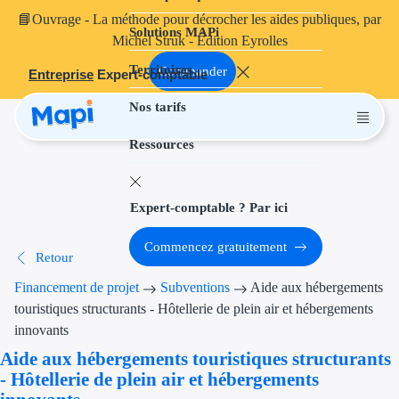
📘
Ouvrage
- La méthode pour décrocher les aides publiques, par
Solutions MAPi
Projets finançables
Michel Struk - Édition Eyrolles
Territoires
Investissement
Commander
Entreprise
Expert-comptable
Nos tarifs
Aides à l'inves
Ressources
Aides immobili
Aides financiè
Expert-comptable ? Par ici
Thématiques
Commencez gratuitement
Retour
Financement i
Financement de projet
Subventions
Aide aux hébergements
Transition éco
touristiques structurants - Hôtellerie de plein air et hébergements
innovants
Développement
Aide aux hébergements touristiques structurants
- Hôtellerie de plein air et hébergements
Transition nu