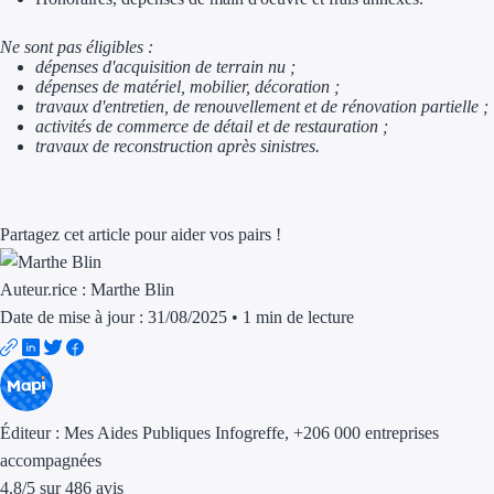
Aides Région Guad
Ne sont pas éligibles :
Aides Région Guya
dépenses d'acquisition de terrain nu ;
dépenses de matériel, mobilier, décoration ;
Aides Région Mart
travaux d'entretien, de renouvellement et de rénovation partielle ;
activités de commerce de détail et de restauration ;
Aides Région Mayo
travaux de reconstruction après sinistres.
Aides Région Réun
Partagez cet article pour aider vos pairs !
Couvertures
Auteur.rice :
Marthe Blin
Aides Nationales
Date de mise à jour : 31/08/2025
•
1 min de lecture
Aides Européennes
Nos tarifs
Éditeur :
Mes Aides Publiques Infogreffe
, +206 000 entreprises
Recherche autonome
accompagnées
Accompagnement
4.8
/
5
sur
486
avis