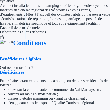
cyclables
Achat et installation, dans un camping situé le long de voies cyclables
inscrites au Schéma régional des véloroutes et voies vertes,
Appel à projet
d’équipements dédiés à l’accueil des cyclistes : abris ou garages à vélos
sécurisés, stations de réparation, bornes de gonflage, dispositifs de
Avance rembo
lavage, signalétique spécifique et tout autre équipement facilitant
l’accueil de cette clientèle.
Garantie banca
Découvrir les autres dépenses
Conditions
Par financeur
Aides par organism
Bénéficiaires éligibles
Aides Bpifran
Qui peut en profiter ?
Bénéficiaires
Aides ADEM
Propriétaires et/ou exploitants de campings ou de parcs résidentiels de
Tous les finan
loisirs :
situés sur la communauté de communes du Val Marnaysien ;
ouverts au moins 5 mois par an ;
Solutions MAPi
classés 3 étoiles minimum ou visant ce classement ;
s'engageant dans le dispositif Qualité Tourisme régional.
Simulateur d'éligibilité