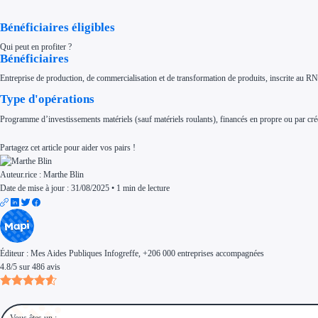
Aides Région Normandie
Aides Région Nouvelle-Aquitaine
Bénéficiaires éligibles
Aides Région Occitanie
Aides Région PACA
Aides Région Pays de la Loire
Qui peut en profiter ?
Bénéficiaires
Outre-mer
Aides Région Guadeloupe
Aides Région Guyane
Entreprise de production, de commercialisation et de transformation de produits, inscrite au R
Aides Région Martinique
Aides Région Mayotte
Type d'opérations
Aides Région Réunion
Couvertures
Programme d’investissements matériels (sauf matériels roulants), financés en propre ou par créd
Aides Nationales
Aides Européennes
Partagez cet article pour aider vos pairs !
Nos tarifs
Recherche autonome
Accompagnement
Auteur.rice :
Marthe Blin
Ressources
Date de mise à jour : 31/08/2025
•
1 min de lecture
FAQ
Blog
Nos guides
Nos partenaires
Contactez-nous
Éditeur :
Mes Aides Publiques Infogreffe
, +206 000 entreprises accompagnées
4.8
/
5
sur
486
avis
Vous êtes un :