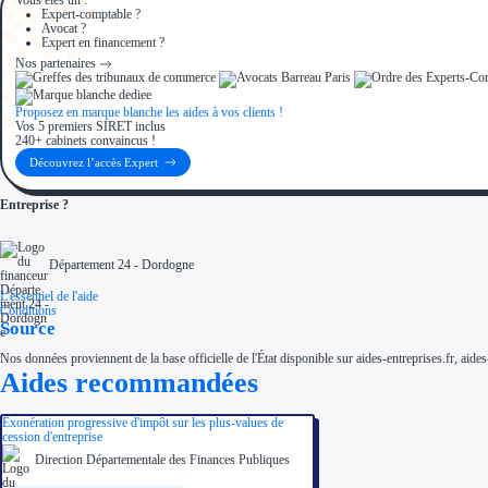
Expert-comptable ?
Avocat ?
Expert en financement ?
Nos partenaires
Proposez en marque blanche les aides à vos clients !
Vos 5 premiers SIRET inclus
240+ cabinets convaincus !
Découvrez l’accès Expert
Entreprise ?
Département 24 - Dordogne
L'essentiel de l'aide
Conditions
Source
Nos données proviennent de la base officielle de l'État disponible sur aides-entreprises.fr, aides
Aides recommandées
Exonération progressive d'impôt sur les plus-values de
cession d'entreprise
Direction Départementale des Finances Publiques