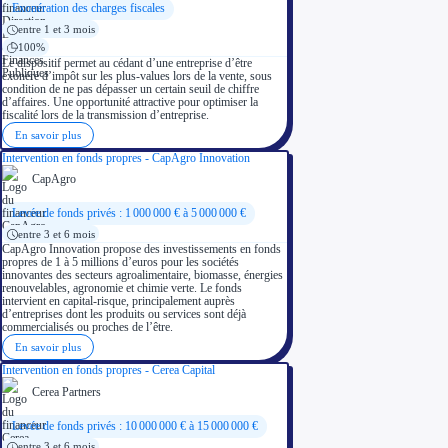
Exonération des charges fiscales
entre 1 et 3 mois
100%
Le dispositif permet au cédant d’une entreprise d’être
exonéré d’impôt sur les plus-values lors de la vente, sous
condition de ne pas dépasser un certain seuil de chiffre
d’affaires. Une opportunité attractive pour optimiser la
fiscalité lors de la transmission d’entreprise.
En savoir plus
Intervention en fonds propres - CapAgro Innovation
CapAgro
Levée de fonds privés : 1 000 000 € à 5 000 000 €
entre 3 et 6 mois
CapAgro Innovation propose des investissements en fonds
propres de 1 à 5 millions d’euros pour les sociétés
innovantes des secteurs agroalimentaire, biomasse, énergies
renouvelables, agronomie et chimie verte. Le fonds
intervient en capital-risque, principalement auprès
d’entreprises dont les produits ou services sont déjà
commercialisés ou proches de l’être.
En savoir plus
Intervention en fonds propres - Cerea Capital
Cerea Partners
Levée de fonds privés : 10 000 000 € à 15 000 000 €
entre 3 et 6 mois