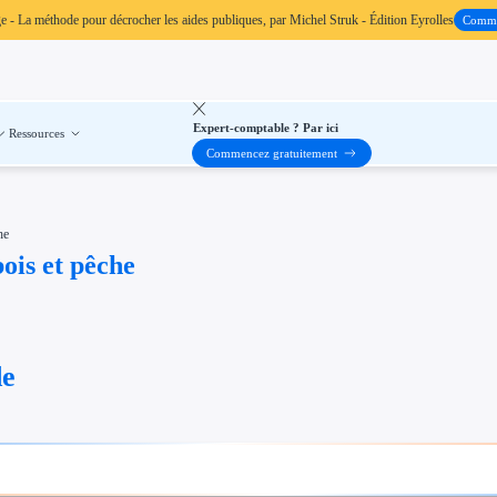
ge
- La méthode pour décrocher les aides publiques, par Michel Struk - Édition Eyrolles
Comm
Expert-comptable ? Par ici
Ressources
Commencez gratuitement
he
ois et pêche
de