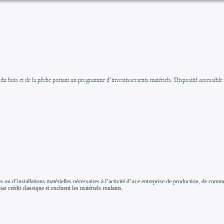
 du bois et de la pêche portant un programme d’investissements matériels. Dispositif accessible 
s ou d’installations matérielles nécessaires à l’activité d’une entreprise de production, de comm
 crédit classique et excluent les matériels roulants.