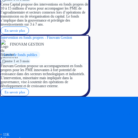
Cerea Capital propose des interventions en fonds propres de
10 à 15 millions d’euros pour accompagner les PME de
l’agroalimentaire et secteurs connexes lors d’opérations de
transmission ou de réorganisation du capital. Le fonds
s’implique dans la gouvernance et privilégie des
investissements sur 3 à 7 ans.
En savoir plus
Intervention en fonds propres - Finovam Gestion
FINOVAM GESTION
Levée de fonds publics
entre 1 et 3 mois
Finovam Gestion propose un accompagnement en fonds
propres pour les PME innovantes à fort potentiel de
croissance dans des secteurs technologiques et industriels.
L’intervention, minoritaire mais impliquée dans la
gouvernance, vise à soutenir des opérations de
développement et de croissance externe.
En savoir plus
Soyez accompagné
Réalisez des économies pour votre entreprise en tirant parti
+
11K