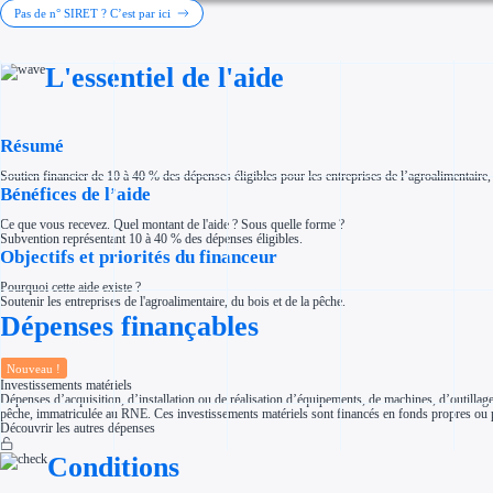
Investir dans une entreprise
Pas de n° SIRET ? C’est par ici
Aides Fiscales et sociales
Crédits & réductions d'impôt
Exonération fiscale
L'essentiel de l'aide
Aides Urssaf
Prêts publics
Prêt entreprise
Prêt d'honneur
Appel à projet
Résumé
Avance remboursable
Garantie bancaire entreprise
Soutien financier de 10 à 40 % des dépenses éligibles pour les entreprises de l’agroalimentaire,
Par financeur
Bénéfices de l’aide
Aides par organisme financeur
Aides Bpifrance
Ce que vous recevez. Quel montant de l'aide ? Sous quelle forme ?
Aides ADEME
Subvention représentant 10 à 40 % des dépenses éligibles.
Tous les financeurs
Objectifs et priorités du financeur
Solutions MAPi
Simulateur d'éligibilité
Pourquoi cette aide existe ?
Trouvez des idées de dépenses éligibles
Soutenir les entreprises de l'agroalimentaire, du bois et de la pêche.
Quelles aides pour votre secteur ?
Dépenses finançables
Ouvrage
Territoires
Régions de A à H
Aides Région Auvergne-Rhône-Alpes
Nouveau !
Aides Région Bourgogne-Franche-Comté
Investissements matériels
Aides Région Bretagne
Dépenses d’acquisition, d’installation ou de réalisation d’équipements, de machines, d’outillage
Aides Région Centre-Val de Loire
pêche, immatriculée au RNE. Ces investissements matériels sont financés en fonds propres ou par
Aides Région Corse
Découvrir les autres dépenses
Aides Région Grand-Est
Aides Région Hauts-de-France
Conditions
Régions de I à P
Aides Région Île-de-France