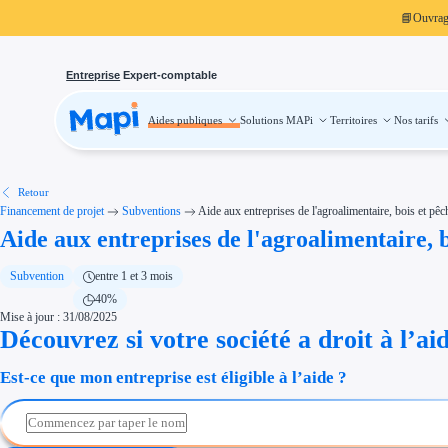
📘
Ouvra
Entreprise
Expert-comptable
Aides publiques
Solutions MAPi
Territoires
Nos tarifs
Aides publiques
Projets finançables
Investissement
Aides à l'investissement
Aides immobilier entreprise
Aides financières entreprise
Retour
Thématiques
Financement de projet
Subventions
Aide aux entreprises de l'agroalimentaire, bois et pêc
Financement innovation
Aide aux entreprises de l'agroalimentaire, b
Transition écologique
Développement international
Transition numérique
Économies d'énergie et d'eau
Subvention
entre 1 et 3 mois
Aides RSE entreprise
40%
Étapes de vie
Mise à jour : 31/08/2025
Création d'entreprise
Cession d'entreprise
Découvrez si votre société a droit à l’ai
Entreprise en difficulté
Aides Ressources Humaines
Est-ce que mon entreprise est éligible à l’aide ?
Type de financements
Aides sans remboursement
Subventions
Concours entreprise
Réduction des coûts
Accompagnement entreprise