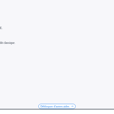
NE.
it classique.
Débloquer d'autres aides