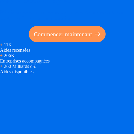
Réalisez des économies pour votre entreprise en tirant
parti des financements publics
Commencer maintenant
+
11K
Aides recensées
+
206K
Entreprises accompagnées
+
260 Milliards d'€
Aides disponibles