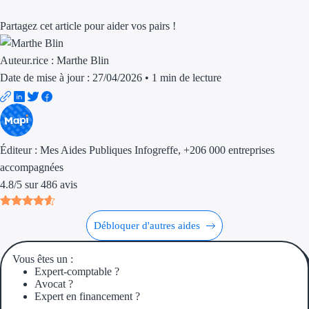
Trouvez des idées de dép
Partagez cet article pour aider vos pairs !
Quelles aides pour votre
Auteur.rice :
Marthe Blin
Date de mise à jour : 27/04/2026
•
1 min de lecture
Ouvrage
Territoires
Régions de A à H
Éditeur :
Mes Aides Publiques Infogreffe
, +206 000 entreprises
accompagnées
Aides Région Auve
4.8
/
5
sur
486
avis
Aides Région Bou
Débloquer d'autres aides
Aides Région Bret
Vous êtes un :
Aides Région Centr
Expert-comptable ?
Avocat ?
Aides Région Cors
Expert en financement ?