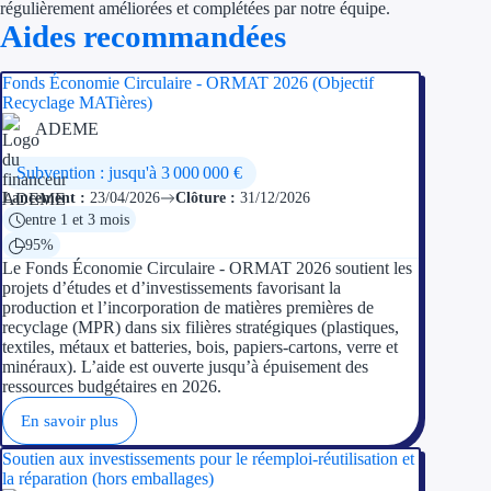
Aides Région Guad
régulièrement améliorées et complétées par notre équipe.
Aides recommandées
Aides Région Guya
Fonds Économie Circulaire - ORMAT 2026 (Objectif
Aides Région Mart
Recyclage MATières)
ADEME
Aides Région Mayo
Subvention : jusqu'à 3 000 000 €
Aides Région Réun
Lancement :
23/04/2026
Clôture :
31/12/2026
entre 1 et 3 mois
Couvertures
95%
Le Fonds Économie Circulaire - ORMAT 2026 soutient les
projets d’études et d’investissements favorisant la
Aides Nationales
production et l’incorporation de matières premières de
recyclage (MPR) dans six filières stratégiques (plastiques,
Aides Européennes
textiles, métaux et batteries, bois, papiers-cartons, verre et
minéraux). L’aide est ouverte jusqu’à épuisement des
ressources budgétaires en 2026.
Nos tarifs
En savoir plus
Recherche autonome
Soutien aux investissements pour le réemploi-réutilisation et
la réparation (hors emballages)
Accompagnement