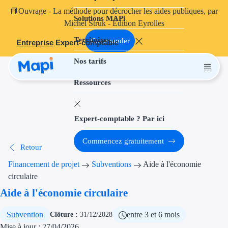
📘
Ouvrage
- La méthode pour décrocher les aides publiques, par
Solutions MAPi
Projets finançables
Michel Struk - Édition Eyrolles
Territoires
Investissement
Commander
Entreprise
Expert-comptable
Nos tarifs
Aides à l'inves
Ressources
Aides immobili
Aides financiè
Expert-comptable ? Par ici
Thématiques
Commencez gratuitement
Retour
Financement i
Financement de projet
Subventions
Aide à l'économie
Transition éco
circulaire
Aide à l'économie circulaire
Développement
Subvention
entre 3 et 6 mois
Clôture :
31/12/2028
Transition nu
Mise à jour : 27/04/2026