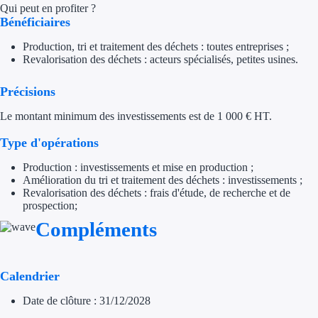
Qui peut en profiter ?
Bénéficiaires
Appel à projet
Production, tri et traitement des déchets : toutes entreprises ;
Avance rembo
Revalorisation des déchets : acteurs spécialisés, petites usines.
Garantie banca
Précisions
Le montant minimum des investissements est de 1 000 € HT.
Par financeur
Type d'opérations
Aides par organism
Production : investissements et mise en production ;
Amélioration du tri et traitement des déchets : investissements ;
Aides Bpifran
Revalorisation des déchets : frais d'étude, de recherche et de
prospection;
Aides ADEM
Compléments
Tous les finan
Calendrier
Solutions MAPi
Date de clôture : 31/12/2028
Simulateur d'éligibilité