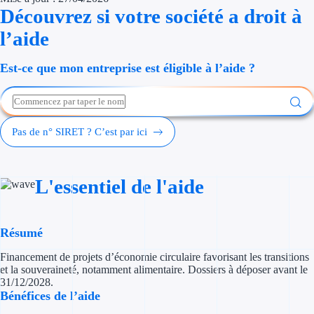
Découvrez si votre société a droit à
Économies d'én
l’aide
Aides RSE ent
Est-ce que mon entreprise est éligible à l’aide ?
Étapes de vie
Création d'ent
Pas de n° SIRET ? C’est par ici
Cession d'entr
Entreprise en d
L'essentiel de l'aide
Aides Ressour
Type de financements
Résumé
Financement de projets d’économie circulaire favorisant les transitions
Aides sans rembou
et la souveraineté, notamment alimentaire. Dossiers à déposer avant le
31/12/2028.
Subventions
Bénéfices de l’aide