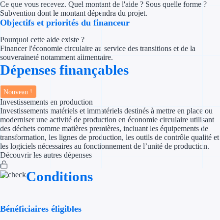
Ce que vous recevez. Quel montant de l'aide ? Sous quelle forme ?
Concours entr
Subvention dont le montant dépendra du projet.
Objectifs et priorités du financeur
Réduction des 
Pourquoi cette aide existe ?
Accompagneme
Financer l'économie circulaire au service des transitions et de la
souveraineté notamment alimentaire.
Dépenses finançables
Investir dans 
Aides Fiscales et so
Nouveau !
Investissements en production
Investissements matériels et immatériels destinés à mettre en place ou
Crédits & rédu
moderniser une activité de production en économie circulaire utilisant
des déchets comme matières premières, incluant les équipements de
Exonération fi
transformation, les lignes de production, les outils de contrôle qualité et
les logiciels nécessaires au fonctionnement de l’unité de production.
Aides Urssaf
Découvrir les autres dépenses
Conditions
Prêts publics
Prêt entrepris
Bénéficiaires éligibles
Prêt d'honneu