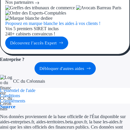
Nos partenaires
Aides Région Gran
Aides Région Haut
Proposez en marque blanche les aides à vos clients !
Vos 5 premiers SIRET inclus
Régions de I à P
240+ cabinets convaincus !
Découvrez l’accès Expert
Aides Région Île-d
Aides Région Nor
Entreprise ?
Aides Région Nouve
Débloquer d'autres aides
Aides Région Occit
CC du Créonnais
L'essentiel de l'aide
Aides Région PAC
Conditions
Compléments
Aides Région Pays 
Source
Nos données proviennent de la base officielle de l'État disponible sur
Outre-mer
aides-entreprises.fr, aides-territoires.beta.gouv.fr, la base les-aides.fr
ainsi que les sites officiels des financeurs publics. Ces données sont