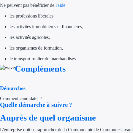
Aides Région Gran
Ne peuvent pas bénéficier de
l'aide
les professions libérales,
Aides Région Haut
les activités immobilières et financières,
Régions de I à P
les activités agricoles,
Aides Région Île-d
les organismes de formation,
Aides Région Nor
le transport routier de marchandises.
Compléments
Aides Région Nouve
Aides Région Occit
Démarches
Aides Région PAC
Comment candidater ?
Quelle démarche à suivre ?
Aides Région Pays 
Auprès de quel organisme
Outre-mer
L'entreprise doit se rapprocher de la Communauté de Communes avant