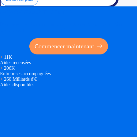
Soyez accompagné
Réalisez des économies pour votre entreprise en tirant
parti des financements publics
Commencer maintenant
+
11K
Aides recensées
+
206K
Entreprises accompagnées
+
260 Milliards d'€
Aides disponibles