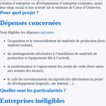
création d’entreprise ou développement d’entreprise existante), ayant
leur siège social et leur activité sur le territoire de Cœur d’Ostrevent.
Trouvez des idées de dép
Pour quel projet ?
Quelles aides pour votre
Dépenses concernées
Ouvrage
Sont éligibles les dépenses
suivantes
Territoires
l'acquisition et le renouvellement de matériels de production (hors
matériel roulant),
Régions de A à H
les aménagements nécessaires à l’installation de matériels de
production et équipements liés à l’activité,
Aides Région Auve
la modernisation et l’agencement des points de vente (hors mises
Aides Région Bou
aux normes des locaux),
le coût des investissements incorporels liés directement au projet
Aides Région Bret
de développement (logiciels, site Internet…).
Aides Région Centr
Quelles sont les particularités ?
Entreprises inéligibles
Aides Région Cors