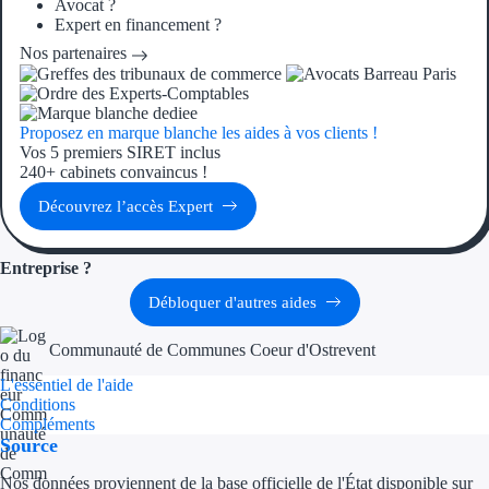
Avocat ?
Expert en financement ?
Ressources
Nos partenaires
FAQ
Proposez en marque blanche les aides à vos clients !
Blog
Vos 5 premiers SIRET inclus
240+ cabinets convaincus !
Nos guides
Découvrez l’accès Expert
Nos partenaires
Entreprise ?
Contactez-nous
Débloquer d'autres aides
Communauté de Communes Coeur d'Ostrevent
L'essentiel de l'aide
Conditions
Compléments
Source
Nos données proviennent de la base officielle de l'État disponible sur