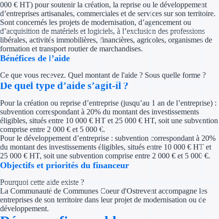
000 € HT) pour soutenir la création, la reprise ou le développement
Concours entr
d’entreprises artisanales, commerciales et de services sur son territoire.
Sont concernés les projets de modernisation, d’agencement ou
Réduction des 
d’acquisition de matériels et logiciels, à l’exclusion des professions
libérales, activités immobilières, financières, agricoles, organismes de
Accompagneme
formation et transport routier de marchandises.
Bénéfices de l’aide
Investir dans 
Ce que vous recevez. Quel montant de l'aide ? Sous quelle forme ?
De quel type d’aide s’agit-il ?
Aides Fiscales et so
Pour la création ou reprise d’entreprise (jusqu’au 1 an de l’entreprise) :
subvention correspondant à 20% du montant des investissements
Crédits & rédu
éligibles, situés entre 10 000 € HT et 25 000 € HT, soit une subvention
comprise entre 2 000 € et 5 000 €.
Exonération fi
Pour le développement d’entreprise : subvention correspondant à 20%
du montant des investissements éligibles, situés entre 10 000 € HT et
Aides Urssaf
25 000 € HT, soit une subvention comprise entre 2 000 € et 5 000 €.
Objectifs et priorités du financeur
Prêts publics
Pourquoi cette aide existe ?
La Communauté de Communes Coeur d'Ostrevent accompagne les
Prêt entrepris
entreprises de son territoire dans leur projet de modernisation ou de
développement.
Prêt d'honneu