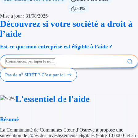
Économies d'én
20%
Mise à jour : 31/08/2025
Aides RSE ent
Découvrez si votre société a droit à
l’aide
Étapes de vie
Est-ce que mon entreprise est éligible à l’aide ?
Création d'ent
Cession d'entr
Entreprise en d
Pas de n° SIRET ? C’est par ici
Aides Ressour
L'essentiel de l'aide
Type de financements
Aides sans rembou
Résumé
Subventions
La Communauté de Communes Cœur d’Ostrevent propose une
subvention de 20 % des investissements éligibles (entre 10 000 € et 25