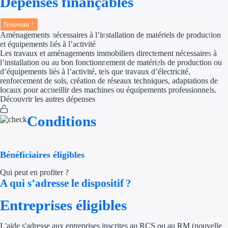
Dépenses finançables
Appel à projet
Nouveau !
Aménagements nécessaires à l’installation de matériels de production
Avance rembo
et équipements liés à l’activité
Les travaux et aménagements immobiliers directement nécessaires à
l’installation ou au bon fonctionnement de matériels de production ou
Garantie banca
d’équipements liés à l’activité, tels que travaux d’électricité,
renforcement de sols, création de réseaux techniques, adaptations de
Par financeur
locaux pour accueillir des machines ou équipements professionnels.
Découvrir les autres dépenses
Aides par organism
Conditions
Aides Bpifran
Bénéficiaires éligibles
Aides ADEM
Qui peut en profiter ?
Tous les finan
A qui s’adresse le dispositif ?
Solutions MAPi
Entreprises éligibles
Simulateur d'éligibilité
L'aide s'adresse aux entreprises inscrites au RCS ou au RM (nouvelle