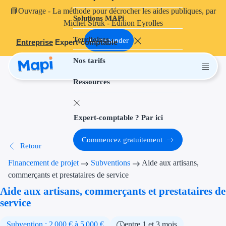
📘
Ouvrage
- La méthode pour décrocher les aides publiques, par
Solutions MAPi
Projets finançables
Michel Struk - Édition Eyrolles
Territoires
Investissement
Commander
Entreprise
Expert-comptable
Nos tarifs
Aides à l'inves
Ressources
Aides immobili
Aides financiè
Expert-comptable ? Par ici
Thématiques
Commencez gratuitement
Retour
Financement i
Financement de projet
Subventions
Aide aux artisans,
Transition éco
commerçants et prestataires de service
Aide aux artisans, commerçants et prestataires de
Développement
service
Transition nu
Subvention : 2 000 € à 5 000 €
entre 1 et 3 mois