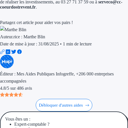
Aides Région Guad
de réaliser les investissements, au 03 27 71 37 59 ou à
serveco@cc-
coeurdostrevent.fr
.
Aides Région Guya
Partagez cet article pour aider vos pairs !
Aides Région Mart
Auteur.rice :
Marthe Blin
Aides Région Mayo
Date de mise à jour : 31/08/2025
•
1 min de lecture
Aides Région Réun
Couvertures
Éditeur :
Mes Aides Publiques Infogreffe
, +206 000 entreprises
Aides Nationales
accompagnées
Aides Européennes
4.8
/
5
sur
486
avis
Nos tarifs
Débloquer d'autres aides
Recherche autonome
Vous êtes un :
Expert-comptable ?
Accompagnement