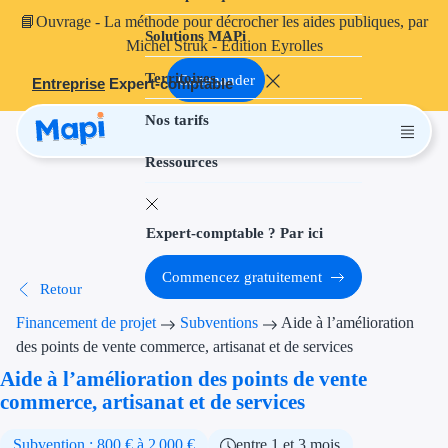
📘
Ouvrage
- La méthode pour décrocher les aides publiques, par
Solutions MAPi
Projets finançables
Michel Struk - Édition Eyrolles
Territoires
Investissement
Commander
Entreprise
Expert-comptable
Nos tarifs
Aides à l'inves
Ressources
Aides immobili
Aides financiè
Expert-comptable ? Par ici
Thématiques
Commencez gratuitement
Retour
Financement i
Financement de projet
Subventions
Aide à l’amélioration
Transition éco
des points de vente commerce, artisanat et de services
Aide à l’amélioration des points de vente
Développement
commerce, artisanat et de services
Transition nu
Subvention : 800 € à 2 000 €
entre 1 et 3 mois