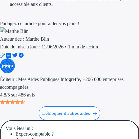
accessible aux clients.
Aides Région Gran
Aides Région Haut
Partagez cet article pour aider vos pairs !
Régions de I à P
Auteur.rice :
Marthe Blin
Aides Région Île-d
Date de mise à jour : 11/06/2026
•
1 min de lecture
Aides Région Nor
Aides Région Nouve
Éditeur :
Mes Aides Publiques Infogreffe
, +206 000 entreprises
Aides Région Occit
accompagnées
4.8
/
5
sur
486
avis
Aides Région PAC
Aides Région Pays 
Débloquer d'autres aides
Outre-mer
Vous êtes un :
Expert-comptable ?