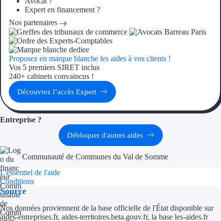
Avocat ?
Aides Région Guad
Expert en financement ?
Nos partenaires
Aides Région Guya
Aides Région Mart
Proposez en marque blanche les aides à vos clients !
Aides Région Mayo
Vos 5 premiers SIRET inclus
240+ cabinets convaincus !
Aides Région Réun
Découvrez l’accès Expert
Couvertures
Entreprise ?
Aides Nationales
Débloquer d'autres aides
Aides Européennes
Communauté de Communes du Val de Somme
L'essentiel de l'aide
Nos tarifs
Conditions
Source
Recherche autonome
Nos données proviennent de la base officielle de l'État disponible sur
aides-entreprises.fr, aides-territoires.beta.gouv.fr, la base les-aides.fr
Accompagnement