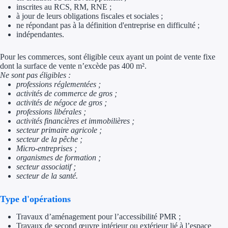
inscrites au RCS, RM, RNE ;
à jour de leurs obligations fiscales et sociales ;
Trouvez des idées de dép
ne répondant pas à la définition d'entreprise en difficulté ;
indépendantes.
Quelles aides pour votre
Pour les commerces, sont éligible ceux ayant un point de vente fixe
Ouvrage
dont la surface de vente n’excède pas 400 m².
Ne sont pas éligibles :
professions réglementées ;
Territoires
activités de commerce de gros ;
activités de négoce de gros ;
Régions de A à H
professions libérales ;
activités financières et immobilières ;
Aides Région Auve
secteur primaire agricole ;
secteur de la pêche ;
Micro-entreprises ;
Aides Région Bou
organismes de formation ;
secteur associatif ;
Aides Région Bret
secteur de la santé.
Aides Région Centr
Type d'opérations
Aides Région Cors
Travaux d’aménagement pour l’accessibilité PMR ;
Travaux de second œuvre intérieur ou extérieur lié à l’espace