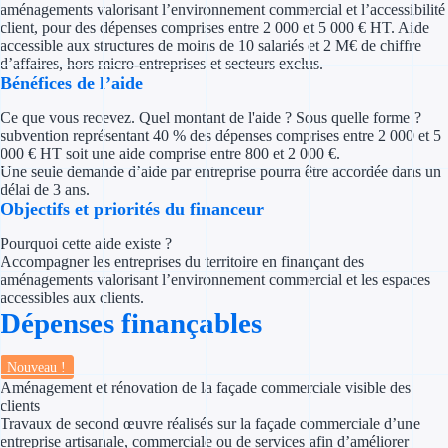
aménagements valorisant l’environnement commercial et l’accessibilité
Concours entr
client, pour des dépenses comprises entre 2 000 et 5 000 € HT. Aide
accessible aux structures de moins de 10 salariés et 2 M€ de chiffre
Réduction des 
d’affaires, hors micro-entreprises et secteurs exclus.
Bénéfices de l’aide
Accompagneme
Ce que vous recevez. Quel montant de l'aide ? Sous quelle forme ?
subvention représentant 40 % des dépenses comprises entre 2 000 et 5
Investir dans 
000 € HT soit une aide comprise entre 800 et 2 000 €.
Une seule demande d’aide par entreprise pourra être accordée dans un
Aides Fiscales et so
délai de 3 ans.
Objectifs et priorités du financeur
Crédits & rédu
Pourquoi cette aide existe ?
Accompagner les entreprises du territoire en finançant des
Exonération fi
aménagements valorisant l’environnement commercial et les espaces
accessibles aux clients.
Aides Urssaf
Dépenses finançables
Prêts publics
Nouveau !
Aménagement et rénovation de la façade commerciale visible des
clients
Prêt entrepris
Travaux de second œuvre réalisés sur la façade commerciale d’une
entreprise artisanale, commerciale ou de services afin d’améliorer
Prêt d'honneu