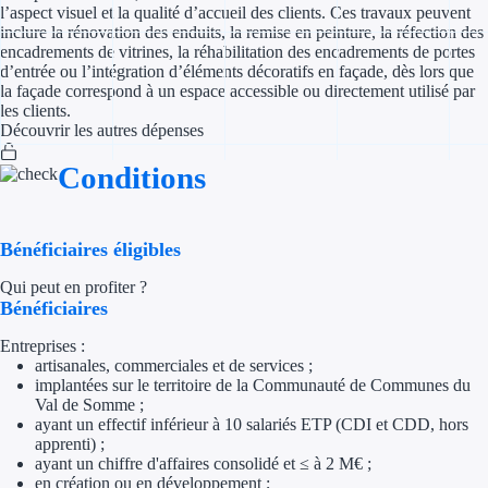
l’aspect visuel et la qualité d’accueil des clients. Ces travaux peuvent
inclure la rénovation des enduits, la remise en peinture, la réfection des
Appel à projet
encadrements de vitrines, la réhabilitation des encadrements de portes
d’entrée ou l’intégration d’éléments décoratifs en façade, dès lors que
la façade correspond à un espace accessible ou directement utilisé par
Avance rembo
les clients.
Découvrir les autres dépenses
Garantie banca
Conditions
Par financeur
Aides par organism
Bénéficiaires éligibles
Aides Bpifran
Qui peut en profiter ?
Bénéficiaires
Aides ADEM
Entreprises :
artisanales, commerciales et de services ;
Tous les finan
implantées sur le territoire de la Communauté de Communes du
Val de Somme ;
ayant un effectif inférieur à 10 salariés ETP (CDI et CDD, hors
Solutions MAPi
apprenti) ;
ayant un chiffre d'affaires consolidé et ≤ à 2 M€ ;
Simulateur d'éligibilité
en création ou en développement ;