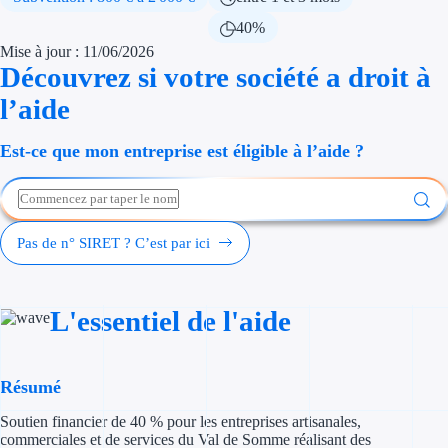
Économies d'én
40%
Mise à jour : 11/06/2026
Aides RSE ent
Découvrez si votre société a droit à
l’aide
Étapes de vie
Est-ce que mon entreprise est éligible à l’aide ?
Création d'ent
Cession d'entr
Entreprise en d
Pas de n° SIRET ? C’est par ici
Aides Ressour
L'essentiel de l'aide
Type de financements
Aides sans rembou
Résumé
Subventions
Soutien financier de 40 % pour les entreprises artisanales,
commerciales et de services du Val de Somme réalisant des