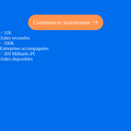
Réalisez des économies pour votre entreprise en tirant
parti des financements publics
Commencer maintenant
+
11K
Aides recensées
+
206K
Entreprises accompagnées
+
260 Milliards d'€
Aides disponibles