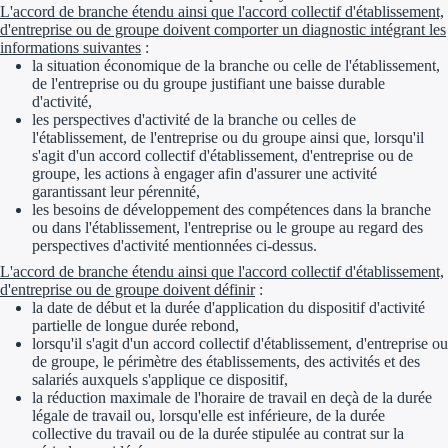
L'accord de branche étendu ainsi que l'accord collectif d'établissement,
Aides Région Gran
d'entreprise ou de groupe doivent comporter un diagnostic intégrant les
informations suivantes
:
Aides Région Haut
la situation économique de la branche ou celle de l'établissement,
de l'entreprise ou du groupe justifiant une baisse durable
d'activité,
Régions de I à P
les perspectives d'activité de la branche ou celles de
l'établissement, de l'entreprise ou du groupe ainsi que, lorsqu'il
Aides Région Île-d
s'agit d'un accord collectif d'établissement, d'entreprise ou de
groupe, les actions à engager afin d'assurer une activité
garantissant leur pérennité,
Aides Région Nor
les besoins de développement des compétences dans la branche
ou dans l'établissement, l'entreprise ou le groupe au regard des
Aides Région Nouve
perspectives d'activité mentionnées ci-dessus.
L'accord de branche étendu ainsi que l'accord collectif d'établissement,
Aides Région Occit
d'entreprise ou de groupe doivent définir
:
la date de début et la durée d'application du dispositif d'activité
Aides Région PAC
partielle de longue durée rebond,
lorsqu'il s'agit d'un accord collectif d'établissement, d'entreprise ou
Aides Région Pays 
de groupe, le périmètre des établissements, des activités et des
salariés auxquels s'applique ce dispositif,
la réduction maximale de l'horaire de travail en deçà de la durée
Outre-mer
légale de travail ou, lorsqu'elle est inférieure, de la durée
collective du travail ou de la durée stipulée au contrat sur la