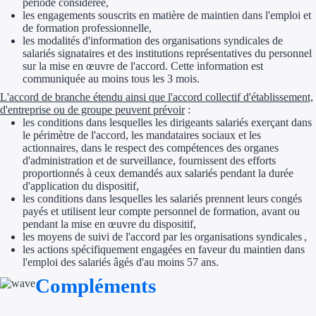
période considérée,
Aides Région Guad
les engagements souscrits en matière de maintien dans l'emploi et
de formation professionnelle,
Aides Région Guya
les modalités d'information des organisations syndicales de
salariés signataires et des institutions représentatives du personnel
Aides Région Mart
sur la mise en œuvre de l'accord. Cette information est
communiquée au moins tous les 3 mois.
Aides Région Mayo
L'accord de branche étendu ainsi que l'accord collectif d'établissement,
d'entreprise ou de groupe peuvent prévoir
:
Aides Région Réun
les conditions dans lesquelles les dirigeants salariés exerçant dans
le périmètre de l'accord, les mandataires sociaux et les
actionnaires, dans le respect des compétences des organes
Couvertures
d'administration et de surveillance, fournissent des efforts
proportionnés à ceux demandés aux salariés pendant la durée
d'application du dispositif,
Aides Nationales
les conditions dans lesquelles les salariés prennent leurs congés
payés et utilisent leur compte personnel de formation, avant ou
Aides Européennes
pendant la mise en œuvre du dispositif,
les moyens de suivi de l'accord par les organisations syndicales ,
les actions spécifiquement engagées en faveur du maintien dans
Nos tarifs
l'emploi des salariés âgés d'au moins 57 ans.
Compléments
Recherche autonome
Accompagnement