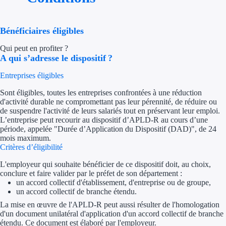
Trouvez des idées de dép
Bénéficiaires éligibles
Quelles aides pour votre
Qui peut en profiter ?
A qui s’adresse le dispositif ?
Ouvrage
Entreprises éligibles
Territoires
Sont éligibles, toutes les entreprises confrontées à une réduction
d'activité durable ne compromettant pas leur pérennité, de réduire ou
Régions de A à H
de suspendre l'activité de leurs salariés tout en préservant leur emploi.
L’entreprise peut recourir au dispositif d’APLD-R au cours d’une
Aides Région Auve
période, appelée "Durée d’Application du Dispositif (DAD)", de 24
mois maximum.
Critères d’éligibilité
Aides Région Bou
L'employeur qui souhaite bénéficier de ce dispositif doit, au choix,
Aides Région Bret
conclure et faire valider par le préfet de son département :
un accord collectif d'établissement, d'entreprise ou de groupe,
Aides Région Centr
un accord collectif de branche étendu.
La mise en œuvre de l'APLD-R peut aussi résulter de l'homologation
Aides Région Cors
d'un document unilatéral d'application d'un accord collectif de branche
étendu. Ce document est élaboré par l'employeur.