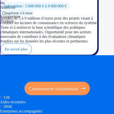
Subvention : 5 000 000 € à 9 000 000 €
supérieur à 6 mois
Soutien de 5 à 9 millions d’euros pour des projets visant à
combler les lacunes de connaissance en sciences du système
Terre et à renforcer la base scientifique des politiques
climatiques internationales. Opportunité pour des acteurs
innovants de contribuer à des évaluations climatiques
fondées sur les données les plus récentes et pertinentes.
En savoir plus
Soyez accompagné
Réalisez des économies pour votre entreprise en tirant
parti des financements publics
Commencer maintenant
+
11K
Aides recensées
+
206K
Entreprises accompagnées