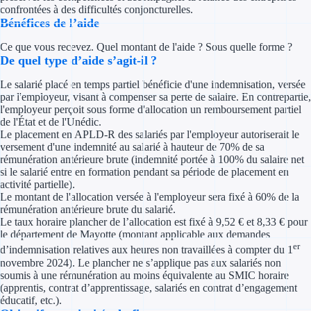
Concours entr
confrontées à des difficultés conjoncturelles.
Bénéfices de l’aide
Réduction des 
Ce que vous recevez. Quel montant de l'aide ? Sous quelle forme ?
De quel type d’aide s’agit-il ?
Accompagneme
Le salarié placé en temps partiel bénéficie d'une indemnisation, versée
Investir dans 
par l'employeur, visant à compenser sa perte de salaire. En contrepartie,
l'employeur perçoit sous forme d'allocation un remboursement partiel
de l'État et de l'Unédic.
Aides Fiscales et so
Le placement en APLD-R des salariés par l'employeur autoriserait le
versement d'une indemnité au salarié à hauteur de 70% de sa
Crédits & rédu
rémunération antérieure brute (indemnité portée à 100% du salaire net
si le salarié entre en formation pendant sa période de placement en
activité partielle).
Exonération fi
Le montant de l'allocation versée à l'employeur sera fixé à 60% de la
rémunération antérieure brute du salarié.
Aides Urssaf
Le taux horaire plancher de l’allocation est fixé à 9,52 € et 8,33 € pour
le département de Mayotte (montant applicable aux demandes
er
d’indemnisation relatives aux heures non travaillées à compter du 1
Prêts publics
novembre 2024). Le plancher ne s’applique pas aux salariés non
soumis à une rémunération au moins équivalente au SMIC horaire
Prêt entrepris
(apprentis, contrat d’apprentissage, salariés en contrat d’engagement
éducatif, etc.).
Prêt d'honneu