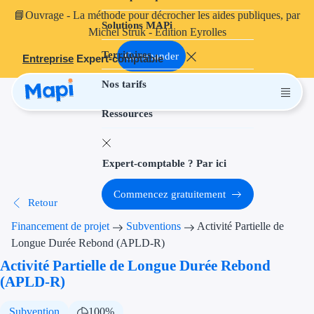
📘
Ouvrage
- La méthode pour décrocher les aides publiques, par
Solutions MAPi
Projets finançables
Michel Struk - Édition Eyrolles
Territoires
Investissement
Commander
Entreprise
Expert-comptable
Nos tarifs
Aides à l'inves
Ressources
Aides immobili
Aides financiè
Expert-comptable ? Par ici
Thématiques
Commencez gratuitement
Retour
Financement i
Financement de projet
Subventions
Activité Partielle de
Transition éco
Longue Durée Rebond (APLD-R)
Activité Partielle de Longue Durée Rebond
Développement
(APLD-R)
Transition nu
Subvention
100%