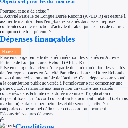
Objectifs et priorités du financeur
Pourquoi cette aide existe ?
Appel à projet
L'Activité Partielle de Longue Durée Rebond (APLD-R) est destiné à
assurer le maintien dans l'emploi des salariés dans les entreprises
Avance rembo
confrontées à une réduction d'activité durable qui n'est pas de nature à
compromettre leur pérennité.
Garantie banca
Dépenses finançables
Par financeur
Nouveau !
Prise en charge partielle de la rémunération des salariés en Activité
Aides par organism
Partielle de Longue Durée Rebond (APLD-R)
Prise en charge financière d’une partie de la rémunération des salariés
de l’entreprise placés en Activité Partielle de Longue Durée Rebond en
Aides Bpifran
raison d’une réduction durable de l’activité. Cette dépense correspond
à la contribution publique versée à l’employeur pour compenser une
Aides ADEM
partie du coût salarial lié aux heures non travaillées des salariés
concernés, dans la limite de la durée maximale d’application du
dispositif fixée par l’accord collectif ou le document unilatéral (24 mois
Tous les finan
maximum) et dans le périmètre des établissements, activités et
catégories de personnel définis par cet accord ou document.
Solutions MAPi
Découvrir les autres dépenses
Conditions
Simulateur d'éligibilité