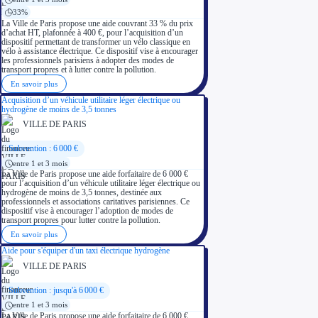
33%
La Ville de Paris propose une aide couvrant 33 % du prix
d’achat HT, plafonnée à 400 €, pour l’acquisition d’un
dispositif permettant de transformer un vélo classique en
vélo à assistance électrique. Ce dispositif vise à encourager
les professionnels parisiens à adopter des modes de
transport propres et à lutter contre la pollution.
En savoir plus
Acquisition d’un véhicule utilitaire léger électrique ou
hydrogène de moins de 3,5 tonnes
VILLE DE PARIS
Subvention : 6 000 €
entre 1 et 3 mois
La Ville de Paris propose une aide forfaitaire de 6 000 €
pour l’acquisition d’un véhicule utilitaire léger électrique ou
hydrogène de moins de 3,5 tonnes, destinée aux
professionnels et associations caritatives parisiennes. Ce
dispositif vise à encourager l’adoption de modes de
transport propres pour lutter contre la pollution.
En savoir plus
Aide pour s'équiper d'un taxi électrique hydrogène
VILLE DE PARIS
Subvention : jusqu'à 6 000 €
entre 1 et 3 mois
La Ville de Paris propose une aide forfaitaire de 6 000 €