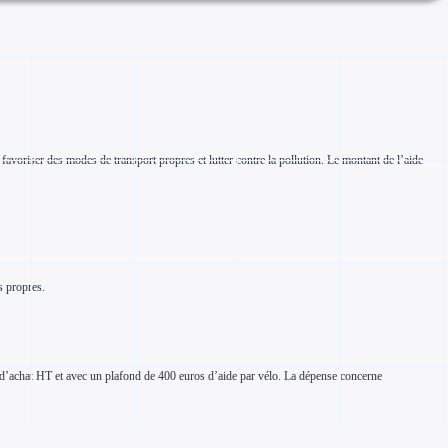
e favoriser des modes de transport propres et lutter contre la pollution. Le montant de l’aide
s propres.
ix d’achat HT et avec un plafond de 400 euros d’aide par vélo. La dépense concerne