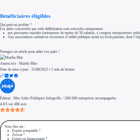
Aides Région Normandie
Aides Région Nouvelle-Aquitaine
Aides Région Occitanie
Bénéficiaires éligibles
Aides Région PACA
Aides Région Pays de la Loire
Qui peut en profiter ?
Outre-mer
Les aides concernées par cette délibération sont octroyées uniquement :
Aides Région Guadeloupe
aux personnes morales (entreprises de moins de 50 salariés, y compris entrepreneurs indivi
Aides Région Guyane
Aux associations caritatives reconnues d’utilité publique ayant un local parisien, dont l’obj
Aides Région Martinique
Aides Région Mayotte
Aides Région Réunion
Partagez cet article pour aider vos pairs !
Couvertures
Aides Nationales
Aides Européennes
Auteur.rice :
Marthe Blin
Nos tarifs
Date de mise à jour : 31/08/2025
•
1 min de lecture
Recherche autonome
Accompagnement
Ressources
FAQ
Blog
Nos guides
Nos partenaires
Éditeur :
Mes Aides Publiques Infogreffe
, +206 000 entreprises accompagnées
Contactez-nous
4.8
/
5
sur
486
avis
Vous êtes un :
Expert-comptable ?
Avocat ?
Expert en financement ?