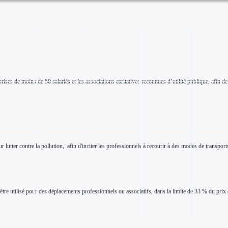
prises de moins de 50 salariés et les associations caritatives reconnues d’utilité publique, afin d
 lutter contre la pollution, afin d'inciter les professionnels à recourir à des modes de transport
à être utilisé pour des déplacements professionnels ou associatifs, dans la limite de 33 % du pr