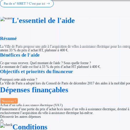
Investir dans une entreprise
Pas de n° SIRET ? C’est par ici
Aides Fiscales et sociales
Crédits & réductions d'impôt
Exonération fiscale
L'essentiel de l'aide
Aides Urssaf
Prêts publics
Prêt entreprise
Prêt d'honneur
Appel à projet
Résumé
Avance remboursable
Garantie bancaire entreprise
La Ville de Paris propose une aide à l’acquisition de vélos à assistance électrique pour les entre
Par financeur
atteint 33 % du prix d’achat HT, plafonné à 400 €.
Aides par organisme financeur
Bénéfices de l’aide
Aides Bpifrance
Aides ADEME
Ce que vous recevez. Quel montant de l'aide ? Sous quelle forme ?
Tous les financeurs
Le montant de l’aide est fixé à 33 % du prix d’achat HT plafonné à 400 €.
Solutions MAPi
Objectifs et priorités du financeur
Simulateur d'éligibilité
Trouvez des idées de dépenses éligibles
Pourquoi cette aide existe ?
Quelles aides pour votre secteur ?
La Ville de Paris a adopté lors du Conseil de Paris de décembre 2017 des aides à la mobilité pour
Ouvrage
Dépenses finançables
Territoires
Régions de A à H
Aides Région Auvergne-Rhône-Alpes
Aides Région Bourgogne-Franche-Comté
Nouveau !
Aides Région Bretagne
Achat d’un vélo à assistance électrique (VAE)
Aides Région Centre-Val de Loire
Financement d’une partie du prix d’achat hors taxes d’un vélo à assistance électrique, destiné 
Aides Région Corse
exclusivement l’acquisition du vélo à assistance électrique lui-même.
Aides Région Grand-Est
Découvrir les autres dépenses
Aides Région Hauts-de-France
Conditions
Régions de I à P
Aides Région Île-de-France