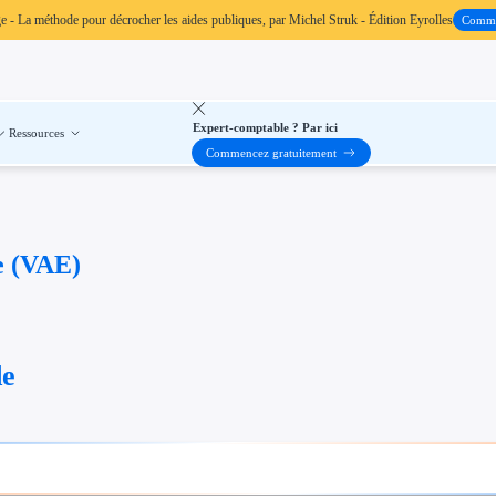
ge
- La méthode pour décrocher les aides publiques, par Michel Struk - Édition Eyrolles
Comm
Expert-comptable ? Par ici
Ressources
Commencez gratuitement
ue (VAE)
de