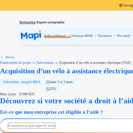
📘
Ouvra
Entreprise
Expert-comptable
Aides publiques
Solutions MAPi
Territoires
Nos tarifs
Aides publiques
Projets finançables
Investissement
Aides à l'investissement
Aides immobilier entreprise
Aides financières entreprise
Retour
Thématiques
Financement de projet
Subventions
Acquisition d’un vélo à assistance électrique (VAE)
Financement innovation
Acquisition d’un vélo à assistance électriq
Transition écologique
Développement international
Transition numérique
Économies d'énergie et d'eau
Subvention : jusqu'à 400 €
entre 1 et 3 mois
Aides RSE entreprise
33%
Étapes de vie
Mise à jour : 31/08/2025
Création d'entreprise
Cession d'entreprise
Découvrez si votre société a droit à l’ai
Entreprise en difficulté
Aides Ressources Humaines
Est-ce que mon entreprise est éligible à l’aide ?
Type de financements
Aides sans remboursement
Subventions
Concours entreprise
Réduction des coûts
Accompagnement entreprise