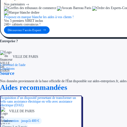
Nos partenaires
Proposez en marque blanche les aides à vos clients !
Vos 5 premiers SIRET inclus
240+ cabinets convaincus !
Découvrez l’accès Expert
Entreprise ?
VILLE DE PARIS
L'essentiel de l'aide
Conditions
Source
Nos données proviennent de la base officielle de l'État disponible sur aides-entreprises.fr, aides
Aides recommandées
Acquisition d’un dispositif permettant de transformer un
vélo sans assistance électrique en vélo avec assistance
électrique (DAE)
VILLE DE PARIS
Subvention : jusqu'à 400 €
entre 1 et 3 mois