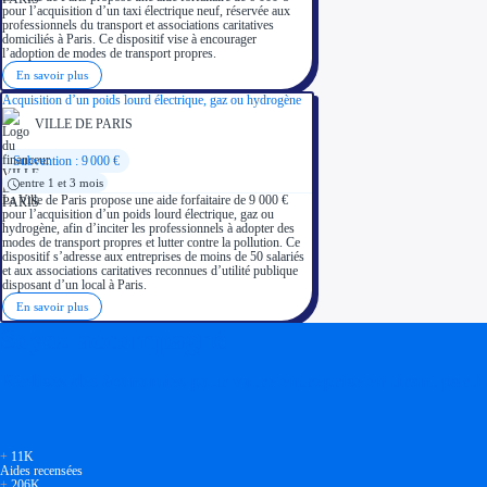
pour l’acquisition d’un taxi électrique neuf, réservée aux
professionnels du transport et associations caritatives
domiciliés à Paris. Ce dispositif vise à encourager
l’adoption de modes de transport propres.
En savoir plus
Acquisition d’un poids lourd électrique, gaz ou hydrogène
VILLE DE PARIS
Subvention : 9 000 €
entre 1 et 3 mois
La Ville de Paris propose une aide forfaitaire de 9 000 €
pour l’acquisition d’un poids lourd électrique, gaz ou
hydrogène, afin d’inciter les professionnels à adopter des
modes de transport propres et lutter contre la pollution. Ce
dispositif s’adresse aux entreprises de moins de 50 salariés
et aux associations caritatives reconnues d’utilité publique
disposant d’un local à Paris.
En savoir plus
Soyez accompagné
Réalisez des économies pour votre entreprise en tirant parti
+
11K
Aides recensées
+
206K