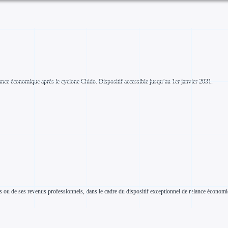
lance économique après le cyclone Chido. Dispositif accessible jusqu’au 1er janvier 2031.
s ou de ses revenus professionnels, dans le cadre du dispositif exceptionnel de relance économi