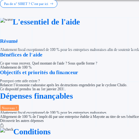
Investir dans une entreprise
Pas de n° SIRET ? C’est par ici
Aides Fiscales et sociales
Crédits & réductions d'impôt
Exonération fiscale
L'essentiel de l'aide
Aides Urssaf
Prêts publics
Prêt entreprise
Prêt d'honneur
Appel à projet
Résumé
Avance remboursable
Garantie bancaire entreprise
Abattement fiscal exceptionnel de 100 % pour les entreprises mahoraises afin de soutenir la re
Par financeur
Bénéfices de l’aide
Aides par organisme financeur
Aides Bpifrance
Ce que vous recevez. Quel montant de l'aide ? Sous quelle forme ?
Aides ADEME
Abattement de 100 %.
Tous les financeurs
Objectifs et priorités du financeur
Solutions MAPi
Simulateur d'éligibilité
Pourquoi cette aide existe ?
Trouvez des idées de dépenses éligibles
Relancer l’économie mahoraise après les destructions engendrées par le cyclone Chido.
Quelles aides pour votre secteur ?
Ce dispositif prendra fin au 1er janvier 2031.
Ouvrage
Dépenses finançables
Territoires
Régions de A à H
Aides Région Auvergne-Rhône-Alpes
Aides Région Bourgogne-Franche-Comté
Nouveau !
Aides Région Bretagne
Abattement fiscal exceptionnel de 100 % pour les entreprises mahoraises
Aides Région Centre-Val de Loire
Allègement de 100 % de l’impôt dû par une entreprise établie à Mayotte au titre de ses bénéfice
Aides Région Corse
Découvrir les autres dépenses
Aides Région Grand-Est
Aides Région Hauts-de-France
Conditions
Régions de I à P
Aides Région Île-de-France