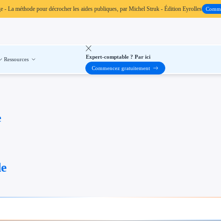
ge
- La méthode pour décrocher les aides publiques, par Michel Struk - Édition Eyrolles
Comm
Expert-comptable ? Par ici
Ressources
Commencez gratuitement
e
de