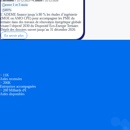
Lancement :
31/12/2025
Clôture :
31/12/2026
entre 1 et 3 mois
80%
L’ADEME finance jusqu’à 80 % les études d’ingénierie
(MOE ou AMO CPE) pour accompagner les PME du
tertiaire dans des travaux de rénovation énergétique globale
visant l’objectif 2030 du Dispositif Éco-Énergie Tertiaire.
Dépôt des dossiers ouvert jusqu’au 31 décembre 2026.
En savoir plus
Soyez accompagné
Réalisez des économies pour votre entreprise en tirant parti
+
11K
Aides recensées
+
206K
Entreprises accompagnées
+
260 Milliards d'€
Aides disponibles