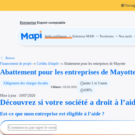
📘
Ouvra
Entreprise
Expert-comptable
Aides publiques
Solutions MAPi
Territoires
Nos tarifs
Aides publiques
Projets finançables
Investissement
Aides à l'investissement
Aides immobilier entreprise
Aides financières entreprise
Retour
Thématiques
Financement de projet
Crédits d'impôt
Abattement pour les entreprises de Mayotte
Financement innovation
Abattement pour les entreprises de Mayott
Transition écologique
Développement international
Transition numérique
Économies d'énergie et d'eau
Allègement des charges fiscales
entre 1 et 3 mois
Aides RSE entreprise
Clôture :
01/01/2031
100%
Étapes de vie
Mise à jour : 10/07/2026
Création d'entreprise
Cession d'entreprise
Découvrez si votre société a droit à l’ai
Entreprise en difficulté
Aides Ressources Humaines
Est-ce que mon entreprise est éligible à l’aide ?
Type de financements
Aides sans remboursement
Subventions
Concours entreprise
Réduction des coûts
Accompagnement entreprise