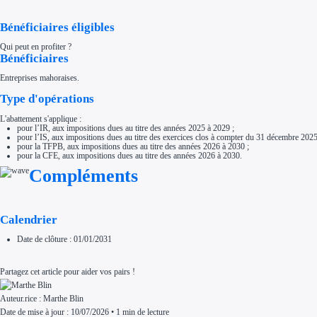
Aides Région Normandie
Aides Région Nouvelle-Aquitaine
Bénéficiaires éligibles
Aides Région Occitanie
Aides Région PACA
Aides Région Pays de la Loire
Qui peut en profiter ?
Bénéficiaires
Outre-mer
Aides Région Guadeloupe
Aides Région Guyane
Entreprises mahoraises.
Aides Région Martinique
Aides Région Mayotte
Type d'opérations
Aides Région Réunion
Couvertures
L'abattement s'applique :
Aides Nationales
pour l’IR, aux impositions dues au titre des années 2025 à 2029 ;
Aides Européennes
pour l’IS, aux impositions dues au titre des exercices clos à compter du 31 décembre 202
pour la TFPB, aux impositions dues au titre des années 2026 à 2030 ;
Nos tarifs
pour la CFE, aux impositions dues au titre des années 2026 à 2030.
Recherche autonome
Accompagnement
Compléments
Ressources
FAQ
Blog
Nos guides
Calendrier
Nos partenaires
Contactez-nous
Date de clôture : 01/01/2031
Partagez cet article pour aider vos pairs !
Auteur.rice :
Marthe Blin
Date de mise à jour : 10/07/2026
•
1 min de lecture