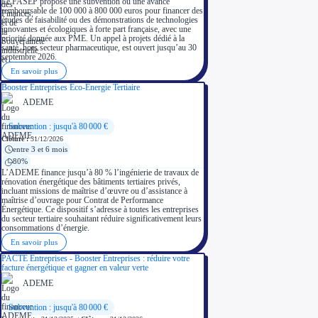
Le FASEP propose une subvention ou une avance
remboursable de 100 000 à 800 000 euros pour financer des
études de faisabilité ou des démonstrations de technologies
innovantes et écologiques à forte part française, avec une
priorité donnée aux PME. Un appel à projets dédié à la
santé, hors secteur pharmaceutique, est ouvert jusqu’au 30
septembre 2026.
En savoir plus
Booster Entreprises Eco-Energie Tertiaire
ADEME
Subvention : jusqu'à 80 000 €
Clôture :
31/12/2026
entre 3 et 6 mois
80%
L’ADEME finance jusqu’à 80 % l’ingénierie de travaux de
rénovation énergétique des bâtiments tertiaires privés,
incluant missions de maîtrise d’œuvre ou d’assistance à
maîtrise d’ouvrage pour Contrat de Performance
Énergétique. Ce dispositif s’adresse à toutes les entreprises
du secteur tertiaire souhaitant réduire significativement leurs
consommations d’énergie.
En savoir plus
PACTE Entreprises - Booster Entreprises : réduire votre
facture énergétique et gagner en valeur verte
ADEME
Subvention : jusqu'à 80 000 €