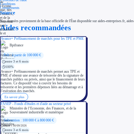
L'essentiel de l'aide
Conditions
Compléments
Source
Nos données proviennent de la base officielle de l'État disponible sur aides-entreprises.fr, aides
Aides recommandées
Avance+ Préfinancement de marchés pour les TPE et PME
Bpifrance
Prêt : à partir de 100 000 €
entre 3 et 6 mois
100%
Avance+ Préfinancement de marchés permet aux TPE et
PME d’obtenir une avance de trésorerie dès la signature de
marchés publics ou privés, ainsi que le financement de leurs
factures. Ce dispositif vise à couvrir les besoins de
trésorerie et les premières dépenses liées au démarrage et à
l’exécution des marchés.
En savoir plus
FASEP - Fonds d'études et d'aide au secteur privé
Ministère de l’Economie, des Finances, et de la
Souveraineté industrielle et numérique
Subvention : 100 000 € à 800 000 €
Clôture :
30/09/2026
entre 3 et 6 mois