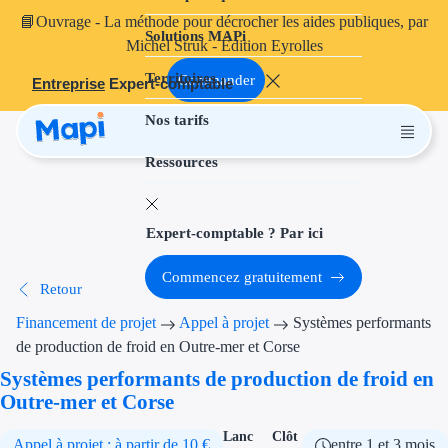
📘
Ouvrage
- La méthode pour décrocher les aides publiques, par
Solutions MAPi
Projets finançables
Michel Struk - Édition Eyrolles
Territoires
Investissement
Commander
Entreprise
Expert-comptable
Nos tarifs
Aides à l'inves
Ressources
Aides immobili
Aides financiè
Expert-comptable ? Par ici
Thématiques
Commencez gratuitement
Retour
Financement i
Financement de projet
Appel à projet
Systèmes performants
Transition éco
de production de froid en Outre-mer et Corse
Systèmes performants de production de froid en
Développement
Outre-mer et Corse
Transition nu
Lanc
Clôt
Appel à projet : à partir de 10 €
entre 1 et 3 mois