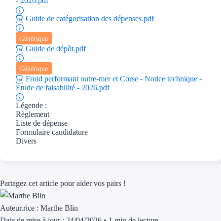
- 2026.pdf
Aides Région Guad
Guide de catégorisation des dépenses.pdf
Aides Région Guya
Générique
Aides Région Mart
Guide de dépôt.pdf
Aides Région Mayo
Générique
Froid performant outre-mer et Corse - Notice technique -
Aides Région Réun
Étude de faisabilité - 2026.pdf
Légende :
Couvertures
Règlement
Liste de dépense
Aides Nationales
Formulaire candidature
Divers
Aides Européennes
Nos tarifs
Partagez cet article pour aider vos pairs !
Recherche autonome
Auteur.rice :
Marthe Blin
Accompagnement
Date de mise à jour : 24/04/2026
•
1 min de lecture