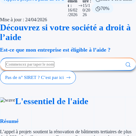
emen
ure :
Économies d'én
t :
15/1
70%
16/02
0/20
/2026
26
Aides RSE ent
Mise à jour : 24/04/2026
Découvrez si votre société a droit à
Étapes de vie
l’aide
Création d'ent
Est-ce que mon entreprise est éligible à l’aide ?
Cession d'entr
Entreprise en d
Pas de n° SIRET ? C’est par ici
Aides Ressour
L'essentiel de l'aide
Type de financements
Aides sans rembou
Résumé
Subventions
L’appel à projets soutient la rénovation de bâtiments tertiaires de plus