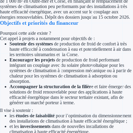
de 1 000 m² en Outre-mer et Corse, en finançant le remplacement de
Concours entr
systèmes de climatisation peu performants par des installations à très
haute efficacité énergétique, avec un accent sur le couplage aux
Réduction des 
énergies renouvelables. Dépôt des dossiers jusqu’au 15 octobre 2026.
Objectifs et priorités du financeur
Accompagneme
Pourquoi cette aide existe ?
Cet appel à projets a notamment pour objectifs de :
Investir dans 
Soutenir des systèmes
de production de froid de confort à très
haute efficacité à condensation à eau et potentiellement à air dans
les territoires ultramarins et la Corse.
Aides Fiscales et so
Encourager les projets
de production de froid performant
intégrant un couplage avec du solaire photovoltaïque pour les
Crédits & rédu
systèmes de climatisation à compression mécanique ou à partir de
chaleur pour les systèmes de climatisation à adsorption ou
Exonération fi
absorption.
Accompagner la structuration de la filière
et faire émerger des
solutions de froid renouvelable pour des applications à haute
Aides Urssaf
efficacité énergétique dans le secteur tertiaire existant, afin de
générer un marché porteur à terme.
Prêts publics
Il vise à soutenir :
les
études de faisabilité
pour l’optimisation du dimensionnement
Prêt entrepris
des installations de climatisation à haute efficacité énergétique ;
et les
investissements
dans de nouvelles installations de
climatisation à haute efficacité énergétique.
Prêt d'honneu