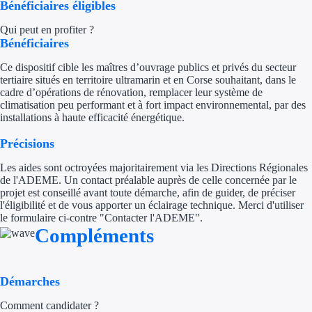
Bénéficiaires éligibles
Trouvez des idées de dép
Qui peut en profiter ?
Bénéficiaires
Quelles aides pour votre
Ce dispositif cible les maîtres d’ouvrage publics et privés du secteur
tertiaire situés en territoire ultramarin et en Corse souhaitant, dans le
Ouvrage
cadre d’opérations de rénovation, remplacer leur système de
climatisation peu performant et à fort impact environnemental, par des
Territoires
installations à haute efficacité énergétique.
Précisions
Régions de A à H
Les aides sont octroyées majoritairement via les Directions Régionales
Aides Région Auve
de l'ADEME. Un contact préalable auprès de celle concernée par le
projet est conseillé avant toute démarche, afin de guider, de préciser
Aides Région Bou
l'éligibilité et de vous apporter un éclairage technique. Merci d'utiliser
le formulaire ci-contre "Contacter l'ADEME".
Compléments
Aides Région Bret
Aides Région Centr
Démarches
Aides Région Cors
Comment candidater ?