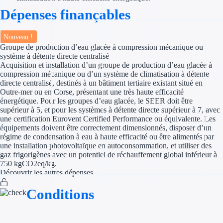
Dépenses finançables
Appel à projet
Nouveau !
Avance rembo
Groupe de production d’eau glacée à compression mécanique ou
système à détente directe centralisé
Garantie banca
Acquisition et installation d’un groupe de production d’eau glacée à
compression mécanique ou d’un système de climatisation à détente
directe centralisé, destinés à un bâtiment tertiaire existant situé en
Par financeur
Outre-mer ou en Corse, présentant une très haute efficacité
énergétique. Pour les groupes d’eau glacée, le SEER doit être
Aides par organism
supérieur à 5, et pour les systèmes à détente directe supérieur à 7, avec
une certification Eurovent Certified Performance ou équivalente. Les
équipements doivent être correctement dimensionnés, disposer d’un
Aides Bpifran
régime de condensation à eau à haute efficacité ou être alimentés par
une installation photovoltaïque en autoconsommation, et utiliser des
Aides ADEM
gaz frigorigènes avec un potentiel de réchauffement global inférieur à
750 kgCO2eq/kg.
Tous les finan
Découvrir les autres dépenses
Conditions
Solutions MAPi
Simulateur d'éligibilité