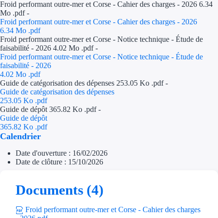
Froid performant outre-mer et Corse - Cahier des charges - 2026 6.34
Aides Région Gran
Mo .pdf -
Froid performant outre-mer et Corse - Cahier des charges - 2026
Aides Région Haut
6.34 Mo
.pdf
Froid performant outre-mer et Corse - Notice technique - Étude de
faisabilité - 2026 4.02 Mo .pdf -
Régions de I à P
Froid performant outre-mer et Corse - Notice technique - Étude de
faisabilité - 2026
Aides Région Île-d
4.02 Mo
.pdf
Guide de catégorisation des dépenses 253.05 Ko .pdf -
Guide de catégorisation des dépenses
Aides Région Nor
253.05 Ko
.pdf
Guide de dépôt 365.82 Ko .pdf -
Aides Région Nouve
Guide de dépôt
365.82 Ko
.pdf
Aides Région Occit
Calendrier
Date d'ouverture : 16/02/2026
Aides Région PAC
Date de clôture : 15/10/2026
Aides Région Pays 
Documents (4)
Outre-mer
Froid performant outre-mer et Corse - Cahier des charges