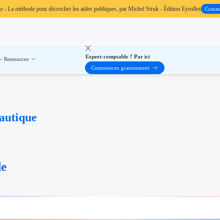
ge
- La méthode pour décrocher les aides publiques, par Michel Struk - Édition Eyrolles
Comm
Expert-comptable ? Par ici
Ressources
Commencez gratuitement
nautique
de