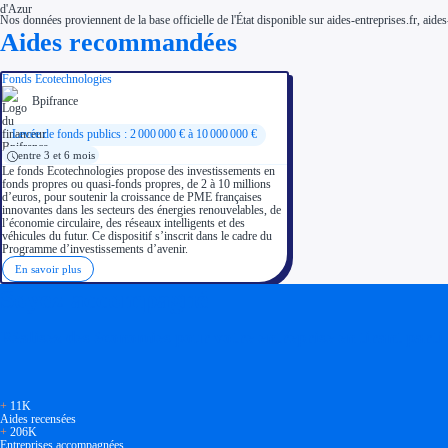
Nos données proviennent de la base officielle de l'État disponible sur aides-entreprises.fr, aides
Aides recommandées
Fonds Ecotechnologies
Bpifrance
Levée de fonds publics : 2 000 000 € à 10 000 000 €
entre 3 et 6 mois
Le fonds Ecotechnologies propose des investissements en
fonds propres ou quasi-fonds propres, de 2 à 10 millions
d’euros, pour soutenir la croissance de PME françaises
innovantes dans les secteurs des énergies renouvelables, de
l’économie circulaire, des réseaux intelligents et des
véhicules du futur. Ce dispositif s’inscrit dans le cadre du
Programme d’investissements d’avenir.
En savoir plus
Soyez accompagné
Réalisez des économies pour votre entreprise en tirant parti
+
11K
Aides recensées
+
206K
Entreprises accompagnées