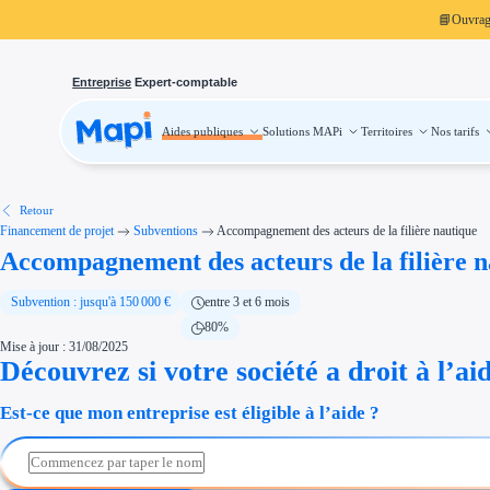
📘
Ouvra
Entreprise
Expert-comptable
Aides publiques
Solutions MAPi
Territoires
Nos tarifs
Aides publiques
Projets finançables
Investissement
Aides à l'investissement
Aides immobilier entreprise
Aides financières entreprise
Retour
Thématiques
Financement de projet
Subventions
Accompagnement des acteurs de la filière nautique
Financement innovation
Accompagnement des acteurs de la filière 
Transition écologique
Développement international
Transition numérique
Économies d'énergie et d'eau
Subvention : jusqu'à 150 000 €
entre 3 et 6 mois
Aides RSE entreprise
80%
Étapes de vie
Mise à jour : 31/08/2025
Création d'entreprise
Cession d'entreprise
Découvrez si votre société a droit à l’ai
Entreprise en difficulté
Aides Ressources Humaines
Est-ce que mon entreprise est éligible à l’aide ?
Type de financements
Aides sans remboursement
Subventions
Concours entreprise
Réduction des coûts
Accompagnement entreprise