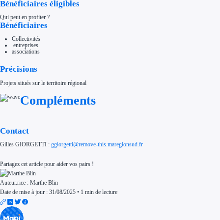
Bénéficiaires éligibles
Aides Région Normandie
Aides Région Nouvelle-Aquitaine
Qui peut en profiter ?
Aides Région Occitanie
Bénéficiaires
Aides Région PACA
Aides Région Pays de la Loire
Collectivités
Outre-mer
entreprises
Aides Région Guadeloupe
associations
Aides Région Guyane
Aides Région Martinique
Aides Région Mayotte
Précisions
Aides Région Réunion
Couvertures
Projets situés sur le territoire régional
Aides Nationales
Aides Européennes
Compléments
Nos tarifs
Recherche autonome
Accompagnement
Ressources
Contact
FAQ
Blog
Gilles GIORGETTI :
ggiorgetti@
remove-this.
maregionsud.fr
Nos guides
Nos partenaires
Contactez-nous
Partagez cet article pour aider vos pairs !
Auteur.rice :
Marthe Blin
Date de mise à jour : 31/08/2025
•
1 min de lecture