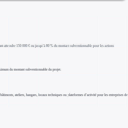
ant atteindre 150 000 € ou jusqu’à 80 % du montant subventionnable pour les actions
maximum du montant subventionnable du projet.
e bâtiments, ateliers, hangars, locaux techniques ou plateformes d’activité pour les entreprises de