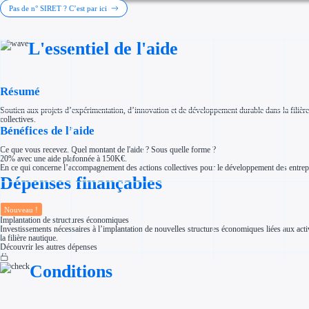
Investir dans une entreprise
Pas de n° SIRET ? C’est par ici
Aides Fiscales et sociales
Crédits & réductions d'impôt
Exonération fiscale
L'essentiel de l'aide
Aides Urssaf
Prêts publics
Prêt entreprise
Prêt d'honneur
Appel à projet
Résumé
Avance remboursable
Garantie bancaire entreprise
Soutien aux projets d’expérimentation, d’innovation et de développement durable dans la filiè
Par financeur
collectives.
Aides par organisme financeur
Bénéfices de l’aide
Aides Bpifrance
Aides ADEME
Ce que vous recevez. Quel montant de l'aide ? Sous quelle forme ?
Tous les financeurs
20% avec une aide plafonnée à 150K€.
Solutions MAPi
En ce qui concerne l’accompagnement des actions collectives pour le développement des entrep
Simulateur d'éligibilité
Dépenses finançables
Trouvez des idées de dépenses éligibles
Quelles aides pour votre secteur ?
Ouvrage
Nouveau !
Territoires
Implantation de structures économiques
Régions de A à H
Investissements nécessaires à l’implantation de nouvelles structures économiques liées aux activit
Aides Région Auvergne-Rhône-Alpes
la filière nautique.
Aides Région Bourgogne-Franche-Comté
Découvrir les autres dépenses
Aides Région Bretagne
Aides Région Centre-Val de Loire
Conditions
Aides Région Corse
Aides Région Grand-Est
Aides Région Hauts-de-France
Régions de I à P
Aides Région Île-de-France