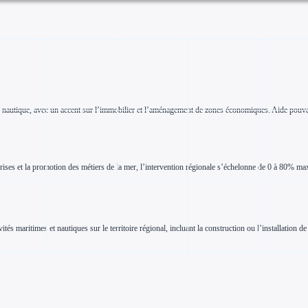
re nautique, avec un accent sur l’immobilier et l’aménagement de zones économiques. Aide pouv
rises et la promotion des métiers de la mer, l’intervention régionale s’échelonne de 0 à 80% 
és maritimes et nautiques sur le territoire régional, incluant la construction ou l’installation d