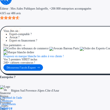
Éditeur :
Mes Aides Publiques Infogreffe
, +206 000 entreprises accompagnées
4.8
/
5
sur
486
avis
Vous êtes un :
Expert-comptable ?
Avocat ?
Expert en financement ?
Nos partenaires
Proposez en marque blanche les aides à vos clients !
Vos 5 premiers SIRET inclus
240+ cabinets convaincus !
Découvrez l’accès Expert
Entreprise ?
Région Sud Provence-Alpes-Côte d'Azur
L'essentiel de l'aide
Conditions
Compléments
Source