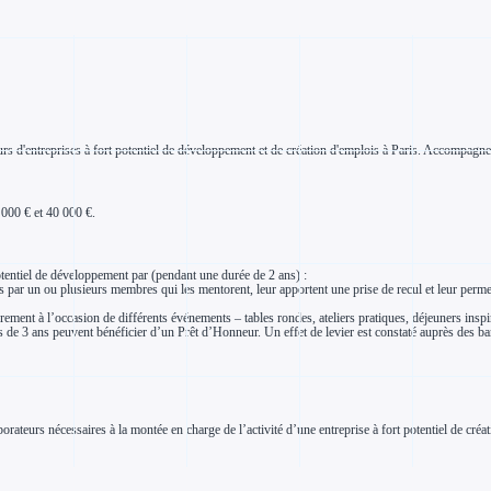
eurs d'entreprises à fort potentiel de développement et de création d'emplois à Paris. Accompagn
 000 € et 40 000 €.
otentiel de développement par (pendant une durée de 2 ans) :
r un ou plusieurs membres qui les mentorent, leur apportent une prise de recul et leur permett
èrement à l’occasion de différents événements – tables rondes, ateliers pratiques, déjeuners insp
s de 3 ans peuvent bénéficier d’un Prêt d’Honneur. Un effet de levier est constaté auprès des b
orateurs nécessaires à la montée en charge de l’activité d’une entreprise à fort potentiel de cré