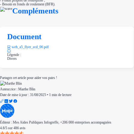
- Fonds propres de l'entreprise ;
- Besoin en fonds de roulement (BFR).
Compléments
Document
web_a5_flyer_ecd_06.pdf
Légende :
Divers
Partagez cet article pour aider vos pairs !
Auteur.rice :
Marthe Blin
Date de mise à jour : 31/08/2025
•
1 min de lecture
Éditeur :
Mes Aides Publiques Infogreffe
, +206 000 entreprises accompagnées
4.8
/
5
sur
486
avis