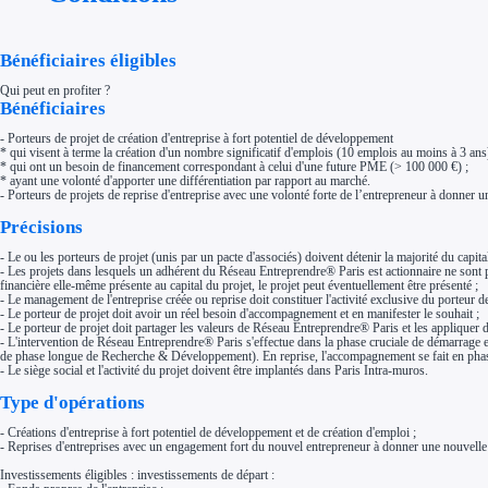
Aides Région Normandie
Aides Région Nouvelle-Aquitaine
Aides Région Occitanie
Aides Région PACA
Bénéficiaires éligibles
Aides Région Pays de la Loire
Outre-mer
Qui peut en profiter ?
Aides Région Guadeloupe
Bénéficiaires
Aides Région Guyane
Aides Région Martinique
- Porteurs de projet de création d'entreprise à fort potentiel de développement
Aides Région Mayotte
* qui visent à terme la création d'un nombre significatif d'emplois (10 emplois au moins à 3 ans)
Aides Région Réunion
* qui ont un besoin de financement correspondant à celui d'une future PME (> 100 000 €) ;
* ayant une volonté d'apporter une différentiation par rapport au marché.
Couvertures
- Porteurs de projets de reprise d'entreprise avec une volonté forte de l’entrepreneur à donner un
Aides Nationales
Aides Européennes
Précisions
Nos tarifs
Recherche autonome
- Le ou les porteurs de projet (unis par un pacte d'associés) doivent détenir la majorité du capital
Accompagnement
- Les projets dans lesquels un adhérent du Réseau Entreprendre® Paris est actionnaire ne sont pas
Ressources
financière elle-même présente au capital du projet, le projet peut éventuellement être présenté ;
FAQ
- Le management de l'entreprise créée ou reprise doit constituer l'activité exclusive du porteur de
Blog
- Le porteur de projet doit avoir un réel besoin d'accompagnement et en manifester le souhait ;
Nos guides
- Le porteur de projet doit partager les valeurs de Réseau Entreprendre® Paris et les appliquer d
Nos partenaires
- L'intervention de Réseau Entreprendre® Paris s'effectue dans la phase cruciale de démarrage e
Contactez-nous
de phase longue de Recherche & Développement). En reprise, l'accompagnement se fait en phase avan
- Le siège social et l'activité du projet doivent être implantés dans Paris Intra-muros.
Type d'opérations
- Créations d'entreprise à fort potentiel de développement et de création d'emploi ;
- Reprises d'entreprises avec un engagement fort du nouvel entrepreneur à donner une nouvelle i
Investissements éligibles : investissements de départ :