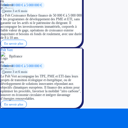
Prêt : 50 000 € à 5 000 000 €
entre 3 et 6 mois
Le Prêt Croissance Relance finance de 50 000 € à 5 000 000
€ les programmes de développement des PME et ETI, sans
garantie sur les actifs ni le patrimoine du dirigeant. Il
accompagne les investissements immatériels, corporels à
faible valeur de gage, opérations de croissance externe
majoritaire et besoins en fonds de roulement, avec une durée
de 8 à 10 ans.
En savoir plus
Prêt Vert
Bpifrance
Prêt : 50 000 € à 5 000 000 €
entre 3 et 6 mois
Le Prêt Vert accompagne les TPE, PME et ETI dans leurs
projets de transition écologique et énergétique, ou de
développement de solutions innovantes répondant aux
objectifs climatiques européens. Il finance des actions pour
optimiser les procédés, favoriser la mobilité “zéro carbone”,
innover en économie circulaire et intégrer davantage
d’énergies renouvelables.
En savoir plus
Soyez accompagné
Réalisez des économies pour votre entreprise en tirant parti