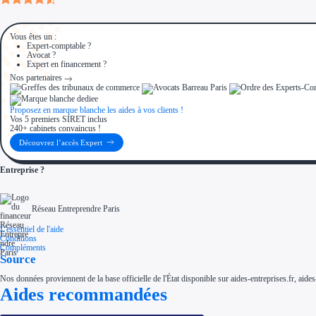
Vous êtes un :
Expert-comptable ?
Avocat ?
Expert en financement ?
Nos partenaires
Proposez en marque blanche les aides à vos clients !
Vos 5 premiers SIRET inclus
240+ cabinets convaincus !
Découvrez l’accès Expert
Entreprise ?
Réseau Entreprendre Paris
L'essentiel de l'aide
Conditions
Compléments
Source
Nos données proviennent de la base officielle de l'État disponible sur aides-entreprises.fr, aides
Aides recommandées