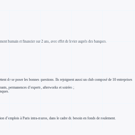
ement humain et financier sur 2 ans, avec effet de levier auprès des banques.
ent de se poser les bonnes questions. Ils rejoignent aussi un club composé de 10 entreprises
irants, permanences d’experts, afterworks et soirées ;
anques.
ation d’emplois à Paris intra-muros, dans le cadre du besoin en fonds de roulement.