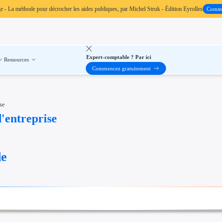
ge
- La méthode pour décrocher les aides publiques, par Michel Struk - Édition Eyrolles
Comm
Expert-comptable ? Par ici
Ressources
Commencez gratuitement
ise
d'entreprise
de