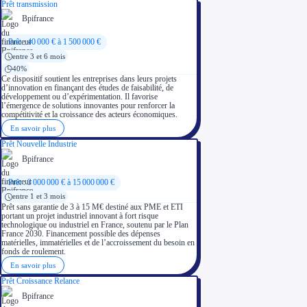
Prêt transmission
Bpifrance
Prêt : 40 000 € à 1 500 000 €
entre 3 et 6 mois
40%
Ce dispositif soutient les entreprises dans leurs projets
d’innovation en finançant des études de faisabilité, de
développement ou d’expérimentation. Il favorise
l’émergence de solutions innovantes pour renforcer la
compétitivité et la croissance des acteurs économiques.
En savoir plus
Prêt Nouvelle Industrie
Bpifrance
Prêt : 3 000 000 € à 15 000 000 €
entre 1 et 3 mois
Prêt sans garantie de 3 à 15 M€ destiné aux PME et ETI
portant un projet industriel innovant à fort risque
technologique ou industriel en France, soutenu par le Plan
France 2030. Financement possible des dépenses
matérielles, immatérielles et de l’accroissement du besoin en
fonds de roulement.
En savoir plus
Prêt Croissance Relance
Bpifrance