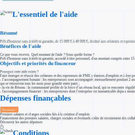
Investir dans une entreprise
Aides Fiscales et sociales
Crédits & réductions d'impôt
L'essentiel de l'aide
Exonération fiscale
Aides Urssaf
Prêts publics
Prêt entreprise
Résumé
Prêt d'honneur
Appel à projet
Avance remboursable
Prêt d'honneur sans intérêt ni garantie, de 15 000 € à 40 000 €, destiné aux créateurs et repren
Garantie bancaire entreprise
Bénéfices de l’aide
Par financeur
Aides par organisme financeur
Ce que vous recevez. Quel montant de l'aide ? Sous quelle forme ?
Aides Bpifrance
Prêt d'honneur sans intérêt ni garantie, accordé à titre personnel, d'un montant compris entre 15
Aides ADEME
Objectifs et priorités du financeur
Tous les financeurs
Pourquoi cette aide existe ?
Solutions MAPi
Faire émerger et réussir des créateurs et des repreneurs de PME créatrices d'emplois et à fort p
Simulateur d'éligibilité
- l’accompagnement humain : les entrepreneurs sont accompagnés mensuellement pendant 2 ans pa
Trouvez des idées de dépenses éligibles
qui se retrouvent tous les mois pour grandir entre pairs ;
Quelles aides pour votre secteur ?
- la vie de Réseau : la communauté profite de la force d’un réseau local, qui se rencontre réguli
Ouvrage
- l'accompagnement financier : les entrepreneurs dont l’entreprise est immatriculée depuis moin
Territoires
Dépenses finançables
Régions de A à H
Aides Région Auvergne-Rhône-Alpes
Aides Région Bourgogne-Franche-Comté
Aides Région Bretagne
Nouveau !
Aides Région Centre-Val de Loire
Premiers salaires et charges sociales liés à la création d’emplois
Aides Région Corse
Financement des premiers salaires, charges sociales et éventuels coûts de recrutement des collab
Aides Région Grand-Est
Découvrir les autres dépenses
Aides Région Hauts-de-France
Régions de I à P
Conditions
Aides Région Île-de-France