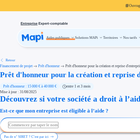
📘
Ouvra
Entreprise
Expert-comptable
Aides publiques
Solutions MAPi
Territoires
Nos tarifs
Aides publiques
Projets finançables
Investissement
Aides à l'investissement
Aides immobilier entreprise
Aides financières entreprise
Retour
Thématiques
Financement de projet
Prêt d'honneur
Prêt d'honneur pour la création et reprise d'entrepr
Financement innovation
Prêt d'honneur pour la création et reprise 
Transition écologique
Développement international
Transition numérique
Économies d'énergie et d'eau
Prêt d'honneur : 15 000 € à 40 000 €
entre 1 et 3 mois
Aides RSE entreprise
Mise à jour : 31/08/2025
Étapes de vie
Découvrez si votre société a droit à l’ai
Création d'entreprise
Cession d'entreprise
Entreprise en difficulté
Est-ce que mon entreprise est éligible à l’aide ?
Aides Ressources Humaines
Type de financements
Aides sans remboursement
Subventions
Concours entreprise
Réduction des coûts
Pas de n° SIRET ? C’est par ici
Accompagnement entreprise