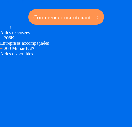
parti des financements publics
Trouvez des idées de dép
Commencer maintenant
Quelles aides pour votre
+
11K
Aides recensées
Ouvrage
+
206K
Entreprises accompagnées
+
260 Milliards d'€
Territoires
Aides disponibles
Régions de A à H
Aides Région Auve
Aides Région Bou
Aides Région Bret
Aides Région Centr
Aides Région Cors