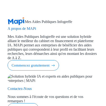
Aides Région Gran
Aides Région Haut
Mes Aides Publiques Infogreffe
Régions de I à P
A propos de MAPi
Aides Région Île-d
Mes Aides Publiques Infogreffe est une solution hybride
alliant le meilleur du cabinet en financement et plateforme
IA. MAPi permet aux entreprises de bénéficier des aides
Aides Région Nor
publiques qui correspondent à leur profil en facilitant leurs
recherches, leurs démarches ainsi qu'en montant les dossiers
Aides Région Nouve
de A à Z.
Aides Région Occit
Commencez gratuitement
Aides Région PAC
Aides Région Pays 
Contactez-Nous
Nous sommes à l'écoute de vos questions et de vos
Outre-mer
remarques !