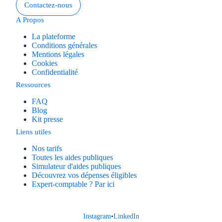
Aides Région Guad
Contactez-nous
A Propos
Aides Région Guya
La plateforme
Aides Région Mart
Conditions générales
Mentions légales
Cookies
Aides Région Mayo
Confidentialité
Ressources
Aides Région Réun
FAQ
Couvertures
Blog
Kit presse
Aides Nationales
Liens utiles
Nos tarifs
Aides Européennes
Toutes les aides publiques
Simulateur d'aides publiques
Découvrez vos dépenses éligibles
Nos tarifs
Expert-comptable ? Par ici
Recherche autonome
Instagram
•
LinkedIn
Accompagnement