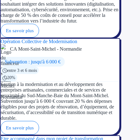
Concours entr
souhaitant intégrer des solutions innovantes (digitalisation,
automatisation, cybersécurité, environnement, etc.). Prise en
charge de 50 % des coûts de conseil pour accélérer la
Réduction des 
transformation vers l’industrie du futur.
Accompagneme
En savoir plus
Opération Collective de Modernisation
Investir dans 
CA Mont-Saint-Michel - Normandie
Aides Fiscales et so
Subvention : jusqu'à 6 000 €
entre 3 et 6 mois
Crédits & rédu
20%
Soutien à la modernisation et au développement des
Exonération fi
entreprises artisanales, commerciales et de services de
proximité du Sud-Manche-Baie du Mont-Saint-Michel.
Aides Urssaf
Subvention jusqu’à 6 000 € couvrant 20 % des dépenses
éligibles pour des projets de rénovation, d’équipement, de
sécurisation, d’accessibilité ou de transition numérique et
Prêts publics
durable.
Prêt entrepris
En savoir plus
Etre accompagné dans mon projet de transformation
Prêt d'honneu