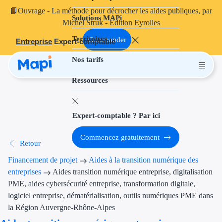
📘
Ouvrage
- La méthode pour décrocher les aides publiques, par
Solutions MAPi
Projets finançables
Michel Struk - Édition Eyrolles
Territoires
Investissement
Commander
Entreprise
Expert-comptable
Nos tarifs
Aides à l'inves
Ressources
Aides immobili
Aides financiè
Expert-comptable ? Par ici
Thématiques
Commencez gratuitement
Retour
Financement i
Financement de projet
Aides à la transition numérique des
Transition éco
entreprises
Aides transition numérique entreprise, digitalisation
PME, aides cybersécurité entreprise, transformation digitale,
Développement
logiciel entreprise, dématérialisation, outils numériques PME dans
la Région Auvergne-Rhône-Alpes
Transition nu