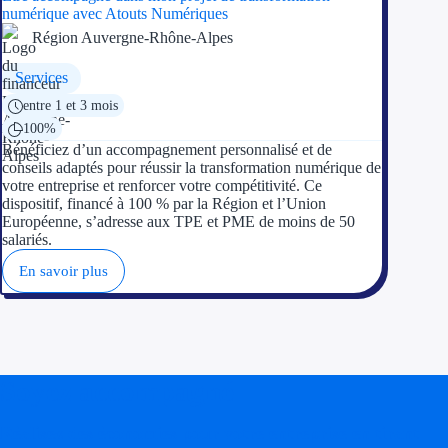
numérique avec Atouts Numériques
Région Auvergne-Rhône-Alpes
Appel à projet
Services
Avance rembo
entre 1 et 3 mois
Garantie banca
100%
Bénéficiez d’un accompagnement personnalisé et de
conseils adaptés pour réussir la transformation numérique de
Par financeur
votre entreprise et renforcer votre compétitivité. Ce
dispositif, financé à 100 % par la Région et l’Union
Aides par organism
Européenne, s’adresse aux TPE et PME de moins de 50
salariés.
Aides Bpifran
En savoir plus
Aides ADEM
Tous les finan
Soyez accompagné
Solutions MAPi
Réalisez des économies pour votre entreprise en tirant
Simulateur d'éligibilité