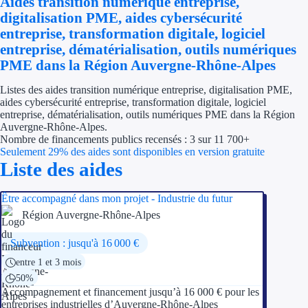
Aides transition numérique entreprise,
Économies d'én
digitalisation PME, aides cybersécurité
entreprise, transformation digitale, logiciel
Aides RSE ent
entreprise, dématérialisation, outils numériques
PME dans la Région Auvergne-Rhône-Alpes
Étapes de vie
Listes des aides transition numérique entreprise, digitalisation PME,
aides cybersécurité entreprise, transformation digitale, logiciel
Création d'ent
entreprise, dématérialisation, outils numériques PME dans la Région
Auvergne-Rhône-Alpes.
Cession d'entr
Nombre de financements publics recensés : 3 sur 11 700+
Seulement 29% des aides sont disponibles en version gratuite
Entreprise en d
Liste des aides
Aides Ressour
Être accompagné dans mon projet - Industrie du futur
Région Auvergne-Rhône-Alpes
Type de financements
Subvention : jusqu'à 16 000 €
Aides sans rembou
entre 1 et 3 mois
50%
Subventions
Accompagnement et financement jusqu’à 16 000 € pour les
entreprises industrielles d’Auvergne-Rhône-Alpes