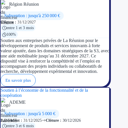
Région Réunion
Appel à projet
Subvention : jusqu'à 250 000 €
Clôture :
31/12/2027
Avance rembo
entre 1 et 3 mois
100%
Garantie banca
Soutien aux entreprises privées de La Réunion pour le
développement de produits et services innovants à forte
Par financeur
valeur ajoutée, dans les domaines stratégiques de la S3, avec
une aide mobilisable jusqu’au 31 décembre 2027. Ce
dispositif vise à renforcer la compétitivité et l’emploi en
Aides par organism
accompagnant des projets individuels ou collaboratifs de
recherche, développement expérimental et innovation.
Aides Bpifran
En savoir plus
Aides ADEM
Soutien à l’économie de la fonctionnalité et de la
coopération
Tous les finan
ADEME
Solutions MAPi
Subvention : jusqu'à 5 000 €
Lancement :
31/12/2025
Clôture :
30/12/2026
Simulateur d'éligibilité
entre 3 et 6 mois