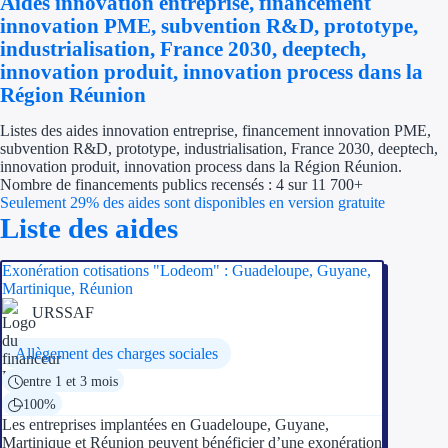
Aides innovation entreprise, financement
Économies d'én
innovation PME, subvention R&D, prototype,
industrialisation, France 2030, deeptech,
Aides RSE ent
innovation produit, innovation process dans la
Région Réunion
Étapes de vie
Listes des aides innovation entreprise, financement innovation PME,
subvention R&D, prototype, industrialisation, France 2030, deeptech,
Création d'ent
innovation produit, innovation process dans la Région Réunion.
Nombre de financements publics recensés : 4 sur 11 700+
Cession d'entr
Seulement 29% des aides sont disponibles en version gratuite
Liste des aides
Entreprise en d
Exonération cotisations "Lodeom" : Guadeloupe, Guyane,
Aides Ressour
Martinique, Réunion
URSSAF
Type de financements
Allègement des charges sociales
Aides sans rembou
entre 1 et 3 mois
100%
Subventions
Les entreprises implantées en Guadeloupe, Guyane,
Martinique et Réunion peuvent bénéficier d’une exonération