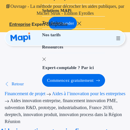
📘
Ouvrage
- La méthode pour décrocher les aides publiques, par
Solutions MAPi
Projets finançables
Michel Struk - Édition Eyrolles
Territoires
Investissement
Commander
Entreprise
Expert-comptable
Nos tarifs
Aides à l'inves
Ressources
Aides immobili
Aides financiè
Expert-comptable ? Par ici
Thématiques
Commencez gratuitement
Retour
Financement i
Financement de projet
Aides à l’innovation pour les entreprises
Transition éco
Aides innovation entreprise, financement innovation PME,
subvention R&D, prototype, industrialisation, France 2030,
Développement
deeptech, innovation produit, innovation process dans la Région
Réunion
Transition nu