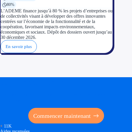
80%
Trouvez des idées de dép
L’ADEME finance jusqu’à 80 % les projets d’entreprises ou
de collectivités visant à développer des offres innovantes
centrées sur l’économie de la fonctionnalité et de la
Quelles aides pour votre
coopération, favorisant impacts environnementaux,
économiques et sociaux. Dépôt des dossiers ouvert jusqu’au
Ouvrage
30 décembre 2026.
En savoir plus
Territoires
Régions de A à H
Aides Région Auve
Soyez accompagné
Aides Région Bou
Réalisez des économies pour votre entreprise en tirant
Aides Région Bret
parti des financements publics
Aides Région Centr
Commencer maintenant
Aides Région Cors
+
11K
Aides recensées