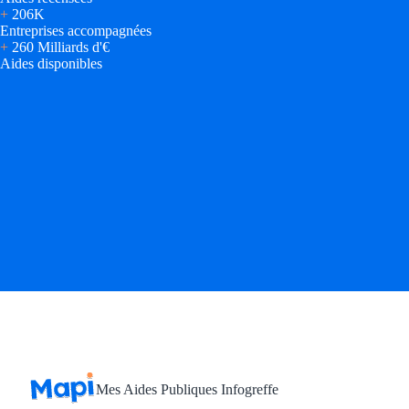
Aides Région Gran
+
206K
Entreprises accompagnées
+
260 Milliards d'€
Aides Région Haut
Aides disponibles
Régions de I à P
Aides Région Île-d
Aides Région Nor
Aides Région Nouve
Aides Région Occit
Aides Région PAC
Aides Région Pays 
Outre-mer
Mes Aides Publiques Infogreffe