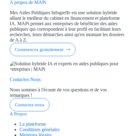
Aides Région Guad
A propos de MAPi
Mes Aides Publiques Infogreffe est une solution hybride
Aides Région Guya
alliant le meilleur du cabinet en financement et plateforme
IA. MAPi permet aux entreprises de bénéficier des aides
Aides Région Mart
publiques qui correspondent à leur profil en facilitant leurs
recherches, leurs démarches ainsi qu'en montant les dossiers
Aides Région Mayo
de A à Z.
Commencez gratuitement
Aides Région Réun
Couvertures
Contactez-Nous
Aides Nationales
Nous sommes à l'écoute de vos questions et de vos
Aides Européennes
remarques !
Contactez-nous
Nos tarifs
A Propos
Recherche autonome
La plateforme
Conditions générales
Accompagnement
Mentions légales