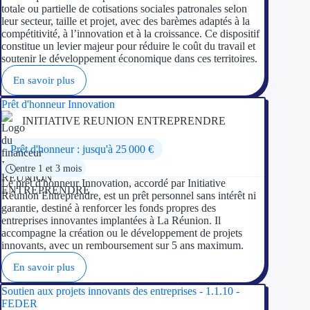
Concours entr
totale ou partielle de cotisations sociales patronales selon
leur secteur, taille et projet, avec des barèmes adaptés à la
compétitivité, à l’innovation et à la croissance. Ce dispositif
Réduction des 
constitue un levier majeur pour réduire le coût du travail et
soutenir le développement économique dans ces territoires.
Accompagneme
En savoir plus
Investir dans 
Prêt d'honneur Innovation
INITIATIVE REUNION ENTREPRENDRE
Aides Fiscales et so
Prêt d'honneur : jusqu'à 25 000 €
Crédits & rédu
entre 1 et 3 mois
Le prêt d'honneur Innovation, accordé par Initiative
Exonération fi
Réunion Entreprendre, est un prêt personnel sans intérêt ni
garantie, destiné à renforcer les fonds propres des
Aides Urssaf
entreprises innovantes implantées à La Réunion. Il
accompagne la création ou le développement de projets
innovants, avec un remboursement sur 5 ans maximum.
Prêts publics
En savoir plus
Prêt entrepris
Soutien aux projets innovants des entreprises - 1.1.10 -
FEDER
Prêt d'honneu