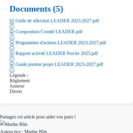
Aides Région Gran
Documents (5)
Aides Région Haut
Grille de sélection LEADER 2023-2027.pdf
Composition Comité LEADER.pdf
Régions de I à P
Programmes d'actions LEADER 2023-2027.pdf
Aides Région Île-d
Rapport activité LEADER Perche 2025.pdf
Aides Région Nor
Guide porteur projet LEADER 2023-2027.pdf
Aides Région Nouve
Légende :
Règlement
Aides Région Occit
Annexe
Divers
Aides Région PAC
Aides Région Pays 
Partagez cet article pour aider vos pairs !
Outre-mer
Auteur.rice :
Marthe Blin