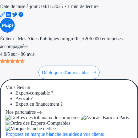
Aides Région Guad
Date de mise à jour : 04/11/2025
•
1 min de lecture
Aides Région Guya
Aides Région Mart
Éditeur :
Mes Aides Publiques Infogreffe
, +206 000 entreprises
Aides Région Mayo
accompagnées
Aides Région Réun
4.8
/
5
sur
486
avis
Couvertures
Débloquer d'autres aides
Aides Nationales
Vous êtes un :
Expert-comptable ?
Aides Européennes
Avocat ?
Expert en financement ?
Nos tarifs
Nos partenaires
Recherche autonome
Proposez en marque blanche les aides à vos clients !
Accompagnement