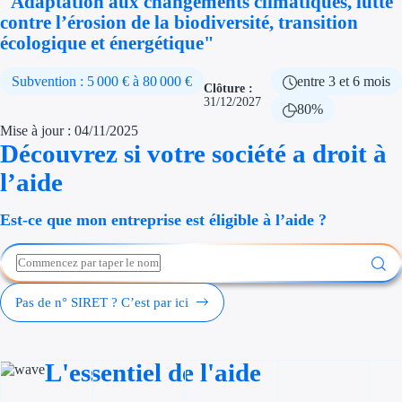
"Adaptation aux changements climatiques, lutte
Économies d'én
contre l’érosion de la biodiversité, transition
écologique et énergétique"
Aides RSE ent
Subvention : 5 000 € à 80 000 €
entre 3 et 6 mois
Clôture :
Étapes de vie
31/12/2027
80%
Mise à jour : 04/11/2025
Création d'ent
Découvrez si votre société a droit à
Cession d'entr
l’aide
Entreprise en d
Est-ce que mon entreprise est éligible à l’aide ?
Aides Ressour
Type de financements
Pas de n° SIRET ? C’est par ici
Aides sans rembou
L'essentiel de l'aide
Subventions