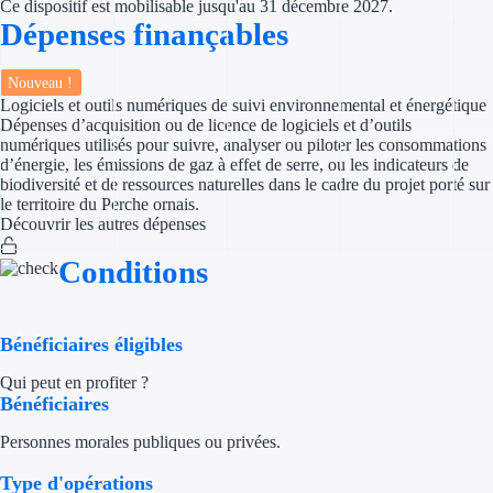
Ce dispositif est mobilisable jusqu'au 31 décembre 2027.
Dépenses finançables
Appel à projet
Nouveau !
Avance rembo
Logiciels et outils numériques de suivi environnemental et énergétique
Dépenses d’acquisition ou de licence de logiciels et d’outils
Garantie banca
numériques utilisés pour suivre, analyser ou piloter les consommations
d’énergie, les émissions de gaz à effet de serre, ou les indicateurs de
biodiversité et de ressources naturelles dans le cadre du projet porté sur
Par financeur
le territoire du Perche ornais.
Découvrir les autres dépenses
Aides par organism
Conditions
Aides Bpifran
Aides ADEM
Bénéficiaires éligibles
Tous les finan
Qui peut en profiter ?
Bénéficiaires
Solutions MAPi
Personnes morales publiques ou privées.
Type d'opérations
Simulateur d'éligibilité