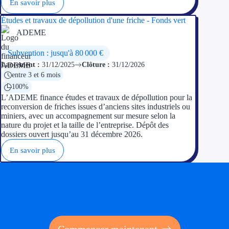
En savoir plus
Études et travaux de dépollution d'une friche - Fonds vert
ADEME
Subvention : jusqu'à 80 000 €
Lancement :
31/12/2025
Clôture :
31/12/2026
entre 3 et 6 mois
100%
L’ADEME finance études et travaux de dépollution pour la
reconversion de friches issues d’anciens sites industriels ou
miniers, avec un accompagnement sur mesure selon la
nature du projet et la taille de l’entreprise. Dépôt des
dossiers ouvert jusqu’au 31 décembre 2026.
En savoir plus
Soyez accompagné
Réalisez des économies pour votre entreprise en tirant
parti des financements publics