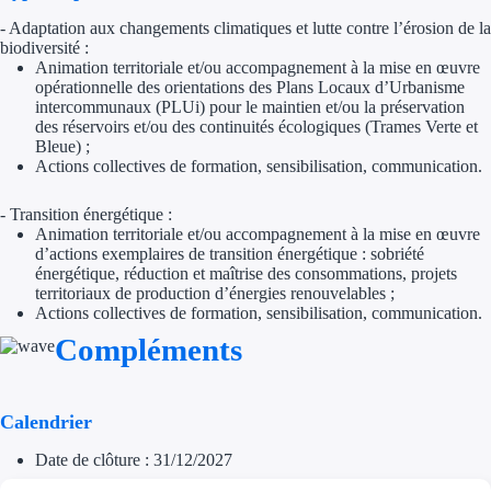
- Adaptation aux changements climatiques et lutte contre l’érosion de la
Trouvez des idées de dép
biodiversité :
Animation territoriale et/ou accompagnement à la mise en œuvre
Quelles aides pour votre
opérationnelle des orientations des Plans Locaux d’Urbanisme
intercommunaux (PLUi) pour le maintien et/ou la préservation
des réservoirs et/ou des continuités écologiques (Trames Verte et
Ouvrage
Bleue) ;
Actions collectives de formation, sensibilisation, communication.
Territoires
- Transition énergétique :
Régions de A à H
Animation territoriale et/ou accompagnement à la mise en œuvre
d’actions exemplaires de transition énergétique : sobriété
énergétique, réduction et maîtrise des consommations, projets
Aides Région Auve
territoriaux de production d’énergies renouvelables ;
Actions collectives de formation, sensibilisation, communication.
Aides Région Bou
Compléments
Aides Région Bret
Aides Région Centr
Calendrier
Date de clôture : 31/12/2027
Aides Région Cors