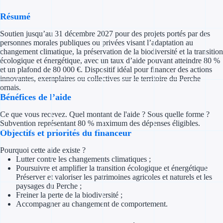
Concours entr
Résumé
Réduction des 
Soutien jusqu’au 31 décembre 2027 pour des projets portés par des
personnes morales publiques ou privées visant l’adaptation au
Accompagneme
changement climatique, la préservation de la biodiversité et la transition
écologique et énergétique, avec un taux d’aide pouvant atteindre 80 %
Investir dans 
et un plafond de 80 000 €. Dispositif idéal pour financer des actions
innovantes, exemplaires ou collectives sur le territoire du Perche
ornais.
Aides Fiscales et so
Bénéfices de l’aide
Crédits & rédu
Ce que vous recevez. Quel montant de l'aide ? Sous quelle forme ?
Subvention représentant 80 % maximum des dépenses éligibles.
Objectifs et priorités du financeur
Exonération fi
Pourquoi cette aide existe ?
Aides Urssaf
Lutter contre les changements climatiques ;
Poursuivre et amplifier la transition écologique et énergétique
Préserver et valoriser les patrimoines agricoles et naturels et les
Prêts publics
paysages du Perche ;
Freiner la perte de la biodiversité ;
Prêt entrepris
Accompagner au changement de comportement.
Prêt d'honneu