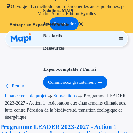
📘
Ouvrage
- La méthode pour décrocher les aides publiques, par
Solutions MAPi
Projets finançables
Michel Struk - Édition Eyrolles
Territoires
Investissement
Commander
Entreprise
Expert-comptable
Nos tarifs
Aides à l'inves
Ressources
Aides immobili
Aides financiè
Expert-comptable ? Par ici
Thématiques
Commencez gratuitement
Retour
Financement i
Financement de projet
Subventions
Programme LEADER
Transition éco
2023-2027 - Action 1 "Adaptation aux changements climatiques,
lutte contre l’érosion de la biodiversité, transition écologique et
Développement
énergétique"
Programme LEADER 2023-2027 - Action 1
Transition nu