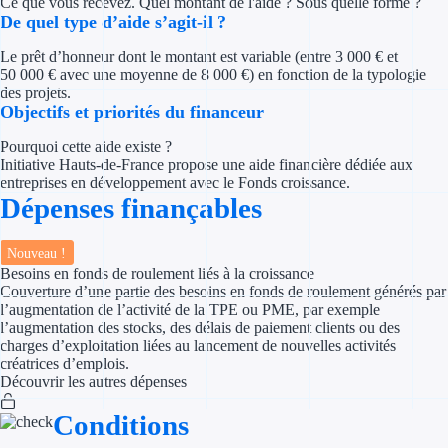
Ce que vous recevez. Quel montant de l'aide ? Sous quelle forme ?
Concours entr
De quel type d’aide s’agit-il ?
Réduction des 
Le prêt d’honneur dont le montant est variable (entre 3 000 € et
50 000 € avec une moyenne de 8 000 €) en fonction de la typologie
des projets.
Accompagneme
Objectifs et priorités du financeur
Investir dans 
Pourquoi cette aide existe ?
Initiative Hauts-de-France propose une aide financière dédiée aux
entreprises en développement avec le Fonds croissance.
Aides Fiscales et so
Dépenses finançables
Crédits & rédu
Nouveau !
Exonération fi
Besoins en fonds de roulement liés à la croissance
Couverture d’une partie des besoins en fonds de roulement générés par
l’augmentation de l’activité de la TPE ou PME, par exemple
Aides Urssaf
l’augmentation des stocks, des délais de paiement clients ou des
charges d’exploitation liées au lancement de nouvelles activités
Prêts publics
créatrices d’emplois.
Découvrir les autres dépenses
Prêt entrepris
Conditions
Prêt d'honneu