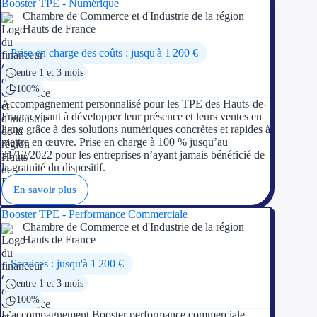
Booster TPE - Numérique
Chambre de Commerce et d'Industrie de la région
Hauts de France
Ressources
Prise en charge des coûts : jusqu'à 1 200 €
FAQ
entre 1 et 3 mois
100%
Blog
Accompagnement personnalisé pour les TPE des Hauts-de-
France visant à développer leur présence et leurs ventes en
Nos guides
ligne grâce à des solutions numériques concrètes et rapides à
mettre en œuvre. Prise en charge à 100 % jusqu’au
Nos partenaires
31/12/2022 pour les entreprises n’ayant jamais bénéficié de
la gratuité du dispositif.
Contactez-nous
En savoir plus
Booster TPE - Performance Commerciale
Chambre de Commerce et d'Industrie de la région
Hauts de France
Services : jusqu'à 1 200 €
entre 1 et 3 mois
100%
L’accompagnement Booster performance commerciale