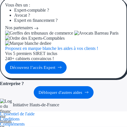
Aides Région Gran
Vous êtes un :
Expert-comptable ?
Avocat ?
Aides Région Haut
Expert en financement ?
Nos partenaires
Régions de I à P
Aides Région Île-d
Proposez en marque blanche les aides à vos clients !
Vos 5 premiers SIRET inclus
Aides Région Nor
240+ cabinets convaincus !
Aides Région Nouve
Découvrez l’accès Expert
Aides Région Occit
Entreprise ?
Aides Région PAC
Débloquer d'autres aides
Aides Région Pays 
Initiative Hauts-de-France
L'essentiel de l'aide
Outre-mer
Conditions
Compléments