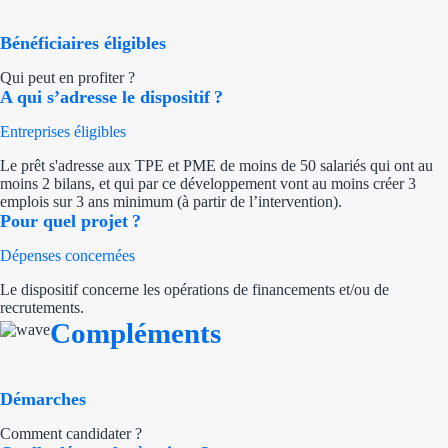
Appel à projet
Bénéficiaires éligibles
Qui peut en profiter ?
Avance rembo
A qui s’adresse le dispositif ?
Garantie banca
Entreprises éligibles
Le prêt s'adresse aux TPE et PME de moins de 50 salariés qui ont au
Par financeur
moins 2 bilans, et qui par ce développement vont au moins créer 3
emplois sur 3 ans minimum (à partir de l’intervention).
Aides par organism
Pour quel projet ?
Dépenses concernées
Aides Bpifran
Le dispositif concerne les opérations de financements et/ou de
Aides ADEM
recrutements.
Compléments
Tous les finan
Solutions MAPi
Démarches
Comment candidater ?
Simulateur d'éligibilité