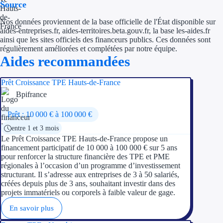
Aides Région Guad
Source
Nos données proviennent de la base officielle de l'État disponible sur
Aides Région Guya
aides-entreprises.fr, aides-territoires.beta.gouv.fr, la base les-aides.fr
ainsi que les sites officiels des financeurs publics. Ces données sont
Aides Région Mart
régulièrement améliorées et complétées par notre équipe.
Aides recommandées
Aides Région Mayo
Prêt Croissance TPE Hauts-de-France
Aides Région Réun
Bpifrance
Couvertures
Prêt : 10 000 € à 100 000 €
entre 1 et 3 mois
Aides Nationales
Le Prêt Croissance TPE Hauts-de-France propose un
financement participatif de 10 000 à 100 000 € sur 5 ans
Aides Européennes
pour renforcer la structure financière des TPE et PME
régionales à l’occasion d’un programme d’investissement
structurant. Il s’adresse aux entreprises de 3 à 50 salariés,
Nos tarifs
créées depuis plus de 3 ans, souhaitant investir dans des
projets immatériels ou corporels à faible valeur de gage.
Recherche autonome
En savoir plus
Accompagnement