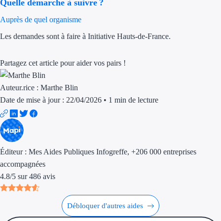
Quelle démarche à suivre ?
Trouvez des idées de dép
Auprès de quel organisme
Les demandes sont à faire à Initiative Hauts-de-France.
Quelles aides pour votre
Ouvrage
Partagez cet article pour aider vos pairs !
Territoires
Auteur.rice :
Marthe Blin
Date de mise à jour : 22/04/2026
•
1 min de lecture
Régions de A à H
Aides Région Auve
Aides Région Bou
Éditeur :
Mes Aides Publiques Infogreffe
, +206 000 entreprises
accompagnées
Aides Région Bret
4.8
/
5
sur
486
avis
Aides Région Centr
Débloquer d'autres aides
Aides Région Cors