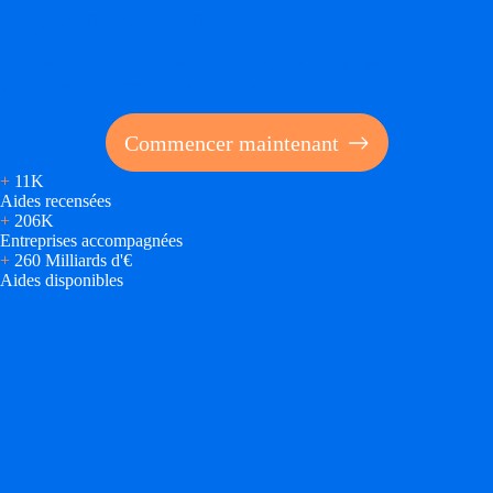
Soyez accompagné
Réalisez des économies pour votre entreprise en tirant
parti des financements publics
Commencer maintenant
+
11K
Aides recensées
+
206K
Entreprises accompagnées
+
260 Milliards d'€
Aides disponibles