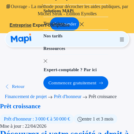
📘
Ouvrage
- La méthode pour décrocher les aides publiques, par
Solutions MAPi
Projets finançables
Michel Struk - Édition Eyrolles
Territoires
Investissement
Commander
Entreprise
Expert-comptable
Nos tarifs
Aides à l'inves
Ressources
Aides immobili
Aides financiè
Expert-comptable ? Par ici
Thématiques
Commencez gratuitement
Retour
Financement i
Financement de projet
Prêt d'honneur
Prêt croissance
Transition éco
Prêt croissance
Développement
Prêt d'honneur : 3 000 € à 50 000 €
entre 1 et 3 mois
Mise à jour : 22/04/2026
Transition nu
Découvrez si votre société a droit à