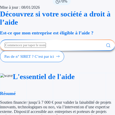
70%
Économies d'én
Mise à jour : 08/01/2026
Découvrez si votre société a droit à
Aides RSE ent
l’aide
Étapes de vie
Est-ce que mon entreprise est éligible à l’aide ?
Création d'ent
Cession d'entr
Pas de n° SIRET ? C’est par ici
Entreprise en d
Aides Ressour
L'essentiel de l'aide
Type de financements
Résumé
Aides sans rembou
Soutien financier jusqu’à 7 000 € pour valider la faisabilité de projets
Subventions
innovants, technologiques ou non, via l’intervention d’une expertise
externe. Dispositif accessible aux entreprises et porteurs de projets