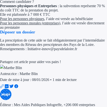
Comment candidater ?
Personnes physiques et Entreprises
: la subvention représente 70 %
Trouvez des idées de dép
du coût TTC de la prestation du projet.
Elle est plafonnée à 7 000 € TTC
Quelles aides pour votre
Pour les personnes physiques
, l’aide est versée au bénéficiaire
Pour les personnes morales (entreprises)
, l’aide est versée directement
au prestataire
Ouvrage
Déposer un dossier
Territoires
La prescription de cette aide se fait obligatoirement par l’intermédiaire
des membres du Réseau des prescripteurs des Pays de la Loire.
Renseignements : Initiative-innov@paysdelaloire.fr
Régions de A à H
Aides Région Auve
Partagez cet article pour aider vos pairs !
Aides Région Bou
Auteur.rice :
Marthe Blin
Date de mise à jour : 08/01/2026
•
1 min de lecture
Aides Région Bret
Aides Région Centr
Aides Région Cors
Éditeur :
Mes Aides Publiques Infogreffe
, +206 000 entreprises