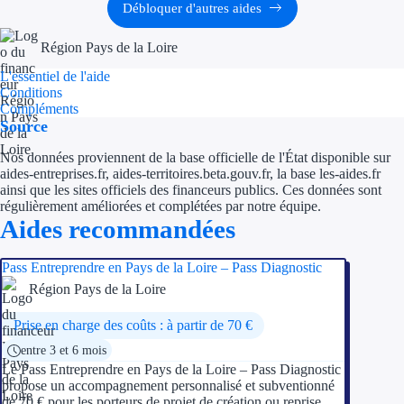
Aides Région Guad
Débloquer d'autres aides
Aides Région Guya
Région Pays de la Loire
L'essentiel de l'aide
Aides Région Mart
Conditions
Compléments
Aides Région Mayo
Source
Aides Région Réun
Nos données proviennent de la base officielle de l'État disponible sur
aides-entreprises.fr, aides-territoires.beta.gouv.fr, la base les-aides.fr
ainsi que les sites officiels des financeurs publics. Ces données sont
Couvertures
régulièrement améliorées et complétées par notre équipe.
Aides recommandées
Aides Nationales
Pass Entreprendre en Pays de la Loire – Pass Diagnostic
Aides Européennes
Région Pays de la Loire
Nos tarifs
Prise en charge des coûts : à partir de 70 €
entre 3 et 6 mois
Recherche autonome
Le Pass Entreprendre en Pays de la Loire – Pass Diagnostic
propose un accompagnement personnalisé et subventionné
Accompagnement
de 70 € pour les porteurs de projet de création ou reprise