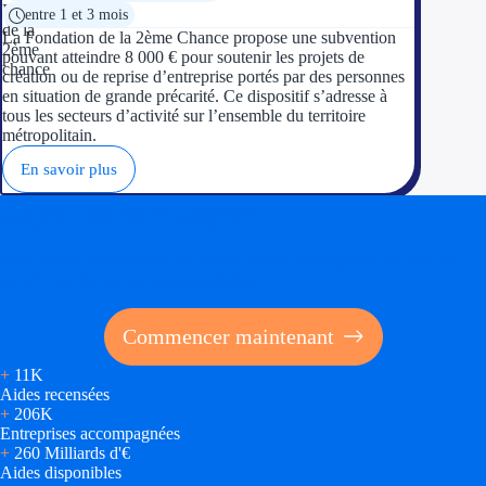
entre 1 et 3 mois
La Fondation de la 2ème Chance propose une subvention
pouvant atteindre 8 000 € pour soutenir les projets de
création ou de reprise d’entreprise portés par des personnes
en situation de grande précarité. Ce dispositif s’adresse à
tous les secteurs d’activité sur l’ensemble du territoire
métropolitain.
En savoir plus
Soyez accompagné
Réalisez des économies pour votre entreprise en tirant
parti des financements publics
Commencer maintenant
+
11K
Aides recensées
+
206K
Entreprises accompagnées
+
260 Milliards d'€
Aides disponibles