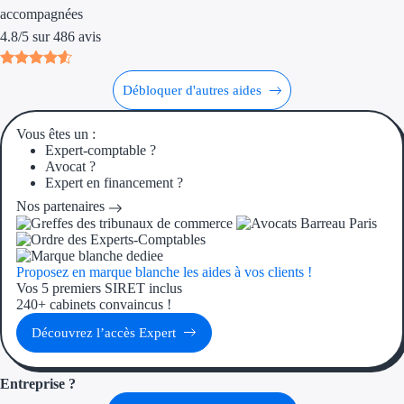
Aides Région Gran
accompagnées
4.8
/
5
sur
486
avis
Aides Région Haut
Débloquer d'autres aides
Régions de I à P
Vous êtes un :
Aides Région Île-d
Expert-comptable ?
Avocat ?
Aides Région Nor
Expert en financement ?
Nos partenaires
Aides Région Nouve
Aides Région Occit
Proposez en marque blanche les aides à vos clients !
Aides Région PAC
Vos 5 premiers SIRET inclus
240+ cabinets convaincus !
Aides Région Pays 
Découvrez l’accès Expert
Outre-mer
Entreprise ?