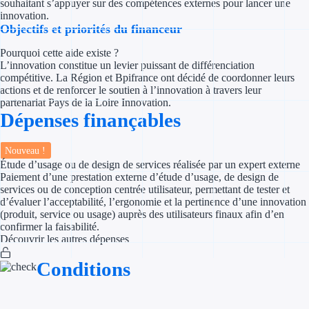
souhaitant s’appuyer sur des compétences externes pour lancer une
Concours entr
innovation.
Objectifs et priorités du financeur
Réduction des 
Pourquoi cette aide existe ?
Accompagneme
L’innovation constitue un levier puissant de différenciation
compétitive. La Région et Bpifrance ont décidé de coordonner leurs
actions et de renforcer le soutien à l’innovation à travers leur
Investir dans 
partenariat Pays de la Loire Innovation.
Dépenses finançables
Aides Fiscales et so
Nouveau !
Crédits & rédu
Étude d’usage ou de design de services réalisée par un expert externe
Paiement d’une prestation externe d’étude d’usage, de design de
Exonération fi
services ou de conception centrée utilisateur, permettant de tester et
d’évaluer l’acceptabilité, l’ergonomie et la pertinence d’une innovation
(produit, service ou usage) auprès des utilisateurs finaux afin d’en
Aides Urssaf
confirmer la faisabilité.
Découvrir les autres dépenses
Prêts publics
Conditions
Prêt entrepris
Prêt d'honneu