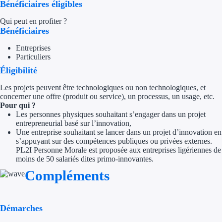
Bénéficiaires éligibles
Appel à projet
Qui peut en profiter ?
Bénéficiaires
Avance rembo
Entreprises
Particuliers
Garantie banca
Éligibilité
Par financeur
Les projets peuvent être technologiques ou non technologiques, et
concerner une offre (produit ou service), un processus, un usage, etc.
Pour qui ?
Aides par organism
Les personnes physiques souhaitant s’engager dans un projet
entrepreneurial basé sur l’innovation,
Aides Bpifran
Une entreprise souhaitant se lancer dans un projet d’innovation en
s’appuyant sur des compétences publiques ou privées externes.
PL2I Personne Morale est proposée aux entreprises ligériennes de
Aides ADEM
moins de 50 salariés dites primo-innovantes.
Tous les finan
Compléments
Solutions MAPi
Démarches
Simulateur d'éligibilité