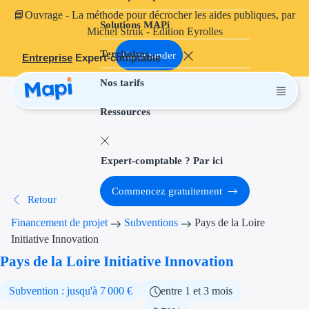
📘
Ouvrage
- La méthode pour décrocher les aides publiques, par
Solutions MAPi
Projets finançables
Michel Struk - Édition Eyrolles
Territoires
Investissement
Commander
Entreprise
Expert-comptable
Nos tarifs
Aides à l'inves
Ressources
Aides immobili
Aides financiè
Expert-comptable ? Par ici
Thématiques
Commencez gratuitement
Retour
Financement i
Financement de projet
Subventions
Pays de la Loire
Transition éco
Initiative Innovation
Pays de la Loire Initiative Innovation
Développement
Subvention : jusqu'à 7 000 €
entre 1 et 3 mois
Transition nu