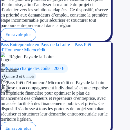
d’entreprise, afin d’analyser la maturité du projet et
d’orienter vers les solutions adaptées. Ce dispositif, réservé
Ressources
en priorité aux demandeurs d’emploi, constitue la première
étape incontournable pour sécuriser et structurer tout
parcours entrepreneurial dans la région.
FAQ
En savoir plus
Blog
Pass Entreprendre en Pays de la Loire – Pass Prêt
d’Honneur / Microcrédit
Nos guides
Région Pays de la Loire
Nos partenaires
Prise en charge des coûts : 200 €
Contactez-nous
entre 3 et 6 mois
Le Pass Prêt d’Honneur / Microcrédit en Pays de la Loire
propose un accompagnement individualisé et une expertise
en ingénierie financière pour optimiser le plan de
financement des créateurs et repreneurs d’entreprise, avec
un accès facilité à des financements publics et privés. Ce
dispositif s’adresse à tous les porteurs de projet souhaitant
sécuriser et structurer leur démarche entrepreneuriale sur le
territoire ligérien.
En savoir plus