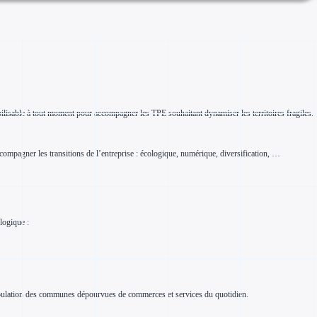
lisable à tout moment pour accompagner les TPE souhaitant dynamiser les territoires fragiles.
ccompagner les transitions de l’entreprise : écologique, numérique, diversification, …
ologique :
a population des communes dépourvues de commerces et services du quotidien.