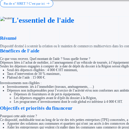
Investir dans une entreprise
Pas de n° SIRET ? C’est par ici
Aides Fiscales et sociales
Crédits & réductions d'impôt
Exonération fiscale
L'essentiel de l'aide
Aides Urssaf
Prêts publics
Prêt entreprise
Prêt d'honneur
Appel à projet
Résumé
Avance remboursable
Garantie bancaire entreprise
Dispositif destiné à soutenir la création ou le maintien de commerces multiservices dans les 
Par financeur
Bénéfices de l’aide
Aides par organisme financeur
Aides Bpifrance
Ce que vous recevez. Quel montant de l'aide ? Sous quelle forme ?
Aides ADEME
Dépenses liées à l’achat de mobilier, à l’aménagement d’un véhicule de tournée, à l’équipement e
Tous les financeurs
Seules les dépenses engagées à compter de la date de dépôt du dossier à la Région seront éligib
Solutions MAPi
Seuil des dépenses éligibles : 4 000 € HT minimum,
Simulateur d'éligibilité
Taux d’intervention de 50 % maximum,
Trouvez des idées de dépenses éligibles
Plafond de l’aide : 15 000 €.
Quelles aides pour votre secteur ?
Investissements non éligibles :
Ouvrage
Investissements liés à l’immobilier (travaux, aménagements, …)
Territoires
Dépenses non indispensables pour l’exercice de l’activité et/ou non conformes aux ambitio
Régions de A à H
Dépenses de fournitures et de petits équipements,
Aides Région Auvergne-Rhône-Alpes
Les dépenses engagées avant le dépôt du dossier à la Région,
Aides Région Bourgogne-Franche-Comté
Les programmes d’investissement dont le coût global est inférieur à 4 000 € HT.
Aides Région Bretagne
Objectifs et priorités du financeur
Aides Région Centre-Val de Loire
Aides Région Corse
Aides Région Grand-Est
Pourquoi cette aide existe ?
Aides Région Hauts-de-France
Ce dispositif, mobilisable tout au long de la vie des très petites entreprises (TPE) concernées
Apporter des solutions aux communes et quartiers qui n'ont pas accès à des commerces de
Régions de I à P
Aider les entrepreneurs qui veulent s'installer dans les communes sans commerce de proxi
Aides Région Île-de-France