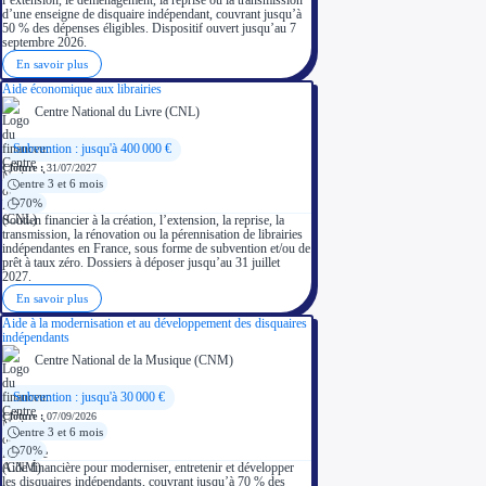
d’une enseigne de disquaire indépendant, couvrant jusqu’à
50 % des dépenses éligibles. Dispositif ouvert jusqu’au 7
septembre 2026.
En savoir plus
Aide économique aux librairies
Centre National du Livre (CNL)
Subvention : jusqu'à 400 000 €
Clôture :
31/07/2027
entre 3 et 6 mois
70%
Soutien financier à la création, l’extension, la reprise, la
transmission, la rénovation ou la pérennisation de librairies
indépendantes en France, sous forme de subvention et/ou de
prêt à taux zéro. Dossiers à déposer jusqu’au 31 juillet
2027.
En savoir plus
Aide à la modernisation et au développement des disquaires
indépendants
Centre National de la Musique (CNM)
Subvention : jusqu'à 30 000 €
Clôture :
07/09/2026
entre 3 et 6 mois
70%
Aide financière pour moderniser, entretenir et développer
les disquaires indépendants, couvrant jusqu’à 70 % des