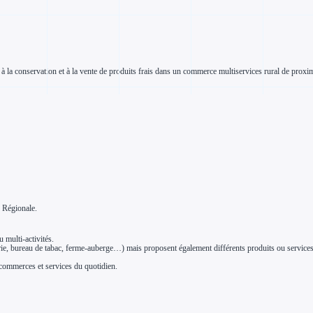
s à la conservation et à la vente de produits frais dans un commerce multiservices rural de prox
e Régionale.
 multi-activités.
rie, bureau de tabac, ferme-auberge…) mais proposent également différents produits ou services a
commerces et services du quotidien.