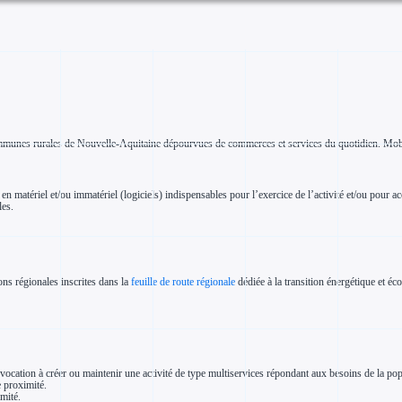
communes rurales de Nouvelle-Aquitaine dépourvues de commerces et services du quotidien. Mobi
n matériel et/ou immatériel (logiciels) indispensables pour l’exercice de l’activité et/ou pour a
les.
ns régionales inscrites dans la
feuille de route régionale
dédiée à la transition énergétique et éc
, a vocation à créer ou maintenir une activité de type multiservices répondant aux besoins de l
 proximité.
mité.