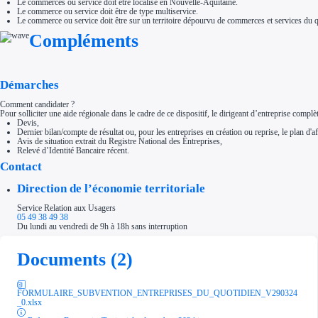
Le commerces ou service doit être localisé en Nouvelle-Aquitaine.
Le commerce ou service doit être de type multiservice.
Le commerce ou service doit être sur un territoire dépourvu de commerces et services du q
Compléments
Démarches
Comment candidater ?
Pour solliciter une aide régionale dans le cadre de ce dispositif, le dirigeant d’entreprise com
Devis,
Dernier bilan/compte de résultat ou, pour les entreprises en création ou reprise, le plan d'af
Avis de situation extrait du Registre National des Entreprises,
Relevé d’Identité Bancaire récent.
Contact
Direction de l’économie territoriale
Service Relation aux Usagers
05 49 38 49 38
Du lundi au vendredi de 9h à 18h sans interruption
Documents (2)
FORMULAIRE_SUBVENTION_ENTREPRISES_DU_QUOTIDIEN_V290324
_0.xlsx