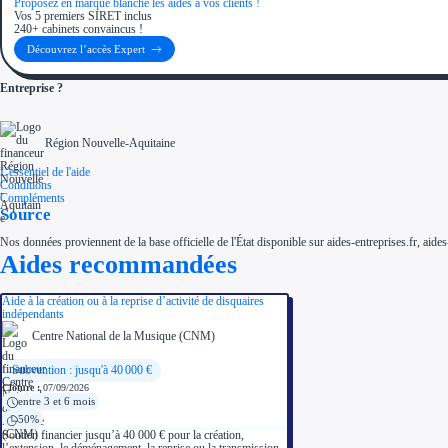
Proposez en marque blanche les aides à vos clients !
Vos 5 premiers SIRET inclus
240+ cabinets convaincus !
Découvrez l’accès Expert
Entreprise ?
Région Nouvelle-Aquitaine
L'essentiel de l'aide
Conditions
Compléments
Source
Nos données proviennent de la base officielle de l'État disponible sur aides-entreprises.fr, aides
Aides recommandées
Aide à la création ou à la reprise d’activité de disquaires
indépendants
Centre National de la Musique (CNM)
Subvention : jusqu'à 40 000 €
Clôture :
07/09/2026
entre 3 et 6 mois
50%
Soutien financier jusqu’à 40 000 € pour la création,
l’extension, le déménagement, la reprise ou la transmission