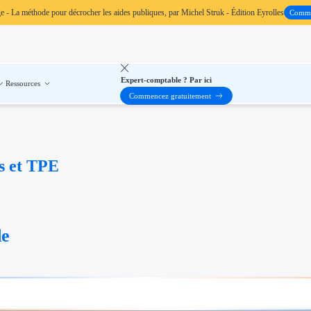
ge
- La méthode pour décrocher les aides publiques, par Michel Struk - Édition Eyrolles
Comm
Expert-comptable ? Par ici
Ressources
Commencez gratuitement
s et TPE
de