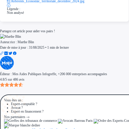
Referents_Economie_Territoriale_decembre_2024.jpg
Légende :
Non analysé
Partagez cet article pour aider vos pairs !
Auteur.rice :
Marthe Blin
Date de mise à jour : 31/08/2025
•
1 min de lecture
Éditeur :
Mes Aides Publiques Infogreffe
, +206 000 entreprises accompagnées
4.8
/
5
sur
486
avis
Vous êtes un :
Expert-comptable ?
Avocat ?
Expert en financement ?
Nos partenaires