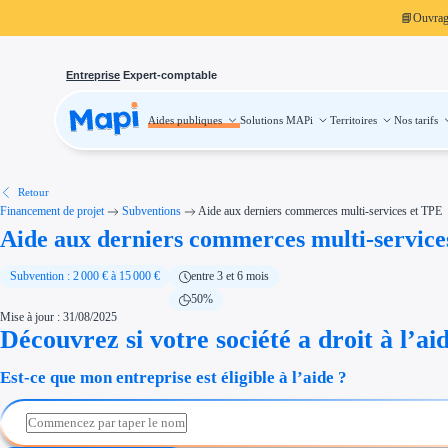
📘
Ouvra
Entreprise
Expert-comptable
Aides publiques
Solutions MAPi
Territoires
Nos tarifs
Aides publiques
Projets finançables
Investissement
Aides à l'investissement
Aides immobilier entreprise
Aides financières entreprise
Retour
Thématiques
Financement de projet
Subventions
Aide aux derniers commerces multi-services et TPE
Financement innovation
Aide aux derniers commerces multi-service
Transition écologique
Développement international
Transition numérique
Économies d'énergie et d'eau
Subvention : 2 000 € à 15 000 €
entre 3 et 6 mois
Aides RSE entreprise
50%
Étapes de vie
Mise à jour : 31/08/2025
Création d'entreprise
Cession d'entreprise
Découvrez si votre société a droit à l’ai
Entreprise en difficulté
Aides Ressources Humaines
Est-ce que mon entreprise est éligible à l’aide ?
Type de financements
Aides sans remboursement
Subventions
Concours entreprise
Réduction des coûts
Accompagnement entreprise