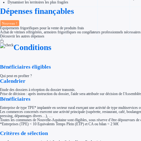
Dynamiser les territoires les plus fragiles
Aides Région Normandie
Aides Région Nouvelle-Aquitaine
Dépenses finançables
Aides Région Occitanie
Aides Région PACA
Aides Région Pays de la Loire
Nouveau !
Outre-mer
Équipements frigorifiques pour la vente de produits frais
Aides Région Guadeloupe
Achat de vitrines réfrigérées, armoires frigorifiques ou congélateurs professionnels nécessaire
Aides Région Guyane
Découvrir les autres dépenses
Aides Région Martinique
Aides Région Mayotte
Conditions
Aides Région Réunion
Couvertures
Aides Nationales
Aides Européennes
Bénéficiaires éligibles
Nos tarifs
Recherche autonome
Accompagnement
Qui peut en profiter ?
Calendrier
Ressources
FAQ
Blog
Etude des dossiers à réception du dossier transmis.
Nos guides
Prise de décision : après instruction du dossier, l'aide sera attribuée sur décision de l'Assemblé
Nos partenaires
Bénéficiaires
Contactez-nous
Entreprise de type TPE* implantée en secteur rural exerçant une activité de type multiservices ou
Les commerces concernés exercent une activité principale (supérette, restaurant, café, boulange
pressing, dépannages divers…), …
Toutes les communes de Nouvelle-Aquitaine sont éligibles, sous réserve d’être dépourvues de 
*Entreprises (TPE) < 10 Equivalents Temps Plein (ETP) et CA ou bilan < 2 M€
Critères de sélection