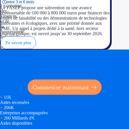
entre 3 et 6 mois
Le FASEP propose une subvention ou une avance
remboursable de 100 000 à 800 000 euros pour financer des
études de faisabilité ou des démonstrations de technologies
innovantes et écologiques, avec une priorité donnée aux
PME. Un appel à projets dédié à la santé, hors secteur
pharmaceutique, est ouvert jusqu’au 30 septembre 2026.
En savoir plus
Soyez accompagné
Réalisez des économies pour votre entreprise en tirant
parti des financements publics
Commencer maintenant
+
11K
Aides recensées
+
206K
Entreprises accompagnées
+
260 Milliards d'€
Aides disponibles