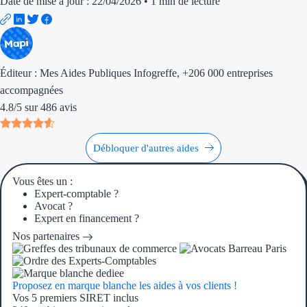
Date de mise à jour : 22/04/2026
•
1 min de lecture
Aides Région Guad
Aides Région Guya
Aides Région Mart
Éditeur :
Mes Aides Publiques Infogreffe
, +206 000 entreprises
Aides Région Mayo
accompagnées
4.8
/
5
sur
486
avis
Aides Région Réun
Débloquer d'autres aides
Couvertures
Vous êtes un :
Aides Nationales
Expert-comptable ?
Avocat ?
Aides Européennes
Expert en financement ?
Nos partenaires
Nos tarifs
Recherche autonome
Proposez en marque blanche les aides à vos clients !
Vos 5 premiers SIRET inclus
Accompagnement