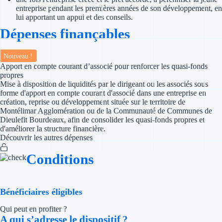
entreprise pendant les premières années de son développement, en
lui apportant un appui et des conseils.
Appel à projet
Dépenses finançables
Avance rembo
Nouveau !
Garantie banca
Apport en compte courant d’associé pour renforcer les quasi-fonds
propres
Mise à disposition de liquidités par le dirigeant ou les associés sous
Par financeur
forme d'apport en compte courant d'associé dans une entreprise en
création, reprise ou développement située sur le territoire de
Aides par organism
Montélimar Agglomération ou de la Communauté de Communes de
Dieulefit Bourdeaux, afin de consolider les quasi-fonds propres et
d'améliorer la structure financière.
Aides Bpifran
Découvrir les autres dépenses
Aides ADEM
Conditions
Tous les finan
Bénéficiaires éligibles
Solutions MAPi
Qui peut en profiter ?
Simulateur d'éligibilité
A qui s’adresse le dispositif ?