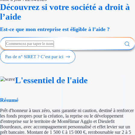
Découvrez si votre société a droit à
Économies d'én
l’aide
Aides RSE ent
Est-ce que mon entreprise est éligible à l’aide ?
Étapes de vie
Création d'ent
Pas de n° SIRET ? C’est par ici
Cession d'entr
Entreprise en d
L'essentiel de l'aide
Aides Ressour
Type de financements
Résumé
Prêt d'honneur à taux zéro, sans garantie ni caution, destiné à renforcer
Aides sans rembou
les fonds propres pour la création, la reprise ou le développement
d'entreprise sur le territoire de Montélimar Agglo et Dieulefit
Subventions
Bourdeaux, avec accompagnement personnalisé et effet levier sur un
prêt bancaire. Montant de 1 500 € à 15 000 €, remboursable sur 2 à 5