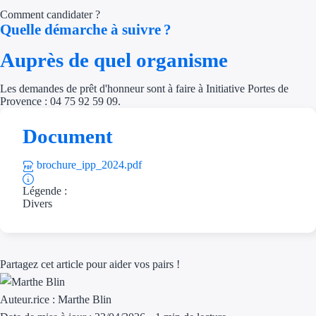
Aides Région Gran
Comment candidater ?
Quelle démarche à suivre ?
Aides Région Haut
Auprès de quel organisme
Régions de I à P
Les demandes de prêt d'honneur sont à faire à Initiative Portes de
Provence : 04 75 92 59 09.
Aides Région Île-d
Document
Aides Région Nor
Aides Région Nouve
brochure_ipp_2024.pdf
Légende :
Aides Région Occit
Divers
Aides Région PAC
Aides Région Pays 
Partagez cet article pour aider vos pairs !
Outre-mer
Auteur.rice :
Marthe Blin