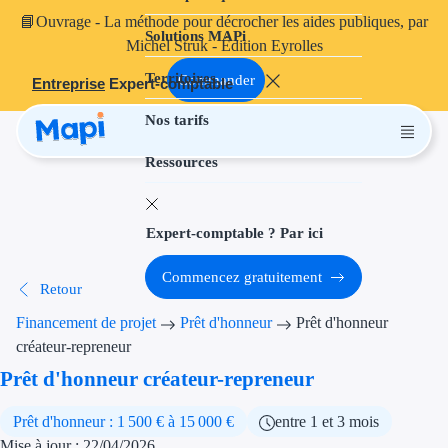
📘
Ouvrage
- La méthode pour décrocher les aides publiques, par
Solutions MAPi
Projets finançables
Michel Struk - Édition Eyrolles
Territoires
Investissement
Commander
Entreprise
Expert-comptable
Nos tarifs
Aides à l'inves
Ressources
Aides immobili
Aides financiè
Expert-comptable ? Par ici
Thématiques
Commencez gratuitement
Retour
Financement i
Financement de projet
Prêt d'honneur
Prêt d'honneur
Transition éco
créateur-repreneur
Prêt d'honneur créateur-repreneur
Développement
Prêt d'honneur : 1 500 € à 15 000 €
entre 1 et 3 mois
Transition nu
Mise à jour : 22/04/2026