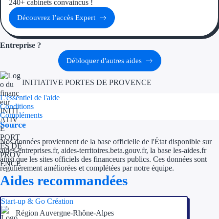
240+ cabinets convaincus !
Découvrez l’accès Expert
Ressources
FAQ
Entreprise ?
Débloquer d'autres aides
Blog
INITIATIVE PORTES DE PROVENCE
Nos guides
L'essentiel de l'aide
Nos partenaires
Conditions
Compléments
Source
Contactez-nous
Nos données proviennent de la base officielle de l'État disponible sur
aides-entreprises.fr, aides-territoires.beta.gouv.fr, la base les-aides.fr
ainsi que les sites officiels des financeurs publics. Ces données sont
régulièrement améliorées et complétées par notre équipe.
Aides recommandées
Start-up & Go Création
Région Auvergne-Rhône-Alpes