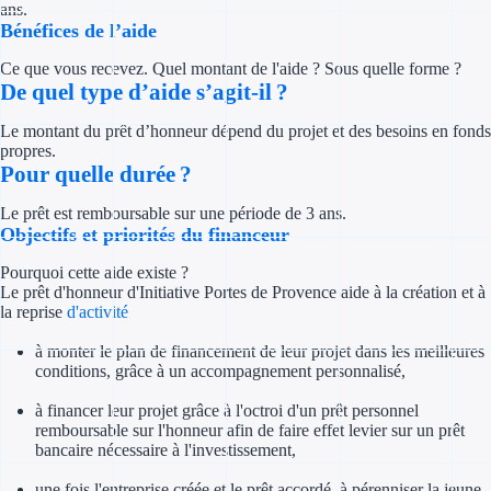
ans.
Concours entr
Bénéfices de l’aide
Réduction des 
Ce que vous recevez. Quel montant de l'aide ? Sous quelle forme ?
De quel type d’aide s’agit-il ?
Accompagneme
Le montant du prêt d’honneur dépend du projet et des besoins en fonds
Investir dans 
propres.
Pour quelle durée ?
Aides Fiscales et so
Le prêt est remboursable sur une période de 3 ans.
Objectifs et priorités du financeur
Crédits & rédu
Pourquoi cette aide existe ?
Le prêt d'honneur d'Initiative Portes de Provence aide à la création et à
Exonération fi
la reprise
d'activité
Aides Urssaf
à monter le plan de financement de leur projet dans les meilleures
conditions, grâce à un accompagnement personnalisé,
Prêts publics
à financer leur projet grâce à l'octroi d'un prêt personnel
remboursable sur l'honneur afin de faire effet levier sur un prêt
Prêt entrepris
bancaire nécessaire à l'investissement,
une fois l'entreprise créée et le prêt accordé, à pérenniser la jeune
Prêt d'honneu