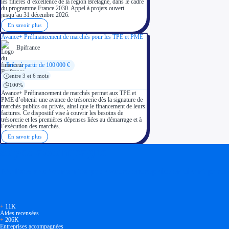
les filières d’excellence de la région Bretagne, dans le cadre
du programme France 2030. Appel à projets ouvert
jusqu’au 31 décembre 2026.
En savoir plus
Avance+ Préfinancement de marchés pour les TPE et PME
Bpifrance
Prêt : à partir de 100 000 €
entre 3 et 6 mois
100%
Avance+ Préfinancement de marchés permet aux TPE et
PME d’obtenir une avance de trésorerie dès la signature de
marchés publics ou privés, ainsi que le financement de leurs
factures. Ce dispositif vise à couvrir les besoins de
trésorerie et les premières dépenses liées au démarrage et à
l’exécution des marchés.
En savoir plus
Soyez accompagné
Réalisez des économies pour votre entreprise en tirant parti
+
11K
Aides recensées
+
206K
Entreprises accompagnées