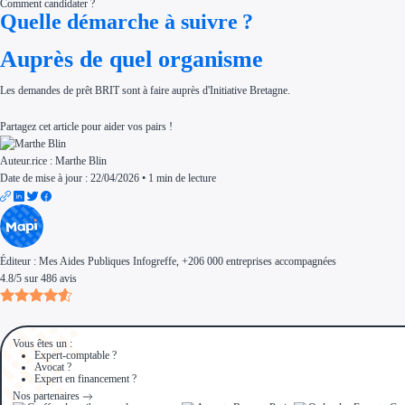
Comment candidater ?
Quelle démarche à suivre ?
Auprès de quel organisme
Les demandes de prêt BRIT sont à faire auprès d'Initiative Bretagne.
Partagez cet article pour aider vos pairs !
Auteur.rice :
Marthe Blin
Date de mise à jour : 22/04/2026
•
1 min de lecture
Éditeur :
Mes Aides Publiques Infogreffe
, +206 000 entreprises accompagnées
4.8
/
5
sur
486
avis
Vous êtes un :
Expert-comptable ?
Avocat ?
Expert en financement ?
Nos partenaires