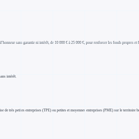
’honneur sans garantie ni intérêt, de 10 000 € à 25 000 €, pour renforcer les fonds propres et f
ans intérêt.
se de très petites entreprises (TPE) ou petites et moyennes entreprises (PME) sur le territoire br