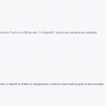
avoriser l’accès au crédit bancaire. Ce dispositif s’adresse aux entrepreneurs souhaitant
eton. L'objectif est d'aider les entrepreneurs à renforcer leurs fonds propres en leur accordant