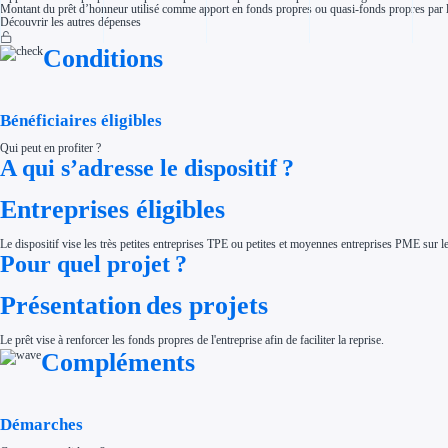
Montant du prêt d’honneur utilisé comme apport en fonds propres ou quasi-fonds propres par l’
Aides Région Normandie
Découvrir les autres dépenses
Aides Région Nouvelle-Aquitaine
Aides Région Occitanie
Aides Région PACA
Conditions
Aides Région Pays de la Loire
Outre-mer
Aides Région Guadeloupe
Aides Région Guyane
Bénéficiaires éligibles
Aides Région Martinique
Aides Région Mayotte
Aides Région Réunion
Qui peut en profiter ?
A qui s’adresse le dispositif ?
Couvertures
Aides Nationales
Aides Européennes
Entreprises éligibles
Nos tarifs
Recherche autonome
Accompagnement
Le dispositif vise les très petites entreprises TPE ou petites et moyennes entreprises PME sur le 
Ressources
Pour quel projet ?
FAQ
Blog
Nos guides
Présentation des projets
Nos partenaires
Contactez-nous
Le prêt vise à renforcer les fonds propres de l'entreprise afin de faciliter la reprise.
Compléments
Démarches