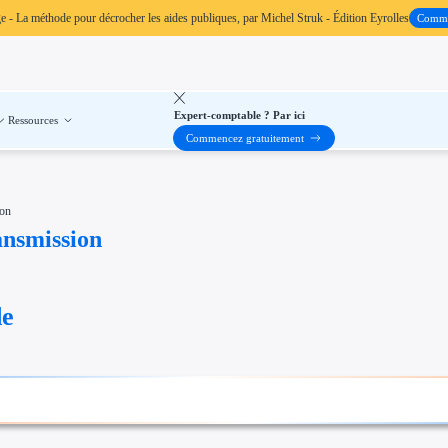
ge
- La méthode pour décrocher les aides publiques, par Michel Struk - Édition Eyrolles
Comm
Expert-comptable ? Par ici
Ressources
Commencez gratuitement
ion
ansmission
de