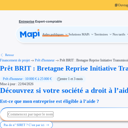
📘
Ouvra
Entreprise
Expert-comptable
Aides publiques
Solutions MAPi
Territoires
Nos tarifs
Aides publiques
Projets finançables
Investissement
Aides à l'investissement
Aides immobilier entreprise
Aides financières entreprise
Retour
Thématiques
Financement de projet
Prêt d'honneur
Prêt BRIT : Bretagne Reprise Initiative Transmiss
Financement innovation
Prêt BRIT : Bretagne Reprise Initiative Tr
Transition écologique
Développement international
Transition numérique
Économies d'énergie et d'eau
Prêt d'honneur : 10 000 € à 25 000 €
entre 1 et 3 mois
Aides RSE entreprise
Mise à jour : 22/04/2026
Étapes de vie
Découvrez si votre société a droit à l’ai
Création d'entreprise
Cession d'entreprise
Entreprise en difficulté
Est-ce que mon entreprise est éligible à l’aide ?
Aides Ressources Humaines
Type de financements
Aides sans remboursement
Subventions
Concours entreprise
Réduction des coûts
Pas de n° SIRET ? C’est par ici
Accompagnement entreprise