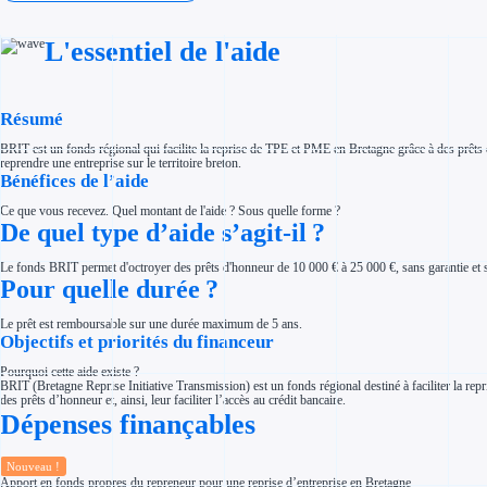
Investir dans une entreprise
Aides Fiscales et sociales
Crédits & réductions d'impôt
L'essentiel de l'aide
Exonération fiscale
Aides Urssaf
Prêts publics
Prêt entreprise
Résumé
Prêt d'honneur
Appel à projet
Avance remboursable
BRIT est un fonds régional qui facilite la reprise de TPE et PME en Bretagne grâce à des prêts d
Garantie bancaire entreprise
reprendre une entreprise sur le territoire breton.
Bénéfices de l’aide
Par financeur
Aides par organisme financeur
Aides Bpifrance
Ce que vous recevez. Quel montant de l'aide ? Sous quelle forme ?
Aides ADEME
De quel type d’aide s’agit-il ?
Tous les financeurs
Solutions MAPi
Le fonds BRIT permet d'octroyer des prêts d'honneur de 10 000 € à 25 000 €, sans garantie et s
Simulateur d'éligibilité
Pour quelle durée ?
Trouvez des idées de dépenses éligibles
Quelles aides pour votre secteur ?
Ouvrage
Le prêt est remboursable sur une durée maximum de 5 ans.
Territoires
Objectifs et priorités du financeur
Régions de A à H
Aides Région Auvergne-Rhône-Alpes
Pourquoi cette aide existe ?
Aides Région Bourgogne-Franche-Comté
BRIT (Bretagne Reprise Initiative Transmission) est un fonds régional destiné à faciliter la repri
Aides Région Bretagne
des prêts d’honneur et, ainsi, leur faciliter l’accès au crédit bancaire.
Aides Région Centre-Val de Loire
Dépenses finançables
Aides Région Corse
Aides Région Grand-Est
Aides Région Hauts-de-France
Nouveau !
Régions de I à P
Apport en fonds propres du repreneur pour une reprise d’entreprise en Bretagne
Aides Région Île-de-France