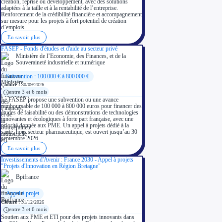
création, reprise ou développement, avec des solutions
adaptées à la taille et à la rentabilité de l’entreprise.
Renforcement de la crédibilité financière et accompagnement
sur mesure pour les projets à fort potentiel de création
d’emplois.
En savoir plus
FASEP - Fonds d'études et d'aide au secteur privé
Ministère de l’Economie, des Finances, et de la
Souveraineté industrielle et numérique
Subvention : 100 000 € à 800 000 €
Clôture :
30/09/2026
entre 3 et 6 mois
Le FASEP propose une subvention ou une avance
remboursable de 100 000 à 800 000 euros pour financer des
études de faisabilité ou des démonstrations de technologies
innovantes et écologiques à forte part française, avec une
priorité donnée aux PME. Un appel à projets dédié à la
santé, hors secteur pharmaceutique, est ouvert jusqu’au 30
septembre 2026.
En savoir plus
Investissements d'Avenir : France 2030 - Appel à projets
"Projets d'Innovation en Région Bretagne"
Bpifrance
Appel à projet
Clôture :
31/12/2026
entre 3 et 6 mois
Soutien aux PME et ETI pour des projets innovants dans