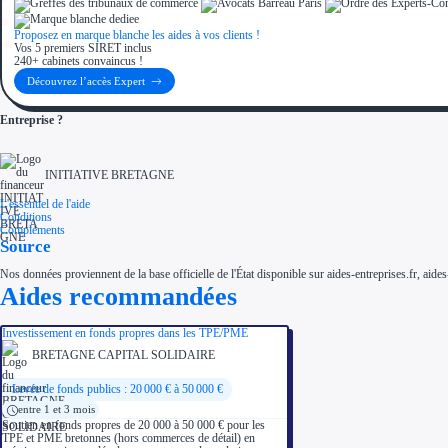
Proposez en marque blanche les aides à vos clients !
Vos 5 premiers SIRET inclus
240+ cabinets convaincus !
Découvrez l’accès Expert
Entreprise ?
INITIATIVE BRETAGNE
L'essentiel de l'aide
Conditions
Compléments
Source
Nos données proviennent de la base officielle de l'État disponible sur aides-entreprises.fr, aides
Aides recommandées
Investissement en fonds propres dans les TPE/PME
BRETAGNE CAPITAL SOLIDAIRE
Levée de fonds publics : 20 000 € à 50 000 €
entre 1 et 3 mois
Soutien en fonds propres de 20 000 à 50 000 € pour les
TPE et PME bretonnes (hors commerces de détail) en