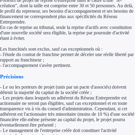
Porteurs de projet de reprise d'entreprise dans le cadre d'une "re-
création", dont la taille est comprise entre 30 et 50 personnes. Au delà,
Trouvez des idées de dép
le profil du repreneur, ses besoins d'accompagnement et ses besoins de
financement ne correspondent plus aux spécificités du Réseau
Entreprendre.
Quelles aides pour votre
En cas de reprise au tribunal, seule la reprise d'actifs avec constitution
d'une nouvelle société sera éligible, la reprise par poursuite d'activité
Ouvrage
étant à éviter.
Les franchisés sont exclus, sauf cas exceptionnels où :
Territoires
- l'étude du contrat de franchise permet de déceler une réelle liberté par
rapport au franchiseur ;
Régions de A à H
- l'accompagnement s'avère pertinent.
Aides Région Auve
Précisions
- Le ou les porteurs de projet (unis par un pacte d'associés) doivent
Aides Région Bou
détenir la majorité du capital de la société créée ;
- Les projets dans lesquels un adhérent du Réseau Entreprendre est
Aides Région Bret
actionnaire ne seront pas éligibles, sauf cas exceptionnel et en toute
transparence vis à vis du conseil d'administration. Cependant, si cet
Aides Région Centr
adhérent est l'actionnaire très minoritaire (moins de 10 %) d'une société
financière elle-même présente au capital du projet, le projet pourra
éventuellement être présenté ;
Aides Région Cors
- Le management de l'entreprise créée doit constituer l'activité