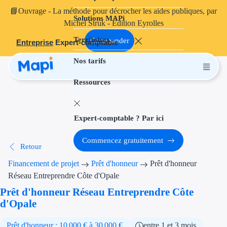
📘
Ouvrage
- La méthode pour décrocher les aides publiques, par
Solutions MAPi
Projets finançables
Michel Struk - Édition Eyrolles
Territoires
Investissement
Commander
Entreprise
Expert-comptable
Nos tarifs
Aides à l'inves
Ressources
Aides immobili
Aides financiè
Expert-comptable ? Par ici
Thématiques
Commencez gratuitement
Retour
Financement i
Financement de projet
Prêt d'honneur
Prêt d'honneur
Transition éco
Réseau Entreprendre Côte d'Opale
Prêt d'honneur Réseau Entreprendre Côte
Développement
d'Opale
Transition nu
Prêt d'honneur : 10 000 € à 30 000 €
entre 1 et 3 mois