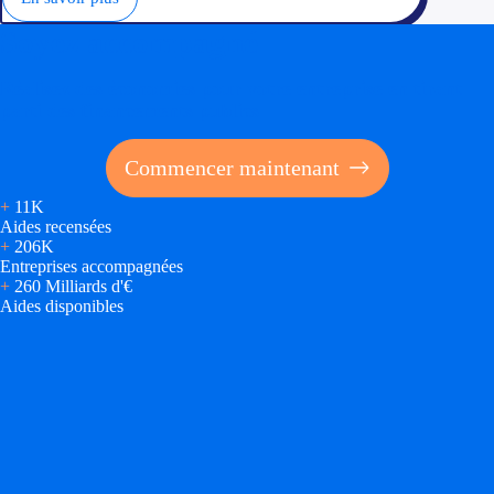
Soyez accompagné
Réalisez des économies pour votre entreprise en tirant
parti des financements publics
Commencer maintenant
+
11K
Aides recensées
+
206K
Entreprises accompagnées
+
260 Milliards d'€
Aides disponibles