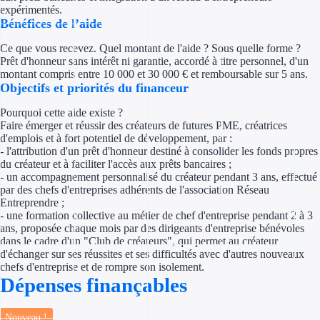
Concours entr
expérimentés.
Bénéfices de l’aide
Réduction des 
Ce que vous recevez. Quel montant de l'aide ? Sous quelle forme ?
Prêt d'honneur sans intérêt ni garantie, accordé à titre personnel, d'un
Accompagneme
montant compris entre 10 000 et 30 000 € et remboursable sur 5 ans.
Objectifs et priorités du financeur
Investir dans 
Pourquoi cette aide existe ?
Faire émerger et réussir des créateurs de futures PME, créatrices
Aides Fiscales et so
d'emplois et à fort potentiel de développement, par :
- l'attribution d'un prêt d'honneur destiné à consolider les fonds propres
Crédits & rédu
du créateur et à faciliter l'accès aux prêts bancaires ;
- un accompagnement personnalisé du créateur pendant 3 ans, effectué
par des chefs d'entreprises adhérents de l'association Réseau
Exonération fi
Entreprendre ;
- une formation collective au métier de chef d'entreprise pendant 2 à 3
Aides Urssaf
ans, proposée chaque mois par des dirigeants d'entreprise bénévoles
dans le cadre d'un "Club de créateurs", qui permet au créateur
d'échanger sur ses réussites et ses difficultés avec d'autres nouveaux
Prêts publics
chefs d'entreprise et de rompre son isolement.
Dépenses finançables
Prêt entrepris
Nouveau !
Prêt d'honneu