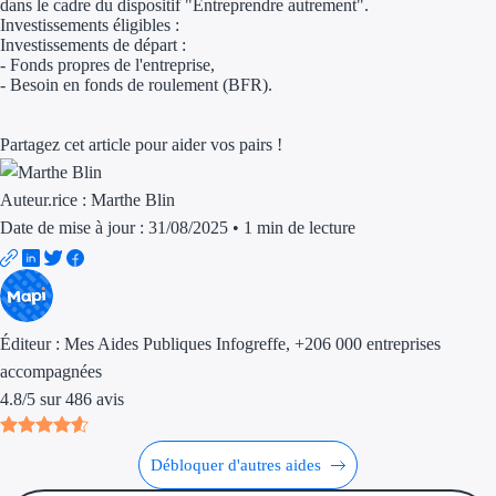
Aides Région Guad
dans le cadre du dispositif "Entreprendre autrement".
Investissements éligibles :
Investissements de départ :
Aides Région Guya
- Fonds propres de l'entreprise,
- Besoin en fonds de roulement (BFR).
Aides Région Mart
Aides Région Mayo
Partagez cet article pour aider vos pairs !
Aides Région Réun
Auteur.rice :
Marthe Blin
Date de mise à jour : 31/08/2025
•
1 min de lecture
Couvertures
Aides Nationales
Aides Européennes
Éditeur :
Mes Aides Publiques Infogreffe
, +206 000 entreprises
accompagnées
Nos tarifs
4.8
/
5
sur
486
avis
Recherche autonome
Débloquer d'autres aides
Accompagnement