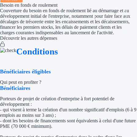
Besoin en fonds de roulement
Couverture du besoin en fonds de roulement lié au démarrage et au
Appel à projet
développement initial de l'entreprise, notamment pour faire face aux
décalages de trésorerie entre les encaissements et les décaissements,
Avance rembo
financer les premiers stocks, les délais de paiement clients et les
charges courantes indispensables au lancement de l'activité.
Découvrir les autres dépenses
Garantie banca
Conditions
Par financeur
Aides par organism
Bénéficiaires éligibles
Aides Bpifran
Qui peut en profiter ?
Bénéficiaires
Aides ADEM
Porteurs de projet de création d'entreprise à fort potentiel de
développement :
Tous les finan
- qui visent à terme la création d'un nombre significatif d'emplois (6 à 9
emplois au moins sur 3 ans) ;
- dont les besoins de financements sont équivalents à celui d'une future
Solutions MAPi
PME (70 000 € minimum).
Simulateur d'éligibilité