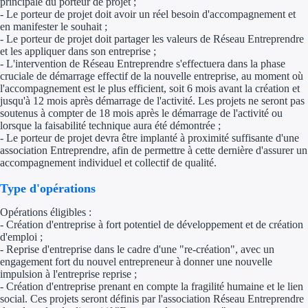
principale du porteur de projet ;
Aides Région Gran
- Le porteur de projet doit avoir un réel besoin d'accompagnement et
en manifester le souhait ;
Aides Région Haut
- Le porteur de projet doit partager les valeurs de Réseau Entreprendre
et les appliquer dans son entreprise ;
- L'intervention de Réseau Entreprendre s'effectuera dans la phase
Régions de I à P
cruciale de démarrage effectif de la nouvelle entreprise, au moment où
l'accompagnement est le plus efficient, soit 6 mois avant la création et
jusqu'à 12 mois après démarrage de l'activité. Les projets ne seront pas
Aides Région Île-d
soutenus à compter de 18 mois après le démarrage de l'activité ou
lorsque la faisabilité technique aura été démontrée ;
Aides Région Nor
- Le porteur de projet devra être implanté à proximité suffisante d'une
association Entreprendre, afin de permettre à cette dernière d'assurer un
Aides Région Nouve
accompagnement individuel et collectif de qualité.
Type d'opérations
Aides Région Occit
Opérations éligibles :
Aides Région PAC
- Création d'entreprise à fort potentiel de développement et de création
d'emploi ;
Aides Région Pays 
- Reprise d'entreprise dans le cadre d'une "re-création", avec un
engagement fort du nouvel entrepreneur à donner une nouvelle
impulsion à l'entreprise reprise ;
Outre-mer
- Création d'entreprise prenant en compte la fragilité humaine et le lien
social. Ces projets seront définis par l'association Réseau Entreprendre