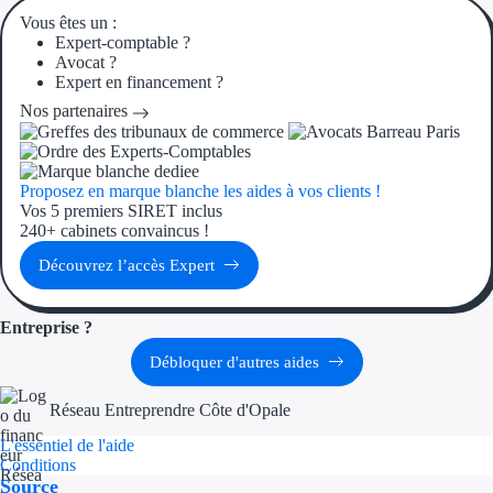
Vous êtes un :
Expert-comptable ?
Ressources
Avocat ?
Expert en financement ?
FAQ
Nos partenaires
Blog
Nos guides
Proposez en marque blanche les aides à vos clients !
Vos 5 premiers SIRET inclus
240+ cabinets convaincus !
Nos partenaires
Découvrez l’accès Expert
Contactez-nous
Entreprise ?
Débloquer d'autres aides
Réseau Entreprendre Côte d'Opale
L'essentiel de l'aide
Conditions
Source