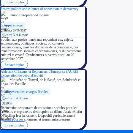
En savoir plus
Protest politics and cultures of opposition in democracy
Union Européenne-Horizon
Appel à projet
Clôture :
29/09/2027
entre 3 et 6 mois
Soutien aux projets innovants répondant aux enjeux
économiques, politiques, sociaux ou culturels
contemporains, dans les domaines de la démocratie, des
transformations sociales et économiques, et du patrimoine
culturel et créatif. Candidatures ouvertes jusqu’au 29
septembre 2027.
En savoir plus
Aide aux Créateurs et Repreneurs d'Entreprise (ACRE) -
Exonération de début d'activité
Ministère du Travail, de la Santé, des Solidarités et
des Famille
Allègement des charges fiscales
entre 1 et 3 mois
50%
Exonération temporaire de cotisations sociales pour les
créateurs et repreneurs d'entreprise en début d'activité, afin
de faciliter leur lancement. Dispositif particulièrement
attractif pour les chômeurs et jeunes entrepreneurs.
En savoir plus