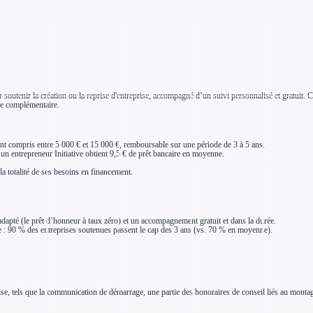
soutenir la création ou la reprise d'entreprise, accompagné d’un suivi personnalisé et gratuit. Ce
ire complémentaire.
tant compris entre 5 000 € et 15 000 €, remboursable sur une période de 3 à 5 ans.
, un entrepreneur Initiative obtient 9,5 € de prêt bancaire en moyenne.
 totalité de ses besoins en financement.
adapté (le prêt d’honneur à taux zéro) et un accompagnement gratuit et dans la durée.
ise : 90 % des entreprises soutenues passent le cap des 3 ans (vs. 70 % en moyenne).
se, tels que la communication de démarrage, une partie des honoraires de conseil liés au montage