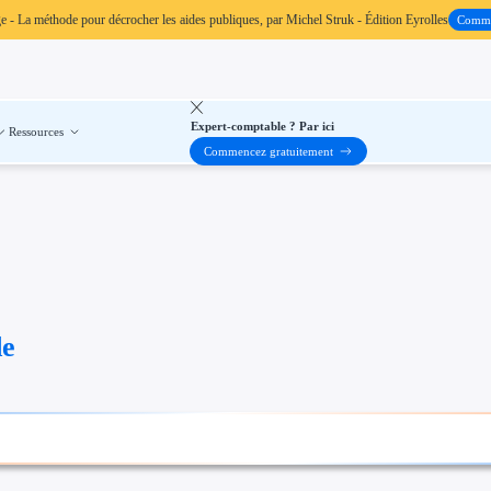
ge
- La méthode pour décrocher les aides publiques, par Michel Struk - Édition Eyrolles
Comm
Expert-comptable ? Par ici
Ressources
Commencez gratuitement
de