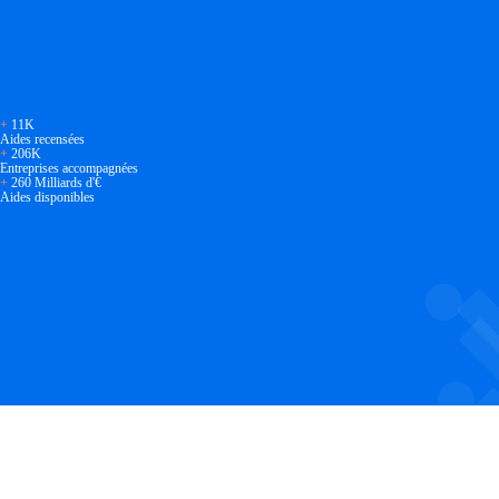
Soyez accompagné
Réalisez des économies pour votre entreprise en tirant parti
+
11K
Aides recensées
+
206K
Entreprises accompagnées
+
260 Milliards d'€
Aides disponibles