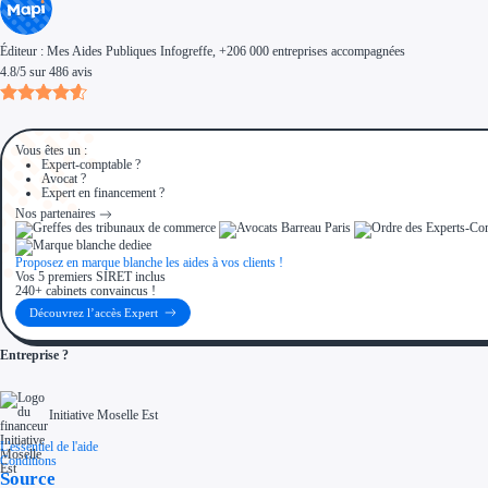
Éditeur :
Mes Aides Publiques Infogreffe
, +206 000 entreprises accompagnées
4.8
/
5
sur
486
avis
Vous êtes un :
Expert-comptable ?
Avocat ?
Expert en financement ?
Nos partenaires
Proposez en marque blanche les aides à vos clients !
Vos 5 premiers SIRET inclus
240+ cabinets convaincus !
Découvrez l’accès Expert
Entreprise ?
Initiative Moselle Est
L'essentiel de l'aide
Conditions
Source