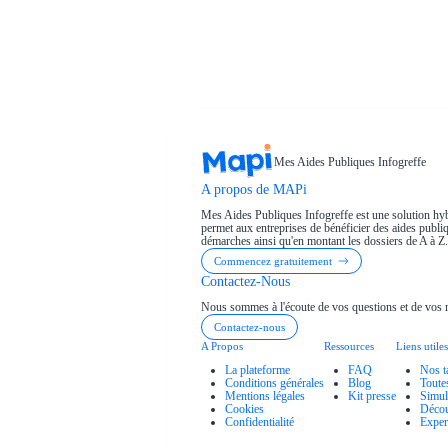
Mes Aides Publiques Infogreffe
A propos de MAPi
Mes Aides Publiques Infogreffe est une solution hyb
permet aux entreprises de bénéficier des aides publiqu
démarches ainsi qu'en montant les dossiers de A à Z.
Commencez gratuitement
Contactez-Nous
Nous sommes à l'écoute de vos questions et de vos 
Contactez-nous
A Propos
Ressources
Liens utiles
La plateforme
FAQ
Nos t
Conditions générales
Blog
Toute
Mentions légales
Kit presse
Simul
Cookies
Décou
Confidentialité
Exper