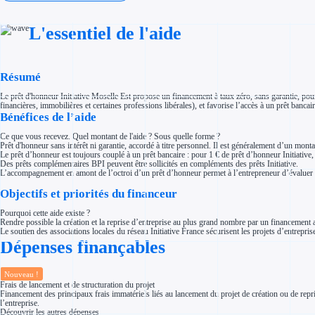
Investir dans une entreprise
Aides Fiscales et sociales
Crédits & réductions d'impôt
L'essentiel de l'aide
Exonération fiscale
Aides Urssaf
Prêts publics
Prêt entreprise
Résumé
Prêt d'honneur
Appel à projet
Avance remboursable
Le prêt d'honneur Initiative Moselle Est propose un financement à taux zéro, sans garantie, pour 
Garantie bancaire entreprise
financières, immobilières et certaines professions libérales), et favorise l’accès à un prêt banca
Bénéfices de l’aide
Par financeur
Aides par organisme financeur
Aides Bpifrance
Ce que vous recevez. Quel montant de l'aide ? Sous quelle forme ?
Aides ADEME
Prêt d'honneur sans intérêt ni garantie, accordé à titre personnel. Il est généralement d’un mon
Tous les financeurs
Le prêt d’honneur est toujours couplé à un prêt bancaire : pour 1 € de prêt d’honneur Initiative
Des prêts complémentaires BPI peuvent être sollicités en compléments des prêts Initiative.
Solutions MAPi
L’accompagnement en amont de l’octroi d’un prêt d’honneur permet à l’entrepreneur d’évaluer la
Simulateur d'éligibilité
Trouvez des idées de dépenses éligibles
Objectifs et priorités du financeur
Quelles aides pour votre secteur ?
Ouvrage
Pourquoi cette aide existe ?
Territoires
Rendre possible la création et la reprise d’entreprise au plus grand nombre par un financement 
Régions de A à H
Le soutien des associations locales du réseau Initiative France sécurisent les projets d’entrepr
Aides Région Auvergne-Rhône-Alpes
Dépenses finançables
Aides Région Bourgogne-Franche-Comté
Aides Région Bretagne
Aides Région Centre-Val de Loire
Aides Région Corse
Nouveau !
Aides Région Grand-Est
Frais de lancement et de structuration du projet
Aides Région Hauts-de-France
Financement des principaux frais immatériels liés au lancement du projet de création ou de repri
l’entreprise.
Régions de I à P
Découvrir les autres dépenses
Aides Région Île-de-France