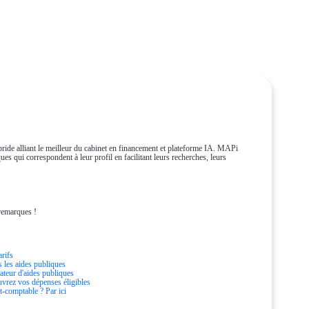
ride alliant le meilleur du cabinet en financement et plateforme IA. MAPi
es qui correspondent à leur profil en facilitant leurs recherches, leurs
remarques !
arifs
s les aides publiques
ateur d'aides publiques
vrez vos dépenses éligibles
t-comptable ? Par ici