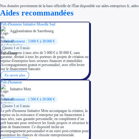
Nos données proviennent de la base officielle de l'État disponible sur aides-entreprises.fr, aides
Aides recommandées
Prêt d'honneur Initiative Moselle Sud
Agglomération de Sarrebourg
Prêt d'honneur : 5 000 € à 30 000 €
entre 1 et 3 mois
Prêt d'honneur à taux zéro de 5 000 € à 30 000 €, sans
garantie, destiné à tous les porteurs de projets de création ou
reprise d'entreprise hors secteurs financier et immobilier.
Accompagnement gratuit et personnalisé, avec effet levier
sur le financement bancaire.
En savoir plus
Prêt d'honneur
Initiative Metz
Prêt d'honneur : 1 500 € à 30 000 €
entre 1 et 3 mois
Le prêt d'honneur Initiative Metz accompagne la création, la
reprise ou la croissance d’entreprise par un financement à
taux zéro, sans garantie personnelle, en complément d’un
prêt bancaire pour renforcer les fonds propres et sécuriser le
plan de financement. Ce dispositif inclut un
accompagnement personnalisé et un suivi post-création pour
maximiser les chances de réussite entrepreneuriale.