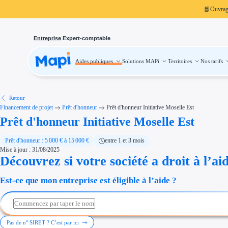
📘
Ouvra
Entreprise
Expert-comptable
Aides publiques
Solutions MAPi
Territoires
Nos tarifs
Aides publiques
Projets finançables
Investissement
Aides à l'investissement
Aides immobilier entreprise
Aides financières entreprise
Retour
Thématiques
Financement de projet
Prêt d'honneur
Prêt d'honneur Initiative Moselle Est
Financement innovation
Prêt d'honneur Initiative Moselle Est
Transition écologique
Développement international
Transition numérique
Économies d'énergie et d'eau
Prêt d'honneur : 5 000 € à 15 000 €
entre 1 et 3 mois
Aides RSE entreprise
Mise à jour : 31/08/2025
Étapes de vie
Découvrez si votre société a droit à l’ai
Création d'entreprise
Cession d'entreprise
Entreprise en difficulté
Est-ce que mon entreprise est éligible à l’aide ?
Aides Ressources Humaines
Type de financements
Aides sans remboursement
Subventions
Concours entreprise
Réduction des coûts
Pas de n° SIRET ? C’est par ici
Accompagnement entreprise