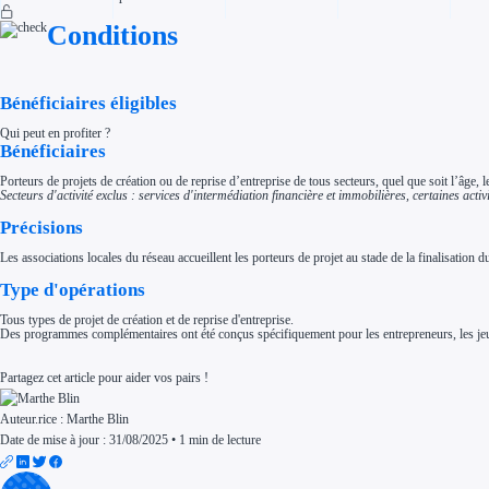
Aides Région Normandie
Aides Région Nouvelle-Aquitaine
Conditions
Aides Région Occitanie
Aides Région PACA
Aides Région Pays de la Loire
Outre-mer
Bénéficiaires éligibles
Aides Région Guadeloupe
Aides Région Guyane
Aides Région Martinique
Qui peut en profiter ?
Aides Région Mayotte
Bénéficiaires
Aides Région Réunion
Porteurs de projets de création ou de reprise d’entreprise de tous secteurs, quel que soit l’âge, l
Couvertures
Secteurs d'activité exclus : services d'intermédiation financière et immobilières, certaines activi
Aides Nationales
Aides Européennes
Précisions
Nos tarifs
Recherche autonome
Les associations locales du réseau accueillent les porteurs de projet au stade de la finalisatio
Accompagnement
Ressources
Type d'opérations
FAQ
Blog
Tous types de projet de création et de reprise d'entreprise.
Nos guides
Des programmes complémentaires ont été conçus spécifiquement pour les entrepreneurs, les jeune
Nos partenaires
Contactez-nous
Partagez cet article pour aider vos pairs !
Auteur.rice :
Marthe Blin
Date de mise à jour : 31/08/2025
•
1 min de lecture