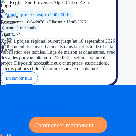
Région Sud Provence-Alpes-Côte d'Azur
Appel à projet : jusqu'à 200 000 €
Lancement :
16/04/2026
Clôture :
18/09/2026
entre 1 et 3 mois
60%
Appel à projets régional ouvert jusqu’au 18 septembre 2026
pour soutenir les investissements dans la collecte, le tri et la
valorisation des textiles, linge de maison et chaussures, avec
des aides pouvant atteindre 200 000 € selon la nature du
projet. Dispositif accessible aux entreprises, associations,
acteurs publics et de l’économie sociale et solidaire.
En savoir plus
Soyez accompagné
Réalisez des économies pour votre entreprise en tirant
parti des financements publics
Commencer maintenant
+
11K