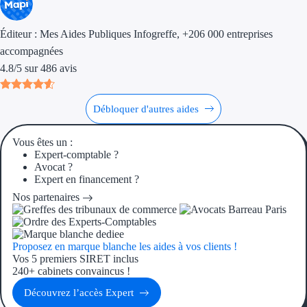
Aides Région Guad
Aides Région Guya
Éditeur :
Mes Aides Publiques Infogreffe
, +206 000 entreprises
accompagnées
Aides Région Mart
4.8
/
5
sur
486
avis
Aides Région Mayo
Débloquer d'autres aides
Aides Région Réun
Vous êtes un :
Couvertures
Expert-comptable ?
Avocat ?
Expert en financement ?
Aides Nationales
Nos partenaires
Aides Européennes
Nos tarifs
Proposez en marque blanche les aides à vos clients !
Vos 5 premiers SIRET inclus
240+ cabinets convaincus !
Recherche autonome
Découvrez l’accès Expert
Accompagnement