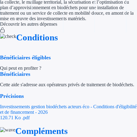
la collecte, le maillage territorial, la sécurisation et l’optimisation du
plan d’approvisionnement en biodéchets pour une installation de
Appel à projet
traitement ou un service de collecte en mobilité douce, en amont de la
mise en œuvre des investissements matériels.
Découvrir les autres dépenses
Avance rembo
Conditions
Garantie banca
Par financeur
Bénéficiaires éligibles
Aides par organism
Qui peut en profiter ?
Bénéficiaires
Aides Bpifran
Cette aide s'adresse aux opérateurs privés de traitement de biodéchets.
Aides ADEM
Précisions
Tous les finan
Investissements gestion biodéchets acteurs éco - Conditions d'éligibilité
et de financement - 2026
120.71 Ko
.pdf
Solutions MAPi
Compléments
Simulateur d'éligibilité