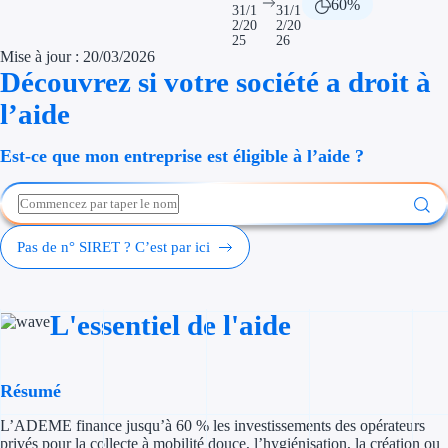
60%
31/1
31/1
Économies d'én
2/20
2/20
25
26
Mise à jour : 20/03/2026
Aides RSE ent
Découvrez si votre société a droit à
l’aide
Étapes de vie
Création d'ent
Est-ce que mon entreprise est éligible à l’aide ?
Cession d'entr
Entreprise en d
Pas de n° SIRET ? C’est par ici
Aides Ressour
L'essentiel de l'aide
Type de financements
Aides sans rembou
Résumé
Subventions
L’ADEME finance jusqu’à 60 % les investissements des opérateurs
privés pour la collecte à mobilité douce, l’hygiénisation, la création ou