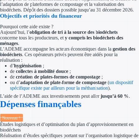
Concours entr
l’adaptation de plateformes de compostage et la valorisation des
biodéchets. Dépôt des dossiers possible jusqu’au 31 décembre 2026.
Objectifs et priorités du financeur
Réduction des 
Pourquoi cette aide existe ?
Accompagneme
Aujourd’hui, l’
obligation de tri à la source des biodéchets
concerne
tous les producteurs, et
y compris les biodéchets des
Investir dans 
ménages
.
L’ADEME accompagne les acteurs économiques dans la
gestion des
biodéchets
. Ces opérateurs privés peuvent être aidés pour la
Aides Fiscales et so
réalisation :
d’
hygiénisation
;
Crédits & rédu
de
collectes à mobilité douce
;
de
création de plates-formes de compostage
;
ou d’
adaptation de plate-forme de compostage
(
un dispositif
Exonération fi
spécifique existe par ailleurs pour la méthanisation
).
L’aide de l’ADEME aux investissements peut aller
jusqu’à 60 %
.
Aides Urssaf
Dépenses finançables
Prêts publics
Nouveau !
Études logistiques et d’optimisation du plan d’approvisionnement en
Prêt entrepris
biodéchets
Réalisation d’études spécifiques portant sur l’organisation logistique de
Prêt d'honneu