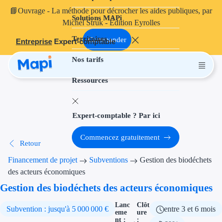
📘
Ouvrage
- La méthode pour décrocher les aides publiques, par
Solutions MAPi
Projets finançables
Michel Struk - Édition Eyrolles
Territoires
Investissement
Commander
Entreprise
Expert-comptable
Nos tarifs
Aides à l'inves
Ressources
Aides immobili
Aides financiè
Expert-comptable ? Par ici
Thématiques
Commencez gratuitement
Retour
Financement i
Financement de projet
Subventions
Gestion des biodéchets
Transition éco
des acteurs économiques
Gestion des biodéchets des acteurs économiques
Développement
Lanc
Clôt
Subvention : jusqu'à 5 000 000 €
entre 3 et 6 mois
Transition nu
eme
ure
nt :
: