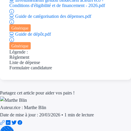
Investissements gestion biodéchets acteurs éco -
Aides Région Gran
Conditions d'éligibilité et de financement - 2026.pdf
Guide de catégorisation des dépenses.pdf
Aides Région Haut
Générique
Régions de I à P
Guide de dépôt.pdf
Aides Région Île-d
Générique
Légende :
Aides Région Nor
Règlement
Liste de dépense
Formulaire candidature
Aides Région Nouve
Aides Région Occit
Partagez cet article pour aider vos pairs !
Aides Région PAC
Aides Région Pays 
Auteur.rice :
Marthe Blin
Date de mise à jour : 20/03/2026
•
1 min de lecture
Outre-mer