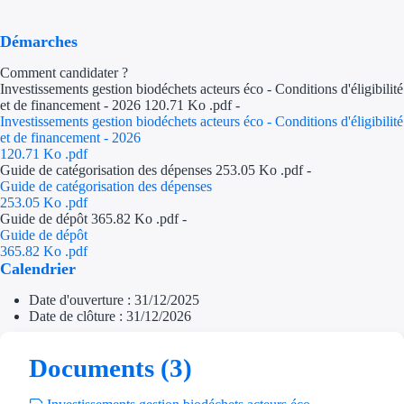
Trouvez des idées de dép
Démarches
Quelles aides pour votre
Comment candidater ?
Investissements gestion biodéchets acteurs éco - Conditions d'éligibilité
Ouvrage
et de financement - 2026 120.71 Ko .pdf -
Investissements gestion biodéchets acteurs éco - Conditions d'éligibilité
et de financement - 2026
Territoires
120.71 Ko
.pdf
Guide de catégorisation des dépenses 253.05 Ko .pdf -
Guide de catégorisation des dépenses
Régions de A à H
253.05 Ko
.pdf
Guide de dépôt 365.82 Ko .pdf -
Aides Région Auve
Guide de dépôt
365.82 Ko
.pdf
Aides Région Bou
Calendrier
Date d'ouverture : 31/12/2025
Aides Région Bret
Date de clôture : 31/12/2026
Aides Région Centr
Documents (3)
Aides Région Cors