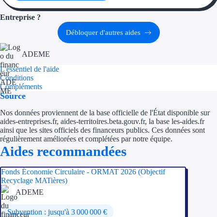
Entreprise ?
Ressources
Débloquer d'autres aides
FAQ
ADEME
Blog
L'essentiel de l'aide
Conditions
Nos guides
Compléments
Source
Nos partenaires
Nos données proviennent de la base officielle de l'État disponible sur
aides-entreprises.fr, aides-territoires.beta.gouv.fr, la base les-aides.fr
Contactez-nous
ainsi que les sites officiels des financeurs publics. Ces données sont
régulièrement améliorées et complétées par notre équipe.
Aides recommandées
Fonds Économie Circulaire - ORMAT 2026 (Objectif
Recyclage MATières)
ADEME
Subvention : jusqu'à 3 000 000 €