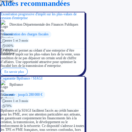
Aides recommandées
Exonération progressive d'impôt sur les plus-values de
cession d'entreprise
Direction Départementale des Finances Publiques
Exonération des charges fiscales
entre 1 et 3 mois
100%
Le dispositif permet au cédant d’une entreprise d’être
exonéré d’impôt sur les plus-values lors de la vente, sous
condition de ne pas dépasser un certain seuil de chiffre
d’affaires. Une opportunité attractive pour optimiser la
fiscalité lors de la transmission d’entreprise.
En savoir plus
Cogarantie Bpifrance / SIAGI
Bpifrance
Garantie : jusqu'à 280 000 €
entre 1 et 3 mois
70%
Bpifrance et la SIAGI facilitent l'accès au crédit bancaire
pour les PME, avec une attention particulière aux artisans,
en garantissant conjointement les financements liés à la
création, la transmission, le développement ou le
renforcement de la trésorerie. Ce dispositif s'adresse à toutes
les TPE et PME françaises, tous secteurs confondus, hors