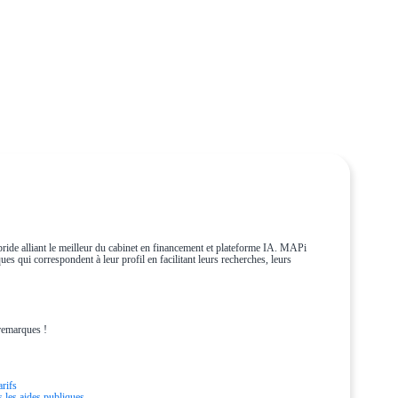
ride alliant le meilleur du cabinet en financement et plateforme IA. MAPi
es qui correspondent à leur profil en facilitant leurs recherches, leurs
remarques !
arifs
s les aides publiques