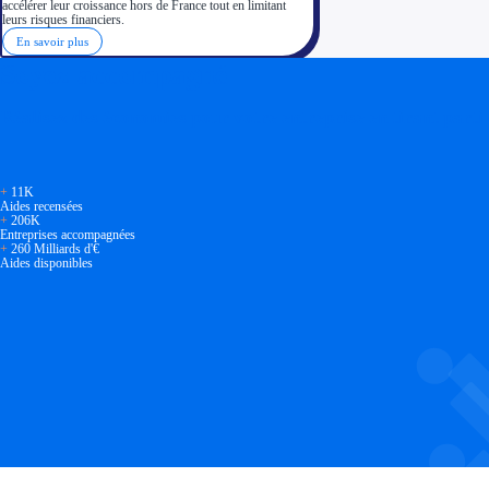
accélérer leur croissance hors de France tout en limitant
leurs risques financiers.
En savoir plus
Soyez accompagné
Réalisez des économies pour votre entreprise en tirant parti
+
11K
Aides recensées
+
206K
Entreprises accompagnées
+
260 Milliards d'€
Aides disponibles