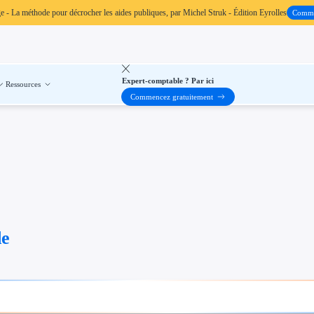
ge
- La méthode pour décrocher les aides publiques, par Michel Struk - Édition Eyrolles
Comm
Expert-comptable ? Par ici
Ressources
Commencez gratuitement
de