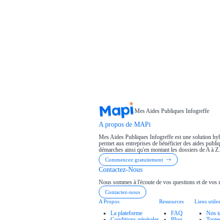
Mes Aides Publiques Infogreffe
A propos de MAPi
Mes Aides Publiques Infogreffe est une solution hyb
permet aux entreprises de bénéficier des aides publiqu
démarches ainsi qu'en montant les dossiers de A à Z.
Commencez gratuitement
Contactez-Nous
Nous sommes à l'écoute de vos questions et de vos 
Contactez-nous
A Propos
Ressources
Liens utiles
La plateforme
FAQ
Nos t
Conditions générales
Blog
Toute