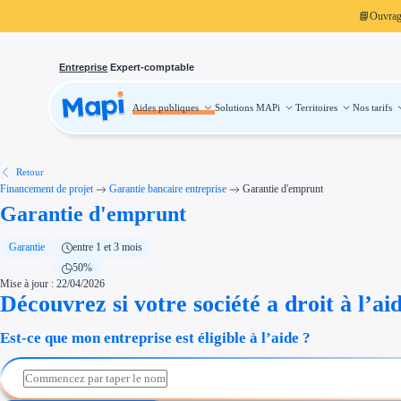
📘
Ouvra
Entreprise
Expert-comptable
Aides publiques
Solutions MAPi
Territoires
Nos tarifs
Aides publiques
Projets finançables
Investissement
Aides à l'investissement
Aides immobilier entreprise
Aides financières entreprise
Retour
Thématiques
Financement de projet
Garantie bancaire entreprise
Garantie d'emprunt
Financement innovation
Garantie d'emprunt
Transition écologique
Développement international
Transition numérique
Économies d'énergie et d'eau
Garantie
entre 1 et 3 mois
Aides RSE entreprise
50%
Étapes de vie
Mise à jour : 22/04/2026
Création d'entreprise
Cession d'entreprise
Découvrez si votre société a droit à l’ai
Entreprise en difficulté
Aides Ressources Humaines
Est-ce que mon entreprise est éligible à l’aide ?
Type de financements
Aides sans remboursement
Subventions
Concours entreprise
Réduction des coûts
Accompagnement entreprise