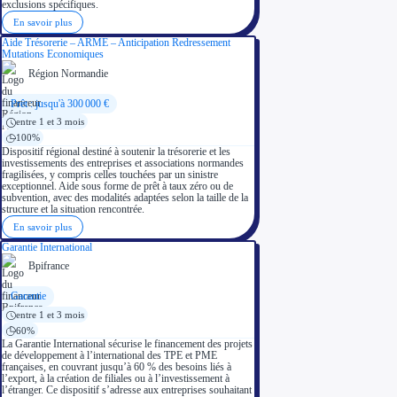
exclusions spécifiques.
En savoir plus
Aide Trésorerie – ARME – Anticipation Redressement
Mutations Economiques
Région Normandie
Prêt : jusqu'à 300 000 €
entre 1 et 3 mois
100%
Dispositif régional destiné à soutenir la trésorerie et les
investissements des entreprises et associations normandes
fragilisées, y compris celles touchées par un sinistre
exceptionnel. Aide sous forme de prêt à taux zéro ou de
subvention, avec des modalités adaptées selon la taille de la
structure et la situation rencontrée.
En savoir plus
Garantie International
Bpifrance
Garantie
entre 1 et 3 mois
60%
La Garantie International sécurise le financement des projets
de développement à l’international des TPE et PME
françaises, en couvrant jusqu’à 60 % des besoins liés à
l’export, à la création de filiales ou à l’investissement à
l’étranger. Ce dispositif s’adresse aux entreprises souhaitant