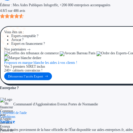
Éditeur :
Mes Aides Publiques Infogreffe
, +206 000 entreprises accompagnées
4.8
/
5
sur
486
avis
Vous êtes un :
Expert-comptable ?
Avocat ?
Expert en financement ?
Nos partenaires
Proposez en marque blanche les aides à vos clients !
Vos 5 premiers SIRET inclus
240+ cabinets convaincus !
Découvrez l’accès Expert
Entreprise ?
Communauté d'Agglomération Evreux Portes de Normandie
L'essentiel de l'aide
Conditions
Source
Nos données proviennent de la base officielle de l'État disponible sur aides-entreprises.fr, aides