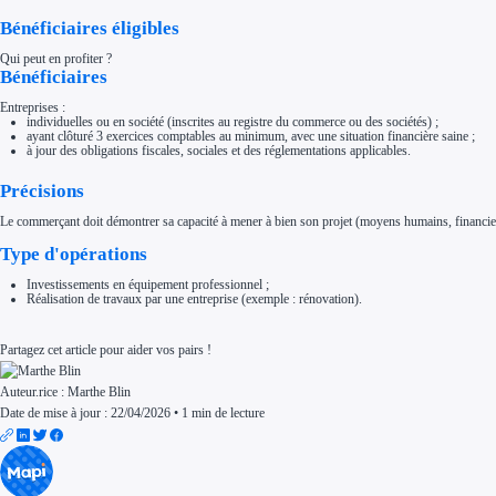
Aides Région Normandie
Bénéficiaires éligibles
Aides Région Nouvelle-Aquitaine
Aides Région Occitanie
Aides Région PACA
Qui peut en profiter ?
Aides Région Pays de la Loire
Bénéficiaires
Outre-mer
Aides Région Guadeloupe
Entreprises :
Aides Région Guyane
individuelles ou en société (inscrites au registre du commerce ou des sociétés) ;
Aides Région Martinique
ayant clôturé 3 exercices comptables au minimum, avec une situation financière saine ;
Aides Région Mayotte
à jour des obligations fiscales, sociales et des réglementations applicables.
Aides Région Réunion
Couvertures
Précisions
Aides Nationales
Aides Européennes
Le commerçant doit démontrer sa capacité à mener à bien son projet (moyens humains, financiers
Nos tarifs
Recherche autonome
Type d'opérations
Accompagnement
Ressources
Investissements en équipement professionnel ;
FAQ
Réalisation de travaux par une entreprise (exemple : rénovation).
Blog
Nos guides
Nos partenaires
Partagez cet article pour aider vos pairs !
Contactez-nous
Auteur.rice :
Marthe Blin
Date de mise à jour : 22/04/2026
•
1 min de lecture