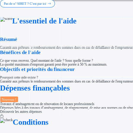
Investir dans une entreprise
Pas de n° SIRET ? C’est par ici
Aides Fiscales et sociales
Crédits & réductions d'impôt
Exonération fiscale
L'essentiel de l'aide
Aides Urssaf
Prêts publics
Prêt entreprise
Prêt d'honneur
Appel à projet
Résumé
Avance remboursable
Garantie bancaire entreprise
Garantit aux prêteurs le remboursement des sommes dues en cas de défaillance de l'emprunteur. 
Par financeur
Bénéfices de l’aide
Aides par organisme financeur
Aides Bpifrance
Ce que vous recevez. Quel montant de l'aide ? Sous quelle forme ?
Aides ADEME
La quotité maximum d'emprunt garanti peut-être portée à 50 % au maximum.
Tous les financeurs
Objectifs et priorités du financeur
Solutions MAPi
Simulateur d'éligibilité
Pourquoi cette aide existe ?
Trouvez des idées de dépenses éligibles
Garantir aux prêteurs le remboursement des sommes dues en cas de défaillance de l'emprunteur
Quelles aides pour votre secteur ?
Dépenses finançables
Ouvrage
Territoires
Régions de A à H
Aides Région Auvergne-Rhône-Alpes
Nouveau !
Aides Région Bourgogne-Franche-Comté
Travaux d’aménagement ou de rénovation de locaux professionnels
Aides Région Bretagne
Dépenses liées à des travaux d’aménagement, de réagencement, de mise aux normes ou de rénovatio
Aides Région Centre-Val de Loire
Découvrir les autres dépenses
Aides Région Corse
Aides Région Grand-Est
Conditions
Aides Région Hauts-de-France
Régions de I à P
Aides Région Île-de-France